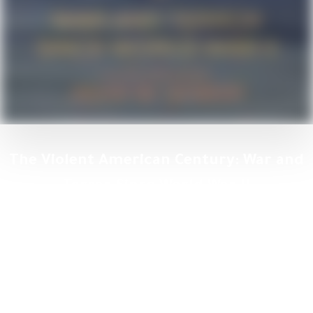
The Violent American Century: War and
Terror Since World War II
1 فبراير، 2018
Kings and Presidents: Saudi Arabia and the United