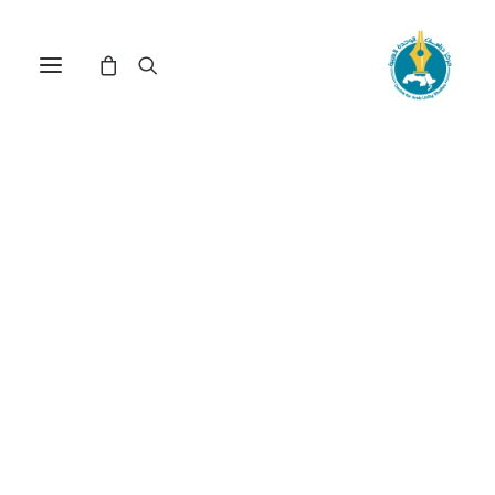
في
مراجعة اصدارات
•
1 فبراير، 2018
عدد الزيارات:
387
Fire and Fury: Inside the
Trump White House