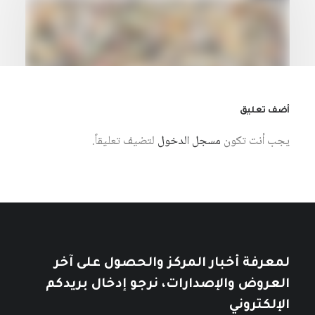
أضف تعليق
يجب أنت تكون
مسجل الدخول
لتضيف تعليقاً.
28 يوليو، 2026
مقدمة مختصرة في الشعبوية
كتبه ياسمين قعيق
لمعرفة أخبار المركز والحصول على آخر
العروض والإصدارات، نرجو إدخال بريدكم
الإلكتروني