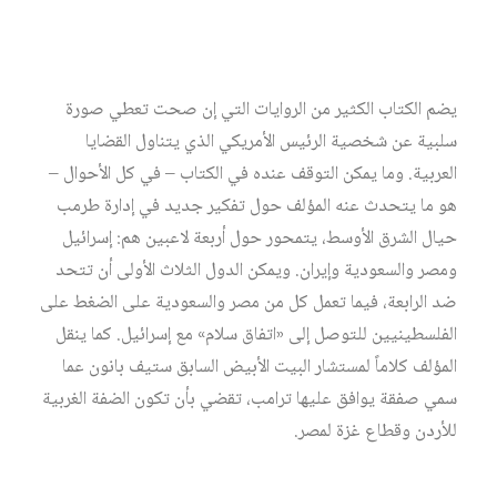
الكتاب بِيع بكثافة على الإنترنت قبل الموعد المحدد لتسويقه
مع تسرُّب الأنباء حول اتجاه إدارة طرمب لمنع نشره.
يضم الكتاب الكثير من الروايات التي إن صحت تعطي صورة
سلبية عن شخصية الرئيس الأمريكي الذي يتناول القضايا
العربية. وما يمكن التوقف عنده في الكتاب – في كل الأحوال –
هو ما يتحدث عنه المؤلف حول تفكير جديد في إدارة طرمب
حيال الشرق الأوسط، يتمحور حول أربعة لاعبين هم: إسرائيل
ومصر والسعودية وإيران. ويمكن الدول الثلاث الأولى أن تتحد
ضد الرابعة، فيما تعمل كل من مصر والسعودية على الضغط على
الفلسطينيين للتوصل إلى «اتفاق سلام» مع إسرائيل. كما ينقل
المؤلف كلاماً لمستشار البيت الأبيض السابق ستيف بانون عما
سمي صفقة يوافق عليها ترامب، تقضي بأن تكون الضفة الغربية
للأردن وقطاع غزة لمصر.