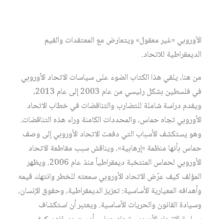
وصف قادة حماس هذه الشروط بأنها «غير عادلة ومستحيلة»،
فيما عبّر العديد من المراقبين عن قناعاتهم بأن سلوك الاتحاد
الأوروبي «غير معقول» ويتعارض مع المعتقدات والقيم
الديمقراطية للاتحاد.
من هنا، يلقي هذا الكتاب الضوء على سياسات الاتحاد الأوروبي
في فلسطين بشكل رئيسي من عام 2003 إلى عام 2013،
ويقدم دراسة شاملة للتضارب والتناقضات في خطاب الاتحاد
الأوروبي تجاه حماس، والمحددات الكامنة وراء هذه التناقضات.
وهو يستكشف الأسباب التي دفعت الاتحاد الأوروبي إلى وصف
حماس بأنها منظمة «إرهابية»، ويناقش سبب مقاطعة الاتحاد
الأوروبي لحماس المنتخبة ديمقراطياً منذ عام 2006. ويظهر
المؤلف كيف عرّض الاتحاد الأوروبي سمعته للخطر وانتهك قيمه
وأهدافه المعيارية الأساسية: تعزيز الديمقراطية، وحقوق الإنسان،
وسيادة القانون والحريات الأساسية. ويعتبر أن استكشاف