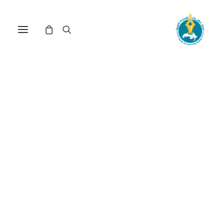
في
مراجعة اصدارات
•
1 يناير، 2018
عدد الزيارات:
427
EU Foreign Policy and
Hamas: Inconsistencies
and Paradoxes