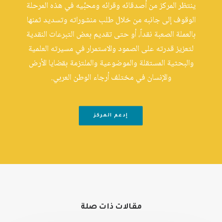
ينتظر المركز من أصدقائه وقرائه ومحبِّيه في هذه المرحلة
الوقوف إلى جانبه من خلال طلب منشوراته وتسديد ثمنها
بالعملة الصعبة نقداً، أو حتى تقديم بعض التبرعات النقدية
لتعزيز قدرته على الصمود والاستمرار في مسيرته العلمية
والبحثية المستقلة والموضوعية والملتزمة بقضايا الأرض
والإنسان في مختلف أرجاء الوطن العربي.
إدعم المركز
مقالات ذات صلة