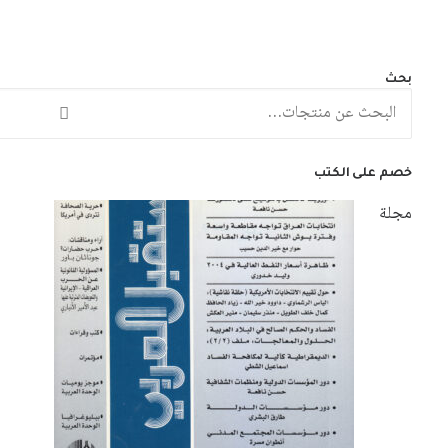
نطاق
3
$
–
2
$
السعر:
من
بحث
البحث
خلال
عن:
خصم على الكتب
مجلة