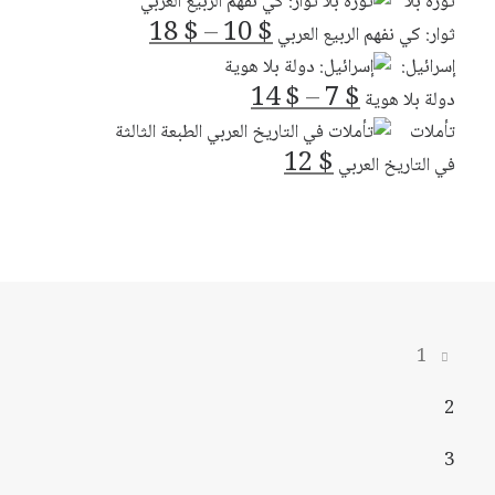
ثورة بلا
نطاق
18
$
–
10
$
ثوار: كي نفهم الربيع العربي
السعر:
إسرائيل:
من
نطاق
14
$
–
7
$
دولة بلا هوية
السعر:
تأملات
خلال
من
12
$
في التاريخ العربي
خلال
1
2
3