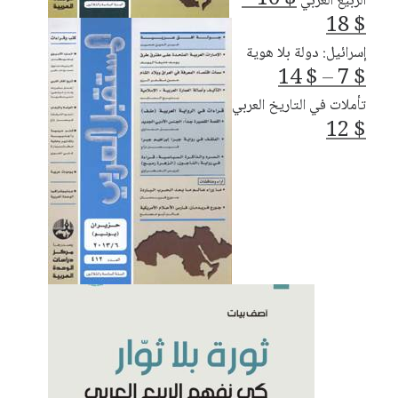
الربيع العربي
نطاق
18
$
السعر:
إسرائيل: دولة بلا هوية
من
نطاق
14
$
–
7
$
السعر:
تأملات في التاريخ العربي
خلال
من
12
$
خلال