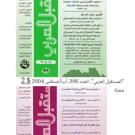
2
$
"المستقبل العربي"، العدد 306، آب/أغسطس 2004
مجلة