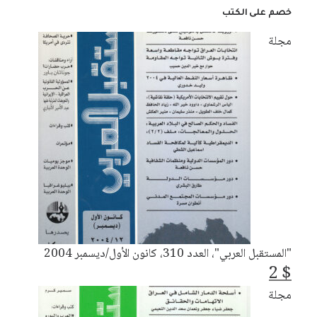
خصم على الكتب
مجلة
"المستقبل العربي"، العدد 310، كانون الأول/ديسمبر 2004
2
$
مجلة