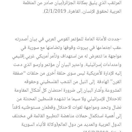
المرتقب الذي يليق بمكانة الجزائر(بيان صادر عن المنظمة
العربية لحقوق الإنسان، القاهرة، 2/1/2019).
-جددت الأمانة العامة للمؤتمر القومي العربي في بيان أصدرته
عقب اجتماعها في بيروت وقوفها وتضامنها مع سورية في
مواجهة ما تتعرض له من استهداف وتآمر أمريكي غربي إقليمي
واعتداءات إسرائيلية. واعتبر البيان أن مؤتمر وارسو الذي دعت
إليه الإدارة الأمريكية ليس سوى حلقة أخرى من حلقات “صفقة
القرن” الهادفة إلى النيل من الشعب الفلسطيني وحقوقه
المشروعة.وأشار البيان إلى ضرورة احتضان كل أشكال المقاومة
للاحتلال الإسرائيلي ولا سيما ما تشهده فلسطين المحتلة من
نضال وتحد ومواجهة لقوات الاحتلال وقطعان مستوطنيه لافتاً
إلى أهمية استكمال حملات مناهضة التطبيع القائمة في مختلف
الدول العربية والعديد من دول العالم(وكالة الأنباء السورية