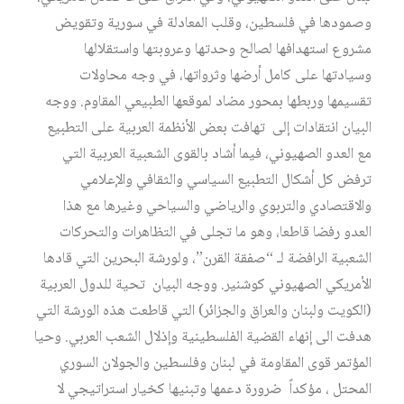
وصمودها في فلسطين، وقلب المعادلة في سورية وتقويض
مشروع استهدافها لصالح وحدتها وعروبتها واستقلالها
وسيادتها على كامل أرضها وثرواتها، في وجه محاولات
تقسيمها وربطها بمحور مضاد لموقعها الطبيعي المقاوم. ووجه
البيان انتقادات إلى تهافت بعض الأنظمة العربية على التطبيع
مع العدو الصهيوني، فيما أشاد بالقوى الشعبية العربية التي
ترفض كل أشكال التطبيع السياسي والثقافي والإعلامي
والاقتصادي والتربوي والرياضي والسياحي وغيرها مع هذا
العدو رفضا قاطعا، وهو ما تجلى في التظاهرات والتحركات
الشعبية الرافضة لـ “صفقة القرن”، ولورشة البحرين التي قادها
الأمريكي الصهيوني كوشنير. ووجه البيان تحية للدول العربية
(الكويت ولبنان والعراق والجزائر) التي قاطعت هذه الورشة التي
هدفت الى إنهاء القضية الفلسطينية وإذلال الشعب العربي. وحيا
المؤتمر قوى المقاومة في لبنان وفلسطين والجولان السوري
المحتل ، مؤكداً ضرورة دعمها وتبنيها كخيار استراتيجي لا