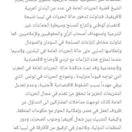
الشيخ قضية الحريات العامة في عدد من البلدان العربية
الافريقية، فتناولت تدهور حالة الحريات في ليبيا نتيجة
الانقسام الوطني والنزاع المسلح وسيطرة الجماعات غير
الشرعية واستهداف أصحاب الرأي والحقوقيين والإعلاميين. كما
تناولت مخاطر النزاعات المسلحة في السودان والصومال
وانعكاسها السلبي على حالة الحريات العامة في البلدين، ولاسيما
عندما تمتزج هذه النزاعات مع تردي الأوضاع الاقتصادية
والاجتماعية.وقد تمت مناقشة حالة الحريات العامة في المغرب
التي تواجه قيوداً متزايدة ، ونموذج الحريات في تونس الذي
يبقي مهدداً بسبب الضغوط الاقتصادية الأجنبية، وعدم تعديل
التشريعات لتعزيز ما تحقق من تقدم في مجال الحريات
العامة.كذلك توجهت مداخلات المشاركين الى التساؤل عن
ظروف العمل في مصر، وإمكانية الحوار مع حكومات المنطقة،
وكيفية التشبيك بين شمال أفريقيا وجنوب الصحراء، ودور
المنظمات الدولية، والاتجار في الرقيق من الأفارقة في ليبيا.كما