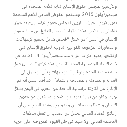
والأربعين لمجلس حقوق الإنسان التابع للأمم المتحدة في
سبتمبر/أيلول 2019. وسيقدم المفوض السامي للأمم المتحدة
تقرير فريق الخبراء البارزين لمجلس حقوق الإنسان يتبعه حوار
تفاعلي. وتتضمن هذه الولاية “الرصد والإبلاغ عن حالة حقوق
الإنسان في اليمن” من خلال “فحص شامل لجميع الإنتهاكات
والتجاوزات المزعومة للقوانين الدولية لحقوق الإنسان التي
ارتكبتها جميع أطراف النزاع منذ سبتمبر/أيلول 2014، بما في
ذلك الأبعاد الجنسانية المحتملة لمثل هذه الإنتهاكات.” ويشمل
ذلك تحديد الجناة وتوفير “التوجيهات بشأن الوصول إلى
العدالة والمساءلة والمصالحة والشفاء”. كما أفاد البيان أنه تم
الإبلاغ عن الكارثة الإنسانية الناجمة عن الحرب في اليمن بشكل
جيد. وكان من بين العديد من الضحايا مدافعين عن حقوق
الإنسان ونشطاءوصحافيين ومدونين. وشدد البيان على أن
إغلاق الفضاء المدني يجعل من الصعب أن تعمل منظمات
المجتمع المدني، ولا سيما في ظل القيود المفروضة على حرية