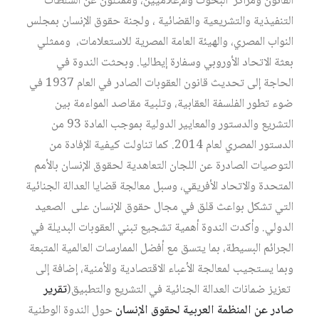
القانون ومراكز البحوث والإعلاميين، وممثلون عن السلطات
التنفيذية والتشريعية والقضائية ، ولجنة حقوق الإنسان بمجلس
النواب المصري، والهيئة العامة المصرية للاستعلامات، وممثلي
بعثة الاتحاد الأوروبي وسفارة إيطاليا. وبحثت الندوة في
الحاجة إلى تحديث قانون العقوبات الصادر في العام 1937 في
ضوء تطور الفلسفة العقابية، وتلبية مقاصد المواءمة بين
التشريع والدستور والمعايير الدولية بموجب المادة 93 من
الدستور المصري لعام 2014. كما تناولت كيفية الإفادة من
التوصيات الصادرة عن اللجان التعاهدية لحقوق الإنسان بالأمم
المتحدة والاتحاد الأفريقي، وسبل معالجة قضايا العدالة الجنائية
التي تشكل بواعث قلق في مجال حقوق الإنسان على الصعيد
الدولي. وأكدت الندوة أهمية تشجيع تبني العقوبات البديلة في
الجرائم البسيطة، بما يتسق مع أفضل الممارسات العالمية المتبعة
وبما يستجيب لمعالجة الأعباء الاقتصادية والأمنية، إضافة إلى
تعزيز ضمانات العدالة الجنائية في التشريع والتطبيق(
تقرير
صادر عن المنظمة العربية لحقوق الإنسان
حول الندوة الوطنية