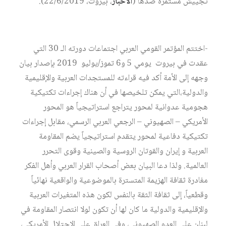
تجييش مستمرة ضدها (
الأخبار
، بيروت، 22/6/2019).
-اختتم المؤتمر القومي العربي اجتماعات دورته الـ 30 التي
عقدت في بيروت يومي 5 و6 تموز/يوليو 2019 بإصدار بيان
وجهه إلى الأمة أكد فيه قراءته للمستجدات العربية والإقليمية
والدولية،التي يمكن تلخيصها في أن هناك إجراءات تكتيكية
هجومية عدوانية لمحور يتراجع استراتيجياً هو المحور
الأمريكي – الصهيوني – الرجعي العربي الرسمي، مقابل إجراءات
تكتيكية دفاعية لمحور يتقدم استراتيجياً يضم المقاومة
العربية و إيران والقوتان الروسية والصينية وقوى التحرر
العالمية. ولذا دعا البيان بعض أصحاب القرار العربي وأهل الفكر
مغادرة ثقافة الهزيمة المتسترة بالموضوعية والواقعية نهائياً
وقطعياً، إلى ثقافة الثقة بالنفس لكون هذه المتغيرات العربية
والإقليمية والدولية ما كان لها أن تكون لولا انتصار المقاومة في
لبنان على العدو الصهيوني، وفي العراق على الاحتلال الأمريكي،