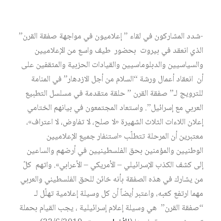
-شدد المشاركون في لقاء ” إعلاميون في مواجهة صفقة القرن”
الذي انعقد في بيروت
بحضور
طيف واسع من الإعلاميين
والسياسيين والدبلوماسيين والقيادات الحزبية والمثقفين على
أن انعقاد أعمال ورشة “السلام من أجل الازدهار” في المنامة
للترويج لـ” صفقة القرن ” حلقة متقدمة في مسلسل التطبيع
العربي مع إسرائيل”. واستعاد المجتمعون في بيانهم الختامي
إعلان اللاءات الثلاث الشهيرة «لا صلح، لا تفاوض، لا اعتراف»،
معتبرين أن المرحلة تتطلّب «استنفار جميع الإعلاميين
الوطنيين والمؤمنين بحق الفلسطينيين في أرضهم والساعين
إلى كشف الكذب الإسرائيلي – الأمريكي – الأعرابي». واتهم كلّ
من يشارك في هذه الصفقة بأنه خائن للحق الفلسطيني والعربي
مهما ارتفع كعبه، واعتبر أيضاً أن كل وسيلة إعلامية تهلّل لـ
“صفقة القرن” هي وسيلة إعلام إسرائيلية ، يجب القيام بحملة