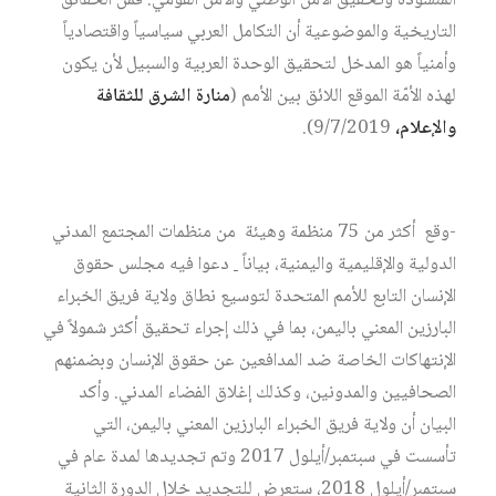
المنشودة وتحقيق الأمن الوطني والأمن القومي. فمن الحقائق
التاريخية والموضوعية أن التكامل العربي سياسياً واقتصادياً
وأمنياً هو المدخل لتحقيق الوحدة العربية والسبيل لأن يكون
لهذه الأمّة الموقع اللائق بين الأمم (
منارة الشرق للثقافة
والإعلام،
9/7/2019).
-وقع أكثر من 75 منظمة وهيئة من منظمات المجتمع المدني
الدولية والإقليمية واليمنية، بياناً
دعوا فيه مجلس حقوق
الإنسان التابع للأمم المتحدة لتوسيع نطاق ولاية فريق الخبراء
البارزين المعني باليمن، بما في ذلك إجراء تحقيق أكثر شمولاً في
الإنتهاكات الخاصة ضد المدافعين عن حقوق الإنسان وبضمنهم
الصحافيين والمدونين، وكذلك إغلاق الفضاء المدني. وأكد
البيان أن ولاية فريق الخبراء البارزين المعني باليمن، التي
تأسست في سبتمبر/أيلول 2017 وتم تجديدها لمدة عام في
سبتمبر/أيلول 2018، ستعرض للتجديد خلال الدورة الثانية