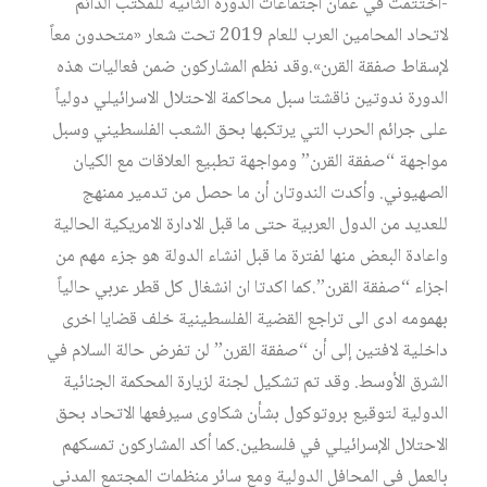
-اختتمت في عمان اجتماعات الدورة الثانية للمكتب الدائم
لاتحاد المحامين العرب للعام 2019 تحت شعار «متحدون معاً
لإسقاط صفقة القرن».وقد نظم المشاركون ضمن فعاليات هذه
الدورة ندوتين ناقشتا سبل محاكمة الاحتلال الاسرائيلي دولياً
على جرائم الحرب التي يرتكبها بحق الشعب الفلسطيني وسبل
مواجهة “صفقة القرن” ومواجهة تطبيع العلاقات مع الكيان
الصهيوني. وأكدت الندوتان أن ما حصل من تدمير ممنهج
للعديد من الدول العربية حتى ما قبل الادارة الامريكية الحالية
واعادة البعض منها لفترة ما قبل انشاء الدولة هو جزء مهم من
اجزاء “صفقة القرن”.كما اكدتا ان انشغال كل قطر عربي حالياً
بهمومه ادى الى تراجع القضية الفلسطينية خلف قضايا اخرى
داخلية لافتين إلى أن “صفقة القرن” لن تفرض حالة السلام في
الشرق الأوسط. وقد تم تشكيل لجنة لزيارة المحكمة الجنائية
الدولية لتوقيع بروتوكول بشأن شكاوى سيرفعها الاتحاد بحق
الاحتلال الإسرائيلي في فلسطين.كما أكد المشاركون تمسكهم
بالعمل في المحافل الدولية ومع سائر منظمات المجتمع المدني