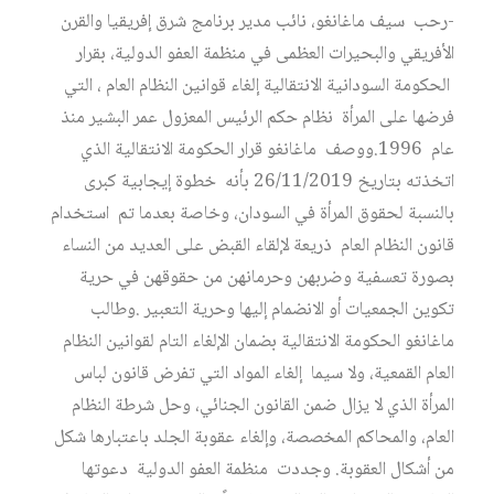
-رحب سيف ماغانغو، نائب مدير برنامج شرق إفريقيا والقرن
الأفريقي والبحيرات العظمى في منظمة العفو الدولية، بقرار
الحكومة السودانية الانتقالية إلغاء قوانين النظام العام ، التي
فرضها على المرأة نظام حكم الرئيس المعزول عمر البشير منذ
عام 1996.ووصف ماغانغو قرار الحكومة الانتقالية الذي
اتخذته بتاريخ 26/11/2019 بأنه خطوة إيجابية كبرى
بالنسبة لحقوق المرأة في السودان، وخاصة بعدما تم استخدام
قانون النظام العام ذريعة لإلقاء القبض على العديد من النساء
بصورة تعسفية وضربهن وحرمانهن من حقوقهن في حرية
تكوين الجمعيات أو الانضمام إليها وحرية التعبير .وطالب
ماغانغو الحكومة الانتقالية بضمان الإلغاء التام لقوانين النظام
العام القمعية، ولا سيما إلغاء المواد التي تفرض قانون لباس
المرأة الذي لا يزال ضمن القانون الجنائي، وحل شرطة النظام
العام، والمحاكم المخصصة، وإلغاء عقوبة الجلد باعتبارها شكل
من أشكال العقوبة. وجددت منظمة العفو الدولية دعوتها