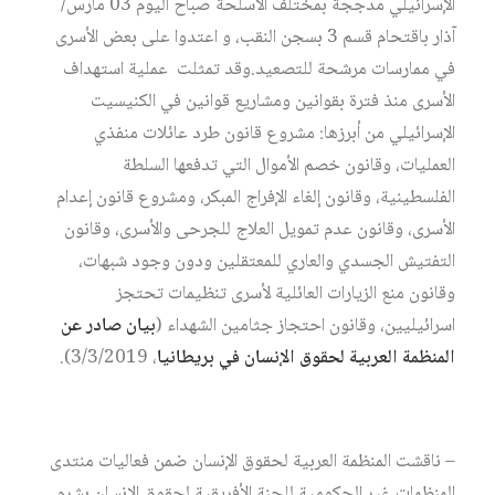
الإسرائيلي مدججة بمختلف الأسلحة صباح اليوم 03 مارس/
آذار باقتحام قسم 3 بسجن النقب، و اعتدوا على بعض الأسرى
في ممارسات مرشحة للتصعيد.وقد تمثلت عملية استهداف
الأسرى منذ فترة بقوانين ومشاريع قوانين في الكنيسيت
الإسرائيلي من أبرزها: مشروع قانون طرد عائلات منفذي
العمليات، وقانون خصم الأموال التي تدفعها السلطة
الفلسطينية، وقانون إلغاء الإفراج المبكر، ومشروع قانون إعدام
الأسرى، وقانون عدم تمويل العلاج للجرحى والأسرى، وقانون
التفتيش الجسدي والعاري للمعتقلين ودون وجود شبهات،
وقانون منع الزيارات العائلية لأسرى تنظيمات تحتجز
اسرائيليين، وقانون احتجاز جثامين الشهداء (
بيان صادر عن
المنظمة العربية لحقوق الإنسان في بريطانيا
، 3/3/2019).
– ناقشت المنظمة العربية لحقوق الإنسان ضمن فعاليات منتدى
المنظمات غير الحكومية للجنة الأفريقية لحقوق الإنسان بشرم