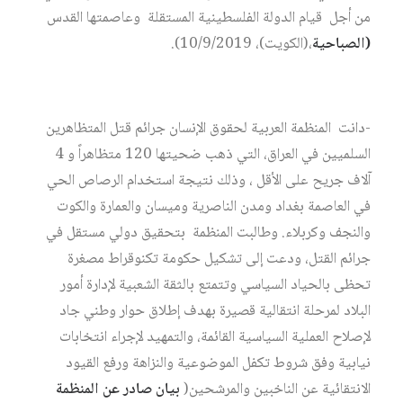
من أجل قيام الدولة الفلسطينية المستقلة وعاصمتها القدس
(
الصباحية
،(الكويت)، 10/9/2019).
-دانت المنظمة العربية لحقوق الإنسان جرائم قتل المتظاهرين
السلميين في العراق، التي ذهب ضحيتها 120 متظاهراً و 4
آلاف جريح على الأقل ، وذلك نتيجة استخدام الرصاص الحي
في العاصمة بغداد ومدن الناصرية وميسان والعمارة والكوت
والنجف وكربلاء. وطالبت المنظمة بتحقيق دولي مستقل في
جرائم القتل، ودعت إلى تشكيل حكومة تكنوقراط مصغرة
تحظى بالحياد السياسي وتتمتع بالثقة الشعبية لإدارة أمور
البلاد لمرحلة انتقالية قصيرة بهدف إطلاق حوار وطني جاد
لإصلاح العملية السياسية القائمة، والتمهيد لإجراء انتخابات
نيابية وفق شروط تكفل الموضوعية والنزاهة ورفع القيود
الانتقائية عن الناخبين والمرشحين(
بيان صادر عن المنظمة