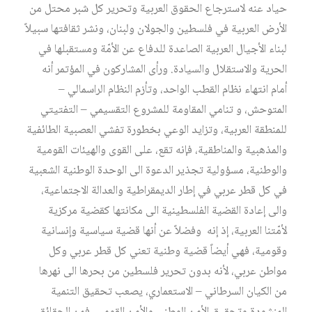
حياد عنه لاسترجاع الحقوق العربية وتحرير كل شبر محتل من
الأرض العربية في فلسطين والجولان ولبنان، ونشر ثقافتها سبيلاً
لبناء الأجيال العربية الصاعدة للدفاع عن الأمّة ومستقبلها في
الحرية والاستقلال والسيادة. ورأى المشاركون في المؤتمر أنه
أمام انتهاء نظام القطب الواحد، وتأزم النظام الراسمالي –
المتوحش، و تنامي المقاومة للمشروع التقسيمي – التفتيتي
للمنطقة العربية، وتزايد الوعي بخطورة تفشي العصبية الطائفية
والمذهبية والمناطقية، فإنه تقع، على القوى والهيئات القومية
والوطنية، مسؤولية تجذير الدعوة الى الوحدة الوطنية الشعبية
في كل قطر عربي في إطار الديمقراطية والعدالة الاجتماعية،
والى إعادة القضية الفلسطينية الى مكانتها كقضية مركزية
لأمّتنا العربية، إذ إنه وفضلاً عن أنها قضية سياسية وإنسانية
وقومية، فهي أيضاً قضية وطنية تعني كل قطر عربي وكل
مواطن عربي، لأنه بدون تحرير فلسطين من بحرها الى نهرها
من الكيان السرطاني – الاستعماري، يصعب تحقيق التنمية