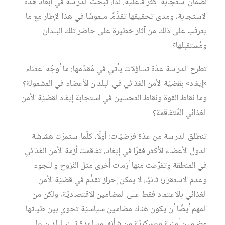
لضمان استجابة أكثر فاعلية. لذا، تبحث الدراسة في أبعاد هذه
الاستجابة، ومدى تحقيقها تقدُّمًا ملموسًا في هذا الإطار مع ما
يترتّب على ذلك من آثار خطيرة على حاضر تلك البلدان
ومُستقبلها؟
تطرح الدراسة عدّة تساؤلات يأتي في مُقدّمها: ما أوجُه اعتناء
«إيغاد» بقضيّة الأمن الغذائي في البلدان الأعضاء في المشمولة؟
وما نقاط القوة ونقاط التحسين في استجابة إيغاد لقضيّة الأمن
الغذائي المُتفاقمة؟
تنطلق الدراسة من عدّة فرضيّات: أولًا، كلّما استمرّت هشاشة
الدول الأعضاء الأكثر فقرًا في إيغاد، تفاقمت أزمة الأمن الغذائي
في المنطقة وتفرّعت منها أزمات أُخرى مثل النّزوح واللجوء
وعدم الاستقرار؛ ثانيًا، لا يمكن إحراز تقدُّم في قضيّة الأمن
الغذائي بالاعتماد فقط على المضامين الاقتصاديّة، ولكن من
المهم أيضًا أن يكون هناك مضامين سياسيّة تحوي بين طياتها
مضامين أمنية وعسكريّة من شأنها مساعدة تلك البلدان على