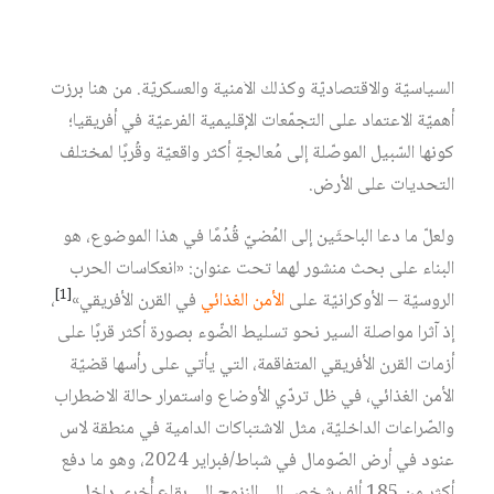
الأفريقي، ولكن هذه المرة من داخل القارة الأفريقيّة، من طريق
مُعالجة الأزمات المستمرة التي تواجهها القارة على الصعد
السياسيّة والاقتصاديّة وكذلك الأمنية والعسكريّة. من هنا برزت
أهميّة الاعتماد على التجمّعات الإقليمية الفرعيّة في أفريقيا؛
كونها السّبيل الموصّلة إلى مُعالجةٍ أكثر واقعيّة وقُربًا لمختلف
التحديات على الأرض.
ولعلّ ما دعا الباحثَين إلى المُضيّ قُدُمًا في هذا الموضوع، هو
البناء على بحث منشور لهما تحت عنوان: «انعكاسات الحرب
[1]
الروسيّة – الأوكرانيّة على
الأمن الغذائي
في القرن الأفريقي»
،
إذ آثرا مواصلة السير نحو تسليط الضّوء بصورة أكثر قربًا على
أزمات القرن الأفريقي المتفاقمة، التي يأتي على رأسها قضيّة
الأمن الغذائي، في ظل تردّي الأوضاع واستمرار حالة الاضطراب
والصّراعات الداخليّة، مثل الاشتباكات الدامية في منطقة لاس
عنود في أرض الصّومال في شباط/فبراير 2024، وهو ما دفع
أكثر من 185 ألف شخص إلى النزوح إلى بقاع أُخرى داخل