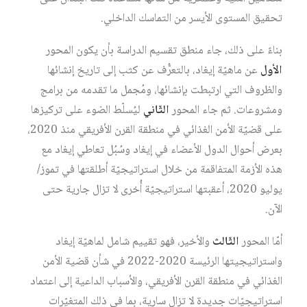
تحقيق المستوى الأيسر من التماسك الداخلي.
بناءً على ذلك، جاء منطق تقسيم الدراسة بأن يكون المحور
الأول
عن ماهيّة إيغاد، بالتعرُّف عن كثب إلى تاريخ إنشائها
والظروف التي ارتبطت بإنشائها، ومُجمل ما تقدمه من برامج
ومشروعات. ثم جاء المحور
الثّاني
ليُسلّط الضوء على تركيزها
على قضيّة الأمن الغذائي في منطقة القرن الأفريقي منذ 2020،
بعرض أحوال الدول الأعضاء في إيغاد وسُبُل تعاطي إيغاد مع
هذه الأزمة المتفاقمة من خلال استراتيجيّة أطلقتها في تموز/
يوليو 2020، أعقبتها استراتيجيّة أُخرى لا تزال جارية حتى
الآن.
أمّا المحور
الثّالث
والأخير، فهو تقييم شامل لماهيّة إيغاد
واستراتيجيتها الرئيسة 2020-2022 في شأن قضية الأمن
الغذائي في منطقة القرن الأفريقي، والأسباب الداعية إلى اعتماد
استراتيجيّات جديدة لا تزال سارية، بما في ذلك المتغيّرات