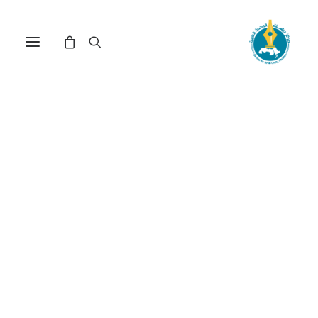
في
دراسات
•
15 مايو، 2026
عدد الزيارات:
226
الأمن الغذائي في القرن
الأفريقي: دور «إيغاد»
التنموي (2020 - 2023)
الكاتب:
عمار ياسين وشيماء فؤاد
DOI:
https://doi.org/10.65506/240707