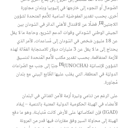
الصّومال أو اللجوء إلى خارجها في إثيوبيا وبلدان مجاورة
أخرى، بحسب تقدير المفوضيّة السامية للأُمم المتحدة لشؤون
[2]
اللاجئين
، فضلًا عن الاقتتال الأهلي الدائر في السّودان بين
الجيش الوطني السّوداني وقوات الدعم السّريع، وحاجة ما لا يقل
عن 18 مليون شخص في السّودان إلى مُساعدات، الأمر الذي
يحتاج إلى ما لا يقل عن 3 مليارات دولار للاستجابة الفعّالة لهذه
الأزمة المتفاقمة، بحسب تقدير مكتب الأُمم المُتحدة لتنسيق
[3]
الشؤون الإنسانيّة (UNOCHA)
جنبًا إلى جنب مع الصّراعات
الدوليّة في المنطقة، التي يغلب عليها الطّابع البيني مع بلدان
مُجاورة.
على الرغم من تنامي وتيرة أزمة الأمن الغذائي في البلدان
الأعضاء في الهيئة الحكومية الدولية المعنية بالتنمية – إيغاد
(IGAD) فإن انعكاساتها على الأرض كانت مُتباينة، وهو ما دفع
الهيئة إلى محاولة السير وفق مقاربات فيها قدر من المرونة