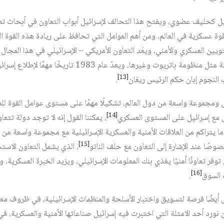
ائيل كحليف عضوي، ويفتح هذا التحالف لإسرائيل أبواب التعاون في أبحاث ت
ة عسكرية في العالم، ومن أهم العوامل التي تحافظ على ريادة هذه القوة الب
يين العسكري والأمني، ويعَد التعاون الأمريكي – الإسرائيلي في هذا المجال 
مجموعة من المنظومات والأسلحة مثل منظومة باتريوت وغيرها، وي
[13]
 النجوم إبان حكم الرئيس ريغان
.
ل ومجموعة واسعة من دول العالم، تشكيلًا مهمًا على مستوى عوامل القوة للص
[14]
 مع إسرائيل على المستوى العسكري
، يمكننا القول إنه لا توجد دولة تتعا
 يتراكم من العلاقات الأمنية والعسكرية الإسرائيلية مع مجموعة واسعة من دو
[15]
وصًا عند الإشارة إلى التعاون مع حلف الناتو
، الذي يشمل التعاون الاست
توفر تعاونًا أمنيًا يغذي بنك المعلومات الإسرائيلي، ويزيد الخبرة العسكرية، 
[16]
 السوق
.
ل أيضًا فرصة لتسويق واختبار الأسلحة والمنظمات الإسرائيلية، في ظروف م
أن نورد أحد الامثلة التي اختبرت فيه إسرائيل صناعاتها الأمنية والعسكرية