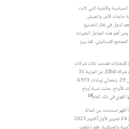
السياسية والأمنية التي كانت
ية حاجات الأمن والجيش
هم الدول في إطار التصنيع
 ومن أهم هذه العوامل التغيرات
مجتمع الإسرائيلي، كما يبرز
 الإنجازات تقدمت ثلاث شركات
للتصنيع الأمني والعسكري الإسرائيلي ضمن الترتيب العالمي لأكبر 100 شركة للدفاع لعام 2022. فقد تقدمت شركة Elbit، من المرتبة 31
إلى 21، بإجمالي إيرادات 5.511 مليار دولار، وشركة الصناعات الفضائية الإسرائيلية (IAI)، من المرتبة 37 إلى 29، بإجمالي إيرادات 4.973
 الأرباح، مثلت نسبة أرباح
[4]
.
اد، ولكن ما أظهر استثناءه عن الحالة
العامة هو أسهم الصناعات الأمنية والعسكرية. إذا أخذنا سوق الأسهم في تل أبيب كنموذج نجد أنها حتى تاريخ 24 تشرين الأول/أكتوبر 2023
الأمنية والعسكرية، فقد ارتفعت