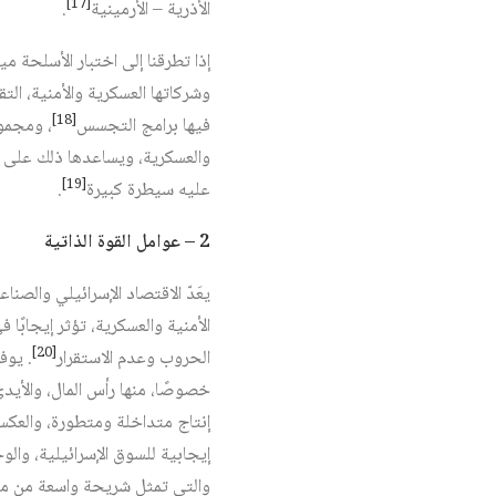
[17]
الأذرية – الأرمينية
.
إذا تطرقنا إلى اختبار الأسلحة م
وشركاتها العسكرية والأمنية، ال
[18]
فيها برامج التجسس
، ومجموع
والعسكرية، ويساعدها ذلك على ت
[19]
عليه سيطرة كبيرة
.
2 – عوامل القوة الذاتية
يعَدّ الاقتصاد الإسرائيلي والص
الأمنية والعسكرية، تؤثر إيجابً
[20]
الحروب وعدم الاستقرار
. يوف
خصوصًا، منها رأس المال، والأيد
إنتاج متداخلة ومتطورة، والعكس
إيجابية للسوق الإسرائيلية، والوحدة 8200 هي من أهم 
والتي تمثل شريحة واسعة من منظ