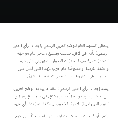
يحظى المشهد العام للوضع العربي الرسمي بإجماع الرأي (حتى
الرسمي) بأنه، في الأقل، ضعيف وسلبيٌّ وعاجز أمام مواجهة
التحديّات، ولا سيّما تحديّات العدوان الصهيوني على غزة
والضفة الغربية، وخصوصًا أمام حرب الإبادة التي تُشنُّ على
المدنيين في غزة، وقد دامت حتى ثمانية عشر شهرًا.
يمتدّ إجماع الرأي (حتى الرسمي) بنقد ما يبديه الوضع العربي،
من ضعف وسلبية وعجز أمام دور لائق، في ما يتعلق بموازين
القوى العربية والإسلامية، فلا دور، أو مكانة له، يُعتدّ بأيّ منهما.
يكفي أن تُتابع تصريحات نتنياهو، الذي راح يتجرّأ على طرح