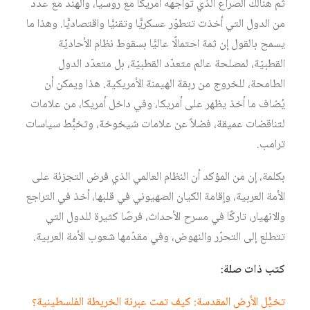
ثم هنالك الصراع الذي تواجهه أمريكا مع روسيا، والهند مع عدد
من الدول التي أخذت تتطوّر عسكريًّا وتقنيًّا واقتصاديًّا. وهذا ما
يسمح بالقول إن ثمة احتمالًا عاليًّا بسقوط نظام الأحاديّة
القطبيّة، لمصلحة عالم متعدّد القطبيّة، بل متعدّد الدول
الطامحة، للخروج من ربقة الهيمنة الأمريكية. هذا ويمكن أن
يُضاف ما أخذ يظهر على أمريكا، وفي داخل أمريكا، من علامات
لتناقضات عميقة، فضلاً عن علامات شيخوخة، وتخبُّط سياسات
ترامب.
بكلمة، إن من المؤكد أن النظام العالمي الذي فرض التجزئة على
الأمة العربية، وإقامة الكيان الصهيوني في قلبها، أخذ في التراجع
والانهيار، تاركًا في مسرح الأحداث، فرصًا كثيرة للدول التي
تتطلع إلى التحرّر والنهوض، وفي مقدّمها شعوب الأمة العربية.
كتب ذات صلة:
تخيُّل الأرض المقدسة: كيف تمت عبرنة الخريطة الفلسطينية؟