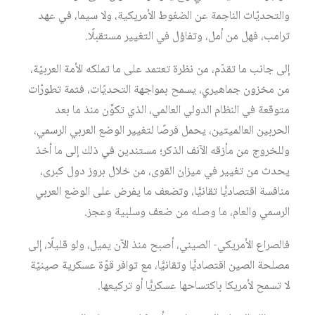
والتحديّات الناجمة عن الضغوط الأمريكية، ولا سيما، في عهد
ترامب، فهل من أمل، وتفاؤل في التغيير مستقبلًا.
إلى جانب ما تقدّم، من نظرة تعتمد على ما تملكه الأمة العربيّة،
من مخزون جماهيري، يسمح بمواجهة التحديّات، فثمة تطورّات
متوقعة في النظام الدولي العالمي، الذي تكوَّن منذ ما بعد
الحربين العالميتين، يحمل فرصًا لتغيير الوضع العربي الرسمي،
وللخروج من مأزقه الآنف الذكر؛ مستندين في ذلك إلى ما أخذ
يحدث من تغيير في ميزان القوى، من خلال بروز دول كبرى،
منافسة اقتصاديًّا تقانيًّا، وتضعف ما يفرض على الوضع العربي
الرسمي والعام، ما وصله من ضعف وسلبية وعجز.
فالصراع الأمريكي- الصيني، أصبح منذ الآن يميل، ولو قليلًا، إلى
مصلحة الصين اقتصاديًّا وتقانيًّا، مع توافر قوّة عسكرية صينيّة
لا تسمح لأمريكا باكتساحها عسكريًّا أو تركيعها.