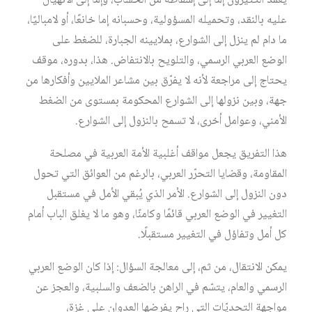
يعمد الكثيرون إما إلى إسقاطه من الحساب، وإما إلى الانهيال
عليه بالنقد، وتحميله المسؤولية، وحسبانه إما خانعًا، أو لامباليًا،
ما دام لم ينزل إلى الشوارع، بملايينه الجبارة، للضغط على
الوضع العربي الرسمي، والتلويح بالانتفاض. هذا، بدوره، موقف
يحتاج إلى مراجعة لأنه لا يفرّق بين مشاعر الملايين وأفكارها من
جهة، وبين نزولها إلى الشوارع المحكومة بمستوى من الضغط
الأمني، وعوامل أخرى، لا تسمح بالنزول إلى الشوارع.
هذا التفريق يجعل مواقف أغلبية الأمة العربية في مصلحة
المقاومة، وقضايا التحرّر العربي، بالرغم من العوائق التي تحول
دون النزول إلى الشوارع. الأمر الذي يُبقي الأمل في مستقبل
التغيير في الوضع العربي قائمًا وكامنًا، وهو ما لا يغلق الباب أمام
كل أمل وتفاؤل في التغيير مستقبلًا.
يمكن الانتقال، من ثم، إلى معالجة السؤال: إذا كان الوضع العربي
الرسمي والعام، يتسّم في الراهن بالضعف والسلبية، والعجز عن
مواجهة التحديّات التي راح يفرضها العدوان على غزة،