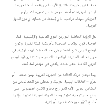
هدف تغيير خريطة «الشرق الأوسط». ويقصد أساسًا خريطة
البلدان العربية؛ ثم أضف مجموعة من تصريحات الرئيس
الأمريكي دونالد ترامب، الذي يُسقط من حسابه أي دور للدول
العربية.
لعل الرؤية الخاطئة، لموازين القوى العالمية والإقليمية، كما،
العربية، كون الولايات المتحدة الأمريكية كليّة القدرة، وكون
الوضع العربي كليّ الضعف، هي أحد المسببّات لهذه الرؤية، في
حين تخالف الحقيقة الواقعية ذلك من حيث تقدير قوّة الوضع
العربي الكامنة، حتى عندما يلتقي في مؤتمر قمة فقط.
لهذا تجنح أمريكا للإفادة من التجربة العربية، ومن ضعف – أو
تمزُّق – العلاقات البينية العربية، والتخلي عن الحدّ الأدنى من
التضامن العربي. الأمر الذي راح يُجرّئ الكيان الصهيوني، على
وضع استراتيجية تمزيق وحدة الدولة العربية القطرية، وإثارة
أطماع تَكوُّن دويلات طائفية، أو إثنية.