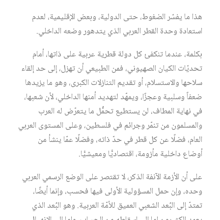
هذا ما يفسّر الضغوط، حتى الدولية، وبعض الإقليمية، لعدم
استعادة وحدة القطر العربي الذي يتدهور وضعه الداخلي.
بكلمة، عندما تنكفئ كل دولة قطرية عربية على ذاتها، أمام
تحديّات الكيان الصهيوني، فمن الطبيعي أن تهزل، إلى حد إلقاء
سلاحها والاستسلام، أو تقديم التنازلات الكبرى، وهو ما يزيدها
ضعفاً وسلبية وعجزًا، ويمهّد لتهديد أمنها الداخلي، لأن شعبها،
في نهاية المطاف، لن يستطيع تحمُّل ما يتعرّض له العرب
والمسلمون من تنمّر وجرائم في فلسطين، وعلى المستوى العربي
العام، فضلًا عن كل قطر في حدّ ذاته، وفضلًا عمّا ينشأ من
أوضاع داخلية مأزومة، اقتصاديًّا ومعيشيًّا.
على أن الأزمة الآنفة الذكر، لا تقتصر على الوضع الرسمي العربي
وحده، وإن حمل المسؤولية الأولى فيها فحسب، وإنما أيضًا،
تمتدّ إلى البُعد الشعبي العميق للأمّة العربية. وهو البُعد الذي