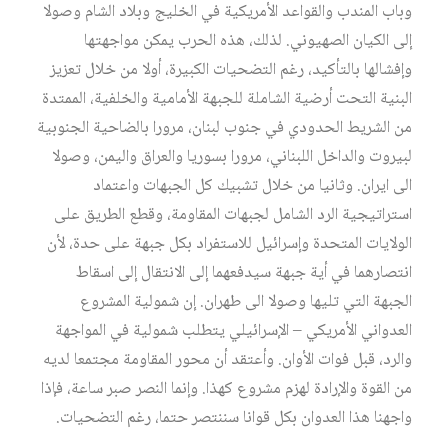
وباب المندب والقواعد الأمريكية في الخليج وبلاد الشام وصولا
إلى الكيان الصهيوني. لذلك، هذه الحرب يمكن مواجهتها
وإفشالها بالتأكيد، رغم التضحيات الكبيرة، أولا من خلال تعزيز
البنية التحت أرضية الشاملة للجبهة الأمامية والخلفية، الممتدة
من الشريط الحدودي في جنوب لبنان، مرورا بالضاحية الجنوبية
لبيروت والداخل اللبناني، مرورا بسوريا والعراق واليمن، وصولا
الى ايران. وثانيا من خلال تشبيك كل الجبهات واعتماد
استراتيجية الرد الشامل لجبهات المقاومة، وقطع الطريق على
الولايات المتحدة وإسرائيل للاستفراد بكل جبهة على حدة، لأن
انتصارهما في أية جبهة سيدفعهما إلى الانتقال إلى اسقاط
الجبهة التي تليها وصولا الى طهران. إن شمولية المشروع
العدواني الأمريكي – الإسرائيلي يتطلب شمولية في المواجهة
والرد، قبل فوات الأوان. وأعتقد أن محور المقاومة مجتمعا لديه
من القوة والإرادة لهزم مشروع كهذا. وإنما النصر صبر ساعة، فإذا
واجهنا هذا العدوان بكل قوانا سننتصر حتما، رغم التضحيات.