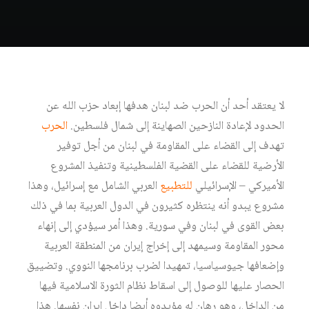
لا يعتقد أحد أن الحرب ضد لبنان هدفها إبعاد حزب الله عن
الحدود لإعادة النازحين الصهاينة إلى شمال فلسطين.
الحرب
تهدف إلى القضاء على المقاومة في لبنان من أجل توفير
الأرضية للقضاء على القضية الفلسطينية وتنفيذ المشروع
الأميركي – الإسرائيلي
للتطبيع
العربي الشامل مع إسرائيل، وهذا
مشروع يبدو أنه ينتظره كثيرون في الدول العربية بما في ذلك
بعض القوى في لبنان وفي سورية. وهذا أمر سيؤدي إلى إنهاء
محور المقاومة وسيمهد إلى إخراج إيران من المنطقة العربية
وإضعافها جيوسياسيا، تمهيدا لضرب برنامجها النووي. وتضييق
الحصار عليها للوصول إلى اسقاط نظام الثورة الاسلامية فيها
من الداخل، وهو رهان له مؤيدوه أيضا داخل إيران نفسها. هذا