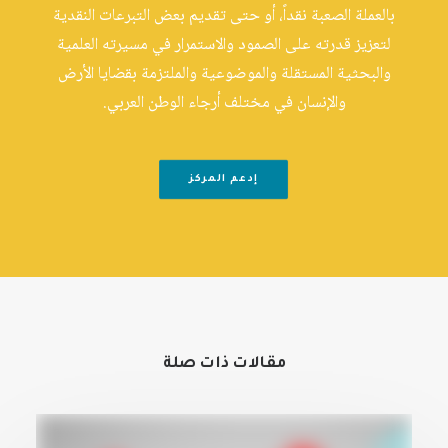
بالعملة الصعبة نقداً، أو حتى تقديم بعض التبرعات النقدية
لتعزيز قدرته على الصمود والاستمرار في مسيرته العلمية
والبحثية المستقلة والموضوعية والملتزمة بقضايا الأرض
والإنسان في مختلف أرجاء الوطن العربي.
إدعم المركز
مقالات ذات صلة