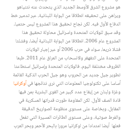
هو مشروع الشرق الأوسط الجديد الذي يتحدث عنه نتنياهو
ويراهن على تحقيقه انطلاقا من البوابة اللبنانية، عبر تدمير خط
الدفاع الأول فيه. لكن نجاح تحقيق هذا المشروع ليس حتميا،
وقد سبق للولايات المتحدة واسرائيل محاولة تحقيق هذا
المشروع عام 2006، انطلاقا من البوابة اللبنانية أيضا، وفشلتا
فشلا ذريعا، سواء في حرب 2006 أو عبر إجبار الولايات
المتحدة على التقهقر والانسحاب من العراق عام 2011. طبعا
الظروف مختلفة اليوم، فالولايات المتحدة وإسرائيل استطاعتا
تطوير جيل جديد من الحروب وهو جيل الحرب الذكية القائمة
أساسا على تكنولوجيا المعلومات التي نرى نتائجها في
أوكرانيا
وغزة ولبنان من إيقاع عدد كبير من القوى البشرية بمن فيها
قادة الصف الأول. لكن المقاومة طورت قدراتها العسكرية في
المقابل، وبخاصة على مستوى منظومة الصواريخ الدقيقة
والفرط صوتية، وعلى مستوى الطائرات المسيرة التي تفعل
فعلها أيضا امتدادا من اوكرانيا مرورا بالبحر الأحمر وبحر العرب