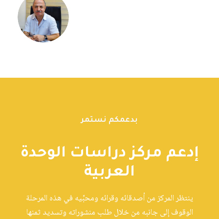
بدعمكم نستمر
إدعم مركز دراسات الوحدة
العربية
ينتظر المركز من أصدقائه وقرائه ومحبِّيه في هذه المرحلة
الوقوف إلى جانبه من خلال طلب منشوراته وتسديد ثمنها