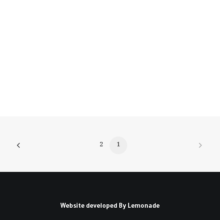
هل فاجأتك نتائج الانتخابات الأمريكية؟ لماذا؟
طبعاً فاجأتني هذه…
كتبه فارس أبي صعب
2
1
Website developed By
Lemonade