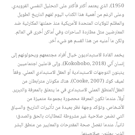
1950)، الذي يعتمد أكثر فأكثر على التحليل النفسي الفرويدي.
وعلى الرغم من أهمية هذا الكتاب اليوم لفهم التاريخ الطويل
والمظلم للولايات المتحدة الأمريكية منذ حملتها المكارثية ضد
المعارضين مثل مطاردة الساحرات وفي أماكن أخرى في العالم.
ولكن ما أعنيه من هذا القسم هو شيء آخر.
يخمد القادة الاستبداديون خيال أفراد مجتمعهم ويحولونهم إلى
إنسان آلي (Kokobobo, 2018)، وإلى فاعلين اجتماعيين
يتبنون التوجهات الاستبدادية أو العقل الاستبدادي العملي. وفقاً
لميف كوك (Cooke, 2007)، هناك مكونان مترابطان من
العقل/المنطق العملي الاستبدادي في ما يتعلق بالمعرفة والتبرير.
أولاً، عندما تكون المعرفة محصورة بجموعة متميزة من
الأشخاص، وتؤكد وجهة نظر بعيدة من تأثيرات التاريخ والسياق
التي تضمن صلاحية غير مشروطة للمطالبات بالحق والصدق؛
ثانياً، عندما تفصل صحة المقترحات والمعايير عن منطق البشر
الذين يعلنون صلاحيتها.