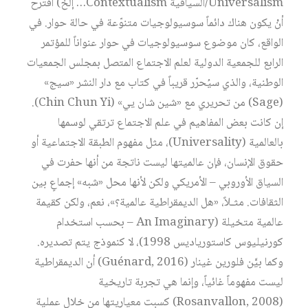
Universalism/السياقية Contextualism… إلخ) أقترح
أنْ يكون هناك دائماً سوسيولوجيات متنوّعة في حالة حوار. في
الواقع، كان موضوع سوسيولوجيات في حوار عنواناً للمؤتمر
الرابع للجمعية الدولية لعلم الاجتماع المتصل بمجلس الجمعيات
الوطنية، والذي سيُحرّر قريباً في كتاب مع دار النشر «سيج»
(Sage) من تحريري مع «شين شان يي» (Chin Chun Yi).
إن كانت بعض المفاهيم في علم الاجتماع ترتقي لوسمها
بالعالمية (Universality)، مثل مفهوم الطبقة الاجتماعية أو
حقوق الإنسان، فإن عالميتها ليست ناتجة من أنها حفرت في
السياق الأوروبي – الأمريكي ولكن لأنها محل «شبه» إجماعٍ بين
الثقافات. مثـلاً، «هل الديمقراطية عالمية؟»، نعم، ولكن كقيمة
عالمية متخيلة (An Imaginary – بحسب استخدام
كورنيليوس كاستورياديس 1998)، لا كنموذج يتم تصديره.
وكما بيَّن فلورين غينار (Guénard, 2016) أن الديمقراطية
ليست مفهوماً غائياً، وإنما هي تجربة تاريخية
(Rosanvallon, 2008) كسبت معياريتها من خلال عملية