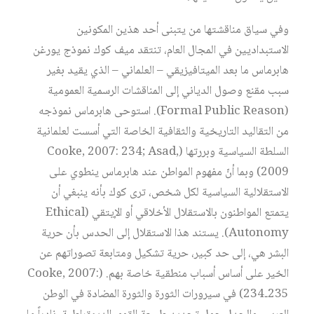
وفي سياق مناقشتها من يتبنى أحد هذين المكونين
الاستبداديين في المجال العام، تنتقد ميف كوك نموذج يورغن
هابرماس ما بعد الميتافيزيقي – العلماني – الذي يقيد بغير
سبب مقنع وصول الدياني إلى المناقشات الرسمية العمومية
(Formal Public Reason). استوحى هابرماس نموذجه
من التقاليد التاريخية والثقافية الخاصة التي أسست لعلمانية
السلطة السياسية وبررتها (Cooke, 2007: 234; Asad,
2009) وبما أنّ مفهوم المواطن عند هابرماس ينطوي على
الاستقلالية السياسية لكل شخص، ترى كوك بأنه ينبغي أن
يتمتع المواطنون بالاستقلال الأخلاقي أو الإيتقي (Ethical
Autonomy). يستند هذا الاستقلال إلى الحدس بأن حرية
البشر هي، إلى حد كبير، حرية تشكيل ومتابعة تصوراتهم عن
الخير على أساس أسباب منطقية خاصة بهم. (Cooke, 2007:
234‑235) في سيرورات الثورة والثورة المضادة في الوطن