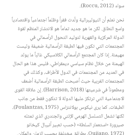
سواء (Roccu, 2012).
نحن نعلم أن النيوليبرالية ولّدت فقراً وظلماً اجتماعياً واقتصادياً
واسع النطاق. لكن ما هو جديد تماماً هو الانتشار المنظم لقوة
الدولة المركزية والقهرية لتوليد التحول الرأسمالي في
المجتمعات التي تكون فيها الطبقة الرأسمالية ضعيفة وليست
مهيمنة. إذا كان المجتمع الرأسمالي الكلاسيكي غالباً ما يولد
الهيمنة من خلال نظام سياسي ديمقراطي، فليس هذا هو الحال
في العديد من المجتمعات في الدول الأطراف، وكذلك في
المجتمعات الغربية حيث أصبحت الطبقة الرأسمالية أضعف
ومطعوناً في شرعيتها (Harrison, 2018). إن علاقة القوى
الاجتماعية التي ترتكز عليها الدولة لا تتكون فقط من جانب
الطبقات، كما يرى نيكوس بولانتزاس (Poulantzas, 1975)،
لكنها تشمل التسلسل الهرمي الإثني والجندري الذي تمثله
صيرورة «استعمار السلطة» (حسب تعبير أنيبال كيخانو
(Ouijano, 1972، بطرائق مختلفة بحسب الزمان والمكان.