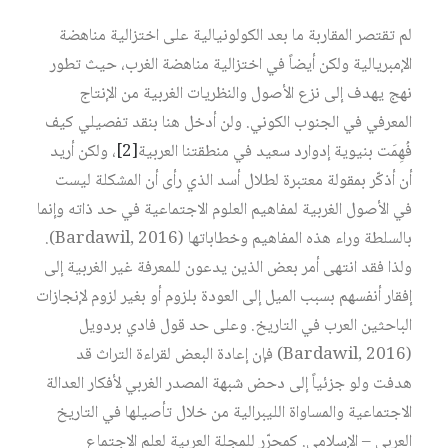
لم تقتصر المقاربة ما بعد الكولونيالية على اختزالية مناهضة
الإمبريالية ولكن أيضاً في اختزالية مناهضة الغرب، حيث تطور
نهج يهدف إلى نزع الأصول والنظريات الغربية من الإنتاج
المعرفي في الجنوب الكوني. ولن أدخل هنا بنقد تفصيلي كيف
فُهِمَت بنيوية إدوارد سعيد في منطقتنا العربية‏
[2]
، ولكن أريد
أن أذكّر بمقولة معتبرة لطلال أسد الذي رأى أن المشكلة ليست
في الأصول الغربية لمفاهيم العلوم الاجتماعية في حد ذاته وإنما
بالسلطة وراء هذه المفاهيم وخطاباتها (Bardawil, 2016).
ولذا فقد انتهى أمر بعض الذين يدعون للمعرفة غير الغربية إلى
إفقار أنفسهم بسبب الميل إلى العودة بلزوم أو بغير لزوم لإنجازات
الباحثين العرب في التاريخ. وعلى حد قول فادي بردويل
(Bardawil, 2016) فإن إعادة البعض لقراءة التراث قد
هدفت ولو جزئياً إلى دحض شبهة المصدر الغربي لأفكار العدالة
الاجتماعية والمساواة الليبرالية من خلال تأصيلها في التاريخ
العربي – الإسلامي. كمحرّر للمجلة العربية لعلم الاجتماع