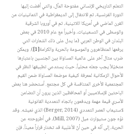
التعلم التاريخي الإنساني مفتوحة المآل، والتي أفضت إليها
الثورة الفرنسية، ثم الانتقال إلى الديمقراطية في الثمانينيات من
القرن الماضي في أمريكا اللاتينية، ثم في أوروبا الشرقية
والوسطى في التسعينيات، وأخيراً مع عام 2010 في بعض
البلدان في الوطن العربي (ما يدل على ذلك الشعارات التي
يرفعها المتظاهرون والموسومة بالحرية والكرامة‏
[1]
). ويمكن
ضرب مثال آخر على عالمية المساواة بين الجنسين باعتبارها
متخيّلاً يجب جعله محلياً، حيث يستدعي تطبيقها النظر في
الأحوال الزمكانية لمعرفة كيفية موضعة المساواة ضمن القيم
المجتمعية الأخرى المتنافسة في كل مجتمع. أستحضر هنا بعض
الباحثين الإسلاميين أو المحافظين الذين يرون أن التضامن
الأسري قيمة مهمة ويدفعون باتجاه التعددية القانونية
لاستيعاب العصر التعددي (Berger, 2014) الذي نعيشه. وقد
نوّه جون ستيوارت ميل (Mill, 2007)، في أطروحته عن
الحرية، إلى أنّه في حين أنّ الأغلبية قد تختار قراراً معيناً، فإن