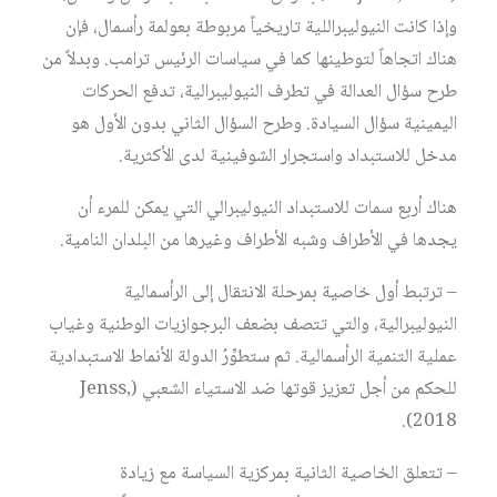
وإذا كانت النيوليبراللية تاريخياً مربوطة بعولمة رأسمال، فإن
هناك اتجاهاً لتوطينها كما في سياسات الرئيس ترامب. وبدلاً من
طرح سؤال العدالة في تطرف النيوليبرالية، تدفع الحركات
اليمينية سؤال السيادة. وطرح السؤال الثاني بدون الأول هو
مدخل للاستبداد واستجرار الشوفينية لدى الأكثرية.
هناك أربع سمات للاستبداد النيوليبرالي التي يمكن للمرء أن
يجدها في الأطراف وشبه الأطراف وغيرها من البلدان النامية.
– ترتبط أول خاصية بمرحلة الانتقال إلى الرأسمالية
النيوليبرالية، والتي تتصف بضعف البرجوازيات الوطنية وغياب
عملية التنمية الرأسمالية. ثم ستطوِّرُ الدولة الأنماط الاستبدادية
للحكم من أجل تعزيز قوتها ضد الاستياء الشعبي (Jenss,
2018).
– تتعلق الخاصية الثانية بمركزية السياسة مع زيادة