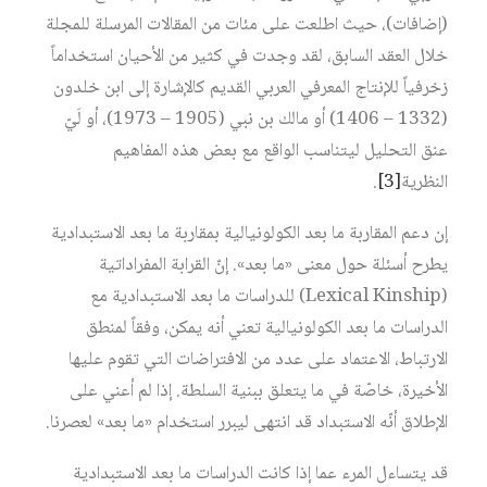
(إضافات)، حيث اطلعت على مئات من المقالات المرسلة للمجلة
خلال العقد السابق، لقد وجدت في كثير من الأحيان استخداماً
زخرفياً للإنتاج المعرفي العربي القديم كالإشارة إلى ابن خلدون
(1332 – 1406) أو مالك بن نبي (1905 – 1973)، أو لَيّ
عنق التحليل ليتناسب الواقع مع بعض هذه المفاهيم
النظرية‏
[3]
.
إن دعم المقاربة ما بعد الكولونيالية بمقاربة ما بعد الاستبدادية
يطرح أسئلة حول معنى «ما بعد». إنّ القرابة المفراداتية
(Lexical Kinship) للدراسات ما بعد الاستبدادية مع
الدراسات ما بعد الكولونيالية تعني أنه يمكن، وفقاً لمنطق
الارتباط، الاعتماد على عدد من الافتراضات التي تقوم عليها
الأخيرة، خاصّة في ما يتعلق ببنية السلطة. إذا لم أعني على
الإطلاق أنّه الاستبداد قد انتهى ليبرر استخدام «ما بعد» لعصرنا.
قد يتساءل المرء عما إذا كانت الدراسات ما بعد الاستبدادية