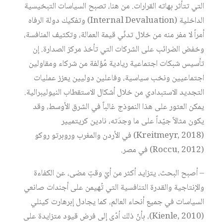
التي تتأثر بهاته القرارات. من هنا، تصبح السياسات التبخيسية
الداخلية (Internal Devaluation) وتفكيك دولة الرفاه
أمراً لا مفر منه من خلال تدنّي قيمة العمالة، وتكثيف المنافسة،
وخفض الضرائب على الشركات التي تأخذ مركز الصدارة. إن
تأسيس شبكات اجتماعية ريادية مُؤلفة من شركاء ومقاولين
اجتماعيين ونخب سياسية، وفاعلين دوليين يعزز عمليات
التجديد الاستبدادي من خلال أشكال الاستقطاب النيوليبرالية.
يمكن العثور على هذا النموذج غالباً في الشرق الأوسط، وقد
يكون مثالاً جيّداً على ما وجدَته، نادين كريتميير
(Kreitmeyr, 2018) في الأردن والمغرب وروبرتو روكو
(Roccu, 2012) في مصر.
– أصبح البحث، يتزايد أكثر من أيّ وقتٍ مضى، عن الكفاءة
والإنتاجية والقدرة التنافسية التي تُهيمن على أجندات صانعي
السياسات في جميع أنحاء العالم، كما يجادل إبرهارت كينلي
(Kienle, 2010)، بأنّ ذلك أدّى إلى فرض قيود متزايدة على