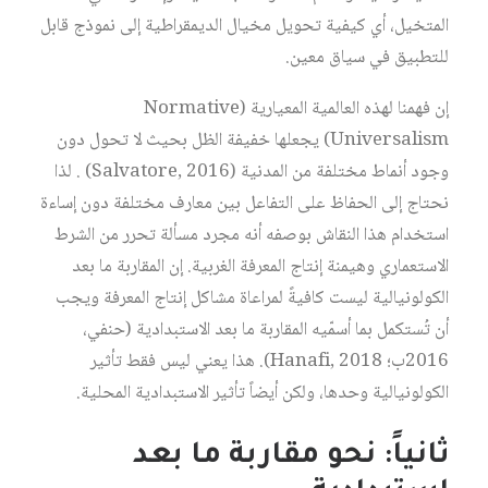
المتخيل، أي كيفية تحويل مخيال الديمقراطية إلى نموذج قابل
للتطبيق في سياق معين.
إن فهمنا لهذه العالمية المعيارية (Normative
Universalism) يجعلها خفيفة الظل بحيث لا تحول دون
وجود أنماط مختلفة من المدنية (Salvatore, 2016) . لذا
نحتاج إلى الحفاظ على التفاعل بين معارف مختلفة دون إساءة
استخدام هذا النقاش بوصفه أنه مجرد مسألة تحرر من الشرط
الاستعماري وهيمنة إنتاج المعرفة الغربية. إن المقاربة ما بعد
الكولونيالية ليست كافيةً لمراعاة مشاكل إنتاج المعرفة ويجب
أن تُستكمل بما أسمّيه المقاربة ما بعد الاستبدادية (حنفي،
2016ب؛ Hanafi, 2018). هذا يعني ليس فقط تأثير
الكولونيالية وحدها، ولكن أيضاً تأثير الاستبدادية المحلية.
ثانياً: نحو مقاربة ما بعد