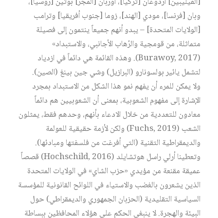
[الفيليبين] أردوغان [تركيا]، أوربان [المجر] بوتين [روسيا]،
وبان [فرنسا]، مودي [الهند]، زوما [جنوب أفريقيا] وترامب
[الولايات المتحدة] – يبدو أنهم جميعاً ينتمون إلى فصيلة
متماثلة، من قومجية والرُهاب الأجانبي، والاستبداد»
(Burawoy, 2017). وهذه القائمة هي دائماً في ازدياد
لتشمل يائير بولسونارو (البرازيل) وشي جين بينغ (الصين).
ولا يمكن للمرء أن يفهم نمو هذا الشكل من الاستبداد بمجرد
الإشارة إلى مفهوم الشعوبية، بمعنى أن الشعوبيين هم دائماً
معادون للتعددية من خلال الادعاء بأنهم، وحدهم فقط، يمثلون
الشعب (Fuchs, 2019) ولكن لأزمة حقيقية للعولمة
والديمقراطية التقنية (التي أفرغت من فلسفتها ومبادئها).
وتعطينا أرلي راسل هوتشايلد (Hochschild, 2016) قصصاً
عميقة مقنعة من مؤيدي «حزب الشاي» في الولايات المتحدة
الذين يشعرون بالغضب والاستياء في اللوائح القانونية للمؤسسة
السياسية التقليدية (الحزبان الجمهوري والديمقراطي) حول
البيئة والهجرة. لا ينبغي الحكم على هؤلاء المحافظين ببساطة