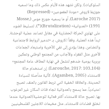
السلوكيات). ولكن نشهد هذه الأيام عكس ذلك وما تسميه
جوزيفا لاروش «عودة المقموعين» (Repressed)
(Laroche 2017)، أو ما يسميه جورج موس (Mosse,
1991) «العدوانية» (Brutalization)(*)، لتسليط الضوء
على تهاوي الحركة الحضارية في مقابل تصاعد عملية الوحشنة.
تبدأ هذه العملية، وفقاً ﻟ لاروش، بـ «تدمير الروابط الاجتماعية
والتضامن، وهذا يؤدي إلى نفي للآخرية واستبعاد الجماعات
الأخرى مثل الفقراء والأجانب من المجتمع الوطني وتمكين
بربرية يومية ضدهم لتشمل في نهاية المطاف عامة المجتمع»
(Larouche, 2017: 103‑104). إن استخدام حالة
الاستثناء (Agamben, 2005)، كآلية متأصلة للسيادة
الحديثة، والعلاقة الخفية التي تربط القانون بالعنف، تصبح
اعتيادياً، مما يسمح بالعدوانية تجاه فئات السكان غير المرغوب
بها. تصبح حالة الاستثناء أكثر فعالية للوحشية/العدوانية عندما
تخلق فضاءات الاستثناء، مثل مخيمات اللاجئين الفلسطينيين