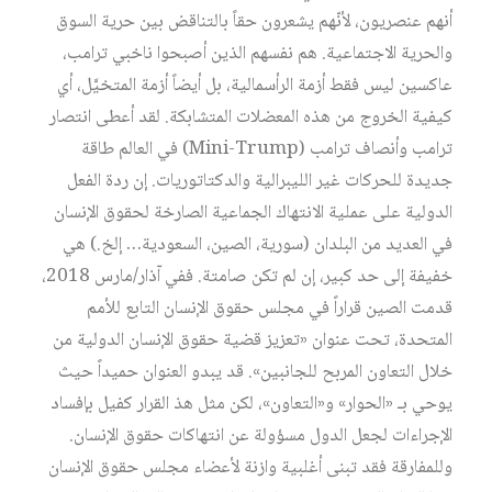
أنهم عنصريون، لأنّهم يشعرون حقاً بالتناقض بين حرية السوق
والحرية الاجتماعية. هم نفسهم الذين أصبحوا ناخبي ترامب،
عاكسين ليس فقط أزمة الرأسمالية، بل أيضاً أزمة المتخيَّل، أي
كيفية الخروج من هذه المعضلات المتشابكة. لقد أعطى انتصار
ترامب وأنصاف ترامب (Mini-Trump) في العالم طاقة
جديدة للحركات غير الليبرالية والدكتاتوريات. إن ردة الفعل
الدولية على عملية الانتهاك الجماعية الصارخة لحقوق الإنسان
في العديد من البلدان (سورية، الصين، السعودية… إلخ.) هي
خفيفة إلى حد كبير، إن لم تكن صامتة. ففي آذار/مارس 2018،
قدمت الصين قراراً في مجلس حقوق الإنسان التابع للأمم
المتحدة، تحت عنوان «تعزيز قضية حقوق الإنسان الدولية من
خلال التعاون المربح للجانبين». قد يبدو العنوان حميداً حيث
يوحي بـ «الحوار» و«التعاون»، لكن مثل هذ القرار كفيل بإفساد
الإجراءات لجعل الدول مسؤولة عن انتهاكات حقوق الإنسان.
وللمفارقة فقد تبنى أغلبية وازنة لأعضاء مجلس حقوق الإنسان