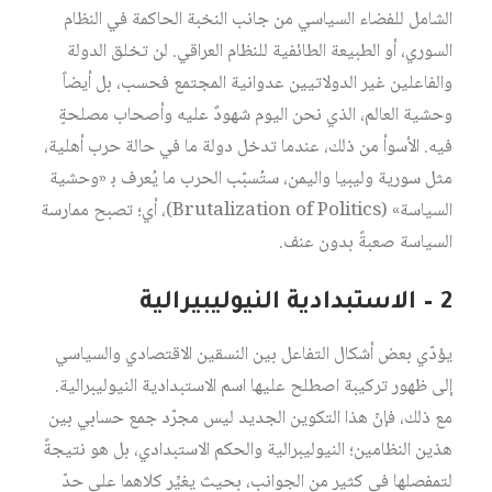
الشامل للفضاء السياسي من جانب النخبة الحاكمة في النظام
السوري، أو الطبيعة الطائفية للنظام العراقي. لن تخلق الدولة
والفاعلين غير الدولاتيين عدوانية المجتمع فحسب، بل أيضاً
وحشية العالم، الذي نحن اليوم شهودٌ عليه وأصحاب مصلحةٍ
فيه. الأسوأ من ذلك، عندما تدخل دولة ما في حالة حرب أهلية،
مثل سورية وليبيا واليمن، ستُسبّب الحرب ما يُعرف ﺑ «وحشية
السياسة» (Brutalization of Politics)، أي؛ تصبح ممارسة
السياسة صعبةً بدون عنف.
2 – الاستبدادية النيوليبيرالية
يؤدّي بعض أشكال التفاعل بين النسقين الاقتصادي والسياسي
إلى ظهور تركيبة اصطلح عليها اسم الاستبدادية النيوليبرالية.
مع ذلك، فإنّ هذا التكوين الجديد ليس مجرّد جمع حسابي بين
هذين النظامين؛ النيوليبرالية والحكم الاستبدادي، بل هو نتيجةً
لتمفصلها في كثير من الجوانب، بحيث يغيِّر كلاهما على حدّ