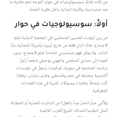
من ثلاث نقاط: سوسيولوجيات في حوار؛ التوجه نحو مقاربة ما
بعد استبدادية؛ والأزمة الحالية داخل نظرية العلمنَة.
أولاً: سوسيولوجيات في حوار
من بين الرؤساء العشرين المنتخَبين في الجمعية الدولية لعلم
الاجتماع، هناك اثنان فقط من خارج أوروبا وأمريكا الشمالية، وأنا
الثالث. ولا يمكن فهم حساسيتي الخاصة لعلم الاجتماع، بدون
العودة إلى مساري الشخصي والمهني بوصفي شخصاً زاولَ
دراسته الجامعية في سورية، ثم فرنسا، وعمِل في مؤسسات
أكاديمية مختلفة في مصر وفلسطين وفرنسا ولبنان. وهكذا
كُنت مُحاطاً بنقاشات وسجالات كثيرة في هذه الفضاءات
الجغرافية.
ولأنّني حذرٌ (حذرٌ جداً بالفعل) من الثنائيات الضدّية أو المتقابلة
(مثل التقليد/الحداثة، الشرق/الغرب، العالمية