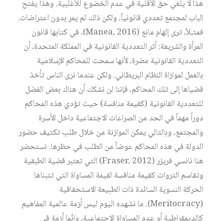
هذا لا يلغي حق الأقلية في عدم الخضوع للأغلبية. وهذا يفتح
الباب لمجتمع تعددي قانونياً، ولكن ذلك لم يمر بدون اعتراضات.
فمثـلاً، ترى إلهام مانع (Manea, 2016)، في كتابها قانون
المرأة والشريعة: أثر التعددية القانونية في المملكة المتحدة، أن
التعددية القانونية مضرة، لأنها سمحت للمحاكم الإسلامية
بالعمل لموازاة النظام البريطاني. ولكن عندما نرى الناس تأخذ
قضياها إلى تلك المحاكم، فإننا لن نشكك أن هناك بعض الفضل
للتعددية القانونية (كقيمة منافسة) حيث تؤدي هذه المحاكم
دوراً مهماً في الحد من الصراعات الاجتماعية داخل الأسرة
والمجتمع، وبالتالي يمكن الموازنة من خلال طلب تكثيف حضور
الدولة في هذه المحاكم عوضاً من الطلب في حظرها. نستحضر
هنا نانسي فريزر (Fraser, 2012) التي تعتبر قضية الطبقية
وتقاسم الثروات كقيمة منافسة لقيمة المساواة التي تتبناها
الحركة النسوية السائدة ذات الطبيعة الاستحقاقية
(Meritocracy). ما نشهده اليوم ليس أزمة عالمية المفاهيم
كالديمقراطية أو عدم المساواة الاجتماعية، وإنّما أزمة في