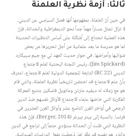
ثالثاً: أزمة نظرية العلمنَة
في حين أنّ العلمنَة، بمفهومها أنها فصل السياسي عن الديني،
لا تزال تمثل مساراً مهماً جداً نحو الديمقراطية والحداثة، فإنّ
هذه العملية تحتاج إلى أشكَلة على أساس التنظيرات الحديثة
لما هو مدرسة ما بعد علمانية من أجل تحريرها من بعض
شوائبها وأمراضها. في حوار حديث العهد لي مع جيم سبيكارد
(Jim Spickard)، رئيس اللجنة البحثية لعلم الاجتماع
الديني (RC 22) التابعة للجمعية الدولية لعلم الاجتماع، اعترف
بأنّ علم الاجتماع قد احتضن تاريخياً نظرية العلمنَة، والتي قام
هو مع زملاء له ديفيد مارتن ومانويل فاسكيز، بتتبع المعركة
الفكرية التي خاضها علماء الاجتماع الأوائل نفسهم ضدّ الدين
الرجعي في أواخر القرن التاسع عشر وأوائل القرن العشرين في
فرنسا. بالنسبة إلى بيتر بيرغر (Berger, 2014)، فإنّ هذه
النظرية التي ظنت أن الحداثة ستؤدي حتماً إلى تراجع في الدين
والذي هو نفسه قد نظّر لها، دُحضَت بفعل الدراسات الميدانية،