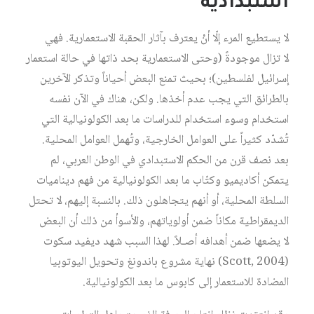
استبدادية
لا يستطيع المرء إلّا أنْ يعترف بآثار الحقبة الاستعمارية. فهي
لا تزال موجودةً (وحتى الاستعمارية بحد ذاتها في حالة استعمار
إسرائيل لفلسطين)؛ بحيث تمنع البعض أحياناً وتذكر الآخرين
بالطرائق التي يجب عدم أخذها. ولكن، هناك في الآن نفسه
استخدام وسوء استخدام للدراسات ما بعد الكولونيالية التي
تُشدّد كثيراً على العوامل الخارجية، وتُهمل العوامل المحلية.
بعد نصف قرن من الحكم الاستبدادي في الوطن العربي، لم
يتمكن أكاديميو وكتّاب ما بعد الكولونيالية من فهم ديناميات
السلطة المحلية، أو أنهم يتجاهلون ذلك. بالنسبة إليهم، لا تحتل
الديمقراطية مكاناً ضمن أولوياتهم، والأسوأ من ذلك أن البعض
لا يضعها ضمن أهدافه أصـلاً. لهذا السبب شهد ديفيد سكوت
(Scott, 2004) نهاية مشروع باندونغ وتحويل اليوتوبيا
المضادة للاستعمار إلى كابوس ما بعد الكولونيالية.