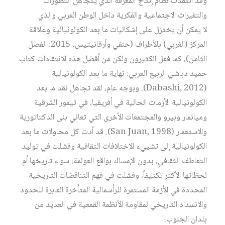
وقد انتقدت نظام إنتاج المعرفة الذي يتجاهل التطورات
والتغيرات الاجتماعية والفكرية داخل الوطن العربي والذي
لا يمكن أن يختزل على إشكاليات ما بعد الكولونيالية وعلاقة
المركز (الغربي) بالأطراف (حنفي وأرفانيتيس، 2015: الفصل
الثامن)، كما فعل الكثيرون ولكن من أفضل هذه الانتقادات كتاب
حميد دباشي الربيع العربي: نهاية ما بعد الكولونيالية
(Dabashi, 2012). وبوجه عام، لقد تجاهل نقد ما بعد
الكولونيالية الأزمات الحالية في أفريقيا، في تيمور الشرقية
وميانمار وبيرو والمجتمعات الأخرى التي تعاني بنى الدكتاتورية
والاستعمار (San Juan, 1998). قد أدت كل محاولات ما بعد
الكولونيالية إلى تشييء الاختلافات الثقافية وفشلت في توليد
التعاطف الثقافي، بدون الإمساك بواقع العولمة، سواء تاريخها أم
لحظاتها الأكثر تكثيفاً، وفشلت في فهم التناقضات التاريخية
المحددة في الأزمة المستمرة للرأسمالية المتأخرة العابرة للحدود
والانسداد التاريخي لمقاومة الأنظمة القمعية في العديد من
بلدان الجنوب.