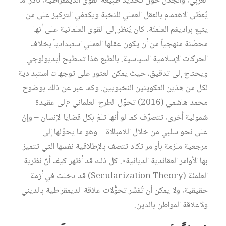
العربي، والجدل حول تحديد طبيعة القوى الديمقراطية، نادراً ما
يُعطَى الاهتمام بالعقل العملي للنخبة ويكتفي التركيز على من
يتبع براديغم العلمنَة. كان يُنظر إلى القوى العلمانية على أنها
محصّنة منهجياً من أن يكون عقلها العملي استبدادياً بخلاف
الحركات الإسلامية السياسية. بالطبع هذا تسطيح أيديولوجي
ويحتاج إلى تدقيق، حيث يمكن العثور على توجهات استبدادية
لكل من هذين التكوينين النخبويين. وكما عبر عن ذلك بوضوح
محمد هاشمي (2016) تحوّل الطرح العلماني «إلى عقيدة
شمولية أخرى، تتصرّف كما لو أنها تلمّ بكل قضايا الإنسان – وإنْ
على نحو سلبي من خلال اللامبالاة – وهو ما يحوّلها إلى
مرجعية ملزمة بأوامر تكاد تتصف بالإطلاقية نفسها التي تتميز
بها الأوامر العقائدية الديانية». كل ذلك قد أظهر كيف أنّ نظرية
العلمنَة (Secularization Theory) قد دخلت في أزمة
حقيقية، ولا يمكن أن تُفسِّر تحوُّلات علاقة الديمقراطية بالديني
ولاعلاقة المواطن بالدين.