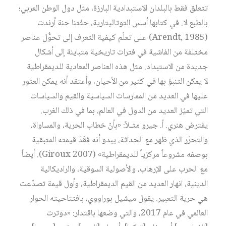
تتعلق فقط بالبلدان الاستبدادية البارزة، مثل دول الوطن العربي؛
بالطبع لا. في كتابها أسس التوتاليتارية، حثّتنا حنة أرندت
(Arendt, 1985) على تعلّم كيفية التعرف إلى تحوُّل عناصر
مختلفة من الفاشية في فترات تاريخية متباينة إلى أشكال
جديدة من الاستبداد. مثل هذه العناصر المعادية للديمقراطية
لا يمكن التنبؤ بها في كثير من الأحيان، وأعتقد أنه يمكن العثور
عليها في العديد من الممارسات السياسية والقيم والسياسات
التي تميّز العديد من الدول في العالم، بما في ذلك الغرب.
يفترض هنري. أ. جيرو مثـلاً: «بأنّ خطاب الحرية، والمساواة،
والتحرّر الذي ظهر مع الحداثة، يبدو أنه فقَدَ قيمته المتبقية
بوصفه مشروعاً مركزياً للديمقراطية» (Giroux 2007). أيضاً
مع الحرب على الإرهاب، والأصولية السوقية، والراديكالية
الدينية، انهار العديد من القيم الديمقراطية، وأول قيمة تصدّعت
هي حرية التعبير. يقول ميشيل بوراووي، بافتتاحيته الحوار
العالمي في عام 2017، والتي وضعها باقتدار: «دوترت