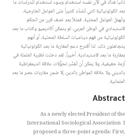
ثانياً هناك في الآن نفسه استخدام وسوء استخدام للدراسات ما
بعد الكولونيالية التي تُشدّد كثيراً على العوامل الخارجية،
وتُهمل العوامل المحلية. فمثلاً بعد نصف قرن من الحكم
الاستبدادي في الوطن العربي، لم يتمكن أكاديميو وكتاب ما بعد
الكولونيالية من فهم ديناميات السلطة المحلية، أو أنهم
يتجاهلون ذلك. لذا أقترح دعم المقاربة ما بعد الكولونيالية
بمقاربة ما بعد الاستبدادية. أخيراً، لقد دخلت نظرية العلمنَة في
أزمة حقيقية، ولا يمكن أن تُفسِّر تحوُّلات علاقة الديمقراطية
بالديني ولا علاقة المواطن بالدين، إلا ضمن مقاربات عصر ما بعد
العلمانية.
Abstract
As a newly elected President of the
International Sociological Association I
proposed a three-point agenda: First,