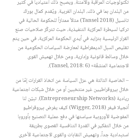
تكنولوجيات المراقبة والأمننة. ويصبح ذلك اعتيادياً في كثير
من البلدان بما في ذلك، البلدان الغربية. ويُقدم كمال بوراك
تانسيل (Tansel 2018) مثالاً ممتازاً للحكومة الحالية في
تركيا لسيطرة المركزية التنفيذية، حيث تتركّز صلاحيات صنع
القرار الرئيسية بتزايد في أيدي الحكومة المركزية، في حين يتم
تقليص السبل الديمقراطية لمعارضة السياسات الحكومية من
خلال وسائط قانونية وإدارية، ومن خلال تهميش القوى
الاجتماعية المنشقّة» (Tansel, 2018: 6).
– الخاصية الثالثة هي عزل السياسة عن اتخاذ القرارات إمّا من
خلال بيروقراطيين غير منتخبين أو من خلال شبكات اجتماعية
ريادية (Entrepreneurship Networks). تبيّن لنا
أنجيلا فيغر (Wigger, 2018) كيف يفرض بيروقراطيو
المفوضية الأوروبية سياستها في دفع عملية التصنيع بأوروبا
من خلال التفكير في القدرة التنافسية القصوى بطريقة
استبدادية جداً، وتهميش النقابات والقوى الاجتماعية الأخرى