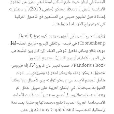
البائسة في لبنان حيث حُرم السكان لمدة ثلثي القرن من الحقوق
الأساسية للعمل أو لامتلاك المسكن (حنفي، 2010)، أو معسكرات
إعادة تأهيل لمليون صيني من المسلمين ذي الأصول التركية
في شينجيانغ الذين احتُجزوا هناك.
يُظهر المخرج السينمائي الشهير ديفيد كروننبرغ (David
Cronenberg) في فيلمه الوثائقي البديع «تاريخ العنف»‏
[4]
،
بوجه فاقع وسافر، تفعيل فوضى العنف (إن كان بين الأشخاص،
في الحرب الأهلية، أو بين الدول)، صندوق الباندورا
(Pandora’s Box)، حسب تعبير آلان غابون‏
[5]
. إنّه فيروس
متحوّل لا يمكن وقفه ولا يمكن احتواؤه وسيؤدّي إلى تلوث
شامل للجسم الاجتماعي، ويمكن توارثه بين الأجيال، ولا يمكننا
التنبؤ بما سيحدث. في البلدان العربية على سبيل المثال، لم
ينتهِ العنف باستقلالهم، بل أصبح مستشرياً. لقد قامت الأنظمة
الاستبدادية العربية المديدة بقمع مجتمعاتها بوحشية بمساعدة
رأسمالية المحاسيب (Crony Capitalism)، بل حتى