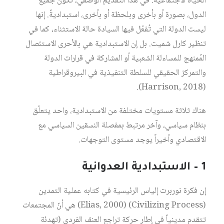
الحياة الاجتماعية. في هذا التقديم الوصفي، تكون جميع
الدول، بصورة أو بأخرى وبلحظة أو بأخرى، استبداديةً. إنها
ليست الدولة التي تُفعّل فيها السيادة حالة الاستثناء، كما في
تنظير كارل شميت. بل إن الاستبدادية هي بالأحرى الاستئصال
المُمنهج للمساءلة الشعبية أو المشاركة في قرارات الدولة
والتمركز الحقيقي للسلطة التنفيذية في البيروقراطية
(Harrison, 2018).
هناك ثلاثة مستويات مختلفة من الاستبدادية، واحد يتعلّق
بنظام سياسي، وآخر مرتبط بمفصلة النسقين السياسي مع
الاقتصادي وأخيراً يوجد مستوى التوجهات.
1 – الاستبدادية العدوانية
إن فكرة نوربرت إلياس الرئيسية في كتابه عملية التمدين
(Civilizing Process) (Elias, 2000) هي أنّ المجتمعات
تتقدم مدينياً في إطار حركة تراجع العنف الفردي (تهدئة