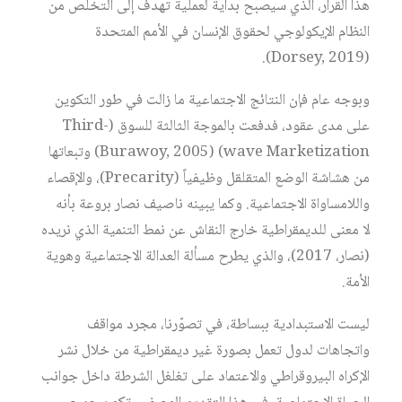
هذا القرار، الذي سيصبح بداية لعملية تهدف إلى التخلص من
النظام الإيكولوجي لحقوق الإنسان في الأمم المتحدة
(Dorsey, 2019).
وبوجه عام فإن النتائج الاجتماعية ما زالت في طور التكوين
على مدى عقود، فدفعت بالموجة الثالثة للسوق (Third-
wave Marketization) (Burawoy, 2005) وتبعاتها
من هشاشة الوضع المتقلقل وظيفياً (Precarity)، والإقصاء
واللامساواة الاجتماعية. وكما يبينه ناصيف نصار بروعة بأنه
لا معنى للديمقراطية خارج النقاش عن نمط التنمية الذي نريده
(نصار، 2017)، والذي يطرح مسألة العدالة الاجتماعية وهوية
الأمة.
ليست الاستبدادية ببساطة، في تصوّرنا، مجرد مواقف
واتجاهات لدول تعمل بصورة غير ديمقراطية من خلال نشر
الإكراه البيروقراطي والاعتماد على تغلغل الشرطة داخل جوانب