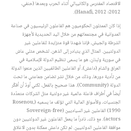
الاقتصاد المفترس والكانيبالي أثناء الحرب وبعدها (حنفي،
2012؛ Hanafi, 2012).
إذا كان الممثلون الحكوميون هم الفاعلون الرئيسيون في صناعة
العدوانية في مجتمعاتهم من خلال اليد الحديدية لأجهزة
الشرطة والجيش، فإننا شهدنا قوة متزايدة للفاعلين غير
الدولتيين. المثال الذي يتبادر إلى الذهن، لشخص مثلي عاش
في سورية ولبنان، هو ما يسمى تنظيم الدولة الإسلامية في
العراق والشام (داعش)، أو الفاعلين الطائفيين الذين منعوا الدولة
من تأدية دورها، وذلك من خلال نشر تضامن جماعتي ما تحت
الدولة (Community). هذا صحيح بالفعل، لكني أودّ أن أفكّر
أيضاً في أطراف فاعلة عالمية غير دولتية مثل الشركات متعدّدة
الجنسيات، والأسواق المالية التي تؤلف ما يسميه (Rosenou,
1990) الفاعلين غير السياديين (Sovereign-free
actors). مع ذلك، نادراً ما يعمل الفاعلون غير الدولتيين دون
موافقة الفاعلين الدولتيين. لم تكن داعش ممكنة بدون الاغلاق