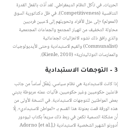
الحريات، في تآكل النظام الديمقراطي. لقد أدّت بالفعل القدرة
التنافسية (Competitiveness)، في ظل دكتاتورية السوق
(المعولم) «إلى عزل الأفراد وتحويلهم إلى لاعبين فرديين
محاولة التخفيف من انهيار المجتمع والجماعات المجتمعية
والذي رافق ذلك نشوء الانعزاليات الجماعاتية
(Communalist) والقيم الاستبدادية وحتى الأيديولوجيات
والممارسات التوتاليتارية» (Kienle, 2010).
3 – التوجهات الاستبدادية
إذا كانت الاستبدادية هي نظام سياسي، يُفعَّل أساساً من جانب
فاعلين حكوميين وغير حكوميين، فآليات عمله مربوطة بتبني
بعض المواطنين للتوجهات الاستبدادية. في النسخة الأولى من
هذه الورقة قمت بعنونة هذا القسم بـ «المواطن الاستبدادي». إلّا
أن مشكلة التسمية تكمن في ربط ذلك سريعاً بكتاب ثيودور
أدورنو الشهير الشخصية الاستبدادية (Adorno [et al.],