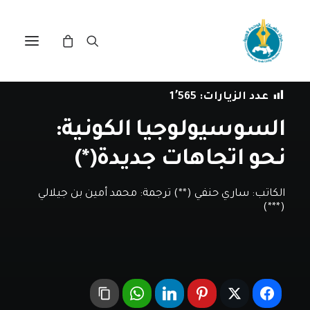
في
دراسات
•
4 أبريل، 2019
عدد الزيارات:
1٬565
السوسيولوجيا الكونية:
نحو اتجاهات جديدة(*)
الكاتب:
ساري حنفي (**) ترجمة: محمد أمين بن جيلالي
(***)