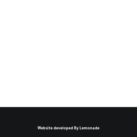
الاستقرار الدولي والأمن
الإنساني في عام 2017(*)
شهد العقد الماضي تدهوراً ملحوظاً للأمن العالمي؛
فارتفع عدد النزاعات…
كتبه دان سميث
Website developed By
Lemonade