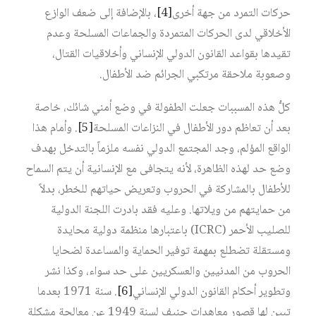
حركات التمرد من جهة أخرى
[4]
، بالإضافة إلى ضعف الوازع
الأخلاقي لدى الحركات المتمردة والجماعات المسلحة وعدم
تقيدها بقواعد القانون الدولي الإنساني وأخلاقيات القتال،
وصعوبة ملاحقة مرتكبي الجرائم ضد الأطفال.
كلُّ هذه المسببات جعلت الطفولة في وضع أمني شائك، خاصة
بعد أن تعاظم دور الأطفال في النزاعات المسلحة
[5]
. وأمام هذا
الواقع المؤلم، وجد المجتمع الدولي نفسه ملزماً بالتدخل بهدف
وضع حد لهذه الظاهرة، لأنه يتجافى مع الإنسانية أن يتم السماح
للأطفال بالمشاركة في الحروب وتعريض حياتهم للخطر، بدلاً
من حمايتهم من ويلاتها. وعليه فقد بادرت اللجنة الدولية
للصليب الأحمر (ICRC) باعتبارها منظمة دولية محايدة
ومستقلة تضطلع بمهمة توفير الحماية والمساعدة لضحايا
الحروب من المدنيين والعسكريين على حد سواء، وكذا نشر
وتطوير أحكام القانون الدولي الإنساني
[6]
. سنة 1971 بعدما
تبين لها قصور معاهدات جنيف لسنة 1949 عن معالجة مشكلة