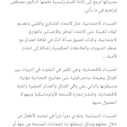
مسبباتها ترجع إلى ثلاثة أقسام رئيسية لخصها الدكتور مصطفى
إبراهيم في ما يأتي:
المسببات الاجتماعية: مثل الانتماء العشائري والقبلي وتقديم
الولاء للقبيلة على الانتماء للوطن والإحساس بالفوارق
الاجتماعية، وكذلك تعميق مسألة الثأر في ثقافة العشائر مع
ضعف التسويات والملاحقات الحكومية، إضافة إلى انتشار
الأمية….
المسببات الاقتصادية: وهي تكمن في التفاوت في الثروات بين
القبائل وهيمنة عناصر قبلية على مفاتيح اقتصادية مؤثرة،
وسيطرتها بالتالي على باقي القبائل والعشائر الصغيرة باللعبة
الاقتصادية، وانتشار تجارة الأسلحة الأوتوماتيكية وسهولة
الحصول عليها.
المسببات السياسية: وتؤدي دوراً بارزاً في تجنيد الأطفال من
خلال جعلهم وسائل تستغلها إما الجماعات المسلحة من جهة أو