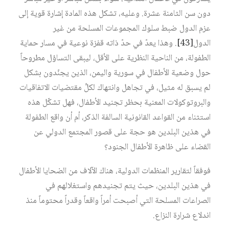
دون سن الثامنة عشرة. وعليه، تشكل هذه المادة إشارة قوية إلى
عزم الدول ضبط سلوك المجموعات المسلحة من غير
الدول
[43]
. وهذا يعدّ في حدّ ذاته قفزة نوعية في مسار حماية
الطفولة، من الناحية النظرية على الأقل، ليبقى التساؤل مطروحاً
حول وضعية الأطفال في سورية واليمن، الذين يجنّدون بشكل
لم يسبق له مثيل، في تجاهل وانتهاك لكلِّ مقتضيات الاتفاقيات
والبروتوكولات المعنية بحظر تجنيد الأطفال، فهل تشكّل هذه
استثناء من القواعد القانونية السالفة الذكر، أم أن واقع الطفولة
في هذين البلدين هو حجة على قصور المجتمع الدولي عن
القضاء على ظاهرة الأطفال الجنود؟
فوفقاً لتقارير المنظمات الدولية، هناك الآلاف من الضحايا الأطفال
في هذين البلدين، حيث يتم تجنيدهم واستغلالهم في
الصراعات المسلحة التي أصبحت أمراً واقعاً وقدراً محتوماً منذ
اندلاع شرارة النزاع.