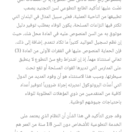
نصّت عليها لتأكيد الطابع التطوعي لسن التجنيد يصعب
تطبيقها من الناحية العملية، فعلى سبيل المثال في البلدان التي
تكثر فيها النزاعات المسلحة، يكون الوفاء بمطلب توفير دليل
موثوق به عن السن المنصوص عليه في المادة محل شك، حيث
إن نظم تسجيل المواليد كثيراً ما تكاد تنعدم. إضافة إلى ذلك،
فإن الحماية المنصوص عليها في الفقرات الأولى من المادة (3)
تعاني استثناءً مهماً، إذ إن اشتراط رفع سنّ التطوع لا ينطبق
على المدارس التي تديرها القوات المسلحة أو تقع تحت
سيطرتها، وسبب هذا الاستثناء هو أن وفود العديد من الدول
التي أعدّت البروتوكول اعتبرته إجراءً ضرورياً لتوفير أعداد
كافية من المتقدمين من ذوي المؤهلات المطلوبة للوفاء
باحتياجات جيوشهم الوطنية.
وقد جرى التأكيد في هذا الشأن أن النظام الذي يعتمد على
الخدمة التطوعية للأشخاص دون السن 18 سنة من العمر هم