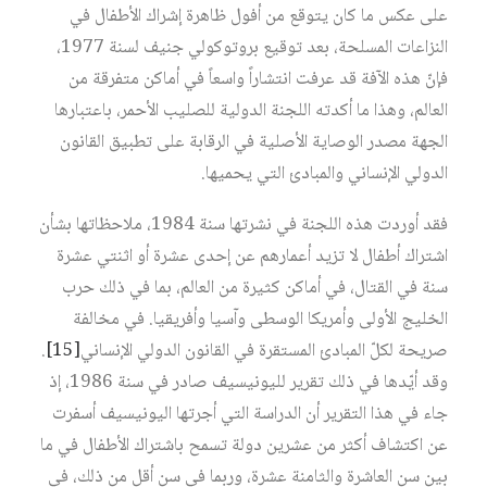
على عكس ما كان يتوقع من أفول ظاهرة إشراك الأطفال في
النزاعات المسلحة، بعد توقيع بروتوكولي جنيف لسنة 1977،
فإنّ هذه الآفة قد عرفت انتشاراً واسعاً في أماكن متفرقة من
العالم، وهذا ما أكدته اللجنة الدولية للصليب الأحمر، باعتبارها
الجهة مصدر الوصاية الأصلية في الرقابة على تطبيق القانون
الدولي الإنساني والمبادئ التي يحميها.
فقد أوردت هذه اللجنة في نشرتها سنة 1984، ملاحظاتها بشأن
اشتراك أطفال لا تزيد أعمارهم عن إحدى عشرة أو اثنتي عشرة
سنة في القتال، في أماكن كثيرة من العالم، بما في ذلك حرب
الخليج الأولى وأمريكا الوسطى وآسيا وأفريقيا. في مخالفة
صريحة لكلّ المبادئ المستقرة في القانون الدولي الإنساني
[15]
.
وقد أيّدها في ذلك تقرير لليونيسيف صادر في سنة 1986، إذ
جاء في هذا التقرير أن الدراسة التي أجرتها اليونيسيف أسفرت
عن اكتشاف أكثر من عشرين دولة تسمح باشتراك الأطفال في ما
بين سن العاشرة والثامنة عشرة، وربما في سن أقل من ذلك، في