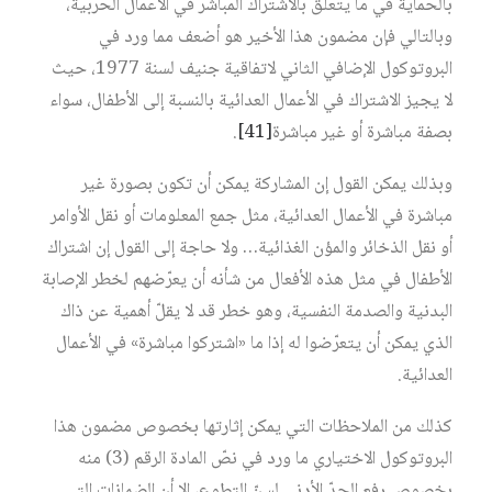
بالحماية في ما يتعلق بالاشتراك المباشر في الأعمال الحربية،
وبالتالي فإن مضمون هذا الأخير هو أضعف مما ورد في
البروتوكول الإضافي الثاني لاتفاقية جنيف لسنة 1977، حيث
لا يجيز الاشتراك في الأعمال العدائية بالنسبة إلى الأطفال، سواء
بصفة مباشرة أو غير مباشرة
[41]
.
وبذلك يمكن القول إن المشاركة يمكن أن تكون بصورة غير
مباشرة في الأعمال العدائية، مثل جمع المعلومات أو نقل الأوامر
أو نقل الذخائر والمؤن الغذائية… ولا حاجة إلى القول إن اشتراك
الأطفال في مثل هذه الأفعال من شأنه أن يعرّضهم لخطر الإصابة
البدنية والصدمة النفسية، وهو خطر قد لا يقلّ أهمية عن ذاك
الذي يمكن أن يتعرّضوا له إذا ما «اشتركوا مباشرة» في الأعمال
العدائية.
كذلك من الملاحظات التي يمكن إثارتها بخصوص مضمون هذا
البروتوكول الاختياري ما ورد في نصّ المادة الرقم (3) منه
بخصوص رفع الحدّ الأدنى لسنّ التطوع، إلا أن الضمانات التي