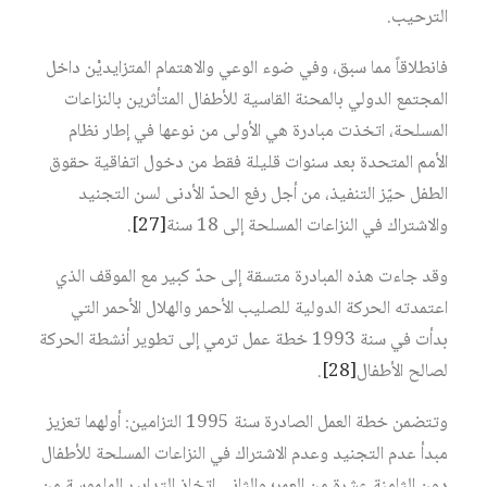
الترحيب.
فانطلاقاً مما سبق، وفي ضوء الوعي والاهتمام المتزايديْن داخل
المجتمع الدولي بالمحنة القاسية للأطفال المتأثرين بالنزاعات
المسلحة، اتخذت مبادرة هي الأولى من نوعها في إطار نظام
الأمم المتحدة بعد سنوات قليلة فقط من دخول اتفاقية حقوق
الطفل حيّز التنفيذ، من أجل رفع الحدّ الأدنى لسن التجنيد
والاشتراك في النزاعات المسلحة إلى 18 سنة
[27]
.
وقد جاءت هذه المبادرة متسقة إلى حدّ كبير مع الموقف الذي
اعتمدته الحركة الدولية للصليب الأحمر والهلال الأحمر التي
بدأت في سنة 1993 خطة عمل ترمي إلى تطوير أنشطة الحركة
لصالح الأطفال
[28]
.
وتتضمن خطة العمل الصادرة سنة 1995 التزامين: أولهما تعزيز
مبدأ عدم التجنيد وعدم الاشتراك في النزاعات المسلحة للأطفال
دون الثامنة عشرة من العمر؛ والثاني اتخاذ التدابير الملموسة من