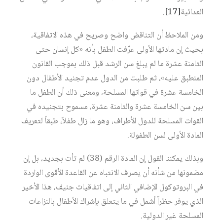
العدائية
[17]
.
ومن الملاحظ أن التناقض واضح وصريح في هذه الاتفاقية،
بحيث إن مادتها الأولى عرّفت الطفل بأنه «كل إنسان حتى
الثامنة عشرة ما لم يبلغ سن الرشد قبل ذلك بموجب القانون
المنطبق عليه»، ثم طلبت من الدول عدم تجنيد الأطفال دون
الخامسة عشرة في قواتها المسلحة، ومعنى ذلك أن الطفل ما
بين سن الخامسة عشرة والثامنة عشرة، مسموح بتجنيده في
القوات المسلحة للدول الأطراف، وهو ما زال طفلاً، طبقاً لتعريف
المادة الأولى لسن الطفولة.
وبذلك يمكننا القول إن المادة الرقم (38) لم تأت بجديد، بل إن
مضمونها من شأنه أن يصرف الانتباه عن القاعدة الأقوى الواردة
في البروتوكول الإضافي الثاني إلى اتفاقيات جنيف، هذا الأخير
الذي يوفر حظراً أشمل في ما يتعلق بإشراك الأطفال بالنزاعات
المسلحة غير الدولية.