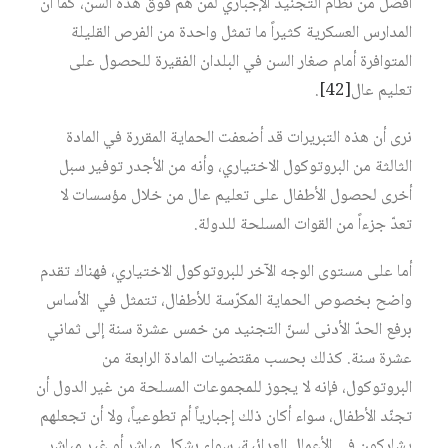
أفضل من نظام التجنيد الإجباري لمن هم فوق هذه السن، كما أن
المدارس العسكرية كثيراً ما تمثل واحدة من الفرص القليلة
المتوافرة أمام صغار السن في البلدان الفقيرة للحصول على
تعليم عال
[42]
.
نرى أن هذه التبريرات قد أضعفت الحماية المقررة في المادة
الثالثة من البروتوكول الاختياري، وأنه من الأجدر توفير سبل
أخرى لحصول الأطفال على تعليم عال من خلال مؤسسات لا
تعدّ جزءاً من القوات المسلحة للدولة.
أما على مستوى الوجه الآخر للبروتوكول الاختياري، فهناك تقدم
واضح بخصوص الحماية المكرّسة للأطفال، تتمثل في الأساس
برفع الحدّ الأدنى لسنّ التجنيد من خمس عشرة سنة إلى ثماني
عشرة سنة. كذلك بحسب مقتضيات المادة الرابعة من
البروتوكول، فإنه لا يجوز للمجموعات المسلحة من غير الدول أن
تجنّد الأطفال، سواء أكان ذلك إجبارياً أم تطوعياً، ولا أن تجعلهم
يشاركون في الأعمال العدائية، سواء بشكل مباشر أو غير مباشر