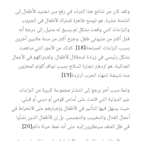
ولقد كان من نتائج هذا التردّد في رفع سن تجنيد الأطفال إلى
الثامنة عشرة، هو توسع ظاهرة اشتراك الأطفال في الحروب
والنزاعات التي وقعت بشكل لم يسبق له مثيل، إلى درجة أنه
قتل أكثر من مليوني طفل، وجرح أكثر من ستة ملايين آخرين
بسبب النزاعات المسلحة
[18]
. كذلك من الأمور التي ساهمت
بشكل رئيسي في زيادة استغلال الأطفال، واشتراكهم في الأعمال
العدائية، هو ازدهار تجارة السلاح بسبب توافر أكوام المخزون
منه نتيجة انتهاء الحرب الباردة
[19]
.
وثمة سبب آخر يرجع إلى انتشار مجموعة كبيرة من النزاعات
غير الدولية التي قامت على أساس قومي أو ديني أو قبلي،
حيث يسهل فيها التأثير في الأطفال وإجبارهم على الانخراط في
أعمال القتال والتخريب والتجسس، بل إن الأطفال الذين نشأوا
في ظل العنف سينظرون إليه على أنه نمط حياة دائم
[20]
.