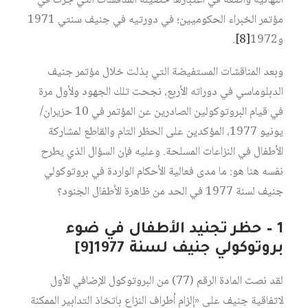
النهائية واضعة في اعتبارها حصيلة المناقشات التي جرت في
مؤتمر الخبراء الحكوميين؛ في دورتيه في جنيف سنتي 1971
و1972‏
[8]
.
وبعد المناقشات المستفيضة التي بذلت خلال مؤتمر جنيف
الدبلوماسي في دوراته الأربع، نجحت تلك الجهود ولأول مرة
في قيام البروتوكولين الصادرين عن المؤتمر في 10 حزيران/
يونيو 1977، المؤكدين على الحظر التام والقاطع لمشاركة
الأطفال في النزاعات المسلحة. وعليه فإن السؤال الذي يطرح
نفسه هنا هو: ما مدى فعالية الأحكام الواردة في بروتوكولي
جنيف لسنة 1977 في الحد من ظاهرة الأطفال الجنود؟
1 – حظر تجنيد الأطفال في ضوء
بروتوكولي جنيف لسنة 1977‏
[9]
لقد نصت المادة الرقم (77) من البروتوكول الإضافي الأول
لاتفاقية جنيف على «إلزام أطراف النزاع باتخاذ التدابير الممكنة