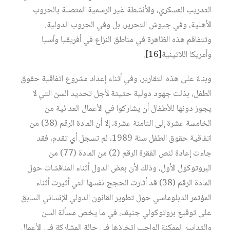
التدريب العسكري، والأنشطة غير الرسمية المتصلة بالحروب
الأهلية، وفي جيوش التحرير، بل وفي الحروب الدولية.
وتتفاقم هذه الظاهرة في مناطق النزاع في أفريقيا وآسيا
وأمريكا اللاتينية
[16]
.
وبناءً على هذه التقارير، وفي أثناء إعداد مشروع اتفاقية حقوق
الطفل، بذلت جهود دولية حثيثة لأجل تحديد السن التي لا
يجوز دونها للأطفال أن يشاركوا في الأعمال العدائية من
الخامسة عشرة إلى الثامنة عشرة، إلا أن المادة الرقم (38) من
اتفاقية حقوق الطفل سنة 1989، لم تسجل أي تقدم، فقد
جاءت إعادة لنص الفقرة الرقم (2) من المادة (77) من
البروتوكول الأول، وذلك لأن بعض الدول أثناء المناقشات حول
المادة الرقم (38) قد أثارت الحجج نفسها التي أثيرت أثناء
المؤتمر الدبلوماسي حول تطوير القانون الدولي الإنساني السابق
على توقيع بروتوكولي جنيف، في ما يخص مسألة السن
والتدابير الممكنة الواجب اتخاذها في حالة المشاركة في الأعمال