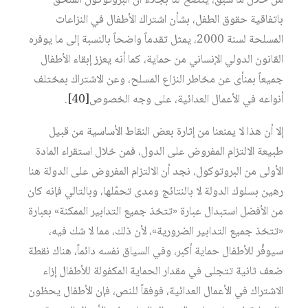
من خلال ما سبق، يتضح لنا بجلاء أن البروتوكول الملحق
باتفاقية حقوق الطفل، بشأن اشتراك الأطفال في النزاعات
المسلحة لسنة 2000، يمثل تقدماً واضحاً بالنسبة إلى ما يوفره
القانون الدولي الإنساني من حماية، كما أنه يعزز إبقاء الأطفال
جميعاً بمنأى عن مخاطر النزاع المسلح، وعن الاشتراك بمختلف
أنواعه في الأعمال العدائية، على وجه الخصوص
[40]
.
إلا أن هذا لا يمنعنا من إثارة بعض النقاط الأساسية من قبيل
طبيعة الالتزام المفروض على الدول، فمن خلال استقراء المادة
الأولى من البروتوكول، نجد أن الالتزام المفروض على الدولة هنا
رهين بسلوك الدولة لا بالنتائج ومدى تحمّلها، وبالتالي فإنه كان
من الأفضل استبدال عبارة «تتخذ جميع التدابير الممكنة» بعبارة
«تتخذ جميع التدابير الضرورية»، لأن ذلك، مما لا شك فيه،
سيوفِّر للأطفال حماية أكبر، وفي السياق نفسه دائماً، هناك نقطة
ضعف ثانية تتجلى في مقدار الحماية المكفولة للأطفال إزاء
الاشتراك في الأعمال العدائية، فوفقاً للنص، فإن الأطفال يحظون