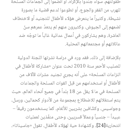
طفولتهم، سواء جندوا بالإكراه، أو انضموا إلى الجماعات المسلحة
للهرب من الفقر والجوع، أو تطوعوا لدعم قضية ما بصورة
نشيطة، وكثيراً ما يتعرض هؤلاء الأطفال للتجنيد أو الاختطاف
لضمهم إلى الجيوش، وكثيرون منهم لم يتعدّ عمرهم سنّ
العاشرة، وهم يشاركون في أعمال عدائية غالباً ما توجّه ضد
عائلاتهم أو مجتمعاتهم المحلية.
بالإضافة إلى ذلك، فقد ورد في دراسة نشرتها اللجنة الدولية
للصليب الأحمر سنة 2010 تحت عنوان «مشاركة الأطفال في
النزاعات المسلحة» على أنه يجري تجنيد عشرات الآلاف من
الأطفال أو استخدامهم من قبل القوات المسلحة والجماعات
المسلحة في ما لا يقل عن 18 بلداً في جميع أنحاء العالم، حيث
يتم استغلالهم للاضطلاع بمجموعة من الأدوار كحمالين، ورسل،
وجواسيس، وكشّافين بشريين للألغام، كما يستخدمون رقيقاً –
عبيداً – جنسياً وعمالاً قسريين، وحتى منفّذين لعمليات
انتحارية
[24]
، وكشهادة حية لهؤلاء الأطفال، تقول «جاسيناتا»،