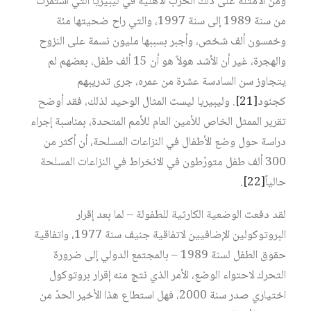
ومن الأمثلة على ذلك الحرب الأهلية في ليبيريا التي استمرت
من سنة 1989 إلى سنة 1997، والتي راح ضحيتها مئة
وخمسون ألف شخص، وأجبر بسببها مليون نسمة على النزوح
والهجرة، غير أن الأشد هولاً هو أن 15 ألف طفل، بعضهم لم
يتجاوز سن السادسة عشرة من عمره، جرى تدريبهم
كجنود
[21]
. وليبيريا ليست المثال الوحيد لذلك، فقد أوضح
تقرير الممثل الخاص للأمين العام للأمم المتحدة، بمناسبة إجراء
دراسة حول وضع الأطفال في النزاعات المسلحة، أن أكثر من
300 ألف طفل متورّطون في الانخراط في النزاعات المسلحة
حالياً
[22]
.
لقد دفعت الوضعية الكارثية للطفولة – لما بعد إقرار
البروتوكولين الإضافيين لاتفاقية جنيف سنة 1977، واتفاقية
حقوق الطفل لسنة 1989 – بالمجتمع الدولي إلى ضرورة
التحرك لاحتواء الوضع، الأمر الذي نتج منه إقرار بروتوكول
اختياري صدر سنة 2000، فهل استطاع هذا الأخير الحدّ من