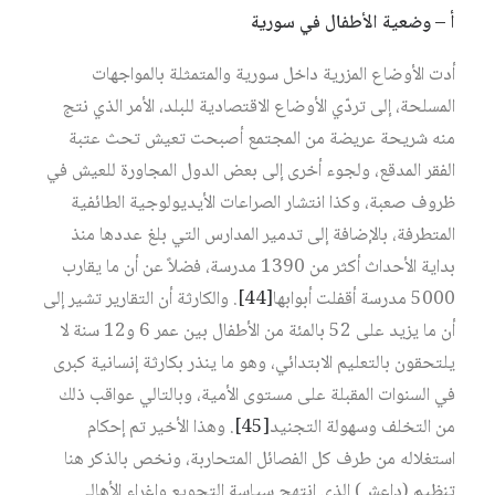
أ – وضعية الأطفال في سورية
أدت الأوضاع المزرية داخل سورية والمتمثلة بالمواجهات
المسلحة، إلى تردّي الأوضاع الاقتصادية للبلد، الأمر الذي نتج
منه شريحة عريضة من المجتمع أصبحت تعيش تحث عتبة
الفقر المدقع، ولجوء أخرى إلى بعض الدول المجاورة للعيش في
ظروف صعبة، وكذا انتشار الصراعات الأيديولوجية الطائفية
المتطرفة، بالإضافة إلى تدمير المدارس التي بلغ عددها منذ
بداية الأحداث أكثر من 1390 مدرسة، فضلاً عن أن ما يقارب
5000 مدرسة أقفلت أبوابها
[44]
. والكارثة أن التقارير تشير إلى
أن ما يزيد على 52 بالمئة من الأطفال بين عمر 6 و12 سنة لا
يلتحقون بالتعليم الابتدائي، وهو ما ينذر بكارثة إنسانية كبرى
في السنوات المقبلة على مستوى الأمية، وبالتالي عواقب ذلك
من التخلف وسهولة التجنيد
[45]
. وهذا الأخير تم إحكام
استغلاله من طرف كل الفصائل المتحاربة، ونخص بالذكر هنا
تنظيم (داعش) الذي انتهج سياسة التجويع وإغراء الأهالي