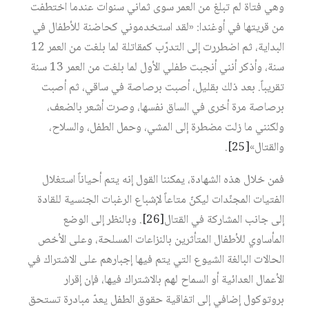
وهي فتاة لم تبلغ من العمر سوى ثماني سنوات عندما اختطفت
من قريتها في أوغندا: «لقد استخدموني كحاضنة للأطفال في
البداية، ثم اضطررت إلى التدرّب كمقاتلة لما بلغت من العمر 12
سنة، وأذكر أنني أنجبت طفلي الأول لما بلغت من العمر 13 سنة
تقريباً. بعد ذلك بقليل، أصبت برصاصة في ساقي، ثم أصبت
برصاصة مرة أخرى في الساق نفسها، وصرت أشعر بالضعف،
ولكنني ما زلت مضطرة إلى المشي، وحمل الطفل، والسلاح،
والقتال»
[25]
.
فمن خلال هذه الشهادة، يمكننا القول إنه يتم أحياناً استغلال
الفتيات المجنّدات ليكنّ متاعاً لإشباع الرغبات الجنسية للقادة
إلى جانب المشاركة في القتال
[26]
. وبالنظر إلى الوضع
المأساوي للأطفال المتأثرين بالنزاعات المسلحة، وعلى الأخص
الحالات البالغة الشيوع التي يتم فيها إجبارهم على الاشتراك في
الأعمال العدائية أو السماح لهم بالاشتراك فيها، فإن إقرار
بروتوكول إضافي إلى اتفاقية حقوق الطفل يعدّ مبادرة تستحق