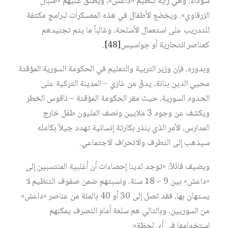
سوداء، وهي راية تنظيم «داعش»، ويطلق عليهم «أشبال
الزرقاوي». ويخضع الأطفال في هذه المعسكرات لبرامج مكثفة
للتدريب على استعمال الأسلحة، وغالباً ما يتم تجنيدهم
كعناصر انتحارية أو جواسيس
[48]
.
وبدوره، فإن وزير التربية والتعليم في الحكومة السورية المؤقتة
محيي الدين بنانة، يدقّ من غازي – المدينة التركية على
الحدود السورية، حيث مقر الحكومة المؤقتة – ناقوس الخطر
ويكشف عن وجود 3 ملايين ونصف المليون طفل خارج
المدارس، الأمر الذي ينذر بكارثة إنسانية تهدد جيلاً بكامله
سيذهب إلى التطرف والانحراف الاجتماعي.
ويضيف قائلاً: «توجد لدينا إحصاءات أن أغلبية المنتسبين إلى
«داعش» بين 9 – 18 سنة، ونسبتهم ضمن صفوف التنظيم لا
يستهان بها، فقد تصل إلى 30 أو 40 بالمئة من عناصر «داعش»
من السوريين، وبالتالي هم سلعة أمام التصرف يمكنهم
استخدامها في أي لحظة».