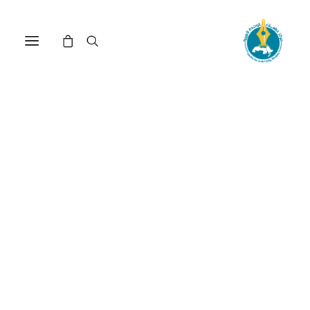
مركز دراسات الوحدة العربية
شعر
ترتيب حسب: الأعلى سعراً للأدنى
تم
عرض ⁦5⁩ من كل النتائج
الفرز
حسب
السعر:
الأعلى
إلى