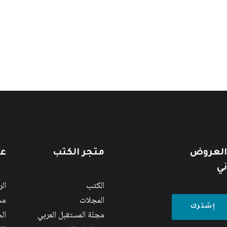
 العروض
متجر الكتب
عن
ني
الكتب
ال
المجلات
مج
مجلة المستقبل العربي
الج