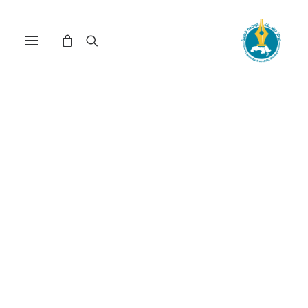
مركز دراسات الوحدة العربية
الأزمة الجزائرية
ترتيب حسب: الأدنى سعراً للأعلى
تم
عرض ⁦2⁩ من كل النتائج
الفرز
حسب
السعر:
الأدنى
إلى