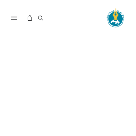
مركز دراسات الوحدة العربية
اقتصاد
ترتيب حسب: الأعلى سعراً للأدنى
تم
عرض 31–45 من أصل 131 نتيجة
الفرز
حسب
السعر:
الأعلى
إلى