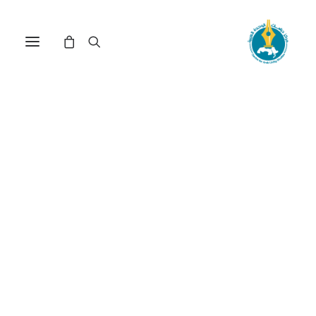
مركز دراسات الوحدة العربية
اقتصاد
ترتيب حسب: الأعلى سعراً للأدنى
تم
عرض 121–131 من أصل 131 نتيجة
الفرز
حسب
السعر:
الأعلى
إلى