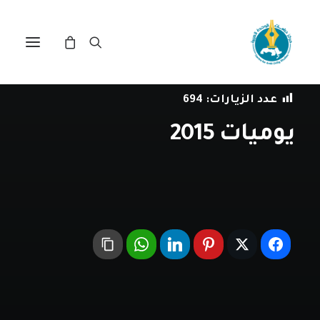
في
المجتمع المدني
•
31 ديسمبر، 2015
عدد الزيارات:
694
يوميات 2015