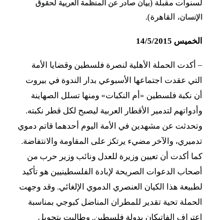
لسنوات مقبلة (
بيان صادر عن المنظمة العربية لحقوق
، القاهرة).
الإنسان
الخميس 14/5/2015
–
أكدت الحملة الأهلية لنصرة فلسطين وقضايا الأمة
التي عقدت اجتماعها الأسبوعي بدار الندوة في بيروت
أن نكبة فلسطين «أم النكبات» ومنها تسلل الصهاينة
وأدواتهم لتدمير الأقطار العربية ليصبح لكل قطر نكبته.
وتحدثت عن مشهدين في الأمة اليوم أحدهما قاتم دموي
تدميري، والآخر مضيء يرتكز على المقاومة والانتفاضة.
كما أكدت أن تعيين وزيرة للعدل ونائب وزير حرب من
أصحاب الدعوات الصريحة لإبادة الفلسطينيين هو تأكيد
لطبيعة هذا الكيان العنصري الدموي الإلغائي. وقد وجهت
الحملة تحية تقدير للمطران المناضل كبوجي بمناسبة
اعتراف الفاتيكان بدولة فلسطين. وطالبت بتحويل