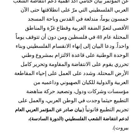
عن المؤتمر بيان ختامي أكد أهمية دعم انتفاضة الشعب
العربي الفلسطيني التي مرّ على انطلاقتها حتى الآن
خمسون يوماً، مندلعة في القدس وباحة المسجد
الأقصى لتعمّ الضفة الغربية وقطاع غزّة والمناطق
المحتلة عام 48 في فلسطين ومن دون أن تتوقف يوماً
واحداً. ودعا البيان إلى إنهاء الانقسام الفلسطيني وبناء
الوحدة الوطنية على قاعدة الالتزام بمشروع وطني
تحرري يقوم على الانتفاضة والمقاومة وتحرير كامل
الأرض المحتلة. وشدد على العمل على إحياء المقاطعة
العربية والدولية للكيان الصهيوني وداعميه من
مؤسسات وشركات ودول، وتصعيد حركة مناهضة
التطبيع حيثما وجدت في الوطن العربي، والعمل على
تجريم التطبيع قانونياً (
بيان صادر عن المؤتمر العربي العام
لدعم انتفاضة الشعب الفلسطيني (الدورة السادسة)،
بيروت).