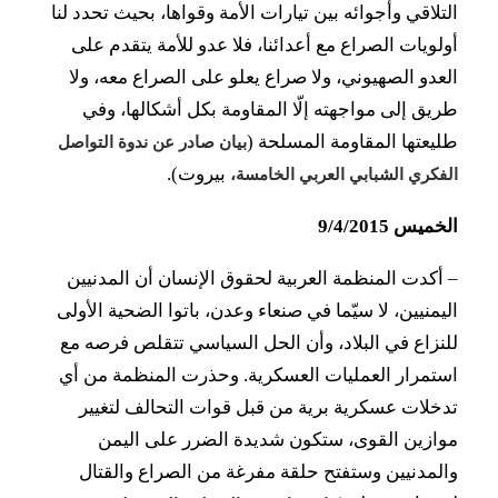
التلاقي وأجوائه بين تيارات الأمة وقواها، بحيث تحدد لنا
أولويات الصراع مع أعدائنا، فلا عدو للأمة يتقدم على
العدو الصهيوني، ولا صراع يعلو على الصراع معه، ولا
طريق إلى مواجهته إلّا المقاومة بكل أشكالها، وفي
طليعتها المقاومة المسلحة (
بيان صادر عن
ندوة التواصل
بيروت).
الفكري الشبابي العربي الخامسة،
الخميس 9/4/2015
–
أكدت المنظمة العربية لحقوق الإنسان أن المدنيين
اليمنيين، لا سيّما في صنعاء وعدن، باتوا الضحية الأولى
للنزاع في البلاد، وأن الحل السياسي تتقلص فرصه مع
استمرار العمليات العسكرية. وحذرت المنظمة من أي
تدخلات عسكرية برية من قبل قوات التحالف لتغيير
موازين القوى، ستكون شديدة الضرر على اليمن
والمدنيين وستفتح حلقة مفرغة من الصراع والقتال