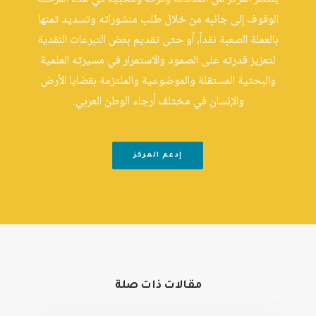
الوقوف إلى جانبه من خلال طلب منشوراته وتسديد ثمنها
بالعملة الصعبة نقداً، أو حتى تقديم بعض التبرعات النقدية
لتعزيز قدرته على الصمود والاستمرار في مسيرته العلمية
والبحثية المستقلة والموضوعية والملتزمة بقضايا الأرض
والإنسان في مختلف أرجاء الوطن العربي.
إدعم المركز
مقالات ذات صلة