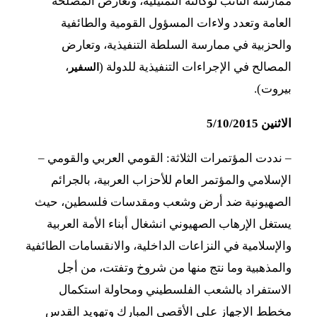
ممارسة النائب لوكالته التمثيلية، وتعارض المصلحة
العامة وتعدد ولاءات المسؤول القومية والطائفية
والحزبية في ممارسة السلطة التنفيذية، وتعارض
المصالح في الإجراءات التنفيذية للدولة (
،
السفير
بيروت).
الاثنين 5/10/2015
– نددت المؤتمرات الثلاثة: القومي العربي والقومي –
الإسلامي والمؤتمر العام للأحزاب العربية، بالجرائم
الصهيونية ضد أرض وشعب ومقدسات فلسطين، حيث
يستغل الإرهاب الصهيوني انشغال أبناء الأمة العربية
والإسلامية في النزاعات الداخلية، والانقسامات الطائفية
والمذهبية وما نتج منها من شروخ وتفتت، من أجل
الاستفراد بالشعب الفلسطيني ومحاولة استكمال
مخطط الإجهاز على الأقصى المبارك وتهويد القدس