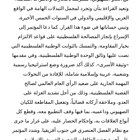
وتعيد القراءة بتأن وتجرد لمجمل التبدلات الهامة في الواقع
العربي والإقليمي والدولي في السنوات الخمس الأخيرة،
وتبني حساباتها في ضوء هذا القرار. كما دعا المؤتمر إلى
الإسراع بإنجاز المصالحة الفلسطينية على قواعد الالتزام
بخيار المقاومة، والتمسك بالثوابت الوطنية الفلسطينية التي
نصت عليها وثائق الوحدة الوطنية الفلسطينية، وفي مقدمها
«وثيقة الأسرى». كذلك أكد ضرورة وضع استراتيجيا رسمية
وشعبية، عربية وإسلامية شاملة، للإفادة من التحولات
المهمة الجارية على صعيد الرأي العام العالمي لصالح
القضية الفلسطينية، وذلك من أجل تشديد العزلة على
العدو، وملاحقة أركانه قضائياً، وتفعيل المقاطعة للكيان
الصهيوني وداعميه، بما فيها وقف التطبيع معه، وقطع كل
أنواع العلاقات به، وإحكام الحصار عليه، على غرار ما جرى
مع نظام الفصل العنصري في جنوب أفريقيا. وشدد المؤتمر
على أهمية حشد الطاقات الشعبية العربية والإسلامية