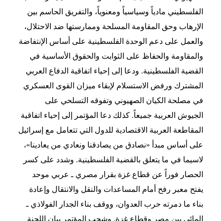
الفلسطيني مادياً وسياسياً ومعنوياً، والتفريق الحاسم بين
الإرهاب وحق المقاومة المسلحة وممارستها ضد الاحتلال،
والعمل على دعم الوحدة الفلسطينية على أساس الإنتفاضة
والمقاومة والحفاظ على الثوابت والحقوق الأساسية في
القضية الفلسطينية. ودعا إلى إحياء اتفاقية الدفاع العربي
المشترك ورفض الاستسلام لإبقاء ميزان القوى العسكري
في مصلحة الكيان الصهيوني وتفوقه التسلحي على
الجيوش العربية جميعاً. كذلك دعا المؤتمر إلى إحياء اتفاقية
المقاطعة العربية الاقتصادية للدول التي تتعامل مع إسرائيل
على أساس مبدأ «نصادق من يصادقنا ونعادي من يعادينا»،
لاسيما في ما يتعلق بالقضية الفلسطينية. وشدد على كسر
الحصار فوراً عن قطاع غزة بقرار مصري ـ عربي موحد
يفتح معبر رفح أمام المساعدات والنقل والانتقال وإعادة
بناء ما دمرته حرب العدوان، ووقف بناء الجدار الفولاذي ـ
المائي بين مصر وقطاع غزة. وشجب المؤتمر بيان اللجنة