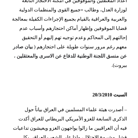
أعداد المعتقلين والموقوفين في أمكنة الاحتجاز التابعة
لوزارة العدل، وطالب «جميع القوى والمنظمات الدولية
والعربية والعراقية بالقيام بجميع الإجراءات الكفيلة بمعالجة
قضايا الموقوفين وإظهار أماكن احتجازهم وأسباب عدم
إحالتهم إلى المحاكم وعدم توجيه تهم إليهم أو التحقيق
معهم رغم مرور سنوات طويلة على احتجازهم (
بيان صادر
عن منسق اللجنة الوطنية للدفاع عن الاسرى والمعتقلين
،
بيروت).
السبت 20/3/2010
– أصدرت هيئة علماء المسلمين في العراق بياناً حول
الذكرى السابعة للغزو الأمريكي البريطاني للعراق أكدت
فيه أن العراقيين ما زالوا يواجهون الغزو ويعيشون تداعيات
فشل مشروع الاحتلال، ولذا على الشعب العراقي بكل