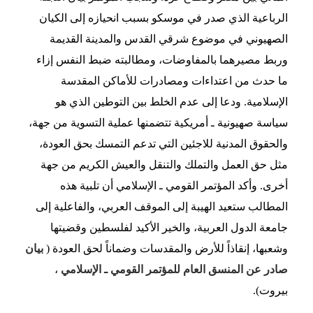
الرباعية الذي صدر في موسكو بسبب انحيازه إلى الكيان
الصهيوني في موضوع شرقي القدس والمدينة القديمة
وربط مصيرهما بالمفاوضات، ومطالبته ضبط النفس إزاء
ما حدث من اعتداءات ومصادرات للأماكن المقدسة
الإسلامية. ودعا إلى عدم الخلط بين التوطين الذي هو
سياسة صهيونية ـ أمريكية تتضمنها عملية التسوية من جهة،
والحقوق المدنية للاجئين التي تدعم التمسك بحق العودة،
مثل حق العمل والتملك والتنقل والعيش الكريم من جهة
أخرى. وأكد المؤتمر القومي ـ الإسلامي أن تلبية هذه
المطالب ستعيد الهيبة إلى الموقف العربي، والفاعلية إلى
جامعة الدول العربية، والخير الأكيد لفلسطين وقضيتها
وشعبها، إنقاذاً للأرض والمقدسات وضماناً لحق العودة (
بيان
صادر عن المنسق العام للمؤتمر القومي ـ الإسلامي
،
بيروت).