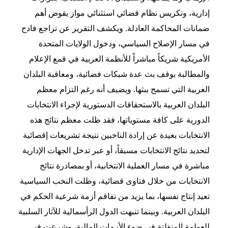
إدارية، وتكريس نظام قضائي استثنائي مواز يقوض أهم
ضمانات المحاكمة العادلة. ويكشف التقرير عن تراجع فادح
في مسار الإصلاح السياسي، ودخول الولايات المتحدة
الأمريكية شريكاً مباشراً للأنظمة العربية في قمع الإعلام
والمطالبة بوقف بث عدة شبكات فضائية، ومعاقبة البلدان
العربية التي تسمح ببثها. ويضيف أنه رغم التزام معظم
البلدان العربية بالاستحقاقات الدستورية لإجراء الانتخابات
الدورية على كافة مستوياتها، فقد ظلت معظم نتائج هذه
الانتخابات بعيدة عن إرادة الناخبين نتيجة تشريعات إقصائية
لتحديد نتائج الانتخابات مسبقاً، أو عبر تدخل الجهات الإدارية
مباشرة في مسار العملية الانتخابية، أو بمصادرة نتائج
الانتخابات من خلال فتاوى قضائية، وظلت النخب السياسية
تعيد إنتاج نفسها، بما يزيد من تفاقم أزمة شرعية الحكم في
البلدان العربية. وبينما تنبهت الدول الرأسمالية للآثار السلبية
للعولمة المنفلتة في ضوء الأزمات المالية، وشرعت في