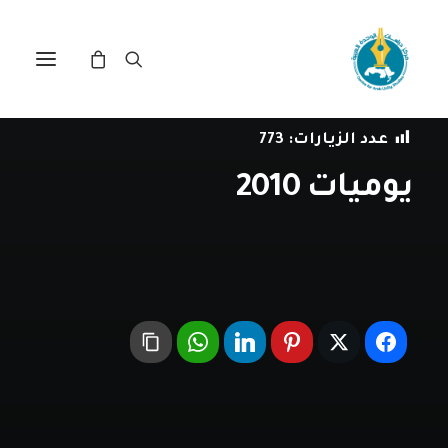
في
المجتمع المدني
•
31 ديسمبر، 2010
عدد الزيارات:
773
يوميات 2010