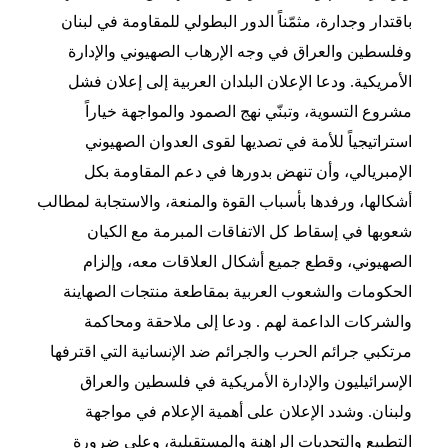
باقتدار وجدارة، مثمّناً الدور البطولي للمقاومة في لبنان
وفلسطين والعراق في وجه الإرهاب الصهيوني والإدارة
الأمريكية. ودعا الإعلان البلدان العربية إلى إعلان فشل
مشروع التسوية، وتبنّي نهج الصمود والمواجهة خياراً
استراتيجياً للأمة في تصديها لقوى العدوان الصهيوني
الإمبريالي، وأن تنهض بدورها في دعم المقاومة بكل
أشكالها، ورفدها بأسباب القوة والمنعة، والاستجابة لمطالب
شعوبها في إسقاط كل الاتفاقات المبرمة مع الكيان
الصهيوني، وقطع جميع أشكال العلاقات معه، وإلزام
الحكومات والشعوب العربية بمقاطعة منتجات الصهاينة
والشركات الداعمة لهم . ودعا إلى ملاحقة ومحاكمة
مرتكبي جرائم الحرب والجرائم ضد الإنسانية التي اقترفها
الإسرائيليون والإدارة الأمريكية في فلسطين والعراق
ولبنان. وشدد الإعلان على أهمية الإعلام في مواجهة
التطبيع والتحديات الراهنة والمستقبلية، وعلى ضرورة