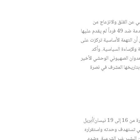
مي عن القلق والانزعاج من
الحملة الإعلامية في مصر على حزب الله وأمينه العام السيد حسن نصر الله بناء على ادعاء استند إلى تهم مقدمة ضد 49 فرداً لم يقدم عليها
ن التهمة الأساسية تركزت على
والإساءة السياسية. وأكد
عدوان الصهيوني الوحشي الأخير
وبتاريخها المشرف في نصرة
-أكد البيان الختامي الصادر عن المؤتمر القومي العربي، الذي انعقد في دورته العشرين في الخرطوم خلال الفترة من 16 إلى 19 نيسان/أبريل
التي تستهدف وحدته واستقراره
 البشير غير الشرعية. وشدد