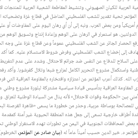
مية العربية للكيان الصهيوني، وتنشيط المقاطعة الشعبية العربية للمنتجات ا
 المؤتمر تحية تقدير للشعب الفلسطيني المناضل في قطاع غزة وتضحياته الغ
وم أمريكياً ومن بعض العرب. ونبه إلى أن أي رهان اليوم على المفاوضات أو ع
لدولتين، هو استمرار في الرهان على الوهم وإعادة إنتاج وتسويق الوهم من
ورفع الحصار الجائر عن الشعب الفلسطيني عموماً وعن قطاع غزة على وجه ا
لهادف إلى إخضاع الشعب الفلسطيني وفرض شروط الاستسلام عليه. كما أكد
ى السلاح للدفاع عن النفس ضد جرائم الاحتلال. وشدد على عدم التفريط في
ية واستكمال مشروع التحرير الكامل لمزارع شبعا وتلال كفرشوبا. وأكد رفض
 الله. كذلك أعرب المؤتمر عن اعتزازه وافتخاره بالمقاومة العراقية التي 
 المقاومة العراقية بتأسيس قيادة سياسية مشتركة لبلورة مشروع وطني عر
لأمني بين «الحكومة وقوات الاحتلال» لأنه ينال من السيادة الوطنية للعراق. و
للمصالحة بوساطة عربية، وحذر من خطورة ما يسمى «ظاهرة القرصنة البح
ندة أطراف خارجية تسعى إلى جعل هذه المنطقة الحيوية غير آمنة كمقدم
ه بعض المحافظات الجنوبية في اليمن من تطورات تهدد الاستقرار الوطني ت
مؤتمر د. خير الدين حسيب أميناً عاماً له (
بيان صادر عن المؤتمر،
الخرطوم)