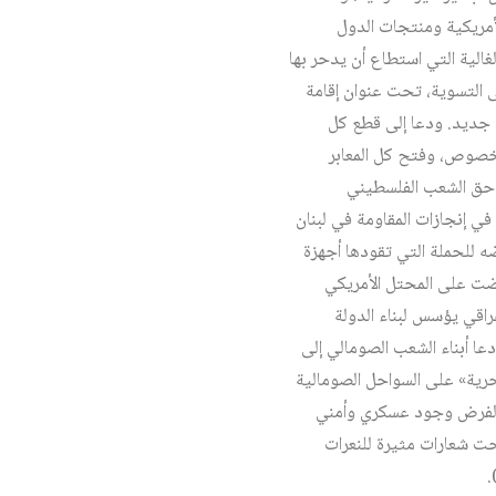
لأمريكية ومنتجات الدول
الية التي استطاع أن يدحر بها
لى التسوية، تحت عنوان إقامة
 جديد. ودعا إلى قطع كل
لخصوص، وفتح كل المعابر
 حق الشعب الفلسطيني
 إنجازات المقاومة في لبنان
ه للحملة التي تقودها أجهزة
فرضت على المحتل الأمريكي
اقي يؤسس لبناء الدولة
دعا أبناء الشعب الصومالي إلى
رية» على السواحل الصومالية
ة لفرض وجود عسكري وأمني
حت شعارات مثيرة للنعرات
.