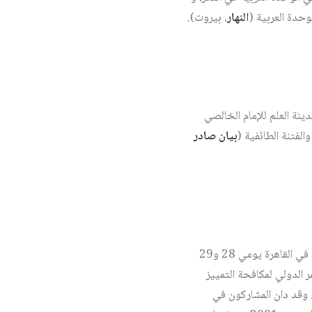
وحدة العربية (
النهار
، بيروت).
ينة العلم للإمام الخالصي
الفتنة الطائفية (
بيان صادر
– أكدت المنظمة العربية لحقوق الإنسان والمجلس القومي لحقوق الإنسان في مصر في اجتماع تحضيري عقد في القاهرة يومي 28 و29
 الدولي لمكافحة التمييز
) في الفترة من 20 إلى 24 نيسان/أبريل المقبل. وقد دان المشاركون في