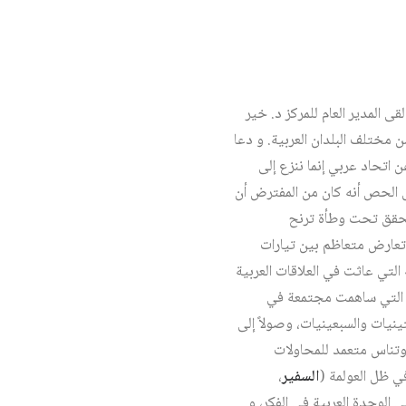
ى المدير العام للمركز د. خير
يس سليم الحص، بحضور ومشاركة نحو 100 باحث مختص من مختلف البلدان العربية. و دعا
اتحاد عربي إنما ننزع إلى
ورأى الحص أنه كان من المفترض أن
يتحقق تحت وطأة ترنح
وتعارض متعاظم بين تيارات
التي عاثت في العلاقات العربية
ية التي ساهمت مجتمعة في
الستينيات والسبعينيات، وصولاً إلى
 وتناس متعمد للمحاولات
في ظل العولمة (
السفير
،
 الوحدة العربية في الفكر، و