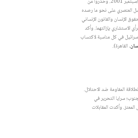
الاجتماع مظاهر التمييز الموجه ضد العرب والمسلمين في بلدان المهجر، في سياق تداعيات أحداث 11 أيلول/سبتمبر 2001. وحذروا من
فصل العنصري على نحو ما رصده
وق الإنسان والقانون الإنساني
ي الاستشاري بإزالتهما. وأكد
 إسرائيل في كل مناسبة لاكتساب
سان
، القاهرة).
طلاقة المقاومة ضد الاحتلال.
جنوب؛ سرايا التحرير في
لمعتز. وأكدت المقابلات