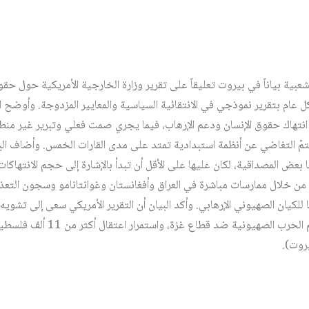
عبية بياناً في بيروت تعليقاً على تقرير وزارة الخارجية الأمريكية حول حقوق
كل عام بتقرير نموذجي في الانتقائية السياسية والمعايير المزدوجة. وأوضح
 انتهاك حقوق الإنسان ودعم الإرهاب، فيما يجري صمت فعلي وتبرير غير منط
يتمّ التغاضي عن أنظمة استبدادية تمتد على مدى القارات الخمس. وأضاف البي
 بعض المصداقية، لكان عليها على الأقل أن تبدأ بالإشارة إلى حجم الانتهاكات
 خلال ممارسات مباشرة في العراق وأفغانستان وغوانتانامو وسجون التعذيب
لكيان الصهيوني الإرهابي. وأكد البيان أن التقرير الأمريكي سعى إلى تشويه
وفلسطين، فيما تعامى عن جرائم الحرب ا
يروت).