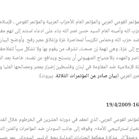
مر القومي العربي والمؤتمر العام للأحزاب العربية والمؤتمر القومي ـ الإسلا
حزب الله وحماس تكريساً لمحاصرة غزة وإغلاق معبر رفح. وأوضح البيان أ
ح إلى غزة، وهي تهمة إن صحت، تشرف من يقوم بها ولا تشكل سبباً للملاحقة 
اصر والمهدد بالاجتياح الصهيوني أن يتسلح ويدافع عن نفسه، خاصة بعد ال
ملة الإعلامية ضد المقاومة في لبنان وفلسطين إضرار بمصر ومصالحها العليا 
ر العربي (
بيان صادر عن المؤتمرات الثلاثة
، بيروت).
ة كخيار استراتيجي للأمة»، وقوفه إلى جانب السودان ضد المؤامرات والفتن 
 وصولاً إلى مذكرة محكمة الجنايات الدولية بحق الرئيس السوداني عمر حسن