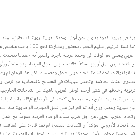
ة في بيروت ندوة بعنوان «من أجل الوحدة العربية: رؤية للمستقبل». وقد الق
الدين حسيب، كلمة افتتاحية تلاها كلمة للرئ
عربي يفضي مع الوقت إلى وحدة عربية ناجزة. واعتبر أنه «عندما نتحدث عن 
كان الاتحاد بين دول أوروبا ممكناً، فالاتحاد بين الدول العربية يبدو ملحاً. 
إنشائها نواة صالحة لإقامة اتحاد عربي فاعل ومتماسك، لكن هذا الرهان لم 
ستوى الفئات الحاكمة، وتجذر التباينات في المصالح الاقتصادية مع الزمن، 
التربوية وخلافها في شتى أرجاء الوطن العربي، ناهيك عن التدخلات الخارجية 
وب العربية. بدوره تطرق د. حسيب في كلمته إلى الأوضاع الإقليمية والدول
 1961 والانفصال بين سورية ومصر، ورأى أنه تم التركيز على فشل التجارب الوحدوية منذ 
تحاد المغرب العربي، من أجل ضرب مسألة الوحدة العربية عموماً، مع إهمال
م الاتحاد الأوروبي، مؤكداً أن الكيانات الصغيرة لم تعد قادرة على المنافسة 
قش خمسة محاور: الأول الوحدة العربية في سياق المتغيرات العصرية، و الثاني