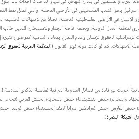
ها إسرائيل بحق الشعب الفلسطيني في الأراضي المحتلة، والتي تمثل نمط ال
 الإنسان في الأراضي الفلسطينية المحتلة، فضلاً عن الانتهاكات الجسيمة لحق
اري لمنظمة العدل الدولية، وبصفة خاصة الجدار والاستيطان، اللذين طالب الرأ
ات الإسرائيلية لحقوق الإنسان وعدم التذرع بمعاداة السامية كموضوع تثيره
ة الانتهاكات، كما لو كانت دولة فوق القانون (
المنظمة العربية لحقوق الإن
نية أجريت مع قادة من فصائل المقاومة العراقية لمناسبة الذكرى السادسة لان
 للجهاد والتحرير؛ جيش النقشبندية؛ جيش الصحابة؛ الجيش العربي لتحرير ال
لى؛ جيش الفارس؛ جيش المرابطين؛ سرايا الطف الحسينية؛ جيش الوليد؛ جيش ا
ل (
شبكة البصرة
).