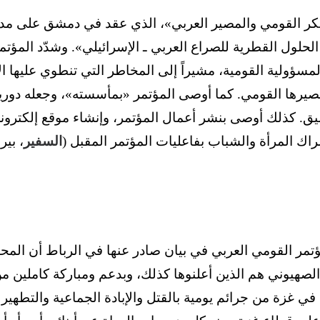
فكر القومي والمصير العربي»، الذي عقد في دمشق على مد
لحلول القطرية للصراع العربي ـ الإسرائيلي». وشدّد المؤت
ؤولية القومية، مشيراً إلى المخاطر التي تنطوي عليها الا
مصيرها القومي. كما أوصى المؤتمر «بمأسسته»، وجعله دورياً
سيق. كذلك أوصى بنشر أعمال المؤتمر، وإنشاء موقع إلكتروني 
راك المرأة والشباب بفاعليات المؤتمر المقبل (
السفير
، بير
مؤتمر القومي العربي في بيان صادر عنها في الرباط أن الم
لصهيوني هم الذين أعلنوها كذلك، وبدعم ومباركة كاملين من ا
في غزة من جرائم يومية بالقتل والإبادة الجماعية والتطهير