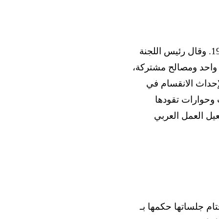
– احتفلت اللجنة المصرية للتضامن باليوبيل الذهبي للوحدة المصرية السورية عام 1958. وقال رئيس اللجنة
 واحد ومصالح مشتركة،
إحداث الانقسام في
وحوارات تقودها
عيل العمل العربي
م جلساتها حكمها بـ