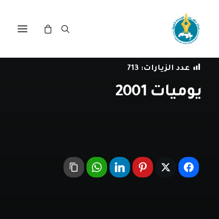
في
المجتمع المدني
•
31 ديسمبر، 2001
عدد الزيارات:
713
يوميات 2001