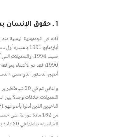
1 ـ حقوق الإنسان بدستور الجمهورية اليمنية (الدستور الثالث)
أيار/مايو 1991 باعتباره أول دستور للجمهورية اليمنية ويتكون من 131 مادة
صيف 1994. والتعديلا
أصبح الدستور الذي سمي «الدستور الث
من 162 مادة موزعة على 
الأساسية» تناولها في 20 مادة بدءاً من المادة 41 حتى المادة 61 أكد فيها العديد من مبادئ حقوق الإنسان، منها المبادئ الآتية