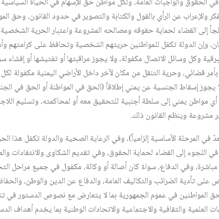
ي الحقوق والواجبات العامة، ولكل مواطن حق الإسهام في الحياة السياسية و
فكر والإعراب عن الرأي بالقول والكتابة والتصوير في حدود القانون، وحق المو
يلجأ إلى القضاء لحماية حقوقه ومصالحه المشروعة واعتبار الحرية الشخصية حق
ن، وإن الدولة تكفل للمواطنين حريتهم الشخصية وتحافظ على كرامتهم وأم
برقية وكل وسائل الاتصال مكفولة، ولا يجوز مراقبتها أو تفتيشها أو إفشاء سري
 وبأمر قضائي، وحرية التنقل من مكان لآخر داخل الأراضي اليمنية مكفولة لك
لا يجوز إسقاط الجنسية عن يمني إطلاقاً (الحق في المواطنة أو الحق في الج
ليم أي مواطن يمني إلى سلطة أجنبية للتحقيق معه أو لمحاكمته، وتسليم اللاج
ر مشروعة وينظم القانون ذلك.
في المرحلة الأساسية إلزامياً)، وفي الرعاية الصحية والدولة تكفل هذا الحق
ي اللجوء إلى القضاء لحماية الحقوق، وفي تقديم الشكاوى والانتقادات والم
باشرة، وفي الدفاع، سواءٌ كان أصالة أو وكالة، مكفول في جميع مراحل الت
ونص على تأدية الضرائب والتكاليف العامة، والدفاع عن الدين والوطن، والحف
 المواطنين في عموم الجمهورية بما لا يتعارض مع نصوص الدستور في تنظي
مات العلمية والثقافية والاجتماعية والاتحادات الوطنية بما يخدم أهداف الد