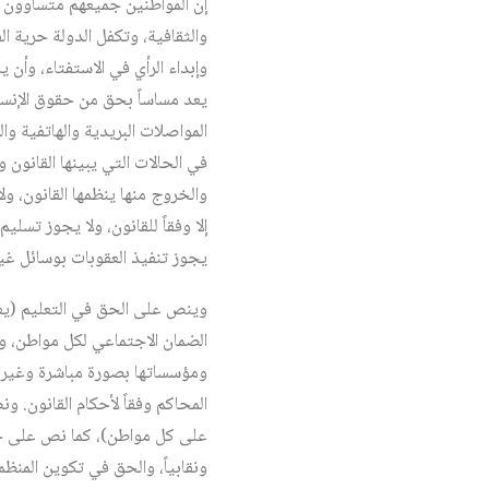
إن المواطنين جميعهم متساوون ف
والثقافية، وتكفل الدولة حرية ال
وإبداء الرأي في الاستفتاء، وأن 
يعد مساساً بحق من حقوق الإنسا
المواصلات البريدية والهاتفية وال
في الحالات التي يبينها القانون
والخروج منها ينظمها القانون، و
إلا وفقاً للقانون، ولا يجوز تس
يجوز تنفيذ العقوبات بوسائل غي
وينص على الحق في التعليم (يعدّ 
الضمان الاجتماعي لكل مواطن، وف
ومؤسساتها بصورة مباشرة وغير م
المحاكم وفقاً لأحكام القانون. 
على كل مواطن)، كما نص على حق
ونقابياً، والحق في تكوين المنظ