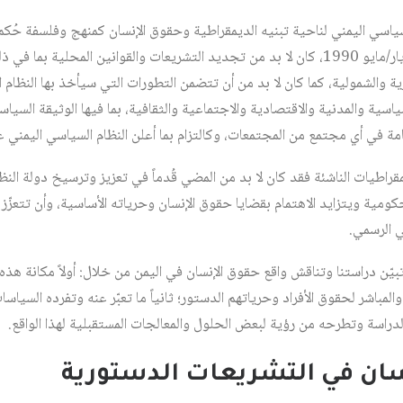
ياسي اليمني لناحية تبنيه الديمقراطية وحقوق الإنسان كمنهج وفلسفة حُكم
الجمهورية اليمنية بدءاً من 22 أيار/مايو 1990، كان لا بد من تجديد التشريعات والقوانين المح
والشمولية، كما كان لا بد من أن تتضمن التطورات التي سيأخذ بها النظام ا
اسية والمدنية والاقتصادية والاجتماعية والثقافية، بما فيها الوثيقة السياس
مة في أي مجتمع من المجتمعات، وكالتزام بما أعلن النظام السياسي اليمني ع
مقراطيات الناشئة فقد كان لا بد من المضي قُدماً في تعزيز وترسيخ دولة النظ
كومية ويتزايد الاهتمام بقضايا حقوق الإنسان وحرياته الأساسية، وأن تتعزّز
 الرسمي.
بيّن دراستنا وتناقش واقع حقوق الإنسان في اليمن من خلال: أولاً مكانة هذه
المباشر لحقوق الأفراد وحرياتهم الدستور؛ ثانياً ما تعبّر عنه وتفرده السياسا
 الدراسة وتطرحه من رؤية لبعض الحلول والمعالجات المستقبلية لهذا الواقع.
إنسان في التشريعات الدستورية