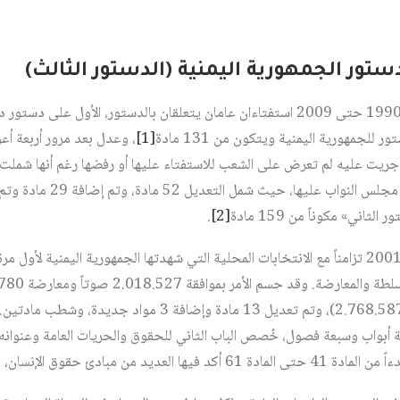
[1]
، وعدل بعد مرور أربعة أع
ت التي أجريت عليه لم تعرض على الشعب للاستفتاء عليها أو رفضها رغم أنها شم
1990؛ فقد تم الاكتفاء بموافقة 
اني» مكوناً من 159 مادة
[2]
.
والثاني تم في 20 شباط/فبراير 2001 تزامناً مع الانتخابات المحلية التي شهدتها الجمهورية اليمنية
الناخبين الذين أدلوا بأصواتهم (2.768.587)، وتم تعديل 13 مادة و
خمسة أبواب وسبعة فصول، خُصص الباب الثاني للحقوق والحريات العامة وعنوا