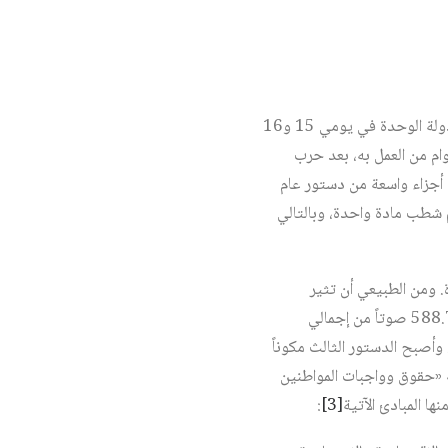
نُظم في الجمهورية اليمنية منذ 1990 حتى 2009 استفتاءان عامان يتعلقان بالدستور، الأول على دستور دولة الوحدة في يومي 15 و16
وام من العمل به، بعد حرب
لت أجزاء واسعة من دستور عام
مجلس النواب عليها، حيث شمل التعديل 52 مادة، وتم إضافة 29 مادة وتم شطب مادة واحدة، وبالتالي
 لأول مرة. ومن الطبيعي أن تثير
التعديلات خلافات وجدلاً بين السلطة والمعارضة. وقد حسم الأمر بموافقة 2.018.527 صوتاً ومعارضة 588.780 صوتاً من إجمالي
إضافة 3 مواد جديدة، وشطب مادتين. وأصبح الدستور الثالث مكوناً
نه «حقوق وواجبات المواطنين
:
[3]