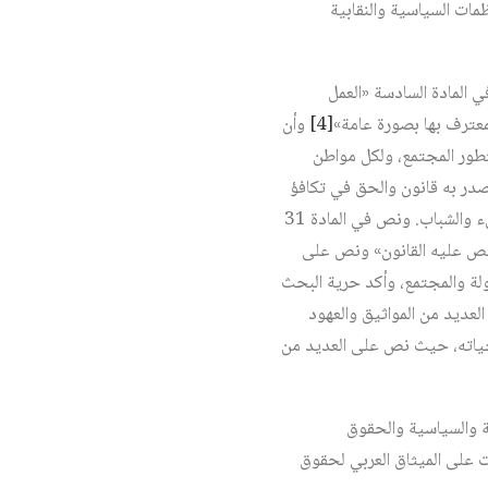
ات السياسية والنقابية
المادة السادسة «العمل
لمعترف بها بصورة عامة»
[4]
وأن
تطور المجتمع، ولكل مواطن
صدر به قانون والحق في تكافؤ
الفرص لجميع المواطنين سياسياً واقتصادياً واجتماعياً وثقافياً، والدولة تحمي الأمومة والطفولة وترعى النشء والشباب. ونص في المادة 31
ينص عليه القانون» ونص على
ة والمجتمع، وأكد حرية البحث
عديد من المواثيق والعهود
 حياته، حيث نص على العديد من
ين الدوليين للحقوق المدنية والسياسية والحقوق
 بلدان عربية صادقت على الميثاق العربي لحقوق