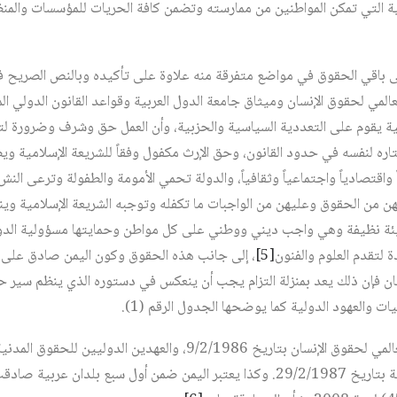
ة التي تمكن المواطنين من ممارسته وتضمن كافة الحريات للمؤسسات والمنظم
باقي الحقوق في مواضع متفرقة منه علاوة على تأكيده وبالنص الصريح في 
لعالمي لحقوق الإنسان وميثاق جامعة الدول العربية وقواعد القانون الدولي ا
نية يقوم على التعددية السياسية والحزبية، وأن العمل حق وشرف وضرورة ل
اره لنفسه في حدود القانون، وحق الإرث مكفول وفقاً للشريعة الإسلامية وي
لهن من الحقوق وعليهن من الواجبات ما تكفله وتوجبه الشريعة الإسلامية و
ة نظيفة وهي واجب ديني ووطني على كل مواطن وحمايتها مسؤولية الدول
 لتقدم العلوم والفنون
[5]
، إلى جانب هذه الحقوق وكون اليمن صادق على ال
نسان فإن ذلك يعد بمنزلة التزام يجب أن ينعكس في دستوره الذي ينظم سير
ات والعهود الدولية كما يوضحها الجدول الرقم (1).
وقد صادق اليمن على الإعلان العالمي لحقوق الإنسان بتاريخ 9/2/1986، والعهد
الاقتصادية والاجتماعية والثقافية بتاريخ 29/2/1987. وكذا يعتبر اليمن ضمن أول سبع