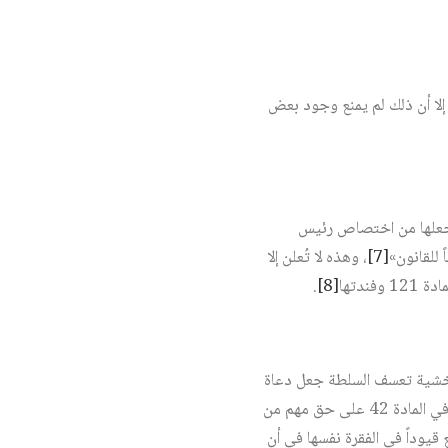
إلا أن ذلك لم يمنع وجود بعض
 وجعلها من اختصاص رئيس
[7]
، وهذه لا تُعلن إلا
دتها
[8]
.
 خشية تعسف السلطة جعل دعاة
حقوق الإنسان يحيطون هذه القيود بشروط تحد من تعسف السلطة على حقوق الإنسان، فمثلاً نص الدستور في المادة 42 على حق مهم من
 قيوداً في الفقرة نفسها في أن