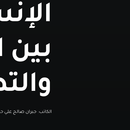
الإن
بين ا
والتط
الكاتب:
جبران صالح علي حر