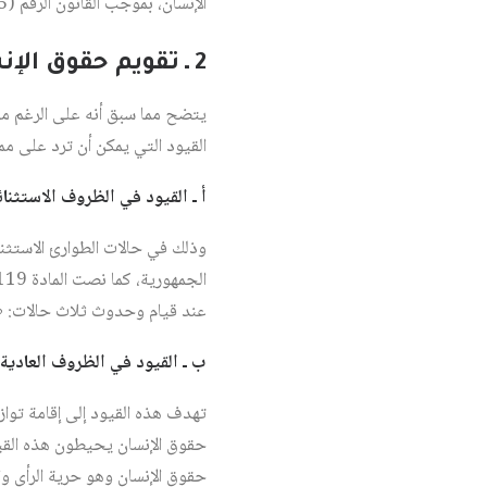
الإنسان، بموجب القانون الرقم (45) لسنة 2008 بشأن المصادقة عليه
2 ـ تقويم حقوق الإنسان كما يعكسها الدستور
يتضح مما سبق أنه على الرغم من 
القيود التي يمكن أن ترد على مم
أ ـ القيود في الظروف الاستثنائ
وذلك في حالات الطوارئ الاستث
الجمهورية، كما نصت المادة 119 الفقرة 17 على أن من اختصاصاته «إعلان حالة الطوارئ والتعبئة العامة وفقاً للقانون»
عند قيام وحدوث ثلاث حالات: «حرب
ب ـ القيود في الظروف العادية
تهدف هذه القيود إلى إقامة تو
حقوق الإنسان وهو حرية الرأي وال