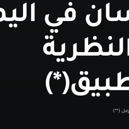
سان في الي
لنظرية
بيق(*)
مل (**)