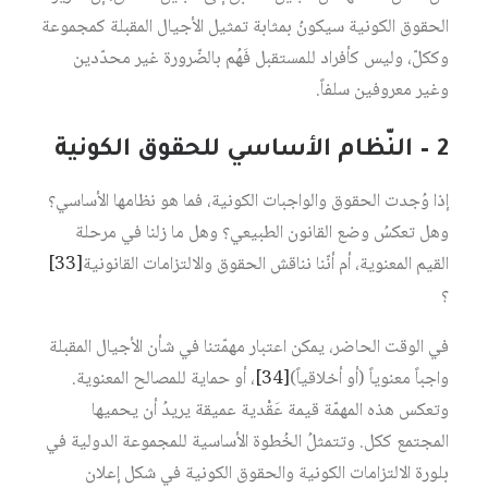
الحقوق الكونية سيكونُ بمثابة تمثيل الأجيال المقبلة كمجموعة
وككلّ، وليس كأفراد للمستقبل فَهُم بالضّرورة غير محدّدين
وغير معروفين سلفاً.
2 – النّظام الأساسي للحقوق الكونية
إذا وُجدت الحقوق والواجبات الكونية، فما هو نظامها الأساسي؟
وهل تعكسُ وضع القانون الطبيعي؟ وهل ما زلنا في مرحلة
القيم المعنوية، أم أنّنا نناقش الحقوق والالتزامات القانونية‏
[33]
؟
في الوقت الحاضر، يمكن اعتبار مهمّتنا في شأن الأجيال المقبلة
واجباً معنوياً (أو أخلاقياً)‏
[34]
، أو حماية للمصالح المعنوية.
وتعكس هذه المهمّة قيمة عَقْدية عميقة يريدُ أن يحميها
المجتمع ككل. وتتمثلُ الخُطوة الأساسية للمجموعة الدولية في
بلورة الالتزامات الكونية والحقوق الكونية في شكل إعلان