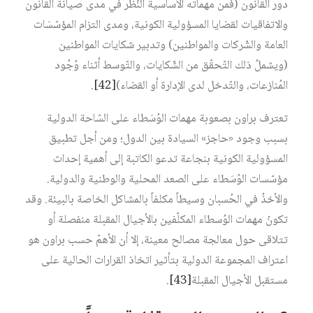
دور القانون (فمن مهماته الأساسية النّظر في مدى صيانة القانون
والاتفاقيات لقضايا المسؤولية الكونية، ومدى التزام المؤسّسَات
العامة والشّركات والمواطنين) وتدبير شكايات المواطنين
(ويشملُ ذلك التّحقّق من الشّكايات، والتّوسط أثناء وُجُود
المُنازعات، والتّدخل لدى الإدارة أو القضاء)‏
[42]
.
تعترف براون بصعوبة مهمات الوُسَطاء على السّاحة الدولية
بسبب وجود «حاجز» السيادة بين الدول؛ ومن أجل تطبيق
المسؤولية الكونية بنجاعة تدعو الكاتبة إلى أهمية إحداث
مؤسّسات الوُسَطاء على الصعد المحلية والوطنية والدولية.
والأخذُ في الحُسبان وسيطاً مكلفاً بالمشاكل الخاصة بالبيئة. وقد
تكونُ مهمات الوُسطاء المكلّفين بالأجيال المقبلة منفصلة أو
تتلاقى حول معالجة مصالح معينة، إلا أن الأهمّ حسب براون هو
اعتراف المجموعة الدولية بتأثير اتخاذ القرارات الحالية على
مستقبل الأجيال المقبلة‏
[43]
.