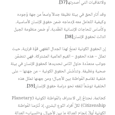
والاتفاقيات التي أصدرتها‏
[37]
.
وقد أثار الحق في بيئة نظيفة جدالاً واسعاً من جهة وُجوده
وكيفية التّعامل معه لإدماجه ضمن حقوق الإنسان الأساسية،
وكأساس للحاجات الإنسانية العَقْدية، أو ضمن منظومة الجيل
الثالث لحقوق الإنسان‏
[38]
.
إن الحقوق الكونية تمنحُ لهذا الجدال الفقهي قوّة قرارية، حيث
تمثّل – هذه الحقوق – القيم العالمية المشتركة، فهي تتضمّن
جوانب متعدّدة حاول النّاس تحديدها كحقوق الإنسان في بيئة
صحية ونظيفة. وتتأسّسُ الحقوق الكونية – من جهتها – على
خلفية تقاسم المُواطنة بين الأجيال؛ ومن جهتها تمثّل هذه
الخلفية توسّعاً للفقه نحو دراسة حقوق الإنسان‏
[39]
.
كخاتمة، نحتاجُ إلى الاعتراف بالمُواطنة الكونية (Planetary
Citizenship) لكلّ أفراد النّوع البشري، إذ تُلزمنا المُواطنة
الكونية أولاً، إنجاح العدالة ما بين الأجيال، و«انسياب» العدالة