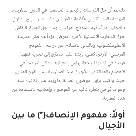
يلاحَظ أن جلّ الدّراسات والبحوث الجامعية في الدول المغاربية،
المهتمة بالمقارنة بين الأنظمة والقوانين والدّساتير… إلخ تتناول
بالتّحليل ما تُسمّيه النّموذج الفرنسي. ومن أجل تعميق النقاش
حول التّجارب الإنسانية الأخرى، نعرض جزءاً من فكر المدرسة
الأنغلوسكسونية وبالتالي الانسلاخ عن دراسة «النّموذج
الفرنسي» الأرثوذكسي، وبناءً عليه نتطرّق إلى تجربة فقهية
فريدة في نوعها للباحثة براون باعتبارها تشكل أنموذجاً في
الاهتمام بالعدالة بين الأجيال منذ الثّمانينيات من القرن العشرين،
حيث واكبت براون موضوع العدالة لما يزيد على ثلاثين سنة.
وهو ما يُوحي بنظرة ثاقبة عن الموضوع وإمكانية الاستفادة من
هذه المقاربة.
أولاً: مفهوم الإنصاف(*) ما بين
الأجيال