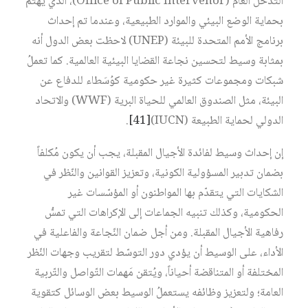
التّدخل العام (Office of Public Intervenor)، الذي يهتمّ
بحماية الوضع البيئي والموارد الطبيعية، وعندما تم إحداث
برنامج الأمم المتحدة للبيئة (UNEP) لاحظت بعض الدول أنه
بمثابة وسيط لتحسين نجاعة القضايا البيئية العالمية. كما تعملُ
شبكات ومجموعات كثيرة غير حكومية كوُسَطاء للدفاع عن
البيئة، مثل الصندوق العالمي للحياة البرية (WWF) والاتحاد
الدولي لحماية الطبيعة (IUCN)‏
[41]
.
إن إحداث وسيط لفائدة الأجيال المقبلة، يجب أن يكون مُكلفاً
بضمان تدبير المسؤولية الكونية، وتعزيز القوانين والنّظر في
الشكايات التي يتقدّم بها المواطنون أو المؤسّسات غير
الحكومية، وكذلك تنبيه الجماعات إلى الإكراهات التي تمسُّ
رفاهية الأجيال المقبلة. ومن أجل ضمان النّجاعة والفاعلية في
الأداء، على الوسيط أن يؤدي دور التوسّط لتقريب وجهات النّظر
المختلفة أو المتناقضة أحياناً، ويُتقن مَهمات التّواصل والتّربية
العامة؛ ولتعزيز وظائفه يستعملُ الوسيط بعض الوسائل كتقوية