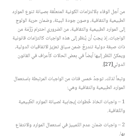
من أجل الوفاء بالالتزامات الكونية المتعلّقة بصيانة تنوع الموارد
الطبيعية والثقافية، وصون جودة البيئة، وضمان حرية الولوج
إلى الموارد الطبيعية والثقافية، من الضروري احترام رُزْمَة من
الواجبات، إذ يجبُ أن يُنظر إلى هذه الواجبات كالتزامات قانونية
ذات صبغة دولية تندرجُ ضمن سياق تعزيز الاتفاقيات الدولية،
ويمكنُ النّظر إليها أيضاً في بعض الحالات كأعراف في القانون
الدولي‏
[27]
.
وتبعاً لذلك، توجدُ خمس فئات من الواجبات المرتبطة باستعمال
الموارد الطبيعية والثقافية وهي:
1 – واجبات اتخاذ خُطوات إيجابية لصيانة الموارد الطّبيعية
والثّقافية.
2 – واجبات ضمان عدم التّمييز في استعمال الموارد والانتفاع
بها.