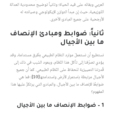
العربي وبقائه على قيد الحياة؛ وثانياً توضيح محدودية العدالة
التّوزيعية، حيث إن مبدأ التوازن الإيكولوجي وصيانته له
الأرجحية على جميع المبادئ الأخرى.
ثانياً: ضوابط ومبادئ الإنصاف
ما بين الأجيال
نستطيع أن نستعملَ موارد النظام الطبيعي بطُرق مستدامة، وقد
يؤدي تصرّفنا إلى تآكل هذا النّظام، ويعود السّبب في ذلك إلى
قُدرتنا التمييزية للحفاظ على النّظام الطبيعي. كما أن جميع
الأجيال مرتبطة باستمرار الأرض واستدامتها‏
[10]
؛ فما هي
ضوابطُ الإنصاف ما بين الأجيال، والمبادئ التي يرتكزُ عليها هذا
المفهوم؟
1 – ضوابط الإنصاف ما بين الأجيال