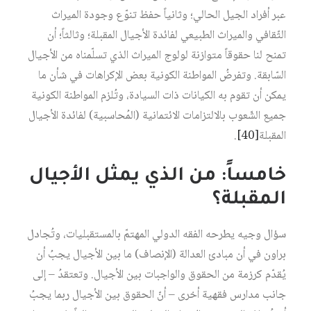
عبر أفراد الجيل الحالي؛ وثانياً حفظ تنوّع وجودة الميراث
الثّقافي والميراث الطبيعي لفائدة الأجيال المقبلة؛ وثالثاً؛ أن
تمنح لنا حقوقاً متوازنة لولوج الميراث الذي تسلّمناه من الأجيال
السّابقة. وتفرضُ المواطنة الكونية بعض الإكراهات في شأن ما
يمكن أن تقوم به الكيانات ذات السيادة، وتُلزم المواطنة الكونية
جميع الشّعوب بالالتزامات الائتمانية (المُحاسبية) لفائدة الأجيال
المقبلة‏
[40]
.
خامساً: من الذي يمثل الأجيال
المقبلة؟
سؤال وجيه يطرحه الفقه الدولي المهتمّ بالمستقبليات، وتُجادل
براون في أن مبادئ العدالة (الإنصاف) ما بين الأجيال يجبُ أن
يُقدّم كرزمة من الحقوق والواجبات بين الأجيال. وتعتقدُ – إلى
جانب مدارس فقهية أخرى – أنّ الحقوق بين الأجيال ربما يجبُ