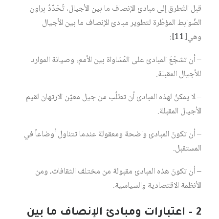
قبل التّطرق إلى مبادئ الإنصاف ما بين الأجيال، تُحَدّدُ براون
الضّوابط المؤطّرة لتطوير مبادئ الإنصاف ما بين الأجيال
وهي‏
[11]
:
– أن تشجّعَ المبادئ على المُسَاواة بين الأمم، وصيانة الموارد
للأجيال المقبلة.
– لا يمكنُ لهذه المبادئ أن تطلُب من جيل معيّن الارتهان لقيم
الأجيال المقبلة.
– أن تكونَ المبادئ واضحة ومعقولة عندما تتناول أوضاعاً في
المستقبل.
– أن تكونَ هذه المبادئ مقبولة من مختلف الثقافات، ومن
الأنظمة الاقتصادية والسياسية.
2 – اعتبارات ومبادئ الإنصاف ما بين