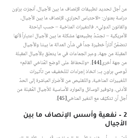
من أجل تحديد تطبيقات الإنصاف ما بين الأجيال، أنجزت براون
دراسة بعنوان: «الاحتباس الحراري، الإنصاف ما بين الأجيال،
والقانون الدولي». فالتغيرات المناخية – حسب الباحثة
الأمريكية – تجسّدُ بطبيعتها مشكلة ما بين الأجيال اعتباراً لأنها
تتضمّنُ آثاراً خطيرة جداً في شأن العدالة ما بيننا والأجيال
المقبلة من جهة، وعبر الجماعات في ما يتعلق بالأجيال المقبلة
من جهة أخرى‏
[44]
. «وللحفاظ على الوضع المُناخي القائم»
تُوصي براون بــ: اتخاذ إجراءات للتّخفيف من تأثيرات
التّغييرات المناخية، والتّقليص من الأضرار المباشرة إلى الحدّ
الأدنى، وتوفير الوسائل والموارد الأساسية للأجيال المُقبلة من
أجل أن تتكيّف مع التغير المناخي‏
[45]
.
2 – نفعية وأسس الإنصاف ما بين
الأجيال