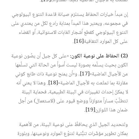
تمتّعت به الأجيال الماضية (مبدأ المُسَاواة)‏
[15]
.
إن مبدأ خيارات الحفاظ يستلزم صيانة قاعدة التنوع البيولوجي
في مجموعه، ويعتبر هذا المبدأ بمثابة رادع لكل من يعتدي على
التنوع البيولوجي كقطع أشجار الغابات الاستوائية، أو القضاء
على كل الموارد الثقافية‏
[16]
.
(2) الحفاظ على نوعية الكون:
«على كل جيل أن يصُون نوعية
الكون بحيث يسلّمه بصورة ليست أسوأ من الحالة التي تسلّمها
من الأجيال الماضية»‏
[17]
، و«أن يمنح نوعية ذات طابع كوني
مقارنة بما تمتّعت به الأجيال الماضية»‏
[18]
. وهذا لا يعني أنه
لا يمكنُ إحداث تغييرات في البيئة الطبيعية، فحماية البيئة
تتطلّبُ مساراً متوازناً ووضع قيود على (الاستعمال) من أجل
ضمان هذا التّوازن‏
[19]
.
ولتحديد الجيل الذي يحافظُ على نوعية البيئة، من الأهمية
بمكان تطوير مؤشّرات تنبُّئية لتنوّع الموارد ونوعيتها، وبلورة