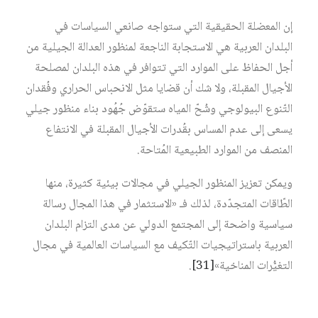
إن المعضلة الحقيقية التي ستواجه صانعي السياسات في
البلدان العربية هي الاستجابة الناجعة لمنظور العدالة الجيلية من
أجل الحفاظ على الموارد التي تتوافر في هذه البلدان لمصلحة
الأجيال المقبلة، ولا شك أن قضايا مثل الانحباس الحراري وفُقدان
التّنوع البيولوجي وشُحّ المياه ستقوّض جُهُود بناء منظور جيلي
يسعى إلى عدم المساس بقُدرات الأجيال المقبلة في الانتفاع
المنصف من الموارد الطبيعية المُتاحة.
ويمكن تعزيز المنظور الجيلي في مجالات بيئية كثيرة، منها
الطّاقات المتجدّدة، لذلك فـ «الاستثمار في هذا المجال رسالة
سياسية واضحة إلى المجتمع الدولي عن مدى التزام البلدان
العربية باستراتيجيات التّكيف مع السياسات العالمية في مجال
التغيُّرات المناخية»‏
[31]
.