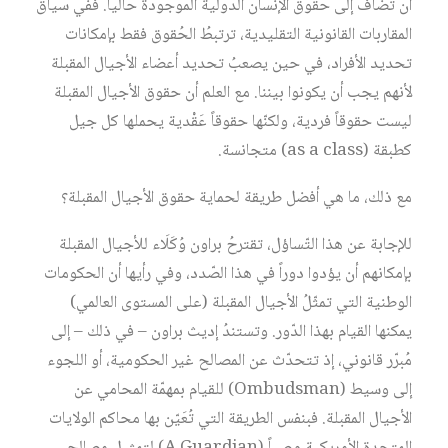
أن تُضاف إلى حقوق الإنسان الدولية الموجودة حالياً. ففي سياق
المقاربات القانونية التقليدية، ترتبطُ الحُقوق فقط بإمكانات
تحديد الأفراد، في حين يصعبُ تحديد أعضاء الأجيال المقبلة
لأنهم يجب أن يكونوا بيننا. مع العلم أن حقوق الأجيال المقبلة
ليست حقوقاً فردية، ولكنّها حقوقاً عَقْدية يحملها كل جيل
كطبقة (as a class) متجانسة.
مع ذلك، ما هي أفضل طريقة لحماية حقوق الأجيال المقبلة؟
للإجابة عن هذا التّساؤل، تقترحُ براون وُكَلَاء للأجيال المقبلة
بإمكانهم أن يؤدوا دوراً في هذا الصّدد، وفي رأيها أن الحكومات
الوطنية التي تمثّلُ الأجيال المقبلة (على المستوى العالمي)
يمكنها القيام بهذا الدّور. وتستندُ إديث براون – في ذلك – إلى
مُبرّر قانوني، إذ تتحدّث عن المصالح غير الحكومية، أو اللجوء
إلى وسيط (Ombudsman) للقيام بمهمّة المحامي عن
الأجيال المقبلة. فبنفس الطريقة التي تُعَيّن بها محاكم الولايات