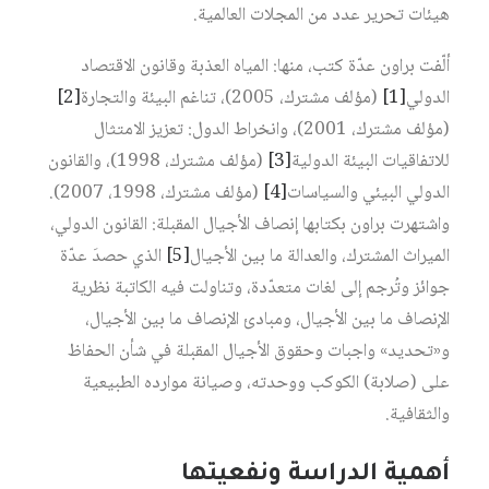
هيئات تحرير عدد من المجلات العالمية.
ألّفت براون عدّة كتب، منها: المياه العذبة وقانون الاقتصاد
الدولي‏
[1]
(مؤلف مشترك، 2005)، تناغم البيئة والتجارة‏
[2]
(مؤلف مشترك، 2001)، وانخراط الدول: تعزيز الامتثال
للاتفاقيات البيئة الدولية‏
[3]
(مؤلف مشترك، 1998)، والقانون
الدولي البيئي والسياسات‏
[4]
(مؤلف مشترك، 1998، 2007).
واشتهرت براون بكتابها إنصاف الأجيال المقبلة: القانون الدولي،
الميراث المشترك، والعدالة ما بين الأجيال‏
[5]
الذي حصدَ عدّة
جوائز وتُرجم إلى لغات متعدّدة، وتناولت فيه الكاتبة نظرية
الإنصاف ما بين الأجيال، ومبادئ الإنصاف ما بين الأجيال،
و«تحديد» واجبات وحقوق الأجيال المقبلة في شأن الحفاظ
على (صلابة) الكوكب ووحدته، وصيانة موارده الطبيعية
والثقافية.
أهمية الدراسة ونفعيتها