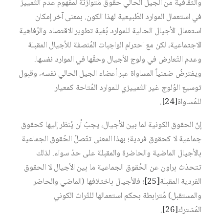
والثقافية من الجيل الحالي حقوق مُتوازنة لمفهوم عدم التّمييز
في استعمال الموارد الطّبيعية لهذا الكون. بمعنى آخر إمكان
استعمال الأجيال الحالية للموارد بُغية تطوير الاقتصاد والرّفاهية
الاجتماعية، لكن مع احترام الواجبات المُنصفة للأجيال المقبلة
وعدم التّعارض في ولوج الأجيال وحقّها في الموارد نفسها.
ويفترضُ ضمنياً المساواة عبر أعضاء الجيل الحالي نفسه، وقبول
توسيع الوُلوج غير التّمييزي للموارد المُتاحة كمعيار
للمُساواة‏
[24]
.
إنّ الحقوق الكونية لما بين الأجيال، يجبُ أن يُنظر إليها كحقوق
جماعية لا كحقوق فردية؛ بهذا المعنى تتّصلُ الحُقوق الجماعية
بالأجيال الماضية والحاضرة والمقبلة على حدّ سواء. لذلك
تتحدّث براون عن الحُقوق الجماعية ما بين الأجيال لا الحقوق
الفردية المقبلة‏
[25]
؛ فالأجيال باختلافها (الماضي والحاضر
والمستقبل) مُترابطة بحكم استعمالها للتّراث الكوني
المُشترك‏
[26]
.