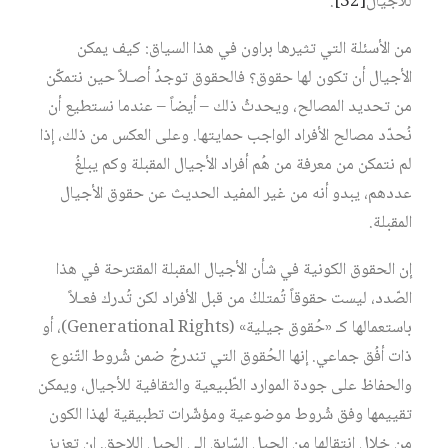
للأجيال‏
[32]
.
من الأسئلة التي تثيرها براون في هذا السياق: كيف يمكن
الأجيال أن تكون لها حقوق؟ فالحقوق توجدُ أصـلاً حين نتمكّن
من تحديد المصالح، ويحدثُ ذلك – أيضاً – عندما نستطيع أن
نُحدّد مصالح الأفراد الواجب حمايتها. وعلى العكس من ذلك، إذا
لم نتمكن من معرفة من هُم أفراد الأجيال المقبلة وكم يبلغُ
عددهم، يبدو أنه من غير المفيد الحديث عن حقوق الأجيال
المقبلة.
إن الحقوق الكونية في شأن الأجيال المقبلة المقترحة في هذا
الصّدد، ليست حقوقاً تُمتلكُ من قبل الأفراد لكن تُدرك فعـلاً
باستعمالها كـ «حُقوق جيلية» (Generational Rights)، أو
ذات أفُق جماعي. إنها الحُقوق التي تندرجُ ضمن شُروط التّنوع
والحفاظ على جودة الموارد الطّبيعية والثقافية للأجيال، ويمكن
تقييمها وفق شُروط موضوعية ومؤشّرات تطبيقية لهذا الكون
من خلال انتقالها من الجيل السّابق إلى الجيل اللاحق. إن تعزيز