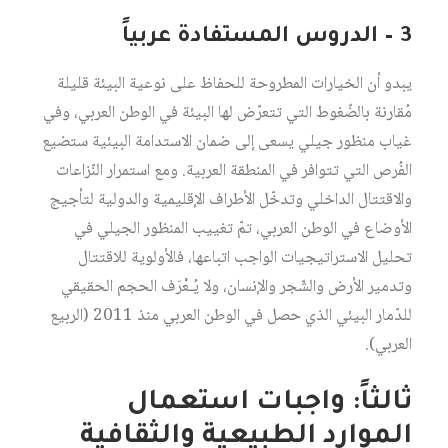
3 – الدروس المستفادة عربياً
يبدو أن الخيارات المطروحة للحفاظ على نوعية البيئة قليلة
مُقارنة بالضّغوط التي تتعرّض لها البيئة في الوطن العربي، وفي
غياب منظور جيلي يسعى إلى ضمان الاستدامة البيئية ستضيع
الفُرص التي تتوافر في المنطقة العربية. ومع استمرار النّزاعات
والاقتتال الداخلي وتدخّل الأطراف الإقليمية والدولية لتأجيج
الأوضاع في الوطن العربي، تمّ تغييب المنظور الجيلي في
تحليل الاستراتيجيات الواجب اتباعها، فالأولوية للاقتتال
وتدمير الأرض والشّجر والإنسان، ولا يُـعْرَف الحجم الحقيقي
للدّمار البيئي الذي حصل في الوطن العربي منذ 2011 (الربيع
العربي).
ثالثاً: واجبات استعمال
الموارد الطبيعية والثقافية