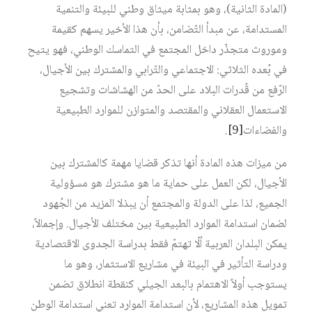
(المادة الثانية)، وهو بمثابة ميثاق وطني للبيئة والتنمية
المستدامة، عن مبدأ التّضامن، بأن هذا الأخير يسهم كقيمة
وموروث متجذّر داخل المجتمع في التماسك الوطني، فهو يتيح
في بُعده الثلاثي: الاجتماعي والتّرابي والمشترك بين الأجيال،
الرّفع من قُدرات البلاد على الحدّ من الهشاشات وتشجيع
الاستعمال العقلاني والمقتصد والمتوازن للموارد الطبيعية
والفضاءات‏
[9]
.
من ميزات هذه المادة أنها تذكر قضايا مهمة كالمشترك بين
الأجيال، لكن العمل على حماية ما هو مشترك هو مسؤولية
الجميع، لذا على الدولة والمجتمع أن يبذلا المزيد من الجُهود
لضمان استدامة الموارد الطبيعية بين مختلف الأجيال. وإجمالاً،
يمكن البلدان العربية ألّا تهتمّ فقط بدراسة الجدوى الاقتصادية
ودراسة التأثير في البيئة في مشاريع الاستثمار، وهو ما
يستوجب أولاً الاهتمام بالبعد الجيلي كنقطة انطلاق تضمن
تمويل هذه المشاريع، لأن استدامة الموارد تعني استدامة الوطن