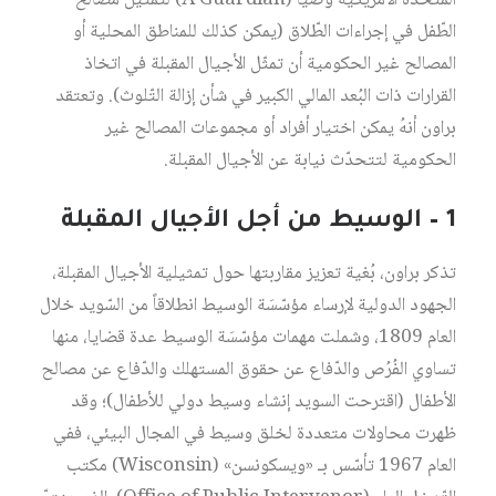
المتحدة الأمريكية وصياً (A Guardian) لتمثيل مصالح
الطّفل في إجراءات الطّلاق (يمكن كذلك للمناطق المحلية أو
المصالح غير الحكومية أن تمثّل الأجيال المقبلة في اتخاذ
القرارات ذات البُعد المالي الكبير في شأن إزالة التّلوث). وتعتقد
براون أنهُ يمكن اختيار أفراد أو مجموعات المصالح غير
الحكومية لتتحدّث نيابة عن الأجيال المقبلة.
1 – الوسيط من أجل الأجيال المقبلة
تذكر براون، بُغية تعزيز مقاربتها حول تمثيلية الأجيال المقبلة،
الجهود الدولية لإرساء مؤسّسَة الوسيط انطلاقاً من السّويد خلال
العام 1809، وشملت مهمات مؤسّسَة الوسيط عدة قضايا، منها
تساوي الفُرُص والدّفاع عن حقوق المستهلك والدّفاع عن مصالح
الأطفال (اقترحت السويد إنشاء وسيط دولي للأطفال)؛ وقد
ظهرت محاولات متعددة لخلق وسيط في المجال البيئي، ففي
العام 1967 تأسّس بـ «ويسكونسن» (Wisconsin) مكتب