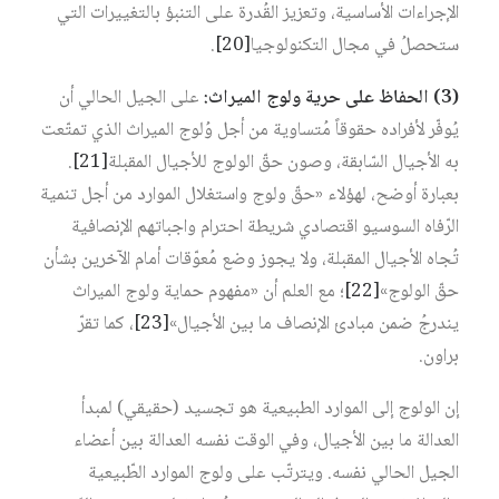
الإجراءات الأساسية، وتعزيز القُدرة على التنبؤ بالتغييرات التي
ستحصلُ في مجال التكنولوجيا‏
[20]
.
(3) الحفاظ على حرية ولوج الميراث:
على الجيل الحالي أن
يُوفّر لأفراده حقوقاً مُتساوية من أجل وُلوج الميراث الذي تمتّعت
به الأجيال السّابقة، وصون حقّ الولوج للأجيال المقبلة‏
[21]
.
بعبارة أوضح، لهؤلاء «حقّ ولوج واستغلال الموارد من أجل تنمية
الرّفاه السوسيو اقتصادي شريطة احترام واجباتهم الإنصافية
تُجاه الأجيال المقبلة، ولا يجوز وضع مُعوّقات أمام الآخرين بشأن
حقّ الولوج»‏
[22]
؛ مع العلم أن «مفهوم حماية ولوج الميراث
يندرجُ ضمن مبادئ الإنصاف ما بين الأجيال»‏
[23]
، كما تقرّ
براون.
إن الولوج إلى الموارد الطبيعية هو تجسيد (حقيقي) لمبدأ
العدالة ما بين الأجيال، وفي الوقت نفسه العدالة بين أعضاء
الجيل الحالي نفسه. ويترتّب على ولوج الموارد الطّبيعية