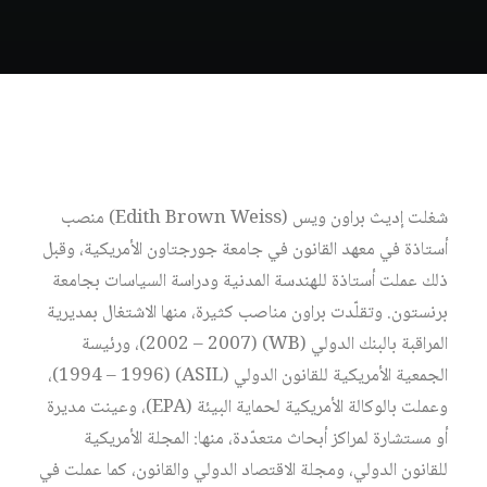
شغلت إديث براون ويس (Edith Brown Weiss) منصب
أستاذة في معهد القانون في جامعة جورجتاون الأمريكية، وقبل
ذلك عملت أستاذة للهندسة المدنية ودراسة السياسات بجامعة
برنستون. وتقلّدت براون مناصب كثيرة، منها الاشتغال بمديرية
المراقبة بالبنك الدولي (WB) (2002 – 2007)، ورئيسة
الجمعية الأمريكية للقانون الدولي (ASIL) (1994 – 1996)،
وعملت بالوكالة الأمريكية لحماية البيئة (EPA)، وعينت مديرة
أو مستشارة لمراكز أبحاث متعدّدة، منها: المجلة الأمريكية
للقانون الدولي، ومجلة الاقتصاد الدولي والقانون، كما عملت في