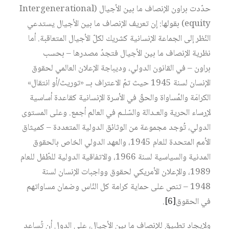
حدّدت براون الإنصاف ما بين الأجيال (Intergenerational
equity) بقولها: إن تعريف الإنصاف ما بين الأجيال يستدعي
النّظر إلى الجماعة الإنسانية كشريك لكلّ الأجيال المتعاقبة. أما
نظرية الإنصاف ما بين الأجيال فتجدُ مصدرها – بحسب
براون – في القانون الدولي، وديباجة الإعلان العالمي لحقوق
الإنسان لسنة 1945 حيث تمّ الاعتراف بــ «توريث/أو انتقال»
الكرامَة والمُساواة والحقّ في الأسرة الإنسانية كقاعدة أساسية
لإرساء الحرية والعـدالة والسّلـم في العالم أجمع. وعلى المستوى
الدولي، تُوجد مجموعة من الوثائق الدولية المتعددة – كميثاق
الأمم المتحدة للعام 1945، والعهد الدولي الخاص بالحقوق
المدنية والسياسية لسنة 1966، والاتفاقية الدولية للطّفل للعام
1989، والإعلان الأمريكي لحقوق وواجبات الإنسان لسنة
1948 – تنص على حماية كرامة كل النّاس وضمان مساواتهم
في الحقوق‏
[6]
.
ولإيجاد تطبيق للإنصاف ما بين الأجيال، على الدول أن تُساعد