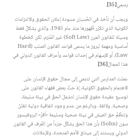
رسمي‏
[35]
.
ويجب أن نأخذ في الحُسبان مسودة إعلان الحقوق والالتزامات
الكونية الذي تكرّر ظُهورها منذ عام 1945، والذي يشكلُ فقط
وسيلة للقانون المرن (Soft Law) غير المُلزم، لكن كخطوة
أساسية ومهمة لبروز ما يسمى قواعد القانون الصلب (Hard
Law)، أو الإسهام في إحداث قواعد وأعراف القانون الدولي في
هذا المجال‏
[36]
.
عملت المدارس التي تنتمي إلى مجال حقوق الإنسان على
الاهتمام بالحقوق الكونية، إذ حثّ بعض فقهاء القانون على
توسيع عقيدة حقوق الإنسان لتشملَ الحقّ في بيئة سليمة،
وصحية، ولائقة. وبالرغم من عدم وجود اتفاقية دولية تقنّنُ
وتنظّمُ حق العيش في بيئة صحية وسليمة «أقرّ» البروفيسور
سون (Sohn) بأن هذا الحق يشكّل جزءاً من العُرف في القانون
الدولي ويستند إلى ميثاق الأمم المتحدة، والإعلانات