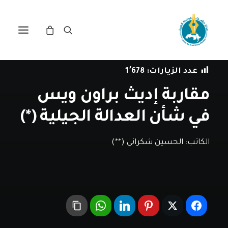
في
دراسات
•
17 سبتمبر، 2020
عدد الزيارات:
1٬678
مقاربة إديث براون ويس
في شأن العدالة الجيلية (*)
الكاتب:
الحسين شكراني (**)