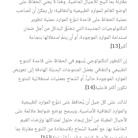
مقارنة بما أتيح للأجيال الماضية. وهذا لا يعني الحفاظ على
الوضع القائم للموارد الطبيعية والثقافية؛ بل يمكنُ أن تُصاحب
عملية الحفاظ على قاعدة تنوّع الموارد عملية تطوير
التكنولوجيات الجديدة التي تخلقُ البدائل من أجل ضمان
استدامة الموارد الموجودة، أو أن يتمّ استغلالها بنجاعة
أكبر‏
[13]
.
إن التّطور التكنولوجي يُسهم في الحفاظ على قاعدة التنوع
الطبيعي والثقافي بفضل المنتوجات البديلة الهادفة إلى تعويض
الموارد الموجودة حالياً، أو السّماح بعمليات استغلالية للتنوع
تكون أكثر فاعلية‏
[14]
.
لذلك، على كل جيل أن يُحافظ على تنوّع الموارد الطبيعية
والموارد الثقافية الأساسية، ويسمح بوضع ضوابط ملائمة على
الأجيال المقبلة من أجل إيجاد حلول لمشاكلها وإرضاء القيم
الخاصّة بها، مع أهمية السّماح بالاستفادة من التّنوع مقارنة بما