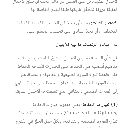
الأجيال المقبلة، بل على العكس من ذلك، يجب أن نمنح الأجيال
المقبلة مرونة لتُحَقّق غاياتها طبقاً للقيم الخاصّة بها.
الاعتبار الثالث:
يجب أن نأخُذَ في الحُسبان التّقاليد الثّقافية
المختلفة، وأن نجدَ المبادئ التي تجتذبُ الجميع إليها.
ب – مبادئ الإنصاف ما بين الأجيال
في شأن الإنصاف ما بين الأجيال، تقترحُ الباحثة براون ثلاثة
مفاهيم أساسية هي: الحفاظ على الخيارات المُتاحة للحفاظ
على قاعدة تنوّع الموارد الطبيعية والثقافية؛ والحفاظ على
نوعية الموارد الطبيعية والثقافية؛ والحفاظ على حرّية الولوج
إلى الميراث الطبيعي والثقافي الذي تمتّعت به الأجيال السّابقة.
(1) خيارات الحفاظ:
يعني مفهوم خيارات الحفاظ
(Conservation Options) حسب براون صيانة قاعدة
تنوّع الموارد الطبيعية والثقافية، ولكلّ جيل الحقّ في التّنوع