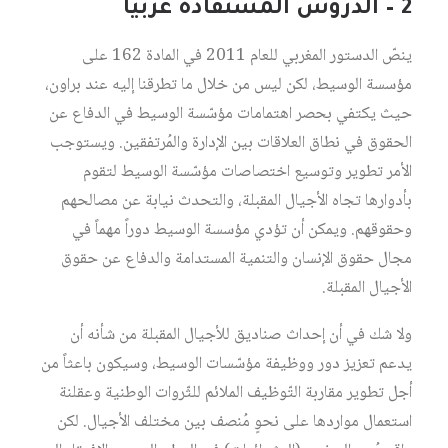
2 – الدروس المستفادة عربياً
ينصّ الدستور المغربي للعام 2011 في المادة 162 على
مؤسسة الوسيط، لكن ليس من خلال ما تطرقنا إليه عند براون،
حيث يكتفي بحصر اهتمامات مؤسّسة الوسيط في الدفاع عن
الحقوق في نطاق العلاقات بين الإدارة والمُرتفقين. ويستوجب
الأمر تطوير وتوسيع اختصاصات مؤسّسة الوسيط لتقوم
بأدوارها تجاه الأجيال المقبلة، والتحدث نيابة عن مصالحهم
وحقوقهم. ويمكن أن تؤدي مؤسسة الوسيط دوراً مهماً في
مجال حقوق الإنسان والتنمية المستدامة والدفاع عن حقوق
الأجيال المقبلة.
ولا شك في أن إحداث صناديق للأجيال المقبلة من شأنه أن
يدعم تعزيز دور ووظيفة مؤسّسات الوسيط، وسيكون باعثاً من
أجل تطوير مقاربة التّوظيف الملائم للثّروات الوطنية وعقلنة
استعمال مواردها على نحوٍ مُنصف بين مختلف الأجيال. لكن