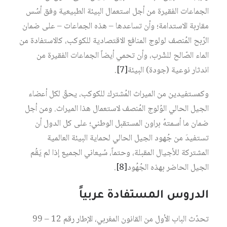
الجماعات الفقيرة من أجل استعمال البيئة الطبيعية وفق أسُس
مقاربة الاستدامة؛ وأن تساعدها – هذه الجماعات – على ضمان
الرّبح المُنصف لولوج المنافع الاقتصادية للكوكب، كالاستفادة من
الماء الصّالح للشّرب، وأن تحمي أيضاً الجماعات الفقيرة من
اندثار نوعية (جودة) البيئة‏
[7]
.
وكمستفيدين من الميراث المُشترك للكوكب، يحقّ لكل أعضاء
الجيل الحالي الوُلوج المُنصف لاستعمال هذا الميراث. ومن أجل
ضمان ما أسمتهُ براون المستقبل الوطني؛ على كل الدول أن
تستفيدَ من جُهود الجيل الحالي لحماية البيئة العالمية
المشتركة للأجيال المقبلة، وحتماً، سُيعاني الجميع إذا لم يَقُم
الجيل الحاضر بهذه الجُهُود‏
[8]
.
الدروس المستفادة عربياً
تحدّث الباب الأول من القانون المغربي، الإطار رقم 12 – 99