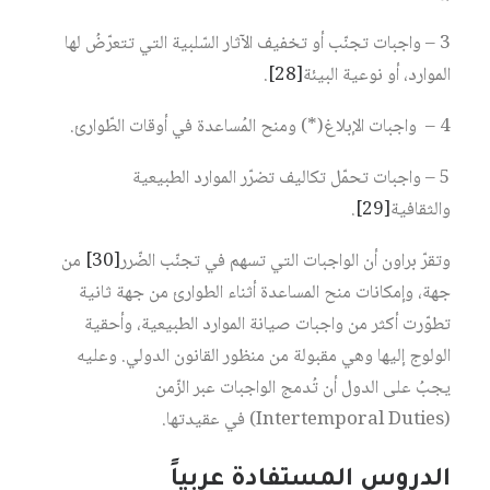
3 – واجبات تجنّب أو تخفيف الآثار السّلبية التي تتعرّضُ لها
الموارد، أو نوعية البيئة‏
[28]
.
4 – واجبات الإبلاغ(*) ومنح المُساعدة في أوقات الطّوارئ.
5 – واجبات تحمّل تكاليف تضرّر الموارد الطبيعية
والثقافية‏
[29]
.
وتقرّ براون أن الواجبات التي تسهم في تجنّب الضّرر‏
[30]
من
جهة، وإمكانات منح المساعدة أثناء الطوارئ من جهة ثانية
تطوّرت أكثر من واجبات صيانة الموارد الطبيعية، وأحقية
الولوج إليها وهي مقبولة من منظور القانون الدولي. وعليه
يجبُ على الدول أن تُدمج الواجبات عبر الزّمن
(Intertemporal Duties) في عقيدتها.
الدروس المستفادة عربياً