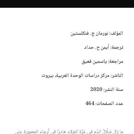
المؤلف: نورمان ج. فنكلستين
ترجمة: أيمن ح. حداد
مراجعة: ياسمين قعيق
الناشر: مركز دراسات الوحدة العربية، بيروت
سنة النشر: 2020
عدد الصفحات: 464
ما زال شلّالُ الدّم في غزّة العزلاء هادرًا في أرجاء المعمورة على