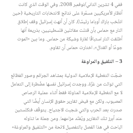
ففي 4 تشرين الثاني/نوفمبر 2008، وفي الوقت الذي كانت
أنظار الأمريكيين مسمّرة على نتائج الانتخابات التاريخية (حين
انتُخب باراك أوباما رئيسًا)، كان أن أنهت إسرائيل وقف إطلاق
النار مع حماس بأن قتلت مقاتلين فلسطينيين، بذريعة أنها
أطلقت النار استباقًا لغارة وشيكة من حماس. وما بين «الموت
جوعًا أو القتال»، اختارت حماس أن تقاوم.
3 – التلفيق والمراوغة
ضجّت التغطية الإعلامية الدولية بمشاهد الجرائم وصور الفظائع
التي توالت من غزّة، ووجدت إسرائيل نفسها مضّطرة إلى التعامل
لا مع التغطية الإعلامية المناوئة فقط أثناء عملية الرصاص
المصبوب، ولكن مع فيض تقارير حقوق الإنسان أيضًا التي
صدرت بعد الحرب والتي شجبت الاجتياح. يتوقّف فنكلستين
عند أبرز تلك التقارير ويُفنّد مزاعهما. ومن جملة ما تناوله
الباحث في هذا الفصل بالتفصيل لائحة من «التلفيق والمراوغة»