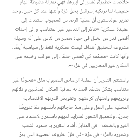
خلاصات خطيرة، نشير إلى أبرزها، فهي بمنزلة مضبطة اتهام
حقيقية لما ترتكبه إسرائيل بحقّ غزّة وأهلها عند كل حين. وجد
تقرير غولدستون أنّ عملية الرصاص المصبوب استندت إلى
عقيدة عسكرية «تنظر إلى التدمير غير المتناسب و إلى إحداث
أقصى قدر من الخلل في حياة مصير من الناس على أنّه وسيلة
مشروعة لتحقيق أهداف ليست عسكرية فقط بل سياسية أيضًا،
وأنّها كانت «مصمّمة كي تُفضي حتمًا.. إلى عواقب وخيمة على
السكان غير المحاربين في غزّة»».
واستنتج التقرير أنّ عملية الرصاص المصبوب مثّل «هجومًا غير
متناسب بشكل متعمّد قصد به معاقبة السكان المدنيين وإذلالهم
وترويعهم وامتهان كرامتهم، وتقويض قدرتهم الاقتصادية
المحلية على العمل وعلى سدّ حاجاتهم بأنفسهم معًا تقويضًا
جذريًا، ولتعميق الشعور المتزايد لديهم باستمرار الاعتماد على
الغير وبالضعف». في المقابل، أشاد التقرير بـ«صمود الشعب
وشعوره بالعزّة» في غزّة «في ظلّ الظروف العصيبة التي يمرّ