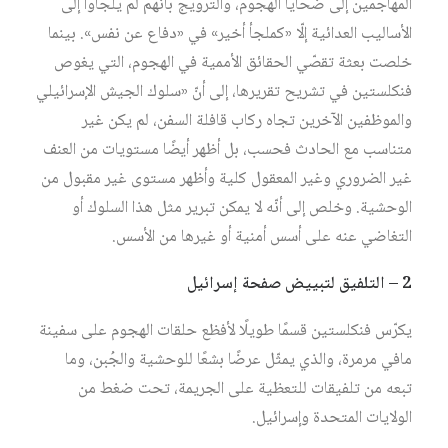
المهاجمين إلى ضحايا الهجوم، والترويج بأنّهم لم يلجأوا إلى
الأساليب العدائية إلّا «كملجأ أخير» في «دفاع عن نفس». بينما
خلصت بعثة تقصّي الحقائق الأممية في الهجوم، التي يغوص
فنكلستين في تشريح تقريرها، إلى أنّ «سلوك الجيش الإسرائيلي
والموظفين الآخرين تجاه ركاب قافلة السفن، لم يكن غير
متناسب مع الحادث فحسب، بل أظهر أيضًا مستويات من العنف
غير الضروري وغير المعقول كلية وأظهر مستوى غير مقبول من
الوحشية. وخلص إلى أنّه لا يمكن تبرير مثل هذا السلوك أو
التغاضي عنه على أسس أمنية أو غيرها من الأسس.
2 – التلفيق لتبييض صفحة إسرائيل
يكرّس فنكلستين قسمًا طويلًا لأفظع حلقات الهجوم على سفينة
مافي مرمرة، والذي يمثّل عرضًا بشعًا للوحشية والجُبن، وما
تبعه من تلفيقات للتعظية على الجريمة، تحت ضغط من
الولايات المتحدة وإسرائيل.