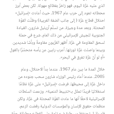
الذي عليه غزّة اليوم، فهو زاخرٌ بفظائع مهولة. لكن بعض أبرز
محطاته تعود إلى حرب عام 1967، حيث أعادت «إسرائيل»
احتلال قطاع غزّة ( إلى جانب الضفة الغربية) وظلّت القوّة
المحتلة. وبعد مدة وجيزة، من تسلّم آريئيل شارون، القيادة
الجنوبية للجيش الإسرائيلي من ذلك العام، شرع في حملة
لسحق المقاومة في غزّة. أظهر الغزّيون مقاومةً وبأسًا شديدين.
وبينما واصلت غزّة ثورتها، أعرب رابين عن يأسه متحسّرًا بالقول
«آهٍ لو أنّ غزّة تغرق في البحر».
خلال المدة ما بين عام 1967، عندما بدأ الاحتلال، وعام
2005، عندما أعاد رئيس الوزراء شارون سحب جنوده من
داخل غزّة إلى محيطها، فرضت «إسرائيل» على غزّة نظامًا
استغلاليًا فريدًا تمثّل بـ«تثبيط التنمية». وزعمت السلطات
الإسرائيلية لاحقًا أنها ما عادت القوّة المحتلة في غزّة، ولكن
منظمات حقوق الإنسان والمؤسسات الدولية رفضت الزعم،
فإسرائيل تحتفظ بسيطرة شبه تامة على القطاع وبطرائق جمّة.