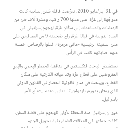
في 31 أيار/مايو 2010، تعرّضت قافلة سُفن إنسانية كانت
متوجّهة إلى غزّة، على متنها 700 راكب، وعشرة آلاف طن من
الإمدادات والمساعدات إلى سكّان غزّة، لهجوم إسرائيلي في
المياه الدولية في قبالة غزة، راح ضحيته 9 من المسافرين على
متن السفينة الرئيسية «مافي مرمرة»، قتلوا بالرصاص، خمسة
منهم إصاباتهم كانت في الرأس.
يستفيض الباحث فنكلستين في مناقشة الحصار البحري والبّري
المفروضين على قطاع غزّة وتداعياته الكارثية على سكّان
القطاع، ويبحث في مدى قانونية الحصار في القانون الدولي
الذي يمتاز، بدوره، بازدواجية المعايير عندما يتعلّق الأمر
بإسرائيل.
غير أن إسرائيل، منذ اللحظة الأولى للهجوم على قافلة السفن،
كثّفت حملتها في العلاقات العامة، بغية تحويل الجنود