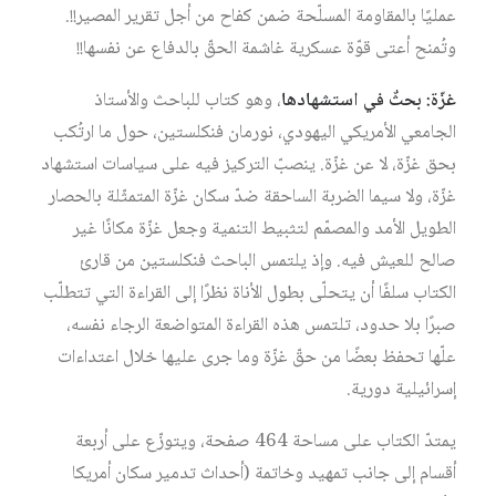
عمليًا بالمقاومة المسلّحة ضمن كفاح من أجل تقرير المصير!!.
وتُمنح أعتى قوّة عسكرية غاشمة الحقّ بالدفاع عن نفسها!!
غزّة: بحثٌ في استشهادها
، وهو كتاب للباحث والأستاذ
الجامعي الأمريكي اليهودي، نورمان فنكلستين، حول ما ارتُكب
بحق غزّة، لا عن غزّة. ينصبّ التركيز فيه على سياسات استشهاد
غزّة، ولا سيما الضربة الساحقة ضدّ سكان غزّة المتمثّلة بالحصار
الطويل الأمد والمصمّم لتثبيط التنمية وجعل غزّة مكانًا غير
صالح للعيش فيه. وإذ يلتمس الباحث فنكلستين من قارئ
الكتاب سلفًا أن يتحلّى بطول الأناة نظرًا إلى القراءة التي تتطلّب
صبرًا بلا حدود، تلتمس هذه القراءة المتواضعة الرجاء نفسه،
علّها تحفظ بعضًا من حقّ غزّة وما جرى عليها خلال اعتداءات
إسرائيلية دورية.
يمتدّ الكتاب على مساحة 464 صفحة، ويتوزّع على أربعة
أقسام إلى جانب تمهيد وخاتمة (أحداث تدمير سكان أمريكا