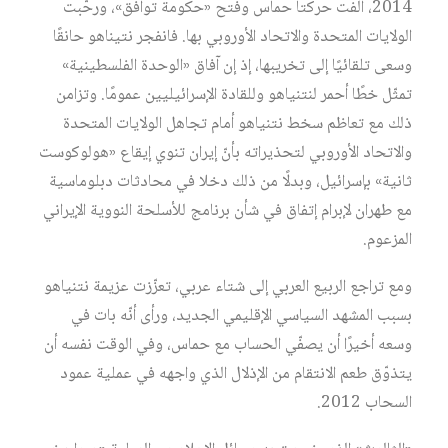
2014، ألّفت حركتا حماس وفتح «حكومة توافق»، ورحّبت
الولايات المتحدة والاتحاد الأوروبي بها. فانفجر نتيناهو حانقًا
وسعى تلقائيًا إلى تخريبها، إذ إن آفاق «الوحدة الفلسطينية»
تمثّل خطًا أحمر لنتنياهو وللقادة الإسرائيليين عمومًا. وتزامن
ذلك مع تعاظم سخط نتنياهو أمام تجاهل الولايات المتحدة
والاتحاد الأوروبي لتحذيراته بأنّ إيران تنوي إيقاع «هولوكوست
ثانية» بإسرائيل، وبدلًا من ذلك دخلا في محادثات دبلوماسية
مع طهران لإبرام إتفاق في شأن برنامج للأسلحة النووية الإيراني
المزعوم.
ومع تراجع الربيع العربي إلى شتاء عربي، تعزّزت عزيمة نتنياهو
بسبب المشهد السياسي الإقليمي الجديد، ورأى أنّه بات في
وسعه أخيرًا أن يصفّي الحساب مع حماس، وفي الوقت نفسه أن
يتذوّق طعم الانتقام من الإذلال الذي واجهه في عملية عمود
السحاب 2012.