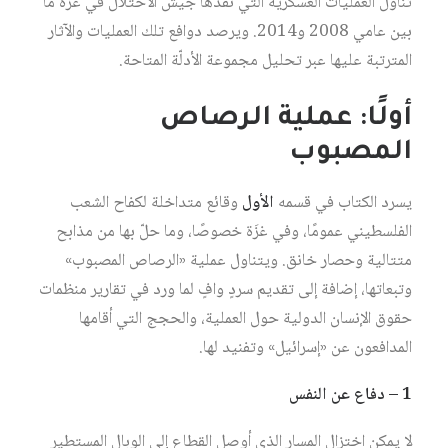
تناول العمليات العسكرية التي نفّذها جيش الاحتلال في غزّة ما
بين عامي 2008 و2014. ويرصد دوافع تلك العمليات والآثار
المترتبة عليها عبر تحليل مجموعة الأدلّة المتاحة.
أولًا: عملية الرصاص
المصبوب
يسرد الكتاب في قسمه
الأول
وقائع متداخلة لكفاح الشعب
الفلسطيني عمومًا، وفي غزَة خصوصًا، وما حلّ بها من مذابح
متتالية وحصار خانق. ويتناول عملية «الرصاص المصبوب»
وتبعاتها، إضافة إلى تقديم سردٍ وافٍ لما ورد في تقارير منظمات
حقوق الإنسان الدولية حول العملية، والحجج التي أقامها
المدافعون عن «إسرائيل» وتفنيد لها.
1 – دفاع عن النفس
لا يمكن اختزال المسار الذي أوصل القطاع إلى الوبال المستطير