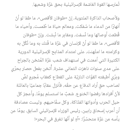
تُمارسها القوة الغاشمة الإسرائيلية بحق غزّة وشعبها.
ولأصحاب الذاكرة الملتوية، إنّ «طوفان الأقصى»، ما طفا لو أنّ
أنهارًا من الدماء ما سُفكت، ومعالم حياة ما طُمست، وأحياء ما
قُطعت أوصالها وما نُسفت، ومقابر ما نُبشت. وإنّ «طوفان
الأقصى»، ما طفا لو أنّ الإنسان في غزّة ما فُتك به وما نُكّل به
وكرامته ما امتُهنت، على امتداد المذابح الإسرائيلية الدورية
الكثيرة التي أمعنت في استهداف شعب غزّة المُثخن بالجراح
على مدى سنوات ناهزت الثماني عشرة. أُثخن بفعل حصار بحرّي
وبرّي أطبقته القوّات النازيّة على القطاع كعقاب مُجرمٍ لصٍّ
لصاحب حقٍ أراد الدفاع عن حقّه، فأنزل عقابًا جماعيًا بالعائلة
لأنّ أفرادها رفضوا الخنوع. شعبٌ ما استسلم يومًا، وأعجز كل
حيل الحرب وأدواتها الفتّاكة، وكل سفّاحيهم. وليست مصادفة
أن أعرب إسحاق رابين، رئيس الوزراء الإسرائيلي السابق، يومًا عن
يأسه من غزّة متحسّرًا: «آهٍ لو أنّها تغرق في البحر»!