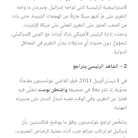
الاستراتيجية الرئيسية التي تواجه إسرائيل. وسرعان ما واجه
التقرير على مرّ أشهر سيلًا جارفًا من الهجمات الشرسة، حتى بات
من الصعب العثور على التقرير الفعلي على شبكة الإنترنت.
وعملت إدارة الرئيس الأمريكي باراك أوباما، مع اللوبي الإسرائيلي،
للحؤول دون حدوث أي مداولات بشأن التقرير في المحافل
الدولية.
2 – الشاهد الرئيسي يتراجع
في 1 نيسان/أبريل 2011، فجّر القاضي غولدستون مفاجأة
مدوّية، إذ نشر مقالًا في صحيفة
واشنطن بوست
تخلّى فيه
فعليًا عن التقرير، وفي الوقت نفسه أسدل الستار على مسيرته
المهنية.
يتلخّص تراجع غولدستون، وفق ما يوضح فنكلستين، بأنّ
إسرائيل لم ترتكب جرائم حرب أثناء عملية الرصاص المصبوب،