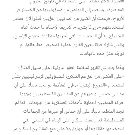
«القيود الأكثر تشدّدًا على الصحافة في تاريخ الحروب
المعاصرة». وسعت إلى التملّص من مسؤوليتها عن الخسائر في
الأرواح، فزعمت أنّ الكثير من المدنيين الغزّيين قُتلوا لأنّ حماس
استخدمتهم «دروعًا بشرية»، كذريعة لإخفاء ما حدث أثناء
الاجتياح. إلا أنّ التحقيقات التي أجرتها منظمات حقوق الإنسان،
والتي شارك فنكلستين القارئ عملية تمحيص مطالعاتها، لم
توجّه مثل هذه الاتهامات.
ومّما جاء في تقرير لمنظمة العفو الدولية، على سبيل المثال:
«على العكس من المزاعم المتكررة للمسؤولين الإسرائيليين بشأن
استخدام «الدروع البشرية»، فإنّ المنظّمة لم تجد دليلًا على أنّ
مقاتلي حماس أو غيرهم من المقاتلين الفلسطينيين وجّهوا
حركة المدنيين لحماية الأهداف العسكرية من الهجمات. كما لم
تجد المنظمة دليلًا على أنّ حماس أو غيرها من الجماعات
الفلسطينية قد أرغمت السكان على البقاء في المباني التي
استخدمها مقاتلوها أو حولها، ولا على منع المقاتلين للسكان من