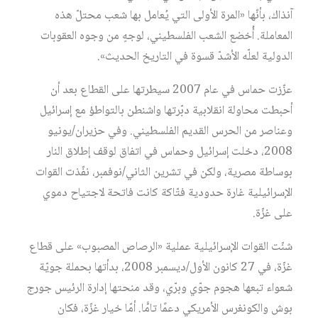
آنذاك، بأنّها «المرة الأولى التي يُعامل بها شعب محتلّ هذه
المعاملة. أُخضع الشعب الفلسطيني، لوجهٍ من وجوه العقوبات
الدولية لعلّه الأشدّ قسوة في التاريخ الحديث».
عزّزت حماس في عام 2007 سيطرتها على القطاع بعد أن
أحبطت محاولة انقلابية دبّرتها واشنطن بالتواطؤ مع إسرائيل
وعناصر من الحرس القديم الفلسطيني. وفي حزيران/يونيو
2008، دخلت إسرائيل وحماس في اتفاق لوقف إطلاق النار
بوساطة مصرية، ولكن في تشرين الثاني/نوفمبر، نفّذت القوات
الإسرائيلية غارة حدودية فتّاكة كانت فاتحة لاجتياح دموي
على غزّة.
شنّت القوات الإسرائيلية عملية «الرصاص المصبوب» على قطاع
غزّة، في 27 كانون الأول/ديسمبر 2008، بدأتها بحملة جويّة
شعواء تبعها هجوم جوّي وبرّي، وقد منحتها إدارة الرئيس جورج
بوش والكونغرس الأمريكي دعمًا تامًّا. أمّا خيار غزّة، فكان