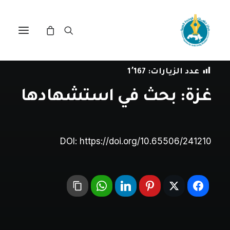
في
مراجعة اصدارات
•
12 مارس، 2025
عدد الزيارات:
1٬167
غزة: بحث في استشهادها
DOI:
https://doi.org/10.65506/241210