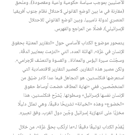
الأصليين بموجب سياسة حكومية واعية ومقصودة)، وملحق
(مقارنة في ما بين الوضع القانوني لاحتلال نظام جنوب أفريقيا
العنصري لدولة ناميبيا، وبين الوضع القانوني للاحتلال
الإسرائيلي)، فضلًا عن المراجع والفهرس.
يتمحور موضوع الكتاب الأساسي حول «التقارير المعنيّة بحقوق
الإنسان في غزّة»، الهائلة العدد، التي «التزمت بمعايير الدقّة،
وسجّلت سيرة البؤس والمعاناة.. والقسوة والتعسّف الإجرامي».
ولكن مصير هذه التقارير، كمصير التقارير الاقتصادية التي
استعرضها فنكلستين، هو التجاهل فيما عدا كادر ضيّق من
المتخصّصين، ففي «نهاية المطاف خضعت أوساط حقوق
الإنسان نفسها لإسرائيل» وسطوتها. يُشرّح فنكلستين، هذا
«الخضوع» وهذه «الخيانة» تشريحًا دقيقًا، وهي تمثّل دليلًا
مخزيًا على انتهازية إسرائيل وجُبن دول الغرب، وفق تعبيره.
يُقدّم الكتاب توثيقًا دقيقًا لـ«ما ارتُكب بحقّ غزّة»، من خلال