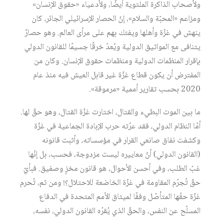
ولأصحاب الذاكرة الملتوية أيضًا، ولأدعياء «حقوق الإنسان»
ومزاعم «المحبّة والسلام»، إنّ الحصار الإسرائيلي الجائر، كان
ينهش في غزّة وأهلها ويفتك بهم على مرأى العالم. وهو حصارٌ
يتنافى مع المواثيق الدولية ويُعدّ خرقًا جسيمًا للقانون الدولي
بإقرار المنظمات الدولية ومنظمات حقوق الإنسان. وكان من
المفترض أن يكون قطاع غزّة غير قابل العيش فيه منذ عام
2020 بحسب تقارير أممية «مرموقة».
ما بين الموت البطيء والقتال، اختارت غزّة القتال، وهو حقّ لها.
أمّا النظام الدولي، فقد عرّته حرب الإبادة الجماعية في غزّة
وكشفت نفاق صانعي القرار في مؤسساته، وأثبت قانونه
(القانون الدولي) أنّ معاييره ليست مزدوجة، فحسب، بل إنّها
غبّ الطلب، وفي أحسن الأحوال، هو قانون مخزٍ وصفيق. فبأيّ
حقّ تُجرّم المقاومة في غزّة الخاضعة للاحتلال؟! ومن ثم، تُحرم
غزّة حقّها المتأصّل وفقًا لميثاق الأمم المتحدة في الدفاع
المسلّح عن النفس، والحقّ الذي يُقرّه القانون الدولي، نفسه،