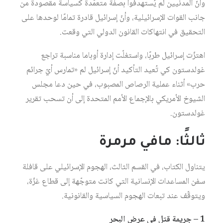
وأنّ المدنيين لم يُستهدفوا بصفة متعمّدة كسياسة مقصودة من
جانب القوات الإسرائيلية، وأنّ إسرائيل قادرة تمامًا لوحدها على
التحقيق في انتهاكات القانون الدولي التي وقعت.
اهتزّت إسرائيل طربًا، واستغلّت إدارة أوباما مناسبة تراجع
غولدستون كي تُعيد التأكيد أنّ إسرائيل لم «تمارس أيّ جرائم
حرب» أثناء عملية الرصاص المصبوب، في حين دعا مجلس
الشيوخ الأمريكي بالإجماع الأمم المتحدة إلى أن تسحب تقرير
غولدستون.
ثالثًا: مافي مرمرة
يتناول الكتاب، في القسم الثالث، الهجوم الإسرائيلي على قافلة
سفن المساعدات الإنسانية التي كانت متوجّهة إلى قطاع غزّة،
ويتوقّف عند تبعات الهجوم السياسية والقانونية.
1 – جريمة قتل في عرض البحر