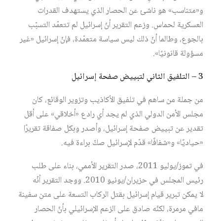
و«متناسب» هو ناشئ عن الحصار الذي يستهدف القدرات
العسكرية لحماس. وزعم التقرير أنّ إسرائيل لم تتعمّد التسبّب
بالجوع، وطالما أنّ ذلك ليس سياسة متعمّدة، فإنّ إسرائيل «غير
مسؤولة قانونيًا».
3 – التلفيق الثاني لتبييض صفحة إسرائيل
من جملة من ساهم في تلفيق الأكاذيب وتزوير الوقائع، كان
مجلس الأمن الدولي الذي لم يجد أي رادع «أخلاقي» على أقل
تقدير عن تبييض صفحة إسرائيل، وأصدر وبكل صفاقة تقريرًا
«حياديًا» و«شفافًا» قدّم لإسرائيل صكّ براءة فيه.
في تموز/يوليو 2011، صدر التقرير الأممي، بناء على طلب
رئيس المجلس في حزيران/يونيو 2010. ووجد التقرير أنّه
لا يمكن تبرير قيام إسرائيل بقتل الركاب التسعة على متن سفينة
مافي مرمرة، لكنّه صادق على الزعم الإسرائيلي بأنّ الحصار