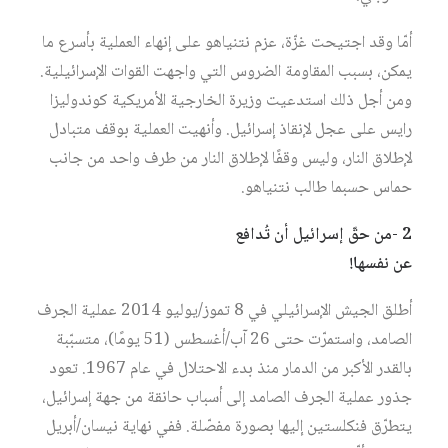
أمّا وقد اجتيحت غزّة، عزم نتنياهو على إنهاء العملية بأسرع ما
يمكن، بسبب المقاومة الضروس التي واجهت القوات الإسرائيلية.
ومن أجل ذلك استدعيت وزيرة الخارجية الأمريكية كوندوليزا
رايس على عجل لإنقاذ إسرائيل. وأنهيت العملية بوقف متبادل
لإطلاق النار، وليس وقفًا لإطلاق النار من طرف واحد من جانب
حماس حسبما طالب نتنياهو.
2 -من حقّ إسرائيل أن تُدافع
عن نفسها!
أطلق الجيش الإسرائيلي في 8 تموز/يوليو 2014 عملية الجرف
الصامد، واستمرّت حتى 26 آب/أغسطس (51 يومًا)، متسبّبة
بالقدر الأكبر من الدمار منذ بدء الاحتلال في عام 1967. تعود
جذور عملية الجرف الصامد إلى أسباب حانقة من جهة إسرائيل،
يتطرّق فنكلستين إليها بصورة مفصّلة. ففي نهاية نيسان/أبريل