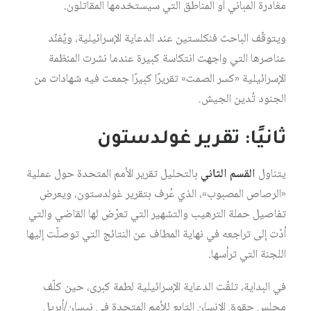
مغادرة المباني أو المناطق التي سيستخدمها المقاتلون.
ويتوقّف الباحث فنكلستين عند الدعاية الإسرائيلية، ويُفنّد
عناصرها التي واجهت انتكاسة كبيرة عندما نشرت المنظمة
الإسرائيلية «كسر الصمت» تقريرًا كبيرًا جمعت فيه شهادات من
الجنود تُدين الجيش.
ثانيًا: تقرير غولدستون
يتناول
القسم الثاني
بالتحليل تقرير الأمم المتحدة حول عملية
«الرصاص المصبوب»، الذي عُرف بتقرير غولدستون، ويعرض
تفاصيل حملة الترهيب والتشهير التي تعرّض لها القاضي والتي
أدّت إلى تراجعه في نهاية المطاف عن النتائج التي توصلّت إليها
اللجنة التي ترأسها.
في البداية، تلقّت الدعاية الإسرائيلية لطمة كبرى، حين كلّف
مجلس حقوق الانسان التابع للأمم المتحدة في نيسان/أبريل