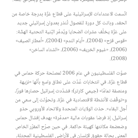
اتّسمت الاعتداءات الإسرائيلية على قطاع غزّة بدرجة خاصة من
الحقد، وباتت كل دورة للفصول تُنذر بعدوان إسرائيلي جديد
على غزّة يخلّف عشرات الضحايا ويُدمّر البُنية التحتية الهشّة:
«قوس قزح» (2004)، «أيام الندم» (2004)، «أمطار الصيف»
(2006)، «غيوم الخريف» (2006)، «الشتاء الساخن»
(2008).
صوّت الفلسطينيون في عام 2006 لمصلحة حركة حماس في
قطاع غزّة، في انتخابات عُدّت على نطاق واسع بأنّها «نزيهة
ومنصفة تمامًا» (جيمي كارتر)؛ فشدّدت إسرائيل حصارها فورًا،
و«توقّفت الأنشطة الاقتصادية في غزّة، وتحوّلت إلى سعي من
أجل البقاء». حذت الولايات المتحدة والاتحاد الأوروبي حذو
إسرائيل، إذ فرضا عقوبات مالية «مدمّرة» بهدف إفشال حماس
وضعضعة مكانتها كهيئة حاكمة. في حين صرّح المقرّر الخاص
المعني بحالة حقوق الإنسان في الأراضي الفلسطينية المحتلة،