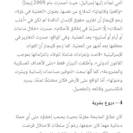
التي لجأت إليها إسرائيل، حيث أصدرت عام 2009 إيجازًا
«واقعيًا وقانونيًا» للدفاع عن نفسها، بعنوان «العملية في غزة».
زعم الإيجاز أن تقارير حقوق الإنسان الناقدة لم تكن في «أغلب
الحالات» إلّا «تسرّعًا في إطلاق الأحكام»، صدرت «خلال ساعات
أو أيام أو أسابيع» بعد العملية. وفي الواقع، صدرت التقارير في
معظمها بعد أشهر من العملية. كما زعم الإيجاز أنّ القوات
الإسرائيلية «قامت بإجراءات شاملة للوفاء بالتزاماتها بموجب
القانون الدولي»، وأطلقت النيران فقط «على الأهداف العسكرية
والمشروعة»، كما أنّها سعت «لتوفير مساعدات إنسانية ويسّرت
وصولها». أمّا الواقع على الأرض فكان مختلفًا تمامًا، يسرد
فنكلستين وقائعه بالتفصيل.
4 – دروع بشرية
كان نطاق المذبحة مفزعًا بحيث يصعب إخفاؤه على أي حملة
دعائية مهما كان حجمها، رغم أنّ سلطات الاحتلال فرضت