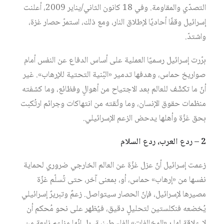
التصدّي والمقاومة. وفي 18 كانون الثاني/يناير 2009، أعلنت
إسرائيل وقفًا أحاديًا لإطلاق النار، ومع ذلك، استمرّ حصار غزة،
واشتدّ.
برّرت إسرائيل رسميًا العملية على أساس الدفاع عن النفس أمام
صواريخ حماس، وهدفها تدمير «البُنية التحتية للإرهاب». غير
أنّ ما تكشّف للعالم بعد الاجتياح من أهوالٍ وفظائع، وما كشفته
منظمات حقوق الإنسان، وما وثّقته من انتهاكات وجرائم ارتُكبت
بحق غزّة وأهلها يدحض الزعم الإسرائيلي.
2 – ردع العرب، ردع السلام
زعمت إسرائيل أنّ عزل غزّة عن العالم الخارجي ضروري لحماية
نفسها من «إرهاب» حماس، أو، بمعنى آخر، حتى تُسلّم غزّة
مصيرها لإسرائيل، فإنّ الحصار سيتواصل. زعمٌ وتبريرٌ إسرائيلي
يُخضعه فنكلستين لتحليلٍ دقيق، فيُظهر على نحو مُحكم أن
لا علاقة لها بـ«المخالفات» الفلسطينية، بل إنّها مزاعم نابعة من