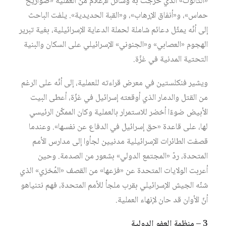
«الثالوث» الذي خرجت به وسائل الإعلام من العملية «صواريخ
حماس»، و«أنفاق الإرهاب»، و«القبة الحديدية». يلفت الباحث
إلى أنّه يمثّل دعائم شاملة لحملة الدعاية الإسرائيلية، بغية تبرير
الهجوم «العصابي» و«الجنوني» الإسرائيلي على السكان والبنية
التحتية المدنية في غزّة.
ويشير فنكلستين في معرض قراءته للعملية، إلى أنّه على الرغم
من القتل والدمار الذي أوقعته إسرائيل في غزّة، أعطى البيت
الأبيض ضوءًا أخضر للاستمرار بالعملية وكان الممكّن الرئيسي
لها، على قاعدة «حق إسرائيل في الدفاع عن نفسها». وعندما
قصفت الطائرات الإسرائيلية مدنيين لجأوا إلى مدارس الأمم
المتحدة، ردّ «المجتمع الدولي» بشعور من الصدمة. وحين
أعربت الولايات المتحدة عن «فزعها» من القصف «المُخزي» الذي
شنّه الجيش الإسرائيلي بقرب ملجأ للأمم المتحدة، فهم نتنياهو
أنّ الأوان قد حان لإنهاء العملية.
3 – منظمة العفو الدولية