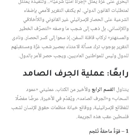
البحري على غزّة يمثّل «إجراءً أمنيًا شرعيًا».. وتنفيذه يمتثل
لمتطلبات القانون الدولي. لم يكتفِ التقرير الأممي بإضفاء
الشرعية على الحصار الإسرائيلي غير القانوني واللاأخلاقي
واللاإنساني، بل ذهب إلى شجب ما وصفه «التصرّف الخطير
والمستهتر» لركاب قافلة السفن، إذ سعوا إلى كسر الحصار. ونادى
التقرير بوجوب ترك مسألة الاعتناء بمصير شعب غزّة ومستقبلهم
للدول وليس للمواطنين العاديين، ويجب حصر الأمر بالدول.
رابعًا: عملية الجرف الصامد
يتناول
القسم الرابع
والأخير من الكتاب، عمليتي «عمود
السحاب» و«الجرف الصامد»، ويُقدّم في الأخيرة، عرضًا مفصّلًا
للفظائع الإسرائيلية، ووقائع خيانة منظمات حقوق الإنسان لشعب
فلسطين عقب هذه الجريمة.
1 – قوّةٌ ماحقةٌ تُلجم