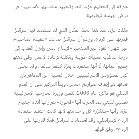
من ثم إلى تحطيم حزب الله، وتحييد منافسيها الأساسيين في
فرض الهيمنة الإقليمية.
مثّلت غزّة، عند هذا الحدّ، المكان الذي قد تستعيد فيه إسرائيل
قدرتها على الردع. ورغم أنّ إسرائيل صاغت «عقيدة الضاحية»،
عبر إشهار «القوّة غير المتناسبة» لإيقاع الضرر وإنزال العقاب إلى
درجة تتطلّب عمليات طويلة ومُكلفة لإعادة الإعمار، وفي ذهنها
جميع أعدائها، إلّا أنّها استفردت بغزّة كلُقمةٍ سائغة. وقد تخلّى
كبار المسؤولين الإسرائيليين، خلال العملية، عن التظاهر بأنّ
هدفها هو إيقاف صواريخ حماس، وبدأ التركيز على أنّ العدو
الفعلي هو ذاكرة عام 2006، لتُعلن وزيرة الخارجية الإسرائيلية
تسيبي لفيني بعد الحرب أنّها «فخورة» بقراراتها أثناء اجتياح
غزّة، وأنّها «ستكرّر» كل واحد منها لأنّها كانت «تنشد استعادة
الردع الإسرائيلي، وقد استعادت إسرائيل فعلًا قدرتها على
الردع»، وفق قولها.