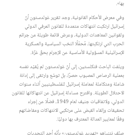
بها».
وفي معرض الأحكام القانونية، وجد تقرير غولدستون أنّ
إسرائيل ارتكبت انتهاكات متعددة للقانون العرفي الدولي
ولقوانين المعاهدات الدولية، وعرض قائمة طويلة من جرائم
الحرب التي ارتكبتها، مُحمّلًا النخب السياسية والعسكرية
الإسرائيلية المسؤولية الأساسية عن الإجرام بحقّ غزّة.
ويلفت الباحث فنكلستين، إلى أنّ غولدستون لم يُقيّد نفسه
بعملية الرصاص المصبوب حصرًا، بل توسّع وارتقى إلى إدانة
شاملة ومتكاملة لمعاملة إسرائيل للفلسطينيين أثناء سنوات
الاحتلال الطويلة. واقترح مساءلة إسرائيل عن انتهاكاتها للقانون
الدولي، ولاتفاقيات جنيف لعام 1949، فضلًا عن إجراء
تحقيقات وإلقاء القبض على مرتكبي الانتهاكات ومقاضاتهم
وفقًا لمعايير العدالة المعترف بها دوليًا.
صنّف نتنياهو «تهديد غولدستون» بأنّه أحد التحديات