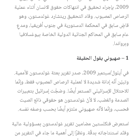
2009، بإجراء تحقيق في انتهاكات حقوق الانسان أثناء عملية
الرصاص المصبوب. وقاد التحقيق ريتشارد غولدستون، وهو
قاضٍ سابق في المحكمة الدستورية في جنوب أفريقيا، ومدعٍ
عام سابق في المحاكم الجنائية الدولية الخاصة بيوغسلافيا
وبرواندا.
1 – صهيوني يقول الحقيقة
في أيلول/سبتمبر 2009، صدر تقرير بعثة غولدستون الأممية.
وتبيّن أنّه إدانة شديدة لا لعملية الرصاص المصبوب فقط، وإنّما
للاحتلال الإسرائيلي المستمر أيضًا. وضجّت إسرائيل بتعبيرات
الصدمة والغضب، لا لأنّ غولدستون هو حقوقي ذائع الصيت
فحسب، وإنّما لأنّه صهيوني ملتزم أيضًا بحسب وصفه نفسه.
استعرض فنكلستين مضامين تقرير غولدستون بمسؤولية عالية
وفنّد استنتاجاته بدقّة. ونظرًا إلى أهمية ما جاء في التقرير من