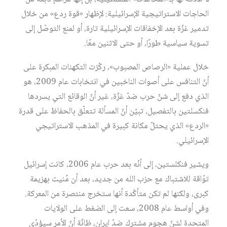
الحاجات الاستراتيجية الإسرائيلية: لإظهار «قوة ردع» من خلال
تدمير غزّة بعد الإخفاقات الإسرائيلية تارة، أو لمنع التوصّل إلى
تسوية سياسية طورًا، أو حتى الاثنين معًا.
خلال عملية «الرصاص المصبوب»، ركّزت التكهنات المبكرة على
أنّ التنافس على أصوات الناخبين في انتخابات عام 2009، هو
الذي دفع إلى شنّ حرب ضدّ غزّة، غير أنّ الوقائع التي يسردها
فنكسلتين بالتفصيل، تبيّن أنّ المسألة تتعلّق بالحفاظ على قدرة
«الردع» الذي يحتلّ مكانة كبيرة في المذهب الاستراتيجي
الإسرائيلي.
ويشير فنكلستين، إلى أنّه بعد حرب عام 2006، كانت إسرائيل
توّاقة للاشتباك مع حزب الله من جديد، بعد أن مُنيت بهزيمة
كبرى، ولكنها لم تكن متأكّدة أنها ستخرج منتصرة من المعركة.
وفي أواسط عام 2008، سعت إلى الضغط على الولايات
المتحدة لشنّ هجوم مشترك ضدّ ايران، ظانّة أنّ الأمر سيؤدّي