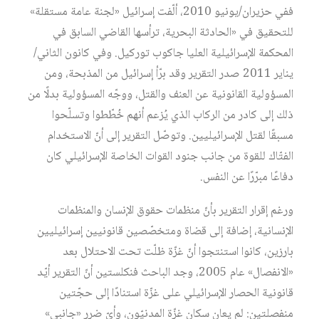
ففي حزيران/يونيو 2010، ألّفت إسرائيل «لجنة عامة مستقلة»
للتحقيق في «الحادثة البحرية، ترأسها القاضي السابق في
المحكمة الإسرائيلية العليا جاكوب توركيل. وفي كانون الثاني/
يناير 2011 صدر التقرير وقد برّأ إسرائيل من المذبحة، ومن
المسؤولية القانونية عن العنف والقتل، ووجّه المسؤولية بدلًا من
ذلك إلى كادر من الركاب الذي يُزعم أنهم خُطّطوا وتسلّحوا
مسبقًا لقتل الإسرائيليين. وتوصّل التقرير إلى أنّ الاستخدام
الفتّاك للقوة من جانب جنود القوات الخاصة الإسرائيلي كان
دفاعًا مبرّرًا عن النفس.
ورغم إقرار التقرير بأنّ منظمات حقوق الإنسان والمنظمات
الإنسانية، إضافة إلى قضاة ومتخصّصين قانونيين إسرائيليين
بارزين، كانوا استنتجوا أنّ غزّة ظلّت تحت الاحتلال بعد
«الانفصال» عام 2005، وجد الباحث فنكلستين أنّ التقرير أيّد
قانونية الحصار الإسرائيلي على غزّة استنادًا إلى حجّتين
منفصلتين: لم يعانِ سكان غزّة المدنيّون، وأيّ ضرر «جانبي»