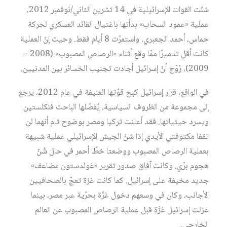
شنّت القوات الإسرائيلية في 14 تشرين الثاني/نوفمبر 2012،
عملية «عمود السحاب» بدأتها باغتيال القائد العسكري لحركة
حماس، أحمد الجعبري، واستمرّت 8 أيام فقط. وحيث إنّ العملية
كانت أقل تدميرًا ممّا وقع أثناء «الرصاص المصبوب» (2008 –
2009)، رُوّج أنّ إسرائيل أجادت تجنيب الخسائر بين المدنيين.
في الواقع، قرار إسرائيل كبح قوّتها العنيفة في عام 2012، يرجع
إلى مجموعة من الظروف السياسية، يُفصّلها الباحث فنكلستين
ويسرد حيثياتها. فقد أعلنت تركيا ومصر بوضوح تام أنهما لن
تقفا مكتوفتي الأيدي إذا شنّ الجيش الإسرائيلي عملية شبيهة
بعملية الرصاص المصبوب ووضعتا خطًا أحمر في حال شُنّ
هجوم برّي. وكانت آفاق صدور تقرير «غولدستون مضاعف»
جديد مخيفة على إسرائيل. كما كانت غزة تعجّ بالصحافيين
الأجانب، وكان في وسعهم دخول غزّة بحرّية عبر مصر، بينما
عزلت إسرائيل غزّة قبل عملية الرصاص المصبوب عن العالم
الخارجي.