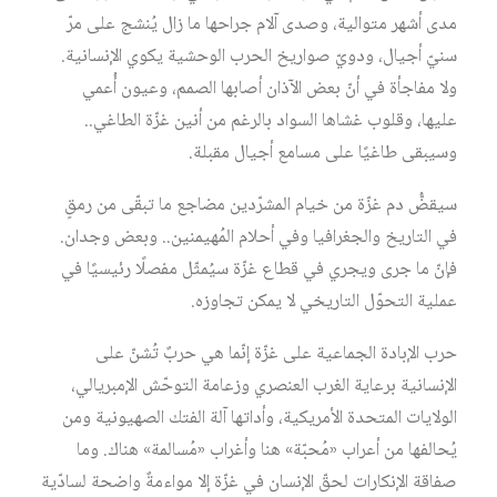
مدى أشهر متوالية، وصدى آلام جراحها ما زال يُنشج على مرّ
سنيّ أجيال، ودويّ صواريخ الحرب الوحشية يكوي الإنسانية.
ولا مفاجأة في أنّ بعض الآذان أصابها الصمم، وعيون أُعمي
عليها، وقلوب غشاها السواد بالرغم من أنين غزّة الطاغي..
وسيبقى طاغيًا على مسامع أجيال مقبلة.
سيقضُّ دم غزّة من خيام المشرّدين مضاجع ما تبقّى من رمقٍ
في التاريخ والجغرافيا وفي أحلام المُهيمنين.. وبعض وجدان.
فإنّ ما جرى ويجري في قطاع غزّة سيُمثّل مفصلًا رئيسيًا في
عملية التحوّل التاريخي لا يمكن تجاوزه.
حرب الإبادة الجماعية على غزّة إنّما هي حربٌ تُشنّ على
الإنسانية برعاية الغرب العنصري وزعامة التوحّش الإمبريالي،
الولايات المتحدة الأمريكية، وأداتها آلة الفتك الصهيونية ومن
يُحالفها من أعراب «مُحبّة» هنا وأغراب «مُسالمة» هناك. وما
صفاقة الإنكارات لحقّ الإنسان في غزّة إلا مواءمةٌ واضحة لسادّية