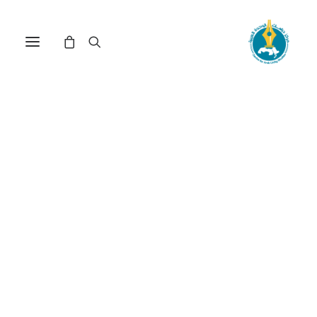
في
مراجعة اصدارات
•
15 يونيو، 2022
عدد الزيارات:
1٬024
غزة : التاريخ الاجتماعي
تحت الاستعمار البريطاني
(*)