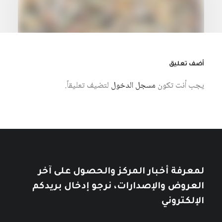
أضف تعليق
يجب أنت تكون
مسجل الدخول
لتضيف تعليقاً.
28 يوليو، 2026
مقدمة مختصرة في الشعبوية
كتبه ياسمين قعيق
لمعرفة أخبار المركز والحصول على آخر
العروض والإصدارات، نرجو إدخال بريدكم
الإلكتروني