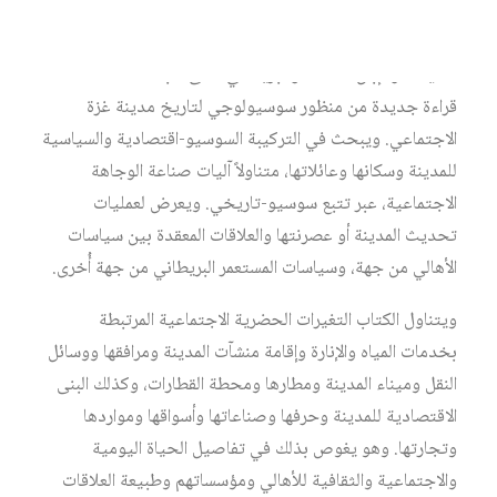
يعرض هذا الكتاب – كما يأتي في تعريفه – للتاريخ الاجتماعي
لمدينة غزة إبان الاستعمار البريطاني حتى نكبة 1948، مقدماً
قراءة جديدة من منظور سوسيولوجي لتاريخ مدينة غزة
الاجتماعي. ويبحث في التركيبة السوسيو-اقتصادية والسياسية
للمدينة وسكانها وعائلاتها، متناولاً آليات صناعة الوجاهة
الاجتماعية، عبر تتبع سوسيو-تاريخي. ويعرض لعمليات
تحديث المدينة أو عصرنتها والعلاقات المعقدة بين سياسات
الأهالي من جهة، وسياسات المستعمر البريطاني من جهة أُخرى.
ويتناول الكتاب التغيرات الحضرية الاجتماعية المرتبطة
بخدمات المياه والإنارة وإقامة منشآت المدينة ومرافقها ووسائل
النقل وميناء المدينة ومطارها ومحطة القطارات، وكذلك البنى
الاقتصادية للمدينة وحرفها وصناعاتها وأسواقها ومواردها
وتجارتها. وهو يغوص بذلك في تفاصيل الحياة اليومية
والاجتماعية والثقافية للأهالي ومؤسساتهم وطبيعة العلاقات