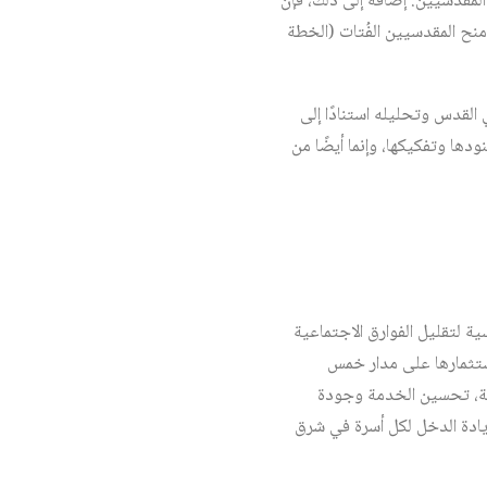
المقدسيين. إضافة إلى ذلك، فإن
نح المقدسيين الفُتات (الخطة
القدس وتحليله استنادًا إلى
ها وتفكيكها، وإنما أيضًا من
2، تمت الموافقة على الخطة الخمسية لتقليل الفوارق الاجتماعية
الحكومة ميزانية قدرها 2.1 مليار شيقل ليتم استثمارها على مدار خمس
لصحة، تحسين الخدمة وجودة
يادة الدخل لكل أسرة في شرق