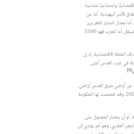
 اقتصاديًا واجتماعيًا متدنية
ط إنفاق الأسرة في شرق القدس سنة 2017 أقل بنسبة 20 بالمئة من إنفاق الأسر اليهودية. أما عن
 تحت خط الفقر في القدس فهي تبلغ 45 بالمئة؛ نسبة الفقر بين اليهود 25 بالمئة، أما معدل انتشار الفقر بين
الأسر في شرق القدس فهو 75 بالمئة، وبين الأطفال 86 بالمئة، ويبلغ معدل الأجور في القدس لليهود 8700 شيقل، أما للعرب فهو 5500
ف الخطة الاقتصادية، إذ إن
صلة في غرب القدس أعلى
[9]
ا
.
وردت في الخطة الحكومية كان بند تسوية الأراضي، إذ حتى عام 2018، كان 90 بالمئة من أراضي شرق القدس أراضي
غير مسوّاة، ووفقًا للخطة الحكومية 3790، فإن عملية التسوية التي بدأت عام 2018 ستستمر حتى عام 2025، وقد خصصت لها الحكومة
ا، أو أن يختار الحصول على
قروض أخرى غير قرض الرهن العقاري، وهو أمر يؤدي إلى