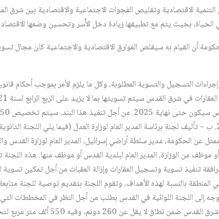
379 إلى تحقيق التنمية الاقتصادية وتقليص الفجوات الاجتماعية والاقتصادية بين شرق
الحياة، بحيث يتم مع تطبيقها زيادة دخل الأُسر وتحسين وضعها الاقتصاد
كومة أن القيام به سيقلص الفوارق الاقتصادية والاجتماعية كان مجال تسوي
يذ إجراءات التسجيل والتسوية المطلوبة، وكل ما يلزم الأمر بموجب أحكام قان
بين السنوات 2018 حتى 2023. ب – تأليف لجنة برئاسة المدير العام لوزارة العدل (فيما يلي اللجن
ممثل عن الحكومة، مدير سلطة أراضي إسرائيل، المدير العام لوزارة القدس وال
 أو موظف من الوزارة، المدير العام لبلدية القدس أو موظف منها. هذه اللجن
ج العمل بموجب البند 6\أ، مرافقة تنفيذ تسوية وتسجيل العقارات وإزالة العقبات من أجل تمكين 
 المنطقة بالنسبة لهذه الأهداف، وتقوم اللجنة بتقديم توصية للجنة متابعة
التوجه إلى اللجنة اللوائية في القدس بطلب من أجل النظر في المخططات التي 
المحلي والصناعي والتجاري في شرق القدس ضمن نطاق 