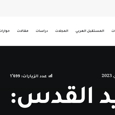
ات
المستقبل العربي
المجلات
دراسات
مقالات
حوارات
عدد الزيارات:
1٬699
د القدس: