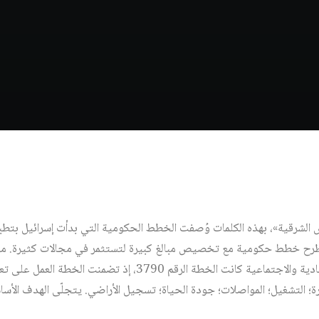
 الشرقية»، بهذه الكلمات وُصفت الخطط الحكومية التي بدأت إسرائيل بتط
ى طرح خطط حكومية مع تخصيص مبالغ كبيرة لتستثمر في مجالات كثيرة. م
طرحت لتقليص الفجوات الاقتصادية والاجتماعية كانت الخطة الرقم 3790، 
جارة؛ التشغيل؛ المواصلات؛ جودة الحياة؛ تسجيل الأراضي. يتجلّى الهدف الأس