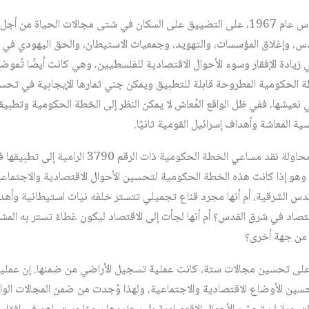
عملت إسرائيل، منذ احتلالها القدس عام 1967، على التضييق على السكان في شتى مجالات
س، وإغلاق المؤسسات، والتهويد، وجمعيات الاستيطان، والحق اليهودي في الأر
يادة الإفقار وسوء الأحوال الاقتصادية للفلسطيين، وهي كانت أيضًا تُموض
طة الحكومية المطروحة قابلة للتطبيق ويمكن جني ثمارها الإيجابية في تحس
ي نعيشها، ففي ظل الواقع المُعاش لا يمكن النظر إلى الخطة الحكومية وتطبي
ية المعاشة وأهداف إسرائيل القومية ثانيًا.
يتمحور هدف الدراسة إذًا حول محاولة نقد مساعي الخطة ال
وهو إذا كانت هذه الخطة الحكومية لتحسين الأحوال الاقتصادية والاجتماع
قدس الشرقية، أم أنها مجرد قناع تجميلي تتستر خلفه نيات استيطانية وأ
قتصاد في شرق القدس؟ أم أنها لجأت إلى الاقتصاد ليكون غطاءً تستر به الم
 من جهة أخرى؟
لى تحسين مجالات ستة، كانت عملية تسجيل الأراضي من ضمنها. إن عملية
ن الأوضاع الاقتصادية والاجتماعية، ولهذا وُجدت من ضمن المجالات الوا