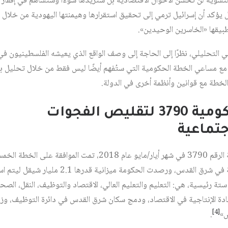
التسوية لن تحسّن الأحوال الاقتصادية بل ستزيدها سوءًا وستساهم في إفقار 
 يؤكد أن إسرائيل ترمي إلى تحقيق استقرارها وهيمنتها اليهودية من خلال م
ي التحليلي، نظرًا إلى الحاجة إلى وصف الواقع الذي يعيشه الفلسطينيون في 
ا مع مساعي الخطة الحكومية التي ستُفهم أيضًا ليس فقط من خلال تحليل بنود
لخطة مع قوانين وأنظمة أخرى في الدولة.
ليص الفجوات
جتماعية
بموجب قرار الحكومة الإسرائيلية الرقم 3790 في شهر أيار/مايو عام 018
والاقتصادية والتنمية الاقتصادية في شرق القدس، ورصدت 
 ستة رئيسية، هي: التعليم والتعليم العالي، الاقتصاد والتوظيف، النقل، ا
يادة الإنتاجية في الاقتصاد، ودمج سكان شرق القدس في دائرة التوظيف، وز
[4]
س»
.