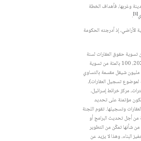
 المدينة وغربها، فأهداف الخطة
[5]
ي
.
ة الأراضي، إذ أدرجته الحكومة
ون تسوية حقوق العقارات لسنة
1969، على الأقل 50 بالمئة من العقارات في شرق القدس سيتم تسويتها بما لا يزيد على الربع الرابع لسنة 2021، 100 بالمئة من تسوية
وتسجيل العقارات في شرق القدس سيكون حتى نهاية 2025. من أجل تنفيذ هذا البند، سيتم تخصيص 50 مليون شيقل مقسمة بالتساوي
ة الثانوية لموضوع تسجيل العقارات)،
تراث، مركز خرائط إسرائيل،
ة تكون مؤتمنة على تحديد
تسوية العقارات وتسجيلها. تقوم اللجنة
 من أجل تحديث البرامج أو
من شأنها تمكّن من التطوير
لا يقل عن 260 دونم، وفيه 550 ألف متر مربع لتحفيز البناء، وهذا لا يزيد عن