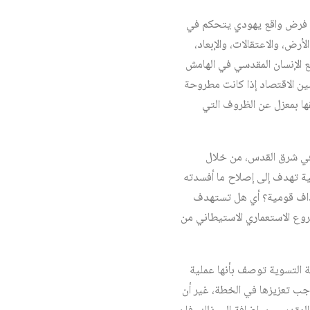
 الحياة من أجل فرض واقع يهودي يتحكم في
ض، والاعتقالات، والإبعاد،
ع الإنسان المقدسي في الهامش
ين الاقتصاد إذا كانت مطروحة
قها بمعزل عن الظروف التي
حكومية ذات الرقم 3790 الرامية إلى تطبيقها في شرق القدس، من خلال
ية تهدف إلى إصلاح ما أفسدته
هداف قومية؟ أي هل تستهدف
شروع الاستعماري الاستيطاني من
 التسوية توصف بأنها عملية
جب تعزيزها في الخطة، غير أن