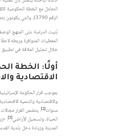
ادعاء الباحثة يتمثل بأن عملية 
التعامل مع الخطة الحكومية ككل
الرقم 3790)، والتي يكونون بتطبيقها «الخاسرين الوحيدين».
بُنيت الدراسة على المنهج الوصف
المعطيات المتوافرة وربطه لاحقً
خلال تحليل العلاقة في تطبيق ا
أولًا: الخطة الحكومية 3790 لتق
الاقتصادية والا
[2]
سنوات
. يتضمن القرار مجالات
[3]
الحياة، وتسجيل الأراضي
: «ز
المدينة وزيادة دخل بلدية القد