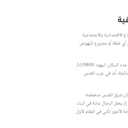
ية
ع الاقتصادية والاجتماعية
دي أي خطة أو مشروع للنهوض
بلغ عدد سكان القدس في نهاية عام 2017، 901300 نسمة، أي ما نسبته 10 بالمئة من سكان إسرائيل، يبلغ عدد السكان اليهود 559800،
ما يبلغ عدد السكان العرب 341500 نسمة. نسبة سكان شرق القدس من اليهود 38 بالمئة، ومن العرب 62 بالمئة، أما في غرب القدس
 سكان شرق القدس منخفضة
ذ يعمل الرجال عادة في البناء
ة الأجور تأتي في المقام الأول