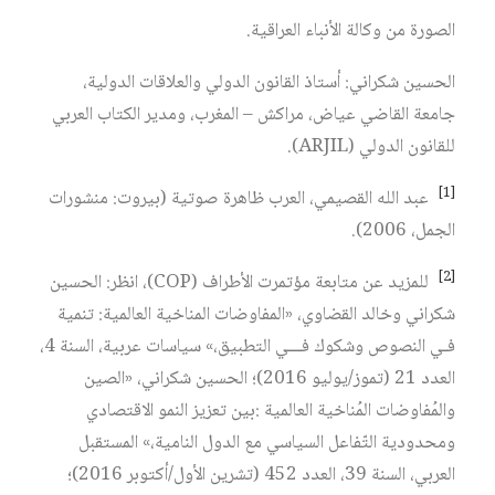
الصورة من وكالة الأنباء العراقية.
الحسين شكراني: أستاذ القانون الدولي والعلاقات الدولية،
جامعة القاضي عياض، مراكش – المغرب، ومدير الكتاب العربي
للقانون الدولي (ARJIL).
[1]
عبد الله القصيمي، العرب ظاهرة صوتية (بيروت: منشورات
الجمل، 2006).
[2]
للمزيد عن متابعة مؤتمرت الأطراف (COP)، انظر: الحسين
شكراني وخالد القضاوي، «المفاوضات المناخية العالمية: تنمية
فـي النصوص وشكوك فـــي التطبيق،» سياسات عربية، السنة 4،
العدد 21 (تموز/يوليو 2016)؛ الحسين شكراني، «الصين
والمُفاوضات المُناخية العالمية :بين تعزيز النمو الاقتصادي
ومحدودية التّفاعل السياسي مع الدول النامية،» المستقبل
العربي، السنة 39، العدد 452 (تشرين الأول/أكتوبر 2016)؛