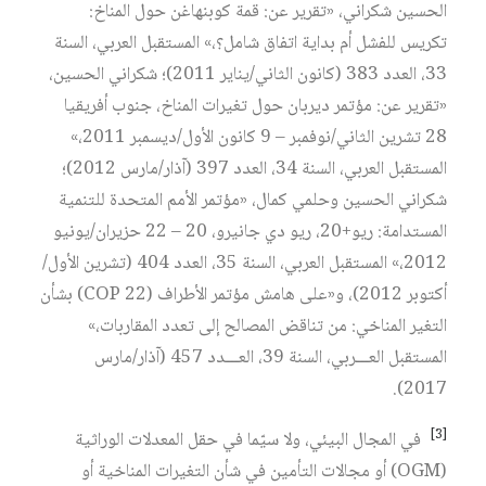
الحسين شكراني، «تقرير عن: قمة كوبنهاغن حول المناخ:
تكريس للفشل أم بداية اتفاق شامل؟،» المستقبل العربي، السنة
33، العدد 383 (كانون الثاني/يناير 2011)؛ شكراني الحسين،
«تقرير عن: مؤتمر ديربان حول تغيرات المناخ، جنوب أفريقيا
28 تشرين الثاني/نوفمبر – 9 كانون الأول/ديسمبر 2011،»
المستقبل العربي، السنة 34، العدد 397 (آذار/مارس 2012)؛
شكراني الحسين وحلمي كمال، «مؤتمر الأمم المتحدة للتنمية
المستدامة: ريو+20، ريو دي جانيرو، 20 – 22 حزيران/يونيو
2012،» المستقبل العربي، السنة 35، العدد 404 (تشرين الأول/
أكتوبر 2012)، و«على هامش مؤتمر الأطراف (COP 22) بشأن
التغير المناخي: من تناقض المصالح إلى تعدد المقاربات،»
المستقبل العـــربي، السنة 39، العـــدد 457 (آذار/مارس
2017).
[3]
في المجال البيئي، ولا سيّما في حقل المعدلات الوراثية
(OGM) أو مجالات التأمين في شأن التغيرات المناخية أو