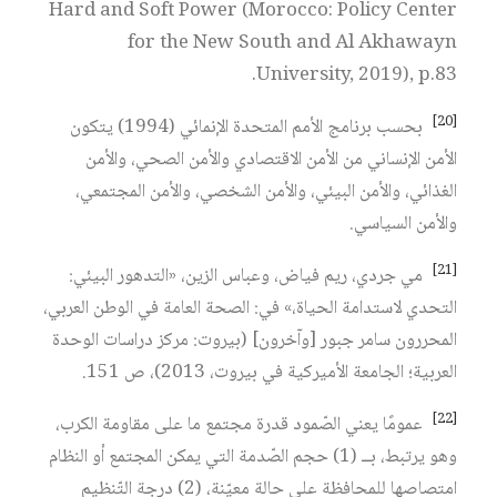
Hard and Soft Power (Morocco: Policy Center
for the New South and Al Akhawayn
University, 2019), p.83.
[20]
بحسب برنامج الأمم المتحدة الإنمائي (1994) يتكون
الأمن الإنساني من الأمن الاقتصادي والأمن الصحي، والأمن
الغذائي، والأمن البيئي، والأمن الشخصي، والأمن المجتمعي،
والأمن السياسي.
[21]
مي جردي، ريم فياض، وعباس الزين، «التدهور البيئي:
التحدي لاستدامة الحياة،» في: الصحة العامة في الوطن العربي،
المحررون سامر جبور [وآخرون] (بيروت: مركز دراسات الوحدة
العربية؛ الجامعة الأميركية في بيروت، 2013)، ص 151.
[22]
عمومًا يعني الصّمود قدرة مجتمع ما على مقاومة الكرب،
وهو يرتبط، بــ (1) حجم الصّدمة التي يمكن المجتمع أو النظام
امتصاصها للمحافظة على حالة معيّنة، (2) درجة التّنظيم