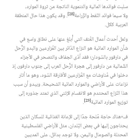
سلبت فوائدها المالية والتنموية الناتجة من ثروة الموارد،
[28]
ولا سيما فوائد النّفط والزّراعة‏
. وقد يكون هذا حال المنطقة
العربية ككل.
ولعل أحدث أعمال العُنف التي أُبلغ عنها على نطاق واسع في
شأن الموارد المائية هو النزاع الدّائر بين المُزارعين والبدو الرُّحل
في دارفور بالسّودان؛ فقد أدّى الجفاف والتصحر في الأجزاء
الشّمالية من دارفور إلى هجرة الرُّحل العرب إلى جنوب دارفور، إذ
دخلوا في مُناوشات مع المُزارعين الأفارقة السّود، وهو ما أثار
نزاعات على الأراضي والموارد المائية الشحيحة. ويبدو أن سبب
هذا النّزاع المحتدم هو الانقسام الإثني الذي تمتد جذوره إلى
[29]
توزيع الموارد المائية‏
.
فــ«هناك حاجة مُلحة جدًا إلى الإعانة الغذائية للسكان الذين
يحتاجون إليها في بعض البُلدان، مثل الأراضي الفلسطينية
المحتلة والصومال واليمن، ولا توجد بدائل، على المديين