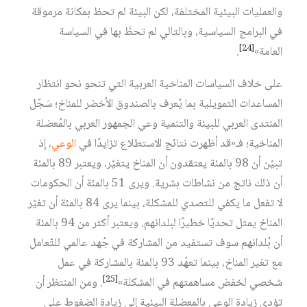
والعمليات البيئية المختلفة، لكن البيئة لم تحظ بمكانة مرموقة
في البرامج السياسية، وبالتالي لم تحظَ بها في السياسة
[24]
العامة»‏
.
على خلاف السياسات المناخية العربية التي تنحو نحو انتظار
المساعدات التمويلية بما يُعرف بالصندوق الأخضر للمناخ؛ سَجّل
المنتدى العربي للبيئة والتنمية وعي الجمهور العربي بالمُعضلة
المناخية؛ فـ«قد أظهرت نتائج الاستطلاع تزايدًا في
الوعي
، إذ
تبيّن أن 98 بالمئة يعتقدون أن المناخ يتغيّر، ويعتبر 89 بالمئة
أن ذلك ناتج من نشاطات بشرية. ويرى 51 بالمئة أن الحكومات
لا تفعل ما يكفي للتصدي للمشكلة، بينما يرى 84 بالمئة أن تغيّر
المناخ يمثل تحديًا خطيرًا لبلدانهم. ويعتبر أكثر من 94 بالمئة
أن بُلدانهم سوف تستفيد من المشاركة في جُهد عالمي للتّعامل
مع تغير المناخ، بينما تعهّد 93 بالمئة بالمشاركة في عمل
[25]
شخصي لخفض مساهمتهم في المشكلة»‏
. ومن المنتظر أن
تؤدي زيادة الوعي بالمعضلة البيئية إلى زيادة الضغوط على