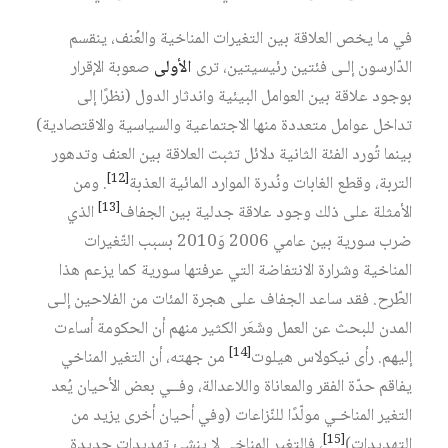
في ما يخص العلاقة بين التغيرات المناخية والعُنف، ينقسم
الدّارسون إلـى فئتين رئيسيتين، ترى
الأولى
صعوبة الإقرار
بوجود علاقة بين العوامل البيئية واندثار الدول (نظرًا إلى
تداخل عوامل متعددة منها الاجتماعية والسياسية والاقتصادية)
بينما تُورد الفئة الثانية دلائل تثبت العلاقة بين العنف وتدهور
[12]
التربة، وقطع الغابات ونُدرة الموارد المائية العذبة‏
. ومن
[13]
الأمثلة على ذلك وجود علاقة جدلية بين الجفاف‏
الذي
ضرب سورية بين عامي 2006 وَ2010 بسبب التّغيرات
المناخية وشرارة الانتفاضة التي عرفتها سورية كما يزعم هذا
الطّرح. فقد ساعد الجفاف على هجرة المئات من الفلاحين إلـى
المدن للبحث عن العمل وشَعَر الكثير منهم أن الحكومة أساءت
[14]
إليهم. رأى نيكولاس هيلوت‏
من جهته، أن التغير المناخي
يفاقم حدّة الفقر والمعاناة واللاعدالة، وفــي بعض الأحيان يُعد
التغير المناخـي مولّدًا للنّزاعات (وفي أحيان أخرى يزيد من
[15]
التهديدات)‏
، فالتغير المناخي لا ينشئ تهديدات جديدة