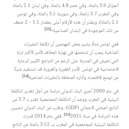
الجزائر 3.6 بالمئة، وفي مصر 4.8 بالمئة، وفي لبنان 2.1 بالمئة،
وفي المغرب 3.7 بالمئة، وفي سورية 3.5 بالمئة، وفي تونس
2.1 بالمئة)، ويقدّر أن هذه الأرقام أعلى بمقدار 1.5 – 2 ضعف
[33]
من تلك الموجودة في البلدان الصناعية»‏
.
ففي تونس مثلًا يشير بعض المهتمين أن تكلفة التغيرات
المناخية يجب أن تتحملها في نهاية المطاف الأسر الأكثر ثراءً
التي تعيش في المدينة على الرغم من التراجع الكبير للرعاية
الاجتماعية في تونس. الأسر الفقيرة والقروية قد تستفيد شيئًا
[34]
من توسع الاقتصاد وآثاره المتعلقة بالتغيرات المناخية‏
.
في عام 2000 أجرى البنك الدولي دراسة من أجل تقدير التكلفة
البيئية في المغرب ووجد أن التكلفة المجتمعية تقدر بـ 3.7 من
الناتج المحلي الاجمالي (GDP). وطلب من البنك الدولي تحيين
[35]
هذه الدراسة في سنة 2015‏
. ففي عام 2014 قدرت
التكلفة البيئية المجتمعية في المغرب بــ 3.52 بالمئة من الناتج