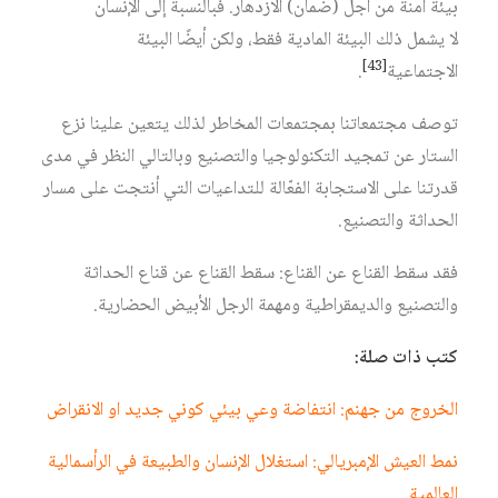
بيئة آمنة من أجل (ضمان) الازدهار. فبالنسبة إلى الإنسان
لا يشمل ذلك البيئة المادية فقط، ولكن أيضًا البيئة
[43]
الاجتماعية‏
.
توصف مجتمعاتنا بمجتمعات المخاطر لذلك يتعين علينا نزع
الستار عن تمجيد التكنولوجيا والتصنيع وبالتالي النظر في مدى
قدرتنا على الاستجابة الفعّالة للتداعيات التي أنتجت على مسار
الحداثة والتصنيع.
فقد سقط القناع عن القناع: سقط القناع عن قناع الحداثة
والتصنيع والديمقراطية ومهمة الرجل الأبيض الحضارية.
كتب ذات صلة:
الخروج من جهنم: انتفاضة وعي بيئي كوني جديد او الانقراض
نمط العيش الإمبريالي: استغلال الإنسان والطبيعة في الرأسمالية
العالمية