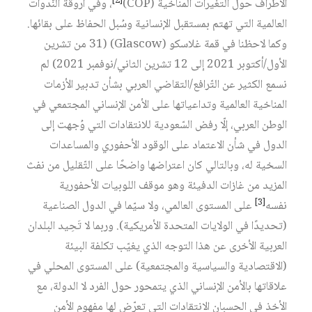
[2]
الأطراف حول التغيرات المناخية (COP)‏
، وفي أروقة النّدوات
العالمية التي تهتم بمستقبل الإنسانية وسُبل الحفاظ على بقائها.
وكما لاحظنا في قمة غلاسكو (Glascow) (31 من تشرين
الأول/أكتوبر 2021 إلى 12 تشرين الثاني/نوفمبر 2021) لم
نسمع الكثير عن التّرافع/التقاضي العربي بشأن تدبير الأزمات
المناخية العالمية وتداعياتها على الأمن الإنساني المجتمعي في
الوطن العربي، إلّا رفض السّعودية للانتقادات التي وُجهت إلى
الدول في شأن الاعتماد على الوقود الأحفوري والمساعدات
السخية له، وبالتالي كان اعتراضها واضحًا على التّقليل من نفث
المزيد من غازات الدفيئة وهو موقف اللوبيات الأحفورية
[3]
نفسه‏
على المستوى العالمي، ولا سيّما في الدول الصناعية
(تحديدًا في الولايات المتحدة الأمريكية). وربما لا تَحِيد البلدان
العربية الأخرى عن هذا التوجه الذي يغيّب تكلفة البيئة
(الاقتصادية والسياسية والمجتمعية) على المستوى المحلي في
علاقاتها بالأمن الإنساني الذي يتمحور حول الفرد لا الدولة، مع
الأخذ في الحسبان الانتقادات التي تعرّض لها مفهوم الأمن