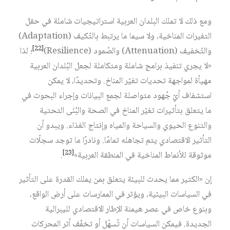
ومع ذلك لا تملك البلدان العربية استراتيجيات شاملة في حقل
التغيرات المناخية، ولا سيما ما يرتبط بالتّكيف (Adaptation)
[22]
والتّخفيف (Attenuation) والصّمود (Resilience)‏
؛ لذا
«لا يجري تنفيذ برامج شاملة ومتكاملة لجعل البُلدان العربية
مهيأة لمواجهة تحديات تغيّر المناخ. وتحديدًا، لا يمكن
استشفاف أيّ جُهود متواصلة لجمع البيانات وإجراء البحوث في
ما يتعلق بتأثيرات تغيّر المناخ في الصحة والبُنَى التحتية
والتنوع الحيوي والسياحة والمياه وإنتاج الغذاء. ويبدو أن
التأثير الاقتصادي يتم تجاهله تمامًا. ونادرًا ما توجد سجلّات
[23]
موثوقة للأنماط المناخية في المنطقة العربية»‏
.
إن «الكثير مما يحدث للبيئة يتعلق بمن يملك القدرة على التأثير
في السياسات البيئية، ويؤثر في الممارسات على أرض الواقع،
وبنوع خاص في عصر هيمنة الإطار الاقتصادي لليبرالية
الجديدة. فيمكن السياسات أن تُسهّل أو تخفّف أثر المحركات