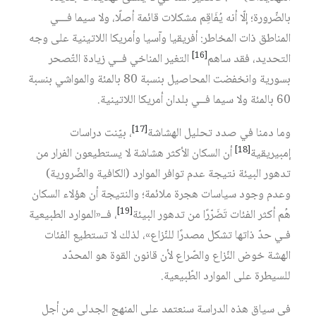
بالضّرورة؛ إلّا أنه يُفَاقِم مشكلات قائمة أصلًا، ولا سيما فـــي
المناطق ذات المخاطر: أفريقيا وآسيا وأمريكا اللاتينية على وجه
[16]
التحديد، فقد ساهم‏
التغير المناخي فــي زيادة التّصحر
بسورية وانخفضت المحاصيل بنسبة 80 بالمئة والمواشي بنسبة
60 بالمئة ولا سيما فــي بلدان أمريكا اللاتينية.
[17]
وما دمنا في صدد تحليل الهشاشة‏
، بيّنت دراسات
[18]
إمبيريقية‏
أن السكان الأكثر هشاشة لا يستطيعون الفرار من
تدهور البيئة نتيجة عدم توافر الموارد (الكافية والضّرورية)
وعدم وجود سياسات هجرة ملائمة؛ والنتيجة أن هؤلاء السكان
[19]
هُم أكثر الفئات تَضَرّرًا من تدهور البيئة
، فــ‏«الموارد الطبيعية
فـي حدّ ذاتها تشكل مصدرًا للنّزاع»، لذلك لا تستطيع الفئات
الهشة خوض النّزاع والصّراع لأن قانون القوة هو المحدّد
للسيطرة على الموارد الطّبيعية.
في سياق هذه الدراسة سنعتمد على المنهج الجدلي من أجل