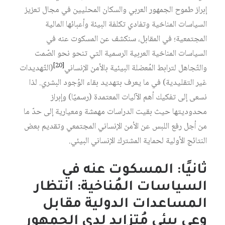
إبراز طموح الجمهور العربي والسكان المحليين في مجال تعزيز
السياسات المناخية وتفادي تكلفة البيئة وأعبائها المالية
المجتمعية؛ في المقابل، سنكشف عن المسكوت عنه في
السياسات المناخية العربية الرسمية التي تنحو نحو الصّمت
[20]
والتّجاهل لترابط المُعضلة البيئية بالأمن الإنساني‏
(التّهديدات
غير التقليدية) في ما يعرف بتهديد بقاء الوُجود البشري. لذا
نسعى إلى تفكيك أهم الآليات المعتمدة (رسميًا) وإبراز
محدوديتها حيث بقيت الدراسات مهمشة ومعيارية إلى حدّ ما
من أجل رفع اللبس عن الأمن الإنساني المجتمعي وتقديم بعض
النتائج الأولية لحماية المشترك الإنساني البيئي.
ثانيًا: المسكوت عنه في
السياسات المُناخية: انتظار
المساعدات الدولية مقابل
وعي بيئي مُتزايد لدى الجمهور