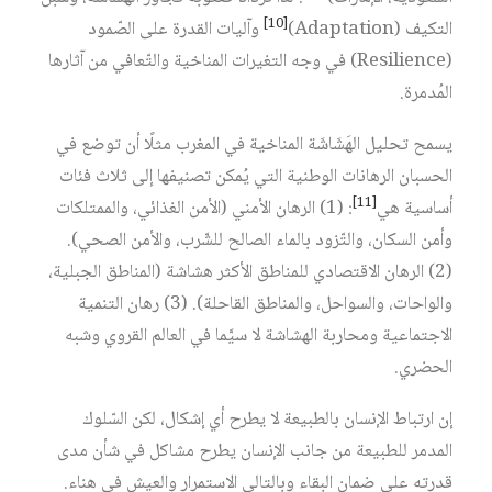
[10]
التكيف (Adaptation)‏
وآليات القدرة على الصّمود
(Resilience) في وجه التغيرات المناخية والتّعافي من آثارها
المُدمرة.
يسمح تحليل الهَشَاشَة المناخية في المغرب مثلًا أن توضع في
الحسبان الرهانات الوطنية التي يُمكن تصنيفها إلى ثلاث فئات
[11]
أساسية هي‏
: (1) الرهان الأمني (الأمن الغذائي، والممتلكات
وأمن السكان، والتّزود بالماء الصالح للشّرب، والأمن الصحي).
(2) الرهان الاقتصادي للمناطق الأكثر هشاشة (المناطق الجبلية،
والواحات، والسواحل، والمناطق القاحلة). (3) رهان التنمية
الاجتماعية ومحاربة الهشاشة لا سيَّما في العالم القروي وشبه
الحضري.
إن ارتباط الإنسان بالطبيعة لا يطرح أي إشكال، لكن السّلوك
المدمر للطبيعة من جانب الإنسان يطرح مشاكل في شأن مدى
قدرته على ضمان البقاء وبالتالي الاستمرار والعيش في هناء.