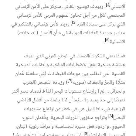
[4]
الإنساني‏
. وبهدف توسيع النّقاش، سنركز على الأمن الإنساني
المجتمعي ككل من أجل تجاوز المفهوم الغربي للأمن الإنساني
[5]
الذي يركز على سيادة الفرد‏
، وربط الأمن الإنساني بالتفكير في
معايير جديدة للعلاقات الدولية في شأن الأعمال (التدخلات)
[6]
الإنسانية‏
.
فماذا يعني السّكوت/الصّمت في الوطن العربي الذي يعرف
هشاشة مناخية بفعل الاضطرابات المناخية والتقلبات المناخية
القاسية التي تتقلب بين موجات الفيضانات (في سلطنة عُمان
[7]
مثلًا) والحرّ والجفاف (سورية‏
) وزيادة التّصحر (المغرب
والجزائر… إلخ) وارتفاع مستويات البحر [لذا فاقتصاد مصر أكثر
تعرضًا إلى حدّ بعيد ولا سيَّما أن 12 بالمئة من أفضل الأراضي
الزراعية في دلتا النيل هي في خطر من ارتفاع مستويات
[8]
البحار]‏
وتراجع مخزون الثّروات البحرية، وفُقدان التنوع
الحيوي، و«ردود فعل مثيرة للحساسية وأمراضًا رئوية (لبنان،
[9]
السعودية، الإمارات)»‏
. لذا تزداد صعوبة تجاوز الهشاشة، وسُبل