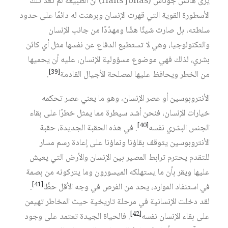
يرى هانس جوناس (Hans Jonas) أن الطبيعة لم تعد تلك
الأسطورة القوية التي قهرت الإنسان وبرهنت له دائمًا على حدود
سلطته، بل صارت شيئًا هشًا ومهدّدًا من جانب الإنسان
والتكنولوجيا، وهي لا تستطيع الدفاع عن نفسها مثل أي كائن
بشري، لذلك فهي موضوع مسؤولية الإنسان، عليه أن يحميها
[39]
من الخطر ويحافظ عليها لمصلحة الأجيال القادمة‏
.
الأنتروبوسين أو عصر الإنسان، وهو ما يعني عصر تحكمه
خيارات الإنسان، فنحن أشد سيطرة مما يمثل خطرًا على بقاء
[40]
الجنس البشري نفسه‏
. في هذه الحقبة الجديدة، حقبة
الأنتروبوسين يتوقف بقاؤنا ونماؤنا على إعادة رسم مسار
للتقدم يحترم ترابط المصير بين الإنسان والأرض التي يعيش
عليها ويقر بأن ما يستهلكه الميسورون وما يتركونه من بصمة
[41]
في استنفاد الموارد، يحد من الفرص في وجه الأقل حظًا‏
.
لقد دخلت الإنسانية في مرحلة تاريخية حيث المخاطر تهيمن
[42]
على بقاء الإنسان نفسه‏
. فالحياة الجيدة تعتمد على وجود