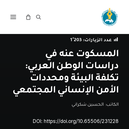
في
مقالات
•
30 سبتمبر، 2025
عدد الزيارات:
1٬203
المسكوت عنه في
دراسات الوطن العربي:
تكلفة البيئة ومحددات
الأمن الإنساني المجتمعي
الكاتب:
الحسين شكراني
DOI:
https://doi.org/10.65506/231228