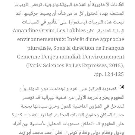
الطّاقات الأحفورية أو الفلاحة البيوتكنولوجية، ترفض اللوبيات
المنشغلة بهذه الحقول كل ما من شأنه أن يضبط حركيتها. كما
تبحث هذه اللوبيات (باستمرار) على التأثير في السياسات
البيئية العالمية. انظر: Amandine Orsini, Les Lobbies
environnementaux: Intérêt d’une approche
pluraliste, Sous la direction de François
Gemenne L’enjeu mondial: L’environnement
(Paris: Sciences Po Les Expresses, 2015),
pp. 124-125.
[4]
كصعوبة التركيز على الفرد والجماعات دون الدولة. وأن
المفهوم يعبّر بالدرجة الأولى عن خلفية ليبرالية قد تؤسس
للتدخل في الشؤون الداخلية للدول وخرق سيادتها بحجة
حماية السكان وحقوق الإثنيات المحلية. كما ترد انتقادات كثيرة
على المفهوم كــ «تداخل مستويات التحليل الأساسية بين أفراد
ودول ونظام دولي ونظام كوني». انظر: أحمد محمد أبو زيد،