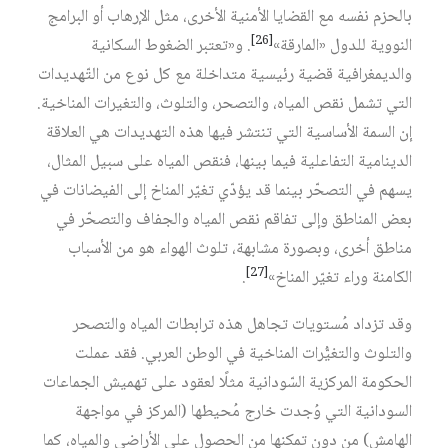
بالحزم نفسه مع القضايا الأمنية الأخرى، مثل الإرهاب أو البرامج
[26]
النووية للدول «المارقة»‏
. و«تعتبر الضغوط السكانية
والديمغرافية قضية رئيسية متداخلة مع كل نوع من التّهديدات
التي تشمل نقص المياه، والتصحر، والتلوث، والتغيرات المناخية.
إن السمة الأساسية التي تنتشر فيها هذه التهديدات هي العلاقة
الدينامية التفاعلية فيما بينها، فنقص المياه على سبيل المثال،
يسهم في التصحّر بينما قد يؤدّي تغيّر المناخ إلى الفيضانات في
بعض المناطق وإلى تفاقم نقص المياه والجفاف والتصحّر في
مناطق أخرى، وبصورة مشابهة، تلوث الهواء هو من الأسباب
[27]
الكامنة وراء تغيّر المناخ»‏
.
وقد تزداد مُستويات تجاهل هذه ترابطات المياه والتصحر
والتلوث والتغيُّرات المناخية في الوطن العربي. فقد عملت
الحكومة المركزية السّودانية مثلًا لعقود على تهميش الجماعات
السودانية التي وُجدت خارج مُحيطها (المركز في مواجهة
الهامش) من دون تمكنها من الحصول على الأراضي والمياه، كما