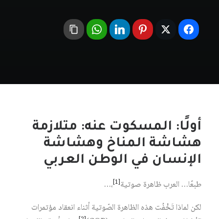
أولًا: المسكوت عنه: متلازمة
هشاشة المناخ وهشاشة
الإنسان في الوطن العربي
[1]
طبعًا… العرب ظاهرة صوتية‏
،…
لكن لماذا تَخْفُت هذه الظاهرة الصّوتية أثناء انعقاد مؤتمرات