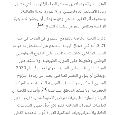
المتوسط والبعيد، لتعزيز مصادر الغذاء الإقليمية، التي تشمل
زيادة الاستثمارات، وتحسين إدارة الموارد البرية والمائية،
وتخفيف أثر التغير المناخي وهو ما يمكن أن يحسّن الإنتاجية
[30]
الزراعية وينقص التعرض لتقلبات السّوق»‏
.
ذكرت اللجنة الخاصة بالنموذج التنموي في المغرب في سنة
2021 أنه فـي مجـال البيئـة، ستنجم عن اسـتفحال تداعيات
التغيـر المنـاخي إكراهـات متزايـدة علـى التنـوع البيولوجـي
الوطنـي وضغوـط علـى المـوارد الطبيعيـة، ولا سـيَّما على
الميـاه، التـي قـد يعانـي المغـرب ندرتهـا بحلـول عام 2030
.ويمكـن أن يـؤدي التغيـر المناخـي أيضـًا إلـى زيـادة النـزوح
القسـري للسـكان مـن المناطـق القرويـة القاحلـة نحـو المراكـز
[31]
الحضريـة، ولا سـيَّما المناطق السـاحلية‏
. وأضافت اللجنة أن
البيئة والموارد الطبيعية تتعرضان لضغوط شديدة ليس بفعل
تداعيات التغيرات المناخية فقط لكن أيضًا بسبب السياسات
العامة والاستراتيجيات القطاعية التي لا تُولي الاهتمام الكافي