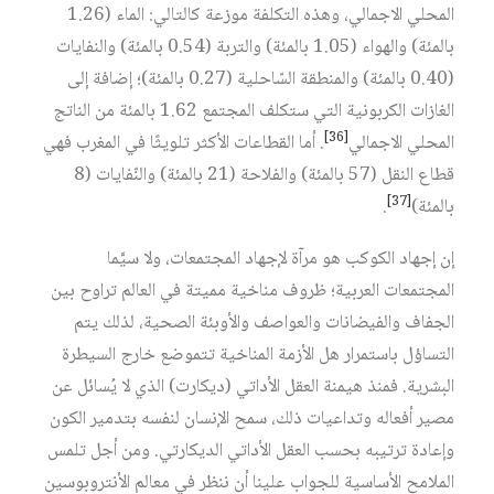
المحلي الاجمالي، وهذه التكلفة موزعة كالتالي: الماء (1.26
بالمئة) والهواء (1.05 بالمئة) والتربة (0.54 بالمئة) والنفايات
(0.40 بالمئة) والمنطقة السّاحلية (0.27 بالمئة)؛ إضافة إلى
الغازات الكربونية التي ستكلف المجتمع 1.62 بالمئة من الناتج
[36]
المحلي الاجمالي‏
. أما القطاعات الأكثر تلويثًا في المغرب فهي
قطاع النقل (57 بالمئة) والفلاحة (21 بالمئة) والنّفايات (8
[37]
بالمئة)‏
.
إن إجهاد الكوكب هو مرآة لإجهاد المجتمعات، ولا سيَّما
المجتمعات العربية؛ ظروف مناخية مميتة في العالم تراوح بين
الجفاف والفيضانات والعواصف والأوبئة الصحية، لذلك يتم
التساؤل باستمرار هل الأزمة المناخية تتموضع خارج السيطرة
البشرية. فمنذ هيمنة العقل الأداتي (ديكارت) الذي لا يُسائل عن
مصير أفعاله وتداعيات ذلك، سمح الإنسان لنفسه بتدمير الكون
وإعادة ترتيبه بحسب العقل الأداتي الديكارتي. ومن أجل تلمس
الملامح الأساسية للجواب علينا أن ننظر في معالم الأنتروبوسين