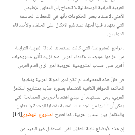
العربية الترابية الوستفالية لا تحتاج إلى التعاون الإقليمي
الأمني، لاعتقاد بعض الحكومات بأنّها في اللحظات الحاسمة
التي يتهدد فيها أمنها، تستطيع الاتكال على الحلفاء والأصدقاء
الدوليين.
ـ تراجع المشروعية التي كانت تستمدها الدولة العربية الترابية
من التزامها بموجبات الانتماء العربي أمام تزايد تأثير مشروعيات
أخرى على حساب المشروعية العروبية لدى الرأي العام العربي.
في ظلّ هذه المعطيات، لم تكن لدى الدولة العربية ونخبها
الحاكمة الحوافز الكافية للاهتمام بصورة جدّية بمشاريع التكامل
العربي، ومن المستبعد أنْ تبدي اهتماماً بعروض المصالحة التي
يمكن أن تأتيها من الجماعات المعنية بقضايا الوحدة والتعاون
والتكامل بين البلدان العربية، كما اقترح
المشروع النهضوي
[14]
.
إن هذه الأوضاع قابلة للتغيّر. ففي المستقبل غير البعيد من