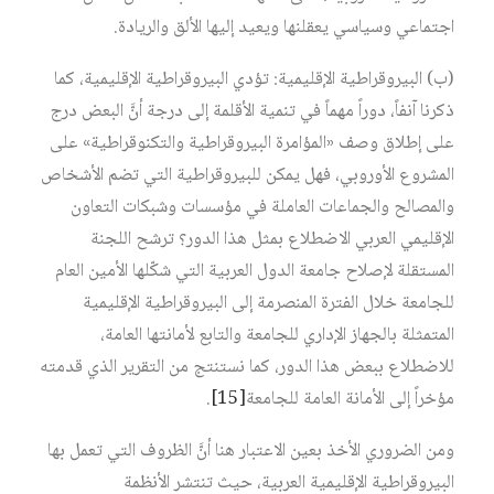
اجتماعي وسياسي يعقلنها ويعيد إليها الألق والريادة.
(ب) البيروقراطية الإقليمية: تؤدي البيروقراطية الإقليمية، كما
ذكرنا آنفاً، دوراً مهماً في تنمية الأقلمة إلى درجة أنَّ البعض درج
على إطلاق وصف «المؤامرة البيروقراطية والتكنوقراطية» على
المشروع الأوروبي، فهل يمكن للبيروقراطية التي تضم الأشخاص
والمصالح والجماعات العاملة في مؤسسات وشبكات التعاون
الإقليمي العربي الاضطلاع بمثل هذا الدور؟ ترشح اللجنة
المستقلة لإصلاح جامعة الدول العربية التي شكّلها الأمين العام
للجامعة خلال الفترة المنصرمة إلى البيروقراطية الإقليمية
المتمثلة بالجهاز الإداري للجامعة والتابع لأمانتها العامة،
للاضطلاع ببعض هذا الدور، كما نستنتج من التقرير الذي قدمته
مؤخراً إلى الأمانة العامة للجامعة
[15]
.
ومن الضروري الأخذ بعين الاعتبار هنا أنَّ الظروف التي تعمل بها
البيروقراطية الإقليمية العربية، حيث تنتشر الأنظمة