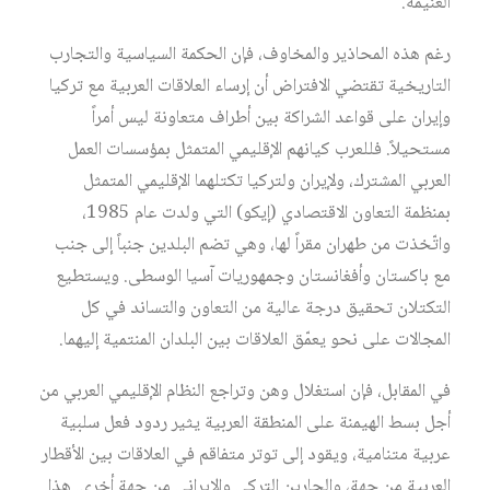
الغنيمة.
رغم هذه المحاذير والمخاوف، فإن الحكمة السياسية والتجارب
التاريخية تقتضي الافتراض أن إرساء العلاقات العربية مع تركيا
وإيران على قواعد الشراكة بين أطراف متعاونة ليس أمراً
مستحيلاً. فللعرب كيانهم الإقليمي المتمثل بمؤسسات العمل
العربي المشترك، ولإيران ولتركيا تكتلهما الإقليمي المتمثل
بمنظمة التعاون الاقتصادي (إيكو) التي ولدت عام 1985،
واتّخذت من طهران مقراً لها، وهي تضم البلدين جنباً إلى جنب
مع باكستان وأفغانستان وجمهوريات آسيا الوسطى. ويستطيع
التكتلان تحقيق درجة عالية من التعاون والتساند في كل
المجالات على نحو يعمّق العلاقات بين البلدان المنتمية إليهما.
في المقابل، فإن استغلال وهن وتراجع النظام الإقليمي العربي من
أجل بسط الهيمنة على المنطقة العربية يثير ردود فعل سلبية
عربية متنامية، ويقود إلى توتر متفاقم في العلاقات بين الأقطار
العربية من جهة، والجارين التركي والإيراني من جهة أخرى. هذا