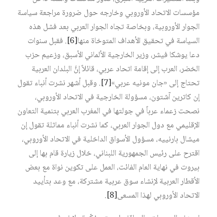
مؤسسات الاتحاد الأوروبي وخارجه حول ضرورة مراجعة سياسة
الجوار الأوروبية، وبخاصة تجاه الجوار العربي بعد فشل هذه
السياسة في تحقيق الأهداف المتوخاة منها
[6]
. فقبل سنوات
دعا يوشكا فيشر، وزير الخارجية الألماني الأسبق، وزعيم حزب
الخضر، العرب إلى إقامة اتحاد عربي، قائلاً إنَّ البلدان العربية
تحتاج إلى «جان مونيه عربي»
[7]
. وقبل أشهر نشرت أنباء تقول
إن كاترين آشتون، مسؤولة الخارجية في الاتحاد الأوروبي،
نصحت زعماء عرباً في جولتها في المغرب العربي بتنمية التعاون
الإقليمي مع دول الجوار العربي، كما نشرت أنباء مماثلة تقول إن
ميشال بارنييه، مسؤول الأسواق الداخلية في الاتحاد الأوروبي،
اقترح على رئيس الجمهورية اللبناني، خلال زيارة قام بها إلى
بيروت في نهاية العام الفائت، العمل على تكوين نواة مع بعض
الأقطار العربية لإنشاء سوق عربية مشتركة، مع وعد بتأييد
الاتحاد الأوروبي لهذا المسعى
[8]
.