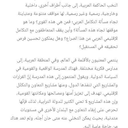
النخب الحاكمة العربية، إلى جانب أطراف أخرى، داخلية
وخارجية، رسمية وغير رسمية، لها مواقف متنوعة ومتباينة
تجاه مسألة التكامل العربي؛ فمن هي هذه القوى؟ وما هو
موقفها تجاه هذه المسألة؟ وأين يقف المتعاطفون مع التكامل
الإقليمي العربي من هذا الصراع؟ وهل يملكون تحسين فرص
تحقيقه في المستقبل؟
ينتمي المعنيون بالأقلمة في العالم، وفي المنطقة العربية، إلى
مدارس فكرية مختلفة. فهناك المدرسة الواقعية والقومية في
السياسة الدولية. ويقول المنتمون إلى هذه المدرسة إنَّ القرارات
والمشاريع التي تنفذها الدول، ومنها مشاريع التعاون والتكتّل
الإقليمي، تهدف إلى تعزيز أمنها ومصالحها ومكانتها القومية،
وإن هذه المشاريع لا تعني الكثير للدولة الترابية، لذلك فإنّها
تحرص على إبقاء التعاون مع البلدان الأخرى في مستويات
متدنية، بحيث يمكن التخلي عنه متى حان أجله، ولم تعد هناك
من حاجة ماسة إليه.