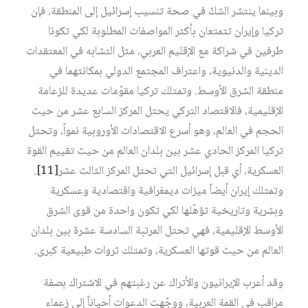
وبينما ينتشر الشكّ في صحة تنسيب إسرائيل إلى المنطقة، فإن
تركيا وإيران تتمتعان بأكثر المواصفات المطلوبة لكي تكونا
طرفين في شراكة مع الإقليم العربي، مثل التشابه في المعتقدات
الدينية والدنيوية، واعتراف المجتمع الدولي بمكانتهما في
منطقة الشرق الأوسط. وتمتلك تركيا مقوّمات عديدة للزعامة
الإقليمية، فالاقتصاد التركي يحتل المركز السابع عشر من حيث
الحجم في العالم، وهو أسرع الاقتصادات الأوروبية نمواً، وتحتل
تركيا المركز الحادي عشر بين بلدان العالم من حيث تقييم القوة
العسكرية، أي قبل إسرائيل التي تحتل المركز الثالث عشر
[11]
.
وتمتلك إيران أيضاً ميزات ديمغرافية واقتصادية وعسكرية
وبشرية وتاريخية تؤهّلها لكي تكون واحدة من قوى الشرق
الأوسط الإقليمية، فهي تحتل المرتبة السادسة عشرة بين بلدان
العالم من حيث قوتها العسكرية، وتمتلك ثروات طبيعية كبرى.
وقد أعرب الإيرانيون والأتراك عن رغبتهم في الاشتراك بصفة
مراقب في القمة العربية، ووجّهت الدعوات أحياناً إلى زعماء