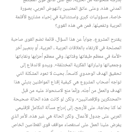
بدرجة ملحوظة من الحرية، تقع على عاتق قوى المجتمع
المدني هذه، وعلى عاتق المعنيين بالنهوض العربي، بصورة
خاصة، مسؤوليات كبرى واستثنائية في إحياء مشاريع الأقلمة
العربية وتفعيلها. فمن هي هذه القوى؟
يقترح المشروع، جواباً عن هذا السؤال، قائمة تضم القوى صاحبة
المصلحة في الارتقاء بالعلاقات العربية ـ العربية، أو بتعبير آخر
«الأمة في معظم طبقاتها وفئاتها، وفي معظم أحزابها ونقاباتها
وجمعياتها وتياراتها الفكرية المختلفة». ويبدو الاندفاع إلى
تحقيق الهدف الوحدوي كاسحاً، بحيث لا تعود المشكلة التي
تواجه أصحاب المشروع هي كيفية إقناع المواطنين بتبنّي هذا
الهدف والعمل من أجله، وإنّما منع الاستحواذ عليه من قبل
«المحتكرين والإقصائيين». ولكن لو كانت هذه الحالة صحيحة
لما كنا بحاجة، على الأرجح، إلى إدراج مسألة التكامل الإقليمي
العربي على جدول الأعمال. ولكن الحالة هي غير هذه، الأمر الذي
يفرض علينا العمل على استقصاء مواقف قوى القطاعين الخاص