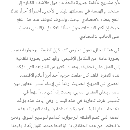
لأن مشاريع الأقلمة جديرة بالحدّ من ميل «الأشقاء الكبار» إلى
استخدام الهيمنة في معاملتها للبلدان الأخرى. أخيراً لا آخراً، هناك
النفع بمعناه الاقتصادي البحت، ولسوف نتوقف عند هذا النفع
حيثُ إنَّ أكثر النقاشات حول مسألة التكامل الإقليمي تنصبّ
على الجانب الاقتصادي.
في هذا المجال، تقول مدارس كثيرة إنَّ الطبقة البرجوازية تفيد،
بصورة عامة، من التكامل الإقليمي، وإنّها تميل بصورة تلقائية
إلى العمل على تحقيقه. وهناك الكثير من الشواهد التي تؤكد
هذه النظرة. فلقد كان طلعت حرب، أحد أبرز أعلام الاقتصاد
المصري في التاريخ الحديث، رائداً في إرساء أسس التعاون بين
مصر وبلدان المشرق العربي، بحيث إنّه أدى دوراً مهماً في
تأسيس غرف تجارية في هذه البلدان. وفي أيامنا هذه يؤكّد
«الاتحاد العام لغرف التجارة والصناعة والزراعة العربية» هذه
الصفة التي تسم الطبقة البرجوازية كداعم لتوسيع السوق. ونحن
لا ننتقص من هذه الحقائق، بل نؤكدها عندما نقول إنّه لا يفيدنا