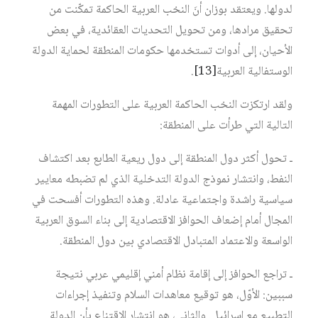
لدولها. ويعتقد بوزان أنَ النخب العربية الحاكمة تمكّنت من
تحقيق مرادها، ومن تحويل التحديات العقائدية، في بعض
الأحيان، إلى أدوات تستخدمها حكومات المنطقة لحماية الدولة
الوستفالية العربية
[13]
.
ولقد ارتكزت النخب الحاكمة العربية على التطورات المهمة
التالية التي طرأت على المنطقة:
ـ تحول أكثر دول المنطقة إلى دول ريعية الطابع بعد اكتشاف
النفط، وانتشار نموذج الدولة التدخلية الذي لم تضبطه معايير
سياسية راشدة واجتماعية عادلة. وهذه التطورات أفسحت في
المجال أمام إضعاف الحوافز الاقتصادية إلى بناء السوق العربية
الواسعة والاعتماد المتبادل الاقتصادي بين دول المنطقة.
ـ تراجع الحوافز إلى إقامة نظام أمني إقليمي عربي نتيجة
سببين: الأوّل، هو توقيع معاهدات السلام وتنفيذ إجراءات
التطبيع مع إسرائيل. والثاني، هو انتشار الاقتناع بأن الدولة