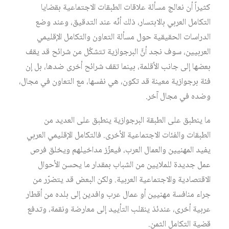
كثيراً أن نعالج مسألة علاقات الطبقات الاجتماعية بقضايا
التكامل العربي بالابتسار، ذلك أنّه عند التدقيق، وعند وضع
الدراسات الحقيقية حول مسألة التعاون والتكامل الإقليمي
العربيين، سوف نجد أنَّ البرجوازية تتشكّل من شرائح قد يقف
بعضها إلى جانب الأقلمة، بينما تقف شرائح أخرى ضدها، بل إن
فئة برجوازية معينة قد تكون، هي نفسها، مع التعاون في مجال،
وضده في مجال آخر.
ما ينطبق على الطبقة البرجوازية ينطبق على العديد من
الطبقات والفئات الاجتماعية الأخرى. فالتكامل الإقليمي العربي
يفيد المهنيين والعمال العرب، فيعزّز مداخيلهم ويخلق فرص
عمل جديدة للملايين من الشباب بمقدار ما يحسن الأحوال
الاقتصادية والاجتماعية العربية. ولكن البعض قد يتضرّر من
جراء منافسة مهنيين أو عمال عرب وافدين إلى بلده من أقطار
عربية أخرى، عندئذ ينقلب التأييد إلى معارضة ونقمة، وتدفع
قضية التكامل الثمن.