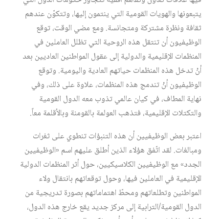
فيها علاقات تعاون وتفاهم أفقية تتجاوز حكومات الدول التي
يتبعونها والهويات القومية التي ينتمون إليها، وتتكوّن عندهم
ثقافة ونظرة مشتركة ومتجانسة. ومع مضي الوقت، توقع
الوظيفيون أن تنتقل هذه الروحية التي تظلل العاملين في
المنظمات الإقليمية والدولية إلى عقول المواطنين العاديين بعد
أنْ تدخل هذه المنظمات حياتهم العادية واليومية. وتوقع
الوظيفيون أنْ تندمج هذه المنظمات، علاوة على ذلك، وفي
نهاية المطاف، في كيان عالمي تذوب معه الدول القومية
والتكتلات الإقليمية، فتذهب العولمة بالقومنة وبالأقلمة معاً.
اعتبر بعض الوظيفيين أن هذه التنبؤات تنطوي على ثغرات
ومبالغات. لقد اتّفق هؤلاء الذين أطلق عليهم اسم «الوظيفيين
الجدد» مع الوظيفيين الكلاسيكيين، حول أثر المنظمات الدولية
الإقليمية في العاملين فيها، وحول توقعاتهم بانتقال ولاء
المواطنين وتطلعاتهم ومحطّ اهتماماتهم بصورة تدريجية من
الدول القومية/الترابية إلى مركز جديد يقع خارج هذه الدول،