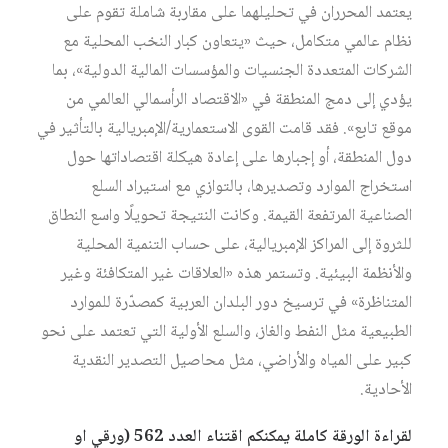
يعتمد المحرران في تحليلهما على مقاربة شاملة تقوم على
نظام عالمي متكامل، حيث «يتعاون كبار النخب المحلية مع
الشركات المتعددة الجنسيات والمؤسسات المالية الدولية»، بما
يؤدي إلى دمج المنطقة في «الاقتصاد الرأسمالي العالمي من
موقع تابع». فقد قامت القوى الاستعمارية/الإمبريالية بالتأثير في
دول المنطقة، أو إجبارها على إعادة هيكلة اقتصاداتها حول
استخراج الموارد وتصديرها، بالتوازي مع استيراد السلع
الصناعية المرتفعة القيمة. وكانت النتيجة تحويلًا واسع النطاق
للثروة إلى المراكز الإمبريالية، على حساب التنمية المحلية
والأنظمة البيئية. وتستمر هذه «العلاقات غير المتكافئة وغير
المتناظرة» في ترسيخ دور البلدان العربية كمصدّرة للموارد
الطبيعية مثل النفط والغاز، والسلع الأولية التي تعتمد على نحو
كبير على المياه والأراضي، مثل محاصيل التصدير النقدية
الأحادية.
لقراءة الورقة كاملة يمكنكم اقتناء العدد 562 (ورقي او