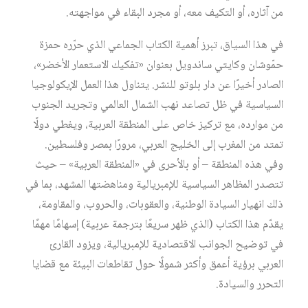
من آثاره، أو التكيف معه، أو مجرد البقاء في مواجهته.
في هذا السياق، تبرز أهمية الكتاب الجماعي الذي حرّره حمزة
حمّوشان وكايتي ساندويل بعنوان «تفكيك الاستعمار الأخضر»،
الصادر أخيرًا عن دار بلوتو للنشر. يتناول هذا العمل الإيكولوجيا
السياسية في ظل تصاعد نهب الشمال العالمي وتجريد الجنوب
من موارده، مع تركيز خاص على المنطقة العربية، ويغطي دولًا
تمتد من المغرب إلى الخليج العربي، مرورًا بمصر وفلسطين.
وفي هذه المنطقة – أو بالأحرى في «المنطقة العربية» – حيث
تتصدر المظاهر السياسية للإمبريالية ومناهضتها المشهد، بما في
ذلك انهيار السيادة الوطنية، والعقوبات، والحروب، والمقاومة،
يقدّم هذا الكتاب (الذي ظهر سريعًا بترجمة عربية) إسهامًا مهمًا
في توضيح الجوانب الاقتصادية للإمبريالية، ويزود القارئ
العربي برؤية أعمق وأكثر شمولًا حول تقاطعات البيئة مع قضايا
التحرر والسيادة.