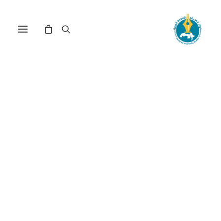
في
مراجعة اصدارات
•
12 ديسمبر، 2025
عدد الزيارات:
646
تحدي الرأسمالية
الخضراء: العدالة المناخية
والانتقال الطاقي في
المنطقة العربية
DOI:
//doi.org/10.65506/141210