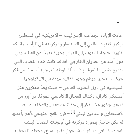
– 1 –
أعادت الإبادة الجماعية الإسرائيلية – الأمريكية في فلسطين
تركيز الانتباه العالمي إلى الاستعمار ومركزيته في الرأسمالية، كما
أظهرت حاجة الشعوب إلى العيش بحرية بعيدًا من العنف، وفي
دول آمنة من العدوان الخارجي. لطالما كانت هذه القضايا، التي
تندرج ضمن ما يُعرف بـ«المسألة الوطنية»، جزءًا أساسيًا من فكر
حركات التحرر. ورغم وجود تقاليد مهمة في الإيكولوجيا
السياسية في دول الجنوب العالمي – حيث يُعدّ مفكرون مثل
أميليكار كابرال، وكذلك المجال الأكاديمي عمومًا، من أبرز من
تتبعوا جذور هذا الفكر إلى حقبة الاستعمار والتخلف ما بعد
[1]
الاستعماري والتدمير البيئي
– فإن القمع المنهجي لأمم بأكملها
لم يكن حاضرًا بصورة مركزية في أولويات القضايا البيئية
المعاصرة، التي تتركز أساسًا حول تغيّر المناخ، وخطط التخفيف