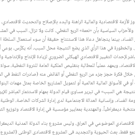
ز الأزمة الاقتصادية والمالية الراهنة والبدء بالإصلاح والتحديث الاقتصادي، ي
لأحزاب السياسية بأن «نعمة» الريع النفطي، كانت ولا تزال، السبب في المشا
 الفساد، بينما يتجاهل دعاة هذا الاستنتاج حقيقة أن سوء استعمال السلطة ال
 والخطورة في هذا الرأي الذي يضع النتيجة محل السبب، أنه يكرِّس، بوعي أ
شر لإحداث التغيير الاقتصادي الهيكلي الضروري لزيادة الإنتاج والإنتاجية و
اقتصاد، ويمهد عملياً للمطالبة بتقليص الملكية العامة للثروة النفطية، سواءٌ
ن خلال فكرة حجز جزء من الريع النفطي أو الفائض منه (صادرات النفط في ال
أو في الأسواق المالية العالمية أو لتمويل المشاريع الخاصة بمثل مهمات البنوك
تيجة هي السبب» في تبرير مساوئ قيام الدولة بمهام الاستثمار المباشر للإير
مة الفساد، وإنسانية العدالة الاجتماعية لدى إدارة الشركات الخاصة، الوطني
نتخبة ديمقراطياً، والمهتدية بمعايير مؤسسية في إدارة الاقتصاد وتوزيع الثرو
لاقتصادي الموضوعي في العراق، وليس مشروع بناء الدولة المدنية الديمقراط
تمع فقط، بعث الحيوية والتجديد في المشروع الاقتصادي الوطني (المشروع)‏