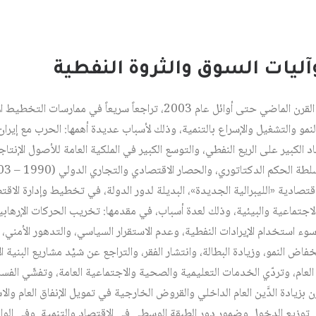
وآليات السوق والثروة النفطية
شهد العراق منذ بداية ثمانينيات القرن الماضي حتى أوائل عام 2003، تراجعاً 
نية (1991)، والاعتماد الكبير على الريع النفطي، والتوسع الكبير في الملكية العامة للأصول 
الاقتصادية «الليبرالية الجديدة»، البديلة لدور الدولة، في تخطيط وإدارة الاقت
الاجتماعية والبيئية، وذلك لعدة أسباب، في مقدمها: تخريب الحركات الإرهابية
سوء استخدام الإيرادات النفطية، وعدم الاستقرار السياسي، والتدهور الأمني، 
نخفاض النمو، وزيادة البطالة، وانتشار الفقر، والتراجع عن شيْد مشاريع البنية
لعام، وتردّي الخدمات التعليمية والصحية والاجتماعية العامة، وتفشّي الفساد 
ن بزيادة الدَّين العام الداخلي والقروض الخارجية في تمويل الإنفاق العام وال
في توزيع الدخول وضمور دور الطبقة الوسطى في الاقتصاد والتنمية. وفي الواق