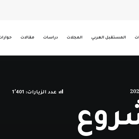
ات
المستقبل العربي
المجلات
دراسات
مقالات
حوارات
عدد الزيارات:
1٬401
روع