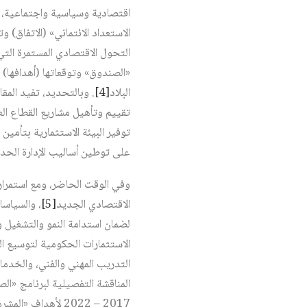
اقتصادية وسياسية واجتماعية، ت
الاستعداد الائتماني» (الاتفاق) 
البلاد‏
[4]
. وبالتحديد، تفيد المقا
تقييم وتأهيل مشاريع القطاع ال
توفير البيئة الاستثمارية بتأمي
على توطين أساليب الإدارة الحديث
وفي الوقت الحاضر، ومع استمرار
الاقتصادي الجديد‏
[5]
، والسياسات
لضمان استدامة النمو والتشغيل وت
الاستثمارات الحكومية لتوسيع الط
التدريب المهني والفني، والخدمات
المناقشة التفصيلية لبرنامج «ال
2017 – 2022 لأهداف «المشروع».