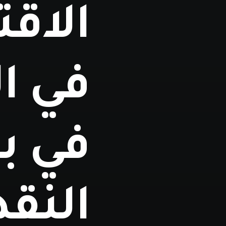
الاق
في ال
في ب
النقد