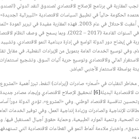
جب المقاربة في برنامج الإصلاح الاقتصادي لصندوق النقد الدولي (الصندوق)
وتعتمده الحكومة حالياً في تطبيق السياسات الاقتصادية «الليبرالية الجديدة
التحول الاقتصادي المستمرة التي أعقبت الاحتلال في عام 2003. فهذه المقاربة م
«الصندوق» وتوقعاتها (أهدافها) في السنوات القادمة (2017 – 2022)، وبما ي
ربة في إيضاح دور الدولة الواسع في إدارة دينامية النمو الاقتصادي، وتشييد 
عام، وفي توسيع الخدمات العامة بتمويل من الإيرادات النفطية، في مقابل ت
ن الاستقرار المالي والاقتصادي وتوسيع حرية آليات السوق، وتشجيع استثمارا
ة بواسطة الاستثمار الأجنبي المباشر.
 مخاطر التقلبات في «أسعار» صادرات (إيرادات) النفط، تبرز أهمية «المش
 الاقتصادية البديلة‏
[6]
لتحقيق الإصلاح الاقتصادي وإيجاد مصادر جديدة ل
حسين تنافسية الاقتصاد الوطني. وفي «المشروع»، تؤدي الدولة دوراً أساسياً
اقات الإنتاجية والصادرات وزيادة إنتاجية العمل، وفي توفير الخدمات العامة
 الصحية، وتنمية الموارد الطبيعية، وحماية حقوق أجيال المستقبل فيها. ولإ
صندوق»، واختبار ملاءمة أنماط النمو في القطاعات الاقتصادية التي تستهدفها