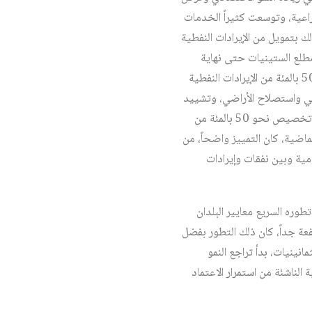
زراعية، وتوسعت كثيراً الخدمات
ك بتمويل من الإيرادات النفطية
مج السنوات اللاحقة. ومنذ مطلع الستينيات حتى نهاية
السبعينيات، بدأ «مجلس ووزارة التخطيط» بتنفيذ خطط التنمية الاقتصادية والاجتماعية الخمسية بتمويل 50 بالمئة من الإيرادات النفطية
راعي واستصلاح الأراضي، وتشييد
المرافق العامة، ومشاريع النقل والمواصلات، ومشاريع الخدمات العامة. كذلك وفي إطار الميزانيات السنوية، تم تخصيص نحو 50 بالمئة من
اضية، كان التمييز واضحاً، من
مية وبين نفقات وإيرادات
تطوره السريع معايير البلدان
عة جداً، كان ذلك التطور بفضل
مانينيات، بدأ تراجع النمو
الناشئة من استمرار الاعتماد