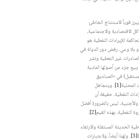
برز قوياً الاستنتاج الخاطئ
كل الاقتصادية والاجتماعية،
حاكمة للإيرادات النفطية هو
و بلا وعي، رفض دور الدولة في
الصادرات غير النفطية ونشر
 ببيع جزء من أصولها المادية
مستقبل) في «الصناديق
 المحلية‏
[1]
. ويتجاهل
ادات النفطية، حقيقة أن
ة والأجنبية، ليس بالضرورة أفضل
ة النفطية، بهذه القيم‏
[2]
.
ية الحديثة المستقلة والارتقاء
[3]
. ولهذا أيضاً، ولاعتبارات