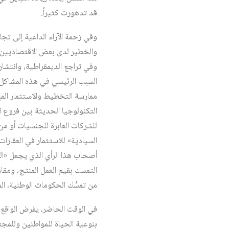
قد تدهورت كثيراً.
وفي زحمة الآراء الداعية إلى تجاو
والخطير لدى بعض الاقتصاديين وا
وفي تراجع الديمقراطية، وانتشار
السبب الرئيسي في هذه المشاكل.
ممارسة التخطيط والاستثمار المبا
التكنولوجيا الحديثة بين فروع ال
للشركات العابرة للجنسيات أو م
السيادية» للاستثمار في العقارات 
أصحاب هذا الرأي الذي يجعل «الن
التمسك بقيم العمل المنتج، ومقاو
من تمسُّك الحكومات الوطنية، الم
في الوقت الحاضر، يفرض الواقع ا
بنوعية الحياة للمواطنين وللمج