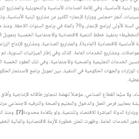
يع البنية الأساسية، وفي إقامة الصناعات الأساسية والتحويلية والمشاريع ال
ينيات، أنجز «مجلس ووزارة الإعمار» الكثير من مشاريع البنية الأساسية، وذل
راوحت نسبته بين 100 بالمئة في السنة الأولى لبرامج الإعمار، و70 بالمئة في برا
ة الأساسية الاقتصادية (المادية)، والمشاريع الصناعية، ومشاريع الإنتاج الز
تحسين الخدمات التعليمية والصحية والاجتماعية. وفي تلك العقود الخمسة الم
لوزارات والجهات الحكومية في التنفيذ، بين تمويل برامج الاستثمار الحكو
نفطية.
د، ولا سيَّما القطاع الصناعي، مؤهـلاً لنهضة تتجاوز طاقاته الإنتاجية وآفاق 
يشة بمعايير فرص العمل والدخول والتعليم والصحة والترفيه الاجتماعي مرتف
وبإدارة الدولة المباشرة للاقتصاد وللتنمية، ولو بكفاءة محدودة‏
[7]
. ومنذ الث
هور الخدمات العامة، وظهرت للعلن خطورة الأزمة الاقتصادية والمالية الخفية 