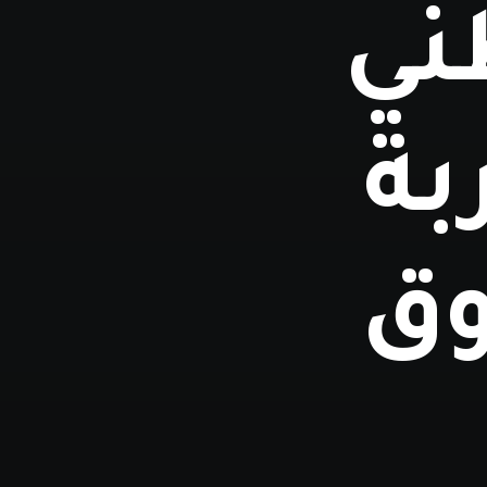
ني
بة
وق