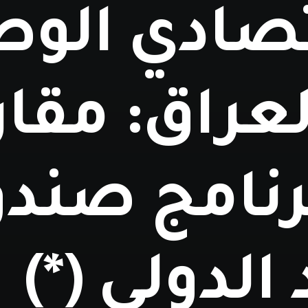
تصادي الوط
عراق: مقار
رنامج صند
 الدولي (*)