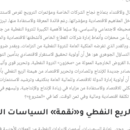
مال والاقتداء بنماذج نجاح الشركات الخاصة ومؤتمرات الترويج لفرص الاستثما
لمفاهيم الاقتصادية ومؤشراتها، رغم فائدة المعرفة والاستفادة منها، تبرز 
حيطه الاجتماعي والسياسي، ولا سيَّما الأهمية الكبيرة للثروة النفطية من جهة
ً عن محفزات وأنماط إدارة شركات القطاع الخاص لأنشطتها الاقتصادية والما
بالقدر الذي تفرضه الملكية العامة للثروة النفطية من التزامات، وبقدر ضرور
 التساؤل الجوهري هو: هل أن أولوية تحقيق الاستقرار الاقتصادي بتأمين التواز
ة القروض الخارجية الممولة من «مخزون» الثروة النفطية، وتحرير قوى وآلي
ادر جديدة للإنتاج وللصادرات وتحرير الاقتصاد من هيمنة الريع النفطي بأ
 أن أولوية إدارة الدولة للاقتصاد وللمالية العامة بتكثيف وترشيد الاستثمارا
كلي للاقتصاد والاستفادة من مزاياه في زيادة الإنتاج والإنتاجية، وليسهم 
تكلفة اقتصادية ومالية وفي ثمن الوقت، كما في «المشروع»؟
 الريع النفطي و«نقمة» السياسات ال
ي وحتى نهاية السبعينيات، أسهمت الإيرادات النفطية من العملات الأجنبية 