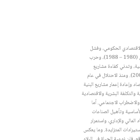
سريعاً في ممارسات التخطيط الاقتصادي الحكومي، وفشل
السياسات الاقتصادية في زيادة النمو والتشغيل والإسراع بالتنمية، وذلك لأسباب عديدة أهمها: الحرب مع إيران (1980 – 1988)، وحرب
الإنتاجية، وتدني كفاءة مشاريع
القطاع العام، والهيمنة المطلقة لسلطة الحكم الدكتاتوري، والحصار الاقتصادي والتجاري الدولي (1990 – 2003). ومنذ الاحتلال في عام
صاد وإعادة إعمار مشاريع البنية
 والتكلفة البشرية والاقتصادية
والاضطراب الاجتماعي. أما
 الأساسية وتأهيل الصناعات
المالي والإداري، واستمرار
استيرادات المتزايدة. وما يعكس
ع، فإن نوعية الحياة في البلاد