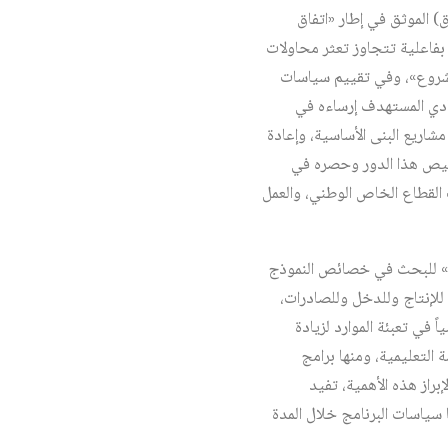
 الموثق في إطار «اتفاق
» بفاعلية تتجاوز تعثر محاولات
فيدة في تبرير العودة «للمشروع»، وفي تقييم سياسات
سمح في وصف النظام الاقتصادي المستهدف إرساءه في
مشاريع البنى الأساسية، وإعادة
قليص هذا الدور وحصره في
ت القطاع الخاص الوطني، والعمل
روع» للبحث في خصائص النموذج
لإنتاج وللدخل وللصادرات،
 في تعبئة الموارد لزيادة
 التعليمية، ومنها برامج
براز هذه الأهمية، تفيد
 سياسات البرنامج خلال المدة