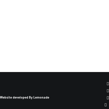
بديل الاقتصاد السياسي
للريع النفطي(*)
خلاصة: من واقع المعرفة بالتجربة العراقية، وتتبع
دينامية الاقتصاد الوطني…
كتبه صبري زاير السعدي
Website developed By
Lemonade