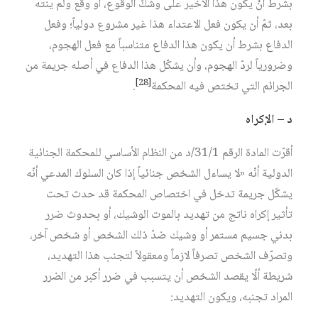
بشرط أنْ يكون هذا الأخير على وشكّ الوقوع، أو وقع ولم ينته
بعد، ثمّ أن يكون فعل الاعتداء هذا غير مشروع دولياً؛ وفعل
الدفاع بشرط أن يكون هذا الدفاع متناسباً مع فعل الهجوم،
وضرورياً لردّ الهجوم، وأن يشكّل هذا الدفاع في أصله جريمة من
[28]
الجرائم التي تختص فيه المحكمة
.
د – الإكراه
أقرّت المادة الرقم 31/1/د من النظام الأساسي للمحكمة الجنائية
الدولية أنّه «لا يساءل الشخص جنائياً إذا كان السلوك المدعي أنّه
يشكّل جريمة تدخل في اختصاص المحكمة قد حدث تحت
تأثير إكراه ناتج من تهديد بالموت الوشيك، أو بحدوث ضرر
بدني جسيم مستمر أو وشيك ضدّ ذلك الشخص أو شخص آخر،
وتصرّف الشخص تصرفاً لازماً ومعقولاً لتجنب هذا التهديد،
شريطة أ لّا يقصد الشخص أن يتسبب في ضرر أكبر من الضرر
المراد تجنبه، ويكون التهديد: