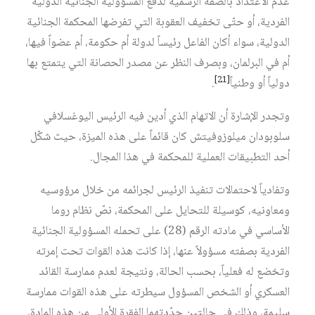
عدم الاعتداد بالصفة الرسمية لدفع المسؤولية الجنائية الدولية
الفردية، أو حتّى تخفيف العقوبة التي تفرضها المحكمة الجنائية
الدولية، سواء أكان الفاعل رئيساً لدولة أم حكومة، أم عضواً فيها،
أم في البرلمان، وبصرف النظر عن مصدر الحصانة التي يتمتع بها
[21]
دولياً أو وطنياً
.
وتجدر الإشارة أن الاتهام الذي أدين فيه الرئيس اليوغسلافي
سلوبودان ميلوزوفيتش كان قائماً على هذه الميزة، حيث شكّل
أحد التطبيقات العملية للمحكمة في هذا المجال.
وتفادياً لاحتمالات تنفيذ الرئيس لجرائمه من خلال مرؤوسيه
ومعاونيه، كوسيلة للتحايل على المحكمة، نصّ نظام روما
الأساسي في مادته الرقم (28) على تحمله المسؤولية الجنائية
الفردية بصفته مسؤولاً عنها، إذا كانت هذه القوات تحت إمرته
وتخضع له فعلياً، بحسب الحالة، ونتيجة لعدم ممارسة القائد
العسكري أو الشخص المسؤول سيطرته على هذه القوات ممارسة
سليمة، وذلك في حالتين حدّدتهما الفقرة الأولى من هذه المادة،