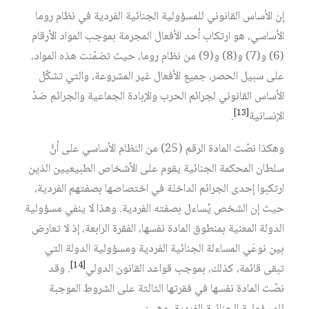
إن الأساس القانوني للمسؤولية الجنائية الفردية في نظام روما
الأساسي، هو ارتكاب أحد الأفعال المجرمة بموجب المواد الأرقام
(6) و(7) و(8) و(9) من نظام روما، حيث تضمّنت هذه المواد،
على سبيل الحصر، جميع الأفعال غير المشروعة، والتي تشكّل
الأساس القانوني لجرائم الحرب والإبادة الجماعية والجرائم ضدّ
[13]
الإنسانية
.
وهكذا نصّت المادة الرقم (25) من النظام الأساسي على أنَّ
سلطان المحكمة الجنائية يقوم على الأشخاص الطبيعيين الذين
ارتكبوا إحدى الجرائم الداخلة في اختصاصها بصفتهم الفردية،
حيث إن الشخص يُساءل بصفته الفردية. وهذا لا ينفي مسؤولية
الدولة المعنية بمنطوق المادة نفسها، الفقرة الرابعة، إذ لا تعارض
بين نوعَي المساءلة الجنائية الفردية ومسؤولية الدولة التي
[14]
تبقى قائمة، كذلك، بموجب قواعد القانون الدولي
. وقد
نصّت المادة نفسها في فقرتها الثالثة على الشروط الموجبة