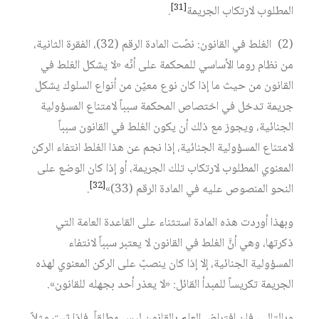
[31]
المطلوب لارتكاب الجريمة
.
(2) الغلط في القانون: نصّت المادة الرقم (32)، الفقرة الثانية،
من نظام روما الأساسي للمحكمة على أنّه «لا يشكل الغلط في
القانون من حيث ما إذا كان نوع معيّن من أنواع السلوك يشكل
جريمة تدخل في اختصاص المحكمة سبباً لامتناع المسؤولية
الجنائية، ويجوز مع ذلك أن يكون الغلط في القانون سبباً
لامتناع المسؤولية الجنائية، إذا نجم عن هذا الغلط انتفاء الركن
المعنوي المطلوب لارتكاب تلك الجريمة، أو إذا كان الوضع على
[32]
النحو المنصوص عليه في المادة الرقم (33)»
.
وبهذا أوردت هذه المادة استثناء على القاعدة العامة التي
ذكرتها، وهي أنَّ الغلط في القانون لا يعتبر سبباً لانتفاء
المسؤولية الجنائية، إلا إذا كان ينصبّ على الركن المعنوي لهذه
الجريمة تكريساً للمبدأ القائل: «لا يعذر أحد بجهله للقانون».
وبالتالي، فإن افتراض العلم بالقانون ليس مطلقاً، فإذا ثبت مثلاً