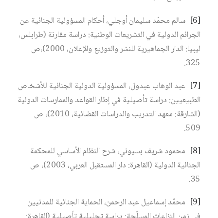
[6]
سالم محمّد سليمان أوجلي، أحكام المسؤولية الجنائية عن
الجرائم الدولية في التشريعات الوطنية: دراسة مقارنة (طرابلس،
ليبيا: الدار الجماهيرية للنشر والتوزيع والإعلان، 2000)،ص
325.
[7]
عبد الوهاب عبدول، المسؤولية الدولية الجنائية للأشخاص
الطبيعيين: دراسة تأصيلية في إطار القواعد والممارسات الدولية
(الشارقة: معهد التدريب والدراسات القضائية، 2010)، ص
509.
[8]
محمود شريف بسيوني، شرح النظام الأساسي للمحكمة
الجنائية الدولية (القاهرة: دار المستقبل العربي، 2003)، ص
35.
[9]
محمّد إسماعيل عبد الرحمن، الحماية الجنائية للمدنيين
في زمن النزاعات المسلّحة: دراسة تحليلية تأصيلية (القاهرة: