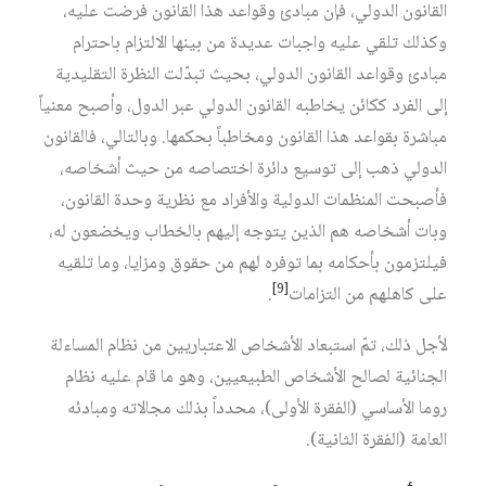
القانون الدولي، فإن مبادئ وقواعد هذا القانون فرضت عليه،
وكذلك تلقي عليه واجبات عديدة من بينها الالتزام باحترام
مبادئ وقواعد القانون الدولي، بحيث تبدّلت النظرة التقليدية
إلى الفرد ككائن يخاطبه القانون الدولي عبر الدول، وأصبح معنياً
مباشرة بقواعد هذا القانون ومخاطباً بحكمها. وبالتالي، فالقانون
الدولي ذهب إلى توسيع دائرة اختصاصه من حيث أشخاصه،
فأصبحت المنظمات الدولية والأفراد مع نظرية وحدة القانون،
وبات أشخاصه هم الذين يتوجه إليهم بالخطاب ويخضعون له،
فيلتزمون بأحكامه بما توفره لهم من حقوق ومزايا، وما تلقيه
[9]
على كاهلهم من التزامات
.
لأجل ذلك، تمّ استبعاد الأشخاص الاعتباريين من نظام المساءلة
الجنائية لصالح الأشخاص الطبيعيين، وهو ما قام عليه نظام
روما الأساسي (الفقرة الأولى)، محدداً بذلك مجالاته ومبادئه
العامة (الفقرة الثانية).