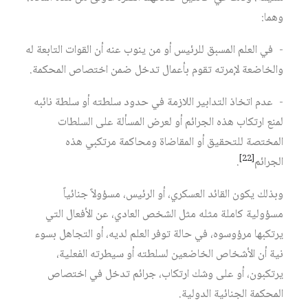
وهما:
- في العلم المسبق للرئيس أو من ينوب عنه أن القوات التابعة له
والخاضعة لإمرته تقوم بأعمال تدخل ضمن اختصاص المحكمة.
- عدم اتخاذ التدابير اللازمة في حدود سلطته أو سلطة نائبه
لمنع ارتكاب هذه الجرائم أو لعرض المسألة على السلطات
المختصة للتحقيق أو المقاضاة ومحاكمة مرتكبي هذه
[22]
الجرائم
.
وبذلك يكون القائد العسكري، أو الرئيس، مسؤولاً جنائياً
مسؤولية كاملة مثله مثل الشخص العادي، عن الأفعال التي
يرتكبها مرؤوسوه، في حالة توفر العلم لديه، أو التجاهل بسوء
نية أن الأشخاص الخاضعين لسلطته أو سيطرته الفعلية،
يرتكبون، أو على وشك ارتكاب، جرائم تدخل في اختصاص
المحكمة الجنائية الدولية.