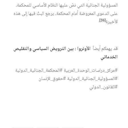
المسؤولية الجنائية التي نصّ عليها النظام الأساسي للمحكمة،
على الدعوى المعروضة أمام المحكمة، يرجع البتّ فيها إلى هذه
.
[36]
الأخيرة
قد يهمكم أيضاً
الأونروا : بين الترويض السياسي والتقليص
الخدماتي
#مركز_دراسات_الوحدة_العربية #المحكمة_الجنائية_الدولية
#المسؤولية_الجنائية_الدولية #حقوق_الإنسان
#القانون_الدولي