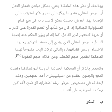
ويلاحظ أن نصّ هذه المادة لا يعني، بشكل مباشر، فقدان العقل
أو المرض العقلي، بقدر ما يركّز على معيار الأثر المترتب على
الإصابة بهذا المرض، بحيث يمكن الاعتداد به في منع قيام
المسؤولية الجنائية إذا كان من شأنها أن تعدم القدرة على الإدراك
أو حرية الاختيار لدى الفاعل، كما إنّه لم يبيّن الحكم عند إصابة
الفاعل بالمرض العقلي الذي يؤدي إلى ضعف التركيز وحرية
الاختيار، وليس فقدانهما، وبالتالي تركت الباب مفتوحاً لهيئة
[27]
المحكمة لتقدير حجم الضعف، ومن خلاله حجم العقوبة
.
والجدير بالذكر أن المحكمة الجنائية الدولية ليوغسلافيا رفضت
الدفع بالجنون المقدم من «سيليبيش»، أحد المتهمين، وذلك
لإخفاقه في تشخيص المرض، رغم اضطرابه الواضح، لأنه كان
بإمكانه السيطرة على أفعاله.
ب – السكر