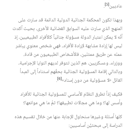
[5]
عاديين
.
وبهذا تكون المحكمة الجنائية الدولية الدائمة قد سارت على
المنهج الذي سارت عليه السوابق القضائية الأخرى، بحيث أكدت
أنّه لا يمكن اعتبار الدولة مسؤولة جنائياً كالأفراد الطبيعيين، إذ
ليس لها إرادة مشابهة لإرادة الأفراد، فهي شخص معنوي يباشر
عمله عن طريق ممثلين، فالأشخاص الطبيعيون من قادة،
ووزراء، وعسكريين، هم الذين تتوفر لديهم النوايا الإجرامية،
وبالتالي إقامة المسؤولية الجنائية بحقّهم استناداً إلى المبدأ
[6]
القائل «لا مسؤولية من دون إسناد»
.
فكيف إذاً تطرق النظام الأساسي للمسؤولية الجنائية للأفراد
وأسس لها؟ وما هي مجالات تطبيقها؟ ثمّ ما هي موانعها؟
كلها أسئلة وغيرها سنحاول الإجابة عنها من خلال تقسيم هذه
الدراسة إلى مبحثيْن أساسيين: