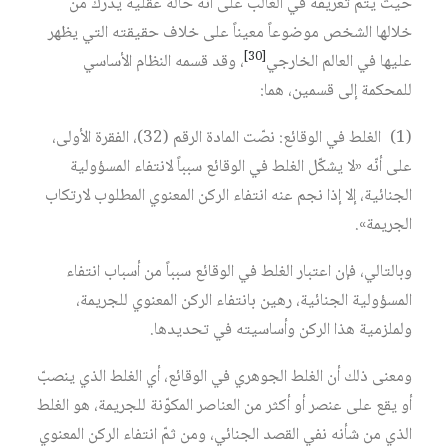
حيث يتم تعريفه في الغالب على أنه حالة عقلية يدرك من
خلالها الشخص موضوعاً معيناً على خلاف حقيقته التي يظهر
[30]
عليها في العالم الخارجي
، وقد قسمه النظام الأساسي
للمحكمة إلى قسمين، هما:
(1) الغلط في الوقائع: نصّت المادة الرقم (32)، الفقرة الأولى،
على أنّه «لا يشكّل الغلط في الوقائع سبباً لانتفاء المسؤولية
الجنائية، إلا إذا نجم عنه انتفاء الركن المعنوي المطلوب لارتكاب
الجريمة».
وبالتالي، فإن اعتبار الغلط في الوقائع سبباً من أسباب انتفاء
المسؤولية الجنائية، رهين بانتفاء الركن المعنوي للجريمة،
ولملزمية هذا الركن وأساسيته في تحديدها.
ومعنى ذلك أن الغلط الجوهري في الوقائع، أي الغلط الذي ينصبّ
أو يقع على عنصر أو أكثر من العناصر المكوّنة للجريمة، هو الغلط
الذي من شأنه نفي القصد الجنائي، ومن ثمّ انتفاء الركن المعنوي