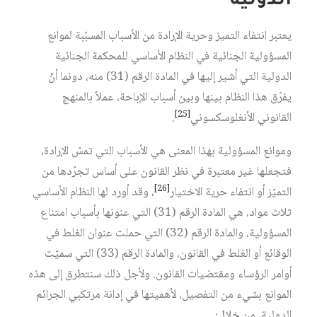
الدولية
يعتبر انتفاء التميز وحرية الإرادة من الأسباب المسبّبة لموانع
المسؤولية الجنائية في النظام الأساسي للمحكمة الجنائية
الدولية التي أشير إليها في المادة الرقم (31) منه، دونما أنْ
يفرّق هذا النظام بينها وبين أسباب الإباحة، عملاً بالمنهج
[25]
القانوني الأنغلوسكسوني
.
وموانع المسؤولية بهذا المعنى هي الأسباب التي تمسّ الإرادة،
فتجعلها غير معتبرة في نظر القانون على أساس تجرّدها من
[26]
التميّز أو انتفاء حرية الاختيار
، وقد أورد لها النظام الأساسي
ثلاث مواد، هي المادة الرقم (31) التي عنونها بأسباب امتناع
المسؤولية، والمادة الرقم (32) التي حملت عنوان الغلط في
الوقائع أو الغلط في القانون، والمادة الرقم (33) التي سميّت
أوامر الرؤساء ومقتضيات القانون. ولأجل ذلك سنتطرق إلى هذه
الموانع بشيء من التفصيل، لأهميتها في إدانة مرتكبي الجرائم
الدولية، من خلال: