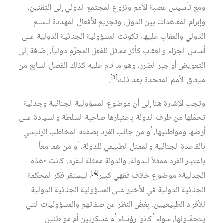
ومع تأسيس عصبة الأمم ونزوع المجتمع الدولي إلى التقنين،
وإبرام المعاهدات بين الدول، وتجريم الأفعال المهددة للسلم
الدولي والعقاب عليها، تكونت المسؤولية الجنائية الدولية على
أساس الجزاء والعقاب كأثر مماثل للفعل المجرّم دولياً، إضافة إلى
التعويض أو جبر الضرر، وهو ما قام عليه كذلك الفصل السابع من
[3]
ميثاق الأمم المتحدة بعد ذلك
.
وتجب الإشارة هنا إلى أن موضوع المسؤولية الجنائية وجدلية
تحمّلها من طرف الدولة باعتبارها صاحبة السلطة والسيادة على
أرضها ومواطنيها، أو من جانب الفرد بصفته المخاطب الرئيسي
بالقاعدة الجنائية والممثل الطبيعي للدولة، أو من هما معاً
باعتبار الفرد ممثلاً للدولة، والدولة ممثلة للفرد، كانت «هذه
[4]
الجدلية» موضوع خلاف فقهي كبير
، ليستقر فكر المحكمة
الجنائية الدولية في الأخير على المسؤولية الجنائية الدولية
للأفراد الطبيعيين. بغضّ النظر عن صفاتهم والمسؤوليات التي
يتحمّلونها، سواء أكانوا رؤساء أم عسكريين أم مواطنين