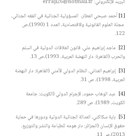
البريد الإلكتروني: erraji26@hotmail.fr
[1]
أحمد صبحي العطار، المسؤولية الجنائية في الفقه الجنائي،
مجلة العلوم القانونية والاقتصادية، العدد 1 (1990)،ص
122.
[2]
ماجد إبراهيم علي، قانون العلاقات الدولية في السلم
والحرب (القاهرة: دار النهضة العربية، 1993)،ص 13.
[3]
إبراهيم العناني، النظام الدولي الأمني (القاهرة: دار النهضة
العربية، 1998)، ص 31.
[4]
عبد الوهاب حمود، الإجرام الدولي (الكويت: جامعة
الكويت، 1989)، ص 289.
[5]
باية سكاكني، العدالة الجنائية الدولية ودورها في حماية
حقوق الإنسان (الجزائر: دار هومه للطباعة والنشر والتوزيع،
2013)،ص 11.