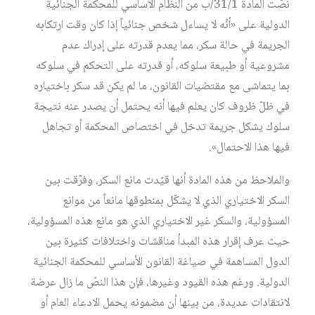
نصّت المادة 31/1/ب من النظام الأساسي للمحكمة الجنائية
الدولية على «أنّه لا يساءل شخص جنائياً إذا كان وقت ارتكابه
الجريمة في حالة سكر، مما يعدم قدرته على إدراك عدم
مشروعية أو طبيعة سلوكه، أو قدرته على التحكم في سلوكه
بما يتماشى مع مقتضيات القانون، ما لم يكن قد سكر باختياره
في ظلّ ظروف كان يعلم فيها أنه يحتمل أن يصدر عنه نتيجة
سلوك يشكل جريمة تدخل في اختصاص المحكمة أو تجاهل
فيها هذا الاحتمال».
والملاحظ من هذه المادة أنها قيّدت مانع السكر، وفرّقت بين
السكر الاختياري الذي لا يشكّل بمنطوقها مانعاً من موانع
المسؤولية، والسكر غير الاختياري الذي هو مانع هذه المسؤولية،
حيث عرف إقرار هذه المبدأ مناقشات واختلافات كثيرة بين
الدول المساهمة في صياغة القانون الأساسي للمحكمة الجنائية
الدولية. ورغم هذه القيود وغيرها، فإن هذا النصّ ما زال عرضة
لانتقادات عديدة، من بينها أن مضمونه يحمل الادعاء العام أو