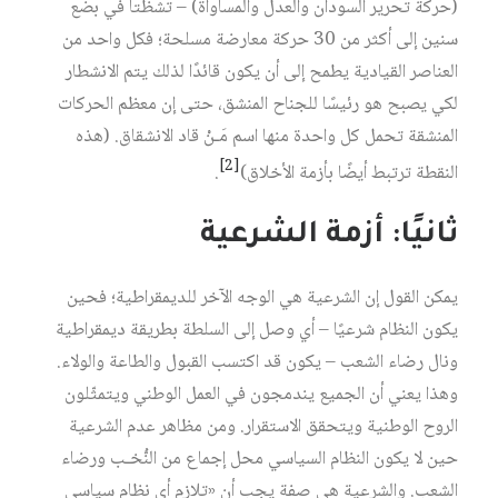
(حركة تحرير السودان والعدل والمساواة) – تشظتا في بضع
سنين إلى أكثر من 30 حركة معارضة مسلحة؛ فكل واحد من
العناصر القيادية يطمح إلى أن يكون قائدًا لذلك يتم الانشطار
لكي يصبح هو رئيسًا للجناح المنشق، حتى إن معظم الحركات
المنشقة تحمل كل واحدة منها اسم مَـنْ قاد الانشقاق. (هذه
[2]
النقطة ترتبط أيضًا بأزمة الأخلاق)
.
ثانيًا: أزمة الشرعية
يمكن القول إن الشرعية هي الوجه الآخر للديمقراطية؛ فحين
يكون النظام شرعيًا – أي وصل إلى السلطة بطريقة ديمقراطية
ونال رضاء الشعب – يكون قد اكتسب القبول والطاعة والولاء.
وهذا يعني أن الجميع يندمجون في العمل الوطني ويتمثّلون
الروح الوطنية ويتحقق الاستقرار. ومن مظاهر عدم الشرعية
حين لا يكون النظام السياسي محل إجماع من النُّخـب ورضاء
الشعب. والشرعية هي صفة يجب أن «تلازم أي نظام سياسي