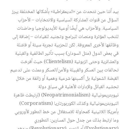
بيد أننا حين نتحدث عن «الديمقراطية» بأشكالها المختلفة يبرز
السؤال عن قنوات المشاركة السياسية والانتخابات – الأحزاب
السياسية. والأحزاب هي أيضًا أوعية للأيديولوجيا وحاضنات
للنخب المؤثرة ومنصات للبرامج وتجنيد للقيادات – إضافة إلى
وظائفها الأخرى المعروفة. لكن للحزبية تجربة سيئة أو فاشلة
في بعض الدول (مثل السودان) بسبب تأثير الطائفية والقبلية
والعشائرية وحتى الزبونية (Clientelism) حيث أفرخت
تحالفات بين العسكر والقبيلة والأمن/العسكر وعملت على تدعيم
القبضة الشمولية بل أكسبتها شرعية وهمية أو زائفة من خلال
تحشيد القبائل والإدارات الأهلية في سياق دولة
نيوبتريمونيالية (Neopatrimonialism) (ارتبطت ظاهرة
النيوبتريمونيالية وكذلك الكوربورتاريا (Corporatism)
بأمريكا اللاتينية كمحاولة للاستقلال عن خط التطور الأوروبي
وما ارتبط بذلك من جدل حول المسارين: التطوري
(Evolutionary) أو الثوري (Revolutionary) – وهو