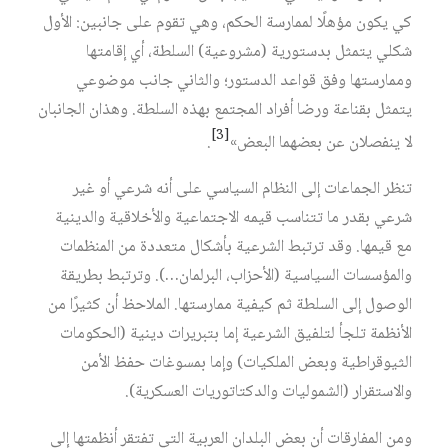
كي يكون مؤهلًا لممارسة الحكم، وهي تقوم على جانبين: الأول
شكلي يتمثل بدستورية (مشروعية) السلطة، أي إقامتها
وممارستها وفق قواعد الدستور؛ والثاني جانب موضوعي
يتمثل بقناعة ورضا أفراد المجتمع بهذه السلطة. وهذان الجانبان
[3]
لا ينفصلان عن بعضهما البعض»
.
تنظر الجماعات إلى النظام السياسي على أنه شرعي أو غير
شرعي بقدر ما تتناسب قيمه الاجتماعية والأخلاقية والدينية
مع قيمها. وقد ترتبط الشرعية بأشكال متعددة من المنظمات
والمؤسسات السياسية (الأحزاب، البرلمان…). وترتبط بطريقة
الوصول إلى السلطة ثم كيفية ممارستها. الملاحظ أن كثيرًا من
الأنظمة تلجأ لتلفيق الشرعية إما بتبريرات دينية (الحكومات
الثيوقراطية وبعض الملكيات) وإما بمسوغات حفظ الأمن
والاستقرار (الشموليات والدكتاتوريات العسكرية).
ومن المفارقات أن بعض البلدان العربية التي تفتقر أنظمتها إلى