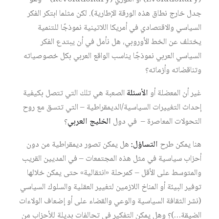
جدل خارج نطاق هذه الورقة الإطارية). لكن مثلما ابتكر الفكر
السياسي والاقتصادي في أمريكا اللاتينية نموذجًا للتنمية
يختلف عن الخط الأوروبي، هل نأمل في أن يبتدع الفكر
السياسي العربي نموذجًا يناسب الواقع العربي بكل خصوصياته
وتناقضاته وأزماته؟
غير أن المعضلة أو
الأسئلة
الصعبة هي تلك التي تتصل بكيفية
إحداث التغييرات السياسية/الديمقراطية – التي تتسق مع روح
التحولات المعاصرة – في دول
الخليج العربي
؟
هنا يمكن طرح
التساؤل:
هل يمكن تصور ديمقراطية من دون
أحزاب سياسية في مثل هذه المجتمعات – في المديين القريب
والمتوسط على الأقل – كمرحلة «انتقالية» حتى يمكن خلالها
توفير البيئة أو المناخ اللازمين لتغيير العقلية والسلوك السياسي
(نشر الثقافة السياسية والوعي والقضاء على أو إضعاف الولاءات
الضيقة…)؟ وهل يمكن التفكير في تحالفات بديلة للأحزاب من