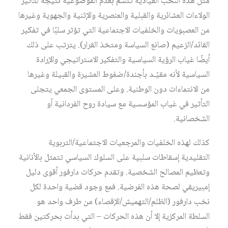
مثل هذه النخب القيادية تتسم بعدم الموضوعية نتيجة لتأثير
الولاءات العشائرية والقبلية والعنصرية والإثنية والجهوية وغيرها
من العصبويات والخلفيات الاجتماعية التي تؤثر سلبًا في تفكير
القائد/الزعيم (صانع السياسة ومتخذ القرار). يترتب على ذلك
أيضًا غياب الرؤية السياسية والتفكير الاستراتيجي والإرادة
السياسية لأنه مقيّـد بأجندة/ضغوط العشيرة والقبيلة وغيرها
من الانتماءات دون الوطنية. وعلى المستوى الجمعي يتجلى
التأثير في غياب المؤسسية مع سيادة روح الفردانية أو
الشخصانية.
كذلك لهذه الخلفيات والمرجعيات الاجتماعية/التربوية
التقليدية إسقاطات سلبية على السلوك السياسي تتمثل بالأنانية
وتعظيم المصالح الشخصية. وتقدم حركات دارفور أقوى دليل
إمبيريقي لصحة هذه الفرضية. فمع وجود قضية واحدة لكل
نخب دارفور (الظلم/التهميش/الإقصاء) من طرف واحد هو
السلطة المركزية إلا أن هذه الحركات – التي بدأت بحركتين فقط