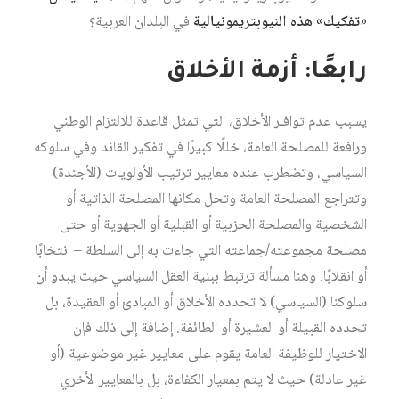
«تفكيك» هذه النيوبتريمونيالية
في البلدان العربية؟
رابعًا: أزمة الأخلاق
يسبب عدم توافـر الأخلاق، التي تمثل قاعدة للالتزام الوطني
ورافعة للمصلحة العامة، خللًا كبيرًا في تفكير القائد وفي سلوكه
السياسي، وتضطرب عنده معايير ترتيب الأولويات (الأجندة)
وتتراجع المصلحة العامة وتحل مكانها المصلحة الذاتية أو
الشخصية والمصلحة الحزبية أو القبلية أو الجهوية أو حتى
مصلحة مجموعته/جماعته التي جاءت به إلى السلطة – انتخابًا
أو انقلابًا. وهنا مسألة ترتبط ببنية العقل السياسي حيث يبدو أن
سلوكنا (السياسي) لا تحدده الأخلاق أو المبادئ أو العقيدة، بل
تحدده القبيلة أو العشيرة أو الطائفة. إضافة إلى ذلك فإن
الاختيار للوظيفة العامة يقوم على معايير غير موضوعية (أو
غير عادلة) حيث لا يتم بمعيار الكفاءة، بل بالمعايير الأخري