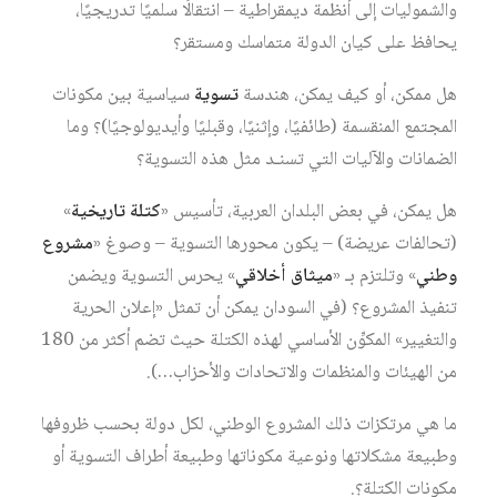
والشموليات إلى أنظمة ديمقراطية – انتقالًا سلميًا تدريجيًا،
يحافظ على كيان الدولة متماسك ومستقر؟
هل ممكن، أو كيف يمكن، هندسة
تسوية
سياسية بين مكونات
المجتمع المنقسمة (طائفيًا، وإثنيًا، وقبليًا وأيديولوجيًا)؟ وما
الضمانات والآليات التي تسنـد مثل هذه التسوية؟
هل يمكن، في بعض البلدان العربية، تأسيس «
كتلة تاريخية
»
(تحالفات عريضة) – يكون محورها التسوية – وصوغ «
مشروع
وطني
» وتلتزم بـ «
ميثاق أخلاقي
» يحرس التسوية ويضمن
تنفيذ المشروع؟ (في السودان يمكن أن تمثل «إعلان الحرية
والتغيير» المكوِّن الأساسي لهذه الكتلة حيث تضم أكثر من 180
من الهيئات والمنظمات والاتحادات والأحزاب…).
ما هي مرتكزات ذلك المشروع الوطني، لكل دولة بحسب ظروفها
وطبيعة مشكلاتها ونوعية مكوناتها وطبيعة أطراف التسوية أو
مكونات الكتلة؟.