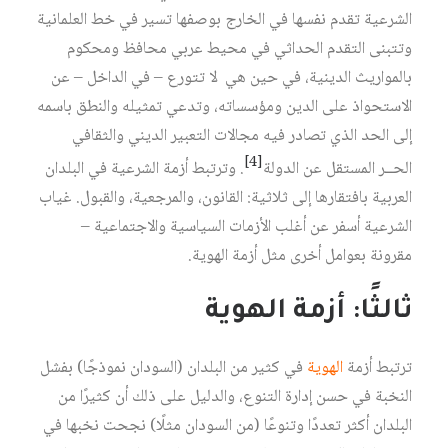
الشرعية تقدم نفسها في الخارج بوصفها تسير في خط العلمانية
وتتبنى التقدم الحداثي في محيط عربي محافظ ومحكوم
بالمواريث الدينية، في حين هي لا تتورع – في الداخل – عن
الاستحواذ على الدين ومؤسساته، وتدعي تمثيله والنطق باسمه
إلى الحد الذي تصادر فيه مجالات التعبير الديني والثقافي
[4]
الحــر المستقل عن الدولة
. وترتبط أزمة الشرعية في البلدان
العربية بافتقارها إلى ثلاثية: القانون، والمرجعية، والقبول. غياب
الشرعية أسفر عن أغلب الأزمات السياسية والاجتماعية –
مقرونة بعوامل أخرى مثل أزمة الهوية.
ثالثًا: أزمة الهوية
ترتبط أزمة
الهوية
في كثير من البلدان (السودان نموذجًا) بفشل
النخبة في حسن إدارة التنوع، والدليل على ذلك أن كثيرًا من
البلدان أكثر تعددًا وتنوعًا (من السودان مثلًا) نجحت نخبها في