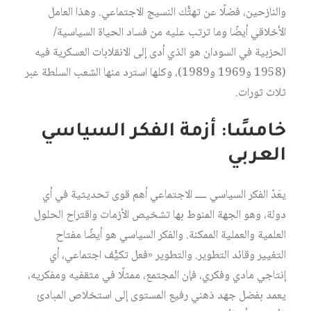
والنازحين، فضلًا عن تهتُّك النسيج الاجتماعي. وهذا العامل
الأخلاقي أيضًا وما ترتب عليه من فساد الحياة السياسية/
الحزبية في السودان هو الذي أدى إلى الانقلابات العسكرية فيه
(1958 و1969 و1989)، وكلها استرد منها الشعب السلطة عبر
ثلاث ثورات.
خامسًا: أزمة الفكر السياسي
العربي
يعَدّ الفكر السياسي ــــ الاجتماعي أهم قوى تحديثية في أي
دولة، وهو الجهة المنوط بها تشخيص الأزمات واقتراح الحلول
العلمية والعملية الممكنة. والفكر السياسي هو أيضًا مفتاح
التغيير وقائد التطوير. والتطوير «فعل تكيُّف اجتماعي، أي
إنتاجي مادي وفكري، فإن المجتمع، ممثلًا في مثقفيه ومفكريه،
يعمد بفضل جهد ذهني رفيع المستوى إلى استخلاص المبادئ