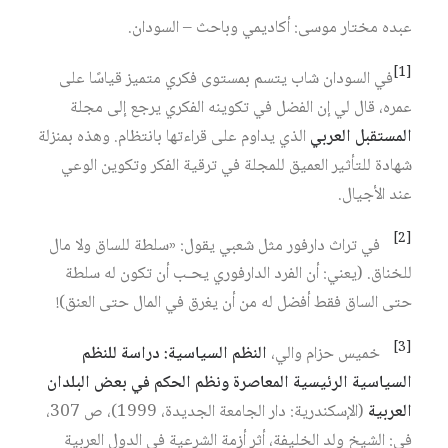
عبده مختار موسى: أكاديمي وباحث – السودان.
[1]
في السودان شاب يتسم بمستوى فكري متميز قياسًا على
عمره، قال لي إن الفضل في تكوينه الفكري يرجع إلى مجلة
المستقبل العربي
الذي يداوم على قراءتها بانتظام. وهذه بمنزلة
شهادة للتأثير العميق للمجلة في ترقية الفكر وتكوين الوعي
عند الأجيال.
[2]
في تراث دارفور مثل شعبي يقول: «سلطة للساق ولا مال
للخناق. (يعني: أن الفرد الدارفوري يحـب أن تكون له سلطة
حتى الساق فقط أفضل له من أن يغرق في المال حتى العنق)!
[3]
خميس حزام والي،
النظم السياسية: دراسة للنظم
السياسية الرئيسية المعاصرة ونظم الحكم في بعض البلدان
العربية
(الإسكندرية: دار الجامعة الجديدة، 1999)، ص 307،
في: الشيخ ولد الخليفة، أثر أزمة الشرعية في الدول العربية