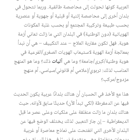
العربية كونها تحولت إلى محاصصة طائفية. وربما تتحول في
بلدان أخرى إلى محاصصة إثنية أو قبلية أو جهوية أو عنصرية
بحسب طبيعة وتركيبة المجتمع أو بحسب غلبة المكونات
الهوياتية (دون الوطنية) في البلدان التي ما زالت تعاني أزمة
هوية. فهل تكون مقاربة العلاج – عند التكييف – هي أن نبدأ
بمعالجة أزمة الهوية لاستيعاب الهويات الصغرى/الفرعية في
هوية وطنية/كبرى/جامعة؟ وما هي
آليات
ذلك؟ وما هو المنهج
المناسب لذلك: تربوي/إعلامي أم قانوني/سياسي، أم منهج
مزدوج/مركب؟
هذا مع الأخذ في الحسبان أن هنالك بلدانًا عربية يكون الحديث
فيها عن الدمقرطة (لكي تبدأ الآن) حديثًا سابق لأوانه، حيث
هنالك بلدان ما زالت منغلقة على ملكيات وعلى عصر ما قبل
الديمقراطية – إن جاز التعبير. لذلك يختلف الوضع فيها عن
البلدان الأخرى التي انفتحت على نماذج معاصرة أو غربية
بدرجات متفاوتة وهي متقدمة نسبيًا في هذا السياق رغم