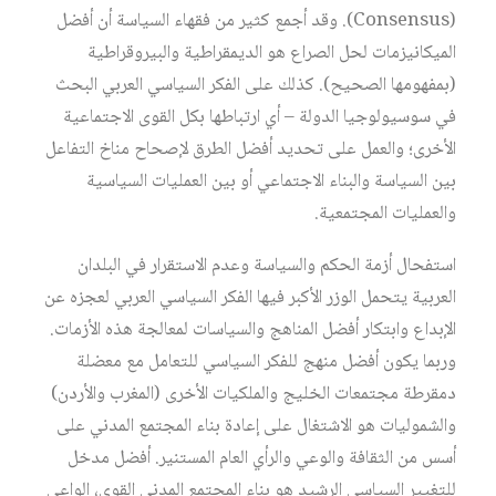
(Consensus). وقد أجمع كثير من فقهاء السياسة أن أفضل
الميكانيزمات لحل الصراع هو الديمقراطية والبيروقراطية
(بمفهومها الصحيح). كذلك على الفكر السياسي العربي البحث
في سوسيولوجيا الدولة – أي ارتباطها بكل القوى الاجتماعية
الأخرى؛ والعمل على تحديد أفضل الطرق لإصحاح مناخ التفاعل
بين السياسة والبناء الاجتماعي أو بين العمليات السياسية
والعمليات المجتمعية.
استفحال أزمة الحكم والسياسة وعدم الاستقرار في البلدان
العربية يتحمل الوزر الأكبر فيها الفكر السياسي العربي لعجزه عن
الإبداع وابتكار أفضل المناهج والسياسات لمعالجة هذه الأزمات.
وربما يكون أفضل منهج للفكر السياسي للتعامل مع معضلة
دمقرطة مجتمعات الخليج والملكيات الأخرى (المغرب والأردن)
والشموليات هو الاشتغال على إعادة بناء المجتمع المدني على
أسس من الثقافة والوعي والرأي العام المستنير. أفضل مدخل
للتغيير السياسي الرشيد هو بناء المجتمع المدني القوي، الواعي