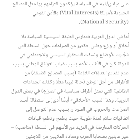
على مبادئ/قيم في السياسة يؤكدون التزامهم بها مثل المصالح
الحيوية لأمريكا (Vital Interests) والأمن القومي
(National Security).
أما في الدول العربية فتمارس الطبقة السياسية السياسة بلا
أخلاق أو وازع وطني. فكثير من الصراعات حول السلطة التي
فجّـرت الأوضاع ونسفت الاستقرار السياسي والاجتماعي في
الدولة كان في الأغلب الأعم بسبب غياب التوافق الوطني بسبب
عدم تقديم التنازلات اللازمة (بسبب المصالح الضيقة) من
الأطراف من أجل الوطن (حالة ليبيا مثلًا وكذلك الجماعات
الطائفية التي تمثل أطراف سياسية في الصراع) في بعض الدول
العربية. وهذا السبب «الأخلاقي» أيضًا أدى إلى استطالة أمــد
الصراعات والحروب في السودان بسبب عدم التوصل إلى
اتفاقيات سلام لمدة طويلة حيث يطمح وتطمع قيادات
الحركات المعارضة في المزيد من الأسهم في السلطة (مناصب) –
غير عابئين بضحايا الحرب ومعاناة الملايين من اللاجئين