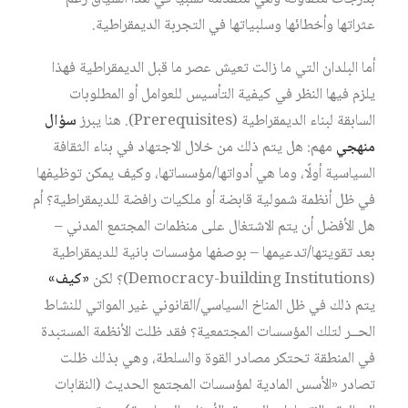
عثراتها وأخطائها وسلبياتها في التجربة الديمقراطية.
أما البلدان التي ما زالت تعيش عصر ما قبل الديمقراطية فهذا
يلزم فيها النظر في كيفية التأسيس للعوامل أو المطلوبات
السابقة لبناء الديمقراطية (Prerequisites). هنا يبرز
سؤال
منهجي
مهم: هل يتم ذلك من خلال الاجتهاد في بناء الثقافة
السياسية أولًا، وما هي أدواتها/مؤسساتها، وكيف يمكن توظيفها
في ظل أنظمة شمولية قابضة أو ملكيات رافضة للديمقراطية؟ أم
هل الأفضل أن يتم الاشتغال على منظمات المجتمع المدني –
بعد تقويتها/تدعيمها – بوصفها مؤسسات بانية للديمقراطية
(Democracy-building Institutions)؟ لكن
«كيف»
يتم ذلك في ظل المناخ السياسي/القانوني غير المواتي للنشاط
الحــر لتلك المؤسسات المجتمعية؟ فقد ظلت الأنظمة المستبدة
في المنطقة تحتكر مصادر القوة والسلطة، وهي بذلك ظلت
تصادر «الأسس المادية لمؤسسات المجتمع الحديث (النقابات