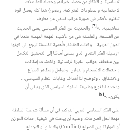
الأساسية أو الأفكار من حصاد خبراته، وحصاد التفاعلات
الاجتماعية والمعلومات المتراكمة. ويصوغ هذا كله بفضل قوة
تنظيم الأفكار في صورة مركب نسقي من معارف
[7]
مفاهيمية…»
والحديث عن الفكر السياسي يعني الحديث
عن الفلسفة. والفلسفة هي من الأشياء المهمة المهملة عندنا في
الدول العربية – وكذلك الثقافة. فأهمية الفلسفة ترجع إلى كونها
«وسيلة الفكر النقدي الذي يسعى أساسًا إلى التحقيق التكامل
بين مختلف جوانب الخبرة الإنسانية، واكتشاف إمكانات
واحتمالات الانسجام والتوازن، وعوامل ومظاهر الصراع
والانشقاق… وتوضح لنا أهداف وغايات النظام السياسي…
وتحدد لنا نوع وطبيعة السلوك السياسي الذي ينبغي أن
[8]
يكون…»
على الفكر السياسي العربي التركير في أن مسألة شرعية السلطة
مهمة لحل الصراعات. وعليه أن يبحث في كيفية إحداث التوازن
أو الموازنة بين الصراع (Conflict) والاتفاق أو الاجماع