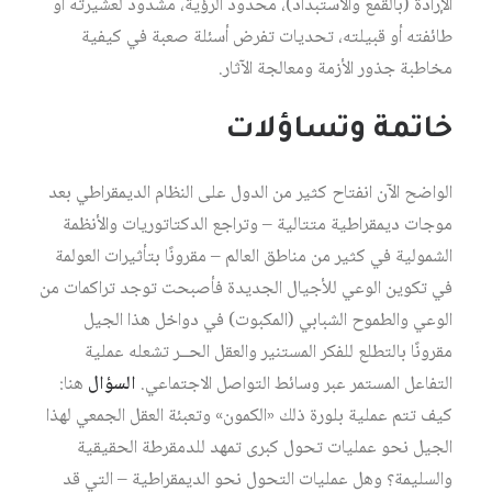
الإرادة (بالقمع والاستبداد)، محدود الرؤية، مشدود لعشيرته أو
طائفته أو قبيلته، تحديات تفرض أسئلة صعبة في كيفية
مخاطبة جذور الأزمة ومعالجة الآثار.
خاتمة وتساؤلات
الواضح الآن انفتاح كثير من الدول على النظام الديمقراطي بعد
موجات ديمقراطية متتالية – وتراجع الدكتاتوريات والأنظمة
الشمولية في كثير من مناطق العالم – مقرونًا بتأثيرات العولمة
في تكوين الوعي للأجيال الجديدة فأصبحت توجد تراكمات من
الوعي والطموح الشبابي (المكبوت) في دواخل هذا الجيل
مقرونًا بالتطلع للفكر المستنير والعقل الحــر تشعله عملية
التفاعل المستمر عبر وسائط التواصل الاجتماعي.
السؤال
هنا:
كيف تتم عملية بلورة ذلك «الكمون» وتعبئة العقل الجمعي لهذا
الجيل نحو عمليات تحول كبرى تمهد للدمقرطة الحقيقية
والسليمة؟ وهل عمليات التحول نحو الديمقراطية – التي قد