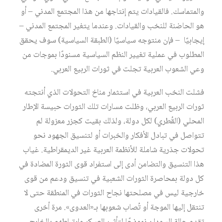
والمتماسك. فالقيادات يتم إنتاجها من هذا المجتمع المدني – أو
هو الحاضنة للنخب والقيادات. وعندما يتغير المجتمع المدني –
إيجابيًا – فإن منتوجه سياسيًا (الطبقة السياسية) سوف يحقق
المطلوب في عملية تغيير النظم السياسية مسنودًا بموجات من
وعي الشعوب العربية تجلت في ثورات الربيع العربي.
فشلت النخب العربية في استثمار مناخ التحولات الذي أنتجته
ثورات الربيع العربي، وظلت مسارات تلك الثورات حبيسة الإطار
المحلي (القُطري) لكل دولة، ولذلك بقيت كجزر معزولة لم
تتواصل في تبادل الأفكار والخبرات أو لتنسيق الجهود نحو
تحولات جذرية شاملة للأنظمة العربية غير الديمقراطية. غياب
هذا التنسيق والتضامن أدى إلى استفراد قوى الثورة المضادة في
كل دولة بمحاصرة الثورات الشعبية في تنسيق ودعم من قوى
خارجية ليس في مصلحتها نجاح الثورات في المنطقة حتى لا
تنتقل إليها الموجة أو تُصاب شعوبها بـ«العدوى». مرة أخرى