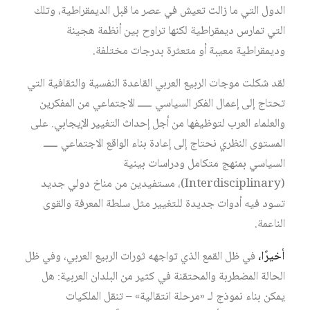
الدول التي ما زالت تعيش في عصر ما قبل الديمقراطية، وتلك
التي تمارس ديمقراطية لكنها تراوح بين أنظمة هجينة
وديمقراطية معيبة أو متعثرة بدرجات مختلفة.
لقد شكلت موجات الربيع العربي القاعدة النفسية والثقافية التي
تحتاج إلى إعمال الفكر السياسي ـــــ الاجتماعي من المفكرين
والعلماء العرب لتوظيفها من أجل إحداث التغيير الإيجابي. على
المستوى النظري نحتاج إلى إعادة بناء الواقع الاجتماعي ـــــ
السياسي بمنهج متكامل ودراسات بينية
(Interdisciplinary)، مستفيدين من مناخ دولي جديد
تسود فيه أدوات جديدة للتغيير مثل سلطة المعرفة والقوى
الناعمة.
أخيرًا،
في ظل القمع الذي تواجهه ثورات الربيع العربي، وفي ظل
الحالة المضطربة والمحتقنة في كثير من البلدان العربية: هل
يمكن بناء نموذج لـ «مرحلة انتقالية» – تنقل الملكيات