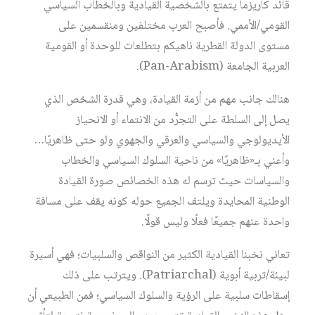
قائد كاريزما يتمتع بالشخصية القيادية وبالخطاب السياسي
القومي/الأممي. فأصبح العرب مختلفين ومنقسمين على
مستوى الدولة القطرية ناهيكم بتطلعات للوحدة أو القومية
العربية الجامعة (Pan-Arabism).
هنالك جانب مهم من أزمة القيادة، وهي قدرة الشخص الذي
يصل إلى السلطة على التجرُّد من الانتماء أو الانحياز
الأيديولوجي والسياسي والعرقي والجهوي ولو حتى ظاهريًا…
وأعني بـ«ظاهريًا» من ناحية السلوك السياسي والخطاب
والسياسات حيث ترسم له هذه الخصائص صورة القيادة
الوطنية المحايدة ويلتف الجميع حوله كونه يقف على مسافة
واحدة عنهم جميعًا فعلًا وليس قولًا.
تعاني نخبنا القيادية الكثير من النواقص والسلبيات؛ فهي أسيرة
لبيئة/تربية أبوية (Patriarchal). ويترتب على ذلك
إسقاطات سلبية على الرؤية والسلوك السياسي؛ فمن الطبيعي أن