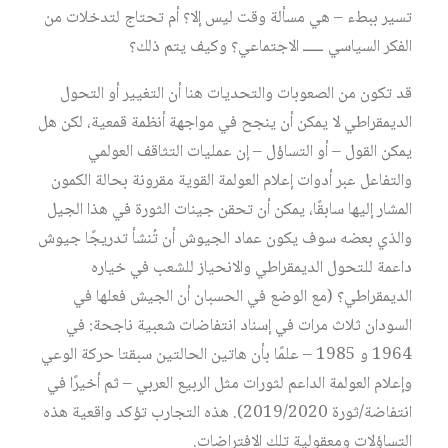
تسير ببطء – هي مسألة وقت ليس إلا؟ أم تحتاج لتدخلات من
الفكر السياسي ـــــ الاجتماعي؟ وكيف يتم ذلك؟
قد تكون من الصعوبات والتحديات هنا أن التغيير أو التحول
الديمقراطي لا يمكن أن ينجح في مواجهة أنظمة قمعية، لكن هل
يمكن القول – أو التساؤل – إن عمليات التثاقف العولمي
والتفاعل عبر أدوات إعلام العولمة القوية مقرونة بحالة الكمون
المشار إليها سابقًا، يمكن أن تحقن جينات الثورة في هذا الجيل
والذي بعضه سوف يكون عماد الجيوش أن تُنشأ تدريجًا جيوش
داعمة للتحول الديمقراطي والانحياز للشعب في خياره
الديمقراطي؟ (مع الوضع في الحسبان أن الجيش فعلها في
السودان ثلاث مرات في إسناد انتفاضات شعبية ناجحة: في
1964 و 1985 – علمًا بأن هاتين الحالتين سبقتا حركة الوعي
وإعلام العولمة الداعم لثورات مثل الربيع العربي – ثم أخيرًا في
انتفاضة/ثورة 2019/2020). هذه التجارب تؤكد واقعية هذه
التساؤلات ومعقولية تلك الافتراضات.