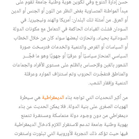
حسن إدارة التنوع وفي تكوين هوية وطنية جامعة تقوم على
مبدأ المواطنة المتساوية بغض النظر عن اللون أو الجنس أو الدين
أو العرق. من أمثلة تلك البلدان: أمريكا والهند ونيجيريا. في
السودان فشلت القيادات الحاكمة في التعامل مع مكونات الدولة
السودانية بحياد، وانحازت لبعضها سواء كان من خلال الخطاب
أو السياسات أو الفرص والتنمية والخدمات فترسخت صورة
السياسي المنحاز سياسيًا أو عرقيًا أو جهويًا وهو ما فجَّـــر
الشعور بالغبن والإحساس بالظلم على مستوى الأفراد والجماعات
والمناطق فتفجّـرت الحروب وتم استنزاف الموارد وعرقلة
التنمية وإفقار الشعب.
من أكبر التحديات التي تواجه بناء
الديمقراطية
هي سيطرة
الهويات الصغرى على بنية الدولة. فلا يمكن الحديث عن بناء
ديمقراطي من دون وجـود دولة متماسكة ومستقـرة تتمتع
بهوية وطنية جامعة تدعم الاستقرار اللازم لادخال الديمقراطية
فيها حيث تؤكد ذلك التجربة الأوروبية التي تبلورت واستقرت