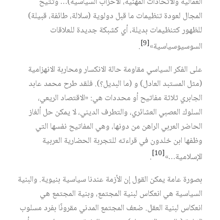
العمالية والاتحادات المهنية، الأحزاب السياسية)… وتتيح
المجال لعودة تنظيمات ما قبل دولوية (سلالة، طائفة، قبيلة)
للظهور كتنظيمات بديلة، أي كشبكة جديدة للعلاقات
[9]
السوسيوسياسية»
.
على الفكر السياسي مقاومة حالة الانكسار ومحاربة الانهزامية
(مثل المستبد العادل) و (ما البديل؟). فلقد طرح محمد عابد
الجابري ثلاثة مفاتيح أو محددات هي: «الاقتصاد الريعي،
السلوك العصبي العشائري، والتطرف الديني، لا يمكن حل ألغاز
الحاضر العربي الراهن من دونها، وهي المفاتيح نفسها التي
وظفها ابن خلدون في قراءته للتجربة الحضارية العربية
[10]
الإسلامية…»
.
بصورة عامة يمكن القول إن الأزمة عندنا سياسية بنيوية. والبنية
السياسية هي انعكاس لبنية المجتمع، وبنية المجتمع هي
انعكاس لبنية العقل. ضعف المجتمع المدني مقرونًا بفرد مسلوب