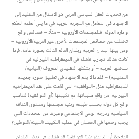
تقدم حالة السودان نموذجًا لتأثير العسكر وارتباطهم بالخارج.
من تحديات العقل السياسي العربي هو الانتقال من التقليد إلى
الاجتهاد في التعامل مع التجربة الغربية في ما يلي أنظمة الحكم
وإدارة الدولة. فللمجتمعات الأوروبية – مثلًا – خصائص واقع
تختلف عن خصائص المجتمعات الأخرى غير الغربية/الأوروبية –
ومن بينها البلدان العربية وبلدان العالم الثالث بصورة عامة. فإذا
كانت هنالك تجارب فاشلة في الديمقراطية الليبرالية في
نسختها الغربية – أو بشكلها التقليدي المعروف (النيابية/
التمثيلية) – فلماذا لا يتم الاجتهاد في تطبيق صورة جديدة
للديمقراطية مثل «التوافقية» التي قامت على نقد الديمقراطية
الليبرالية، من واقع سلبياتها، مع تكييفها (أي التوافقية) لتناسب
واقع كل دولة بحسب طبيعة وبنية مجتمعها ومستوى الثقافة
السياسية ودرجة الوعي الاجتماعي وغيرها من المحددات التي
يجب وضعها في الحسبان في عملية التكييف/التبيئة/التوطين؟
الملاحظ أن الديمقراطية التوافقية قد فشلت في بعض البلدان