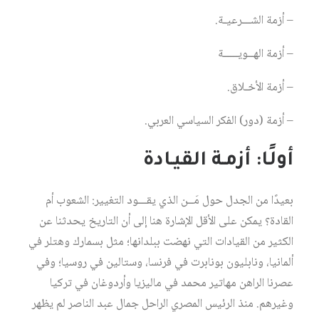
– أزمة الشـــرعيـة.
– أزمة الهــويـــــة
– أزمة الأخـلاق.
– أزمة (دور) الفكر السياسي العربي.
أولًا: أزمـة القيـادة
بعيدًا من الجدل حول مَــن الذي يقـــود التغيير: الشعوب أم
القادة؟ يمكن على الأقل الإشارة هنا إلى أن التاريخ يحدثنا عن
الكثير من القيادات التي نهضت ببلدانها؛ مثل بسمارك وهتلر في
ألمانيا، ونابليون بونابرت في فرنسا، وستالين في روسيا؛ وفي
عصرنا الراهن مهاتير محمد في ماليزيا وأردوغان في تركيا
وغيرهم. منذ الرئيس المصري الراحل جمال عبد الناصر لم يظهر