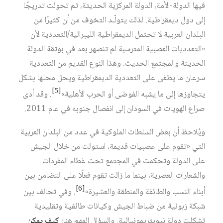
فيها الدولة-الأمة، الدولة المركزية الحديثة، ثم تحولت تدريجًا
إلى دول ديمقراطية. لذلك يتولّـد التخوف من أن كثيرًا من
البلدان العربية لا تحتمل الديمقراطية الليبرالية/التعددية لأن
«التعدديات العصبية المترسبة لم تنصهر بعد في بوتقة الدولة
الحديثة والمجتمع الحديث. وهذا النوع القديم من التعددية
سرعان ما يطغى على التعددية الديمقراطية ويحل محلها بشكل
[5]
يتجاوزها إلى ما يشبه الفوضى أو الحرب الأهلية»
. وقد أدى
صراع الهويات في السودان إلى انفصال جنوبه في عام 2011.
ويُلاحظ أن بعض السلطات الملوكية في عدد من البلدان العربية
التي «تقوم على عصبيات قديمة، استولت من خلال الجيش
على الدولة وتحكمت في المجتمع تحت غطاء المفردات
والشعارات العصرية، بينما ما زالت تقوم فعلًا على التضامن بين
[6]
أبناء النسب والطائفة والمنطقة والعشيرة»
. وفي تحالف بين
شبكة زبونية من ضباط الجيش وكيانات طائفية وتقليدية
تشكلت دولة نيوبتريمونيالية. والسؤال المهم هنا:
كيف يمكن