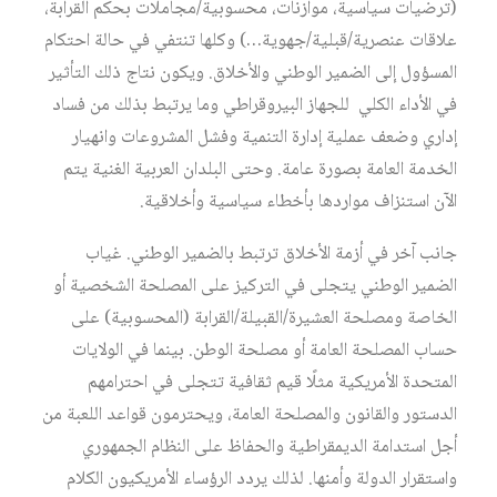
(ترضيات سياسية، موازنات، محسوبية/مجاملات بحكم القرابة،
علاقات عنصرية/قبلية/جهوية…) وكلها تنتفي في حالة احتكام
المسؤول إلى الضمير الوطني والأخلاق. ويكون نتاج ذلك التأثير
في الأداء الكلي للجهاز البيروقراطي وما يرتبط بذلك من فساد
إداري وضعف عملية إدارة التنمية وفشل المشروعات وانهيار
الخدمة العامة بصورة عامة. وحتى البلدان العربية الغنية يتم
الآن استنزاف مواردها بأخطاء سياسية وأخلاقية.
جانب آخر في أزمة الأخلاق ترتبط بالضمير الوطني. غياب
الضمير الوطني يتجلى في التركيز على المصلحة الشخصية أو
الخاصة ومصلحة العشيرة/القبيلة/القرابة (المحسوبية) على
حساب المصلحة العامة أو مصلحة الوطن. بينما في الولايات
المتحدة الأمريكية مثلًا قيم ثقافية تتجلى في احترامهم
الدستور والقانون والمصلحة العامة، ويحترمون قواعد اللعبة من
أجل استدامة الديمقراطية والحفاظ على النظام الجمهوري
واستقرار الدولة وأمنها. لذلك يردد الرؤساء الأمريكيون الكلام