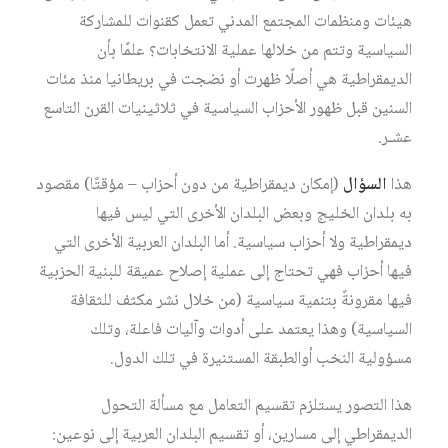
هيئات ومنظمات المجتمع المدني تعمل كقنوات للمشاركة
السياسية وتتم من خلالها عملية الانتخابات؟ علمًا بأن
الديمقراطية هي أصلًا ظهرت أو نضجت في بريطانيا منذ مئات
السنين قبل ظهور الأحزاب السياسية في ثلاثينيات القرن التاسع
عشـر.
هذا
السؤال
(إمكان ديمقراطية من دون أحزاب – مؤقتًا) مقصود
به بلدان الخليج وبعض البلدان الأخرى التي ليس فيها
ديمقراطية ولا أحزاب سياسية. أما البلدان العربية الأخرى التي
فيها أحزاب فهي تحتاج إلى عملية إصلاح عميقة للبنية الحزبية
فيها مقرونةً بتنمية سياسية (من خلال نشر مكثف للثقافة
السياسية) وهذا يعتمد على أدوات وآليات فاعلة، وتلك
مسؤولية النخب أوالطبقة المستنيرة في تلك الدول.
هذا التصور يستلزم تقسيم التعامل مع مسألة التحول
الديمقراطي إلى مسارين، أو تقسيم البلدان العربية إلى نوعين: