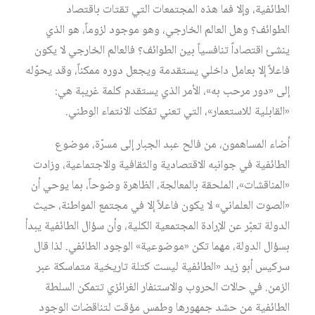
الطائفية، وإلا فما هذه المجتمعات التي تقتات باقتصاد
الطوائف؟ وهل العالم الخارجي، وهو موجود لزوماً، هو الذي
ينشئ اقتصاداً تنافسياً بين الطوائف؟ فالعالم الخارجي لا يكون
فاعلاً إلا بعامل داخلي يستقدمة ويجعل دوره ممكناً، وقد يحوّله
إلى «دور مرحب به»، الأمر الذي يستقدم كلمة غريبة هي:
«القابلية للاستعمار»، التي تعني تفكك الانتماء الوطني.
أضاء المساهمون، من فالح عبد الجبار إلى مسرّة، موضوع
الطائفية في جوانبه الاقتصادية والثقافية والاجتماعية، وزادت
«المناقشات»، الملحقة بالمعالجة، الظاهرة وضوحاً، بما يوحي أن
«الصوت العلماني» لا يكون فاعلاً إلا في مجتمع المواطنة، حيث
الدولة تعبّر عن الإرادة المجتمعية الكلية، وأن سؤال الطائفية يبدأ
بسؤال الدولة، مهما تكن «موضوعية» الوجود الطائفي. لذا قال
سركيس أبو زيد «الطائفية ليست كتلة تاريخية متماسكة عبر
الزمن. في حالات الحروب والاستنفار الغرائزي تتمكن السلطة
الطائفية من حشد جمهورها وطمس مؤقت لتناقضات الوجود