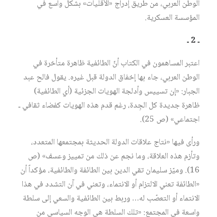
الوطن العربي، من طريق إدراج «الأقليات» بشكل واسع في
المؤسسة العسكرية.
ـ 2 ـ
اعتبر المساهمون في الكتاب أنّ الطائفية ظاهرة متأخرة في
الوطن العربي، جاء بها إخفاق الدولة قبل غيره. يقول فالح عبد
الجبار: «إن تسييس وأدلجة الهويات الجزئية (أي الطائفية)
ظاهرة جديدة كل الجِدة، رغم قدم هذه الهويات كفضاء ثقافي ـ
اجتماعي» (ص 25).
ورأى فيها «نتاج علاقات الدولة الحديثة بمجتمعها المتعدد،
وتأزم هذه العلاقة، وما نجم عن ذلك من تمييز وعسف» (ص
16). وميّز سليمان تقي الدين بين الطائفة والطائفية، مؤكداً أن
«الطائفة تعني الالتزام أو الانتماء، وتعني في آن التشدد في هذا
الانتماء أو التعصّب له… وربط بين الطائفية والسعي إلى سلطة
واسعة في المجتمع: «تلك السلطة هي الوجه السياسي من