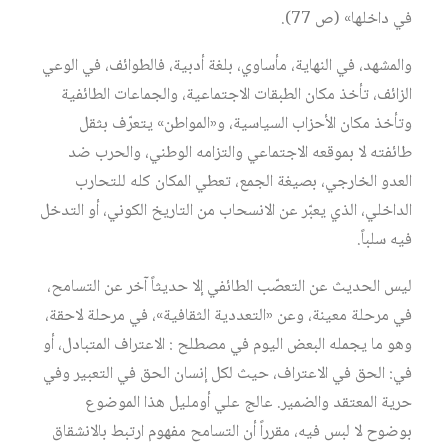
في داخلها» (ص 77).
والمشهد، في النهاية، مأساوي، بلغة أدبية، فالطوائف، في الوعي
الزائف، تأخذ مكان الطبقات الاجتماعية، والجماعات الطائفية
وتأخذ مكان الأحزاب السياسية، و«المواطن» يتعرّف بثقل
طائفته لا بموقعه الاجتماعي والتزامه الوطني، والحرب ضد
العدو الخارجي، بصيغة الجمع، تعطي المكان كله للتحارب
الداخلي، الذي يعبّر عن الانسحاب من التاريخ الكوني، أو التدخل
فيه سلباً.
ليس الحديث عن التعصّب الطائفي إلا حديثاً آخر عن التسامح،
في مرحلة معينة، وعن «التعددية الثقافية»، في مرحلة لاحقة،
وهو ما يجمله البعض اليوم في مصطلح : الاعتراف المتبادل، أو
في: الحق في الاعتراف، حيث لكل إنسان الحق في التعبير وفي
حرية المعتقد والضمير. عالج علي أومليل هذا الموضوع
بوضوح لا لبس فيه، مقرراً أن التسامح مفهوم ارتبط بالانشقاق