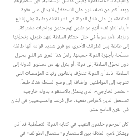
والقبلية بـ «الاستعمار» والبنى ما قبل الرأسمالية، فإن استمرارها،
وبعد أكثر من نصف قرن على الاستقلال، لا يدلل على «قوة
الطائفة» بل على فشل الدولة في نشر ثقافة وطنية وفي إقناع
«أبناء الطوائف» أنهم مواطنون لهم حقوق وواجبات مشتركة.
ويزداد الأمر سوءاً في حال احتكار السلطة لعهد طويل، وتحوّلها
إلى طائفة بين الطوائف الأخرى، مع فرق شديد قوامه أنها طائفة
مسلّحة بأجهزة الدولة جميعها. ولعل هذا الفرق هو الذي يحول
دون تحوّل السلطة إلى دولة، أو ينزل بها من مستوى الدولة إلى
السلطة، ذلك أن الدولة تتعرّف بالقانون وثبات المؤسسات التي
تتوجه إلى المواطنين. وإضافة إلى وضع السلطة هناك طبعاً،
«العنصر الخارجي»، الذي يتمثّل بالاستقواء بدولة خارجية
تستعمل الدين لأغراض نفعية، حال فرنسا والمسيحيين في لبنان
في القرن التاسع عشر.
كان المرحوم خلدون النقيب في كتابه الدولة التسلّطية قد أنار،
وبشكل لامع، العلاقة بين الاستعمار و«استعمال الطوائف» في