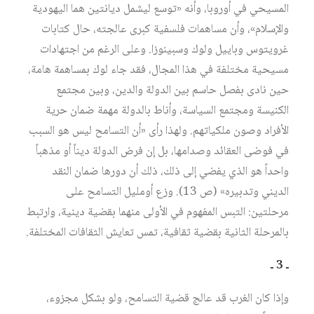
المسيحي في أوروبا، وأنه «توسع ليشمل ديانتين هما اليهودية
والإسلام»، وأن مساهمات فلسفية كبرى عالجته، حال كتابات
غرويتوس وباييل ولوك وسبينوزا. وعلى الرغم من اجتهادات
مسيحية مختلفة في هذا المجال، فقد جاء لوك بمساهمة هامة،
حين نادى بفصل حاسم بين الدولة والدين، وبين مجتمع
الكنيسة ومجتمع السياسة، وأناط بالدولة مهمة ضمان حرية
الأفراد وصون ملكياتهم. ولهذا رأى «أن التسامح ليس هو السبب
في فوضى العقائد وصدامها، بل إن فرض الدولة ديناً أو مذهباً
واحداً هو الذي يفضي إلى ذلك، ذلك أن دورها ضمان النقد
الديني وتدبيره» (ص 13). وزع أومليل التسامح على
مرحلتين: التبس المفهوم في الأولى منهما بقضية دينية، وارتبط
بالمرحلة الثانية بقضية ثقافية، تمس تعايش الثقافات المختلفة.
ـ 3 ـ
وإذا كان الغرب قد عالج قضية التسامح، ولو بشكل مجزوء،