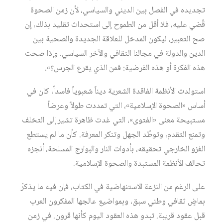
تجديده في الفصل بين الديني والسياسي، لأن زمن الصحوة
قُضي عليه، فلا أقل من الطموح إلى استحداث تقليد بذلك، إن
صح التعبير، ليكون المدخل للعلاقة الجديدة والصحية بين
الدين والدولة في مجالنا الثقافي والآخر السياسي. وإذا صحت
هذه الفكرة أو هذه الفرضية: فمن الذي يقرع الجرس؟».
استولدت الأنظمة الفاقدة الشعرية ديناً شعبوياً فاسداً، كان في
أساس «الصحوة الإسلامية»، التي تمددت طولاً وعرضاً
مستبيحة معنى «الفتوى»، التي غدت ظاهرة تشير إلى التخلف
وتمنع التقدم، وتوطّد الجهل وتنكر المعرفة. كأن ما لم يستطع
الغزو الخارجي تحقيقه، بأدوات النار والبوارج المسلحة، أنجزه
تحالف الأنظمة المستبدة والصحوة الإسلامية.
على الرغم من النزعة الاستنهاضية في الكتاب، فإن فيه ما يذكرّ
بماضٍ ثقافي وطني سبق، وبمواضيع عالجها المفكرون العرب
قبل عقود قريبة. تبدو هذه العقود اليوم كأنها قرون. في زمن