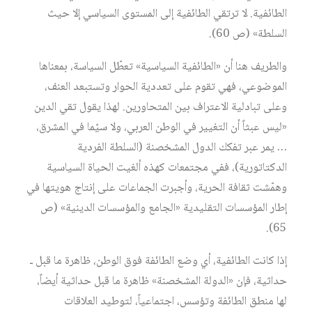
الطائفية. لا ترتقي الطائفية إلى المستوى السياسي إلا حيث
السلطة» (ص 60).
والطريف هنا أن «الطائفية السياسية» تعطّل السياسة، بمعناها
الموضوعي، فهي تقوم على تعددية الحوار وتستبعد العنف،
وعلى تبادلية الاعتراف بين المتحاورين. لهذا يقول تقي الدين
«ليس عبثاً أن التغيير في الوطن العربي، ولا سيّما في المشرق،
… يمر عبر تفكك الدول المشخصنة (السلطة الفردية
الدكتاتورية)، ففي مجتمعات كهذه ألغيت الحياة السياسية
وهمّشت ثقافة الحرية، وأجبرت الجماعات على إنتاج هويتها في
إطار المؤسسات التقليدية «الجامع والمؤسسات الدينية» (ص
65).
إذا كانت الطائفية، أي وضع الطائفة فوق الوطن، ظاهرة ما قبل ـ
حداثية، فإن «الدولة المشخصنة» ظاهرة ما قبل حداثية أيضاً،
لها منطق الطائفة وتؤسس، اجتماعياً، لتوطيد العلاقات