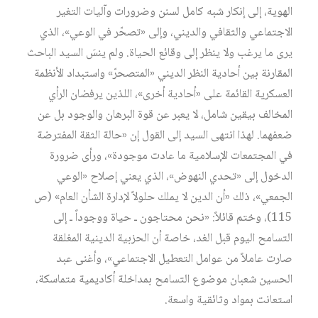
الهوية، إلى إنكار شبه كامل لسنن وضرورات وآليات التغير
الاجتماعي والثقافي والديني، وإلى «تصحّر في الوعي»، الذي
يرى ما يرغب ولا ينظر إلى وقائع الحياة. ولم ينسَ السيد الباحث
المقارنة بين أحادية النظر الديني «المتصحرّ» واستبداد الأنظمة
العسكرية القائمة على «أحادية أخرى»، اللذين يرفضان الرأي
المخالف بيقين شامل، لا يعبر عن قوة البرهان والوجود بل عن
ضعفهما. لهذا انتهى السيد إلى القول إن «حالة الثقة المفترضة
في المجتمعات الإسلامية ما عادت موجودة»، ورأى ضرورة
الدخول إلى «تحدي النهوض»، الذي يعني إصلاح «الوعي
الجمعي»، ذلك «أن الدين لا يملك حلولاً لإدارة الشأن العام» (ص
115)، وختم قائلاً: «نحن محتاجون ـ حياة ووجوداً ـ إلى
التسامح اليوم قبل الغد، خاصة أن الحزبية الدينية المغلقة
صارت عاملاً من عوامل التعطيل الاجتماعي»، وأغنى عبد
الحسين شعبان موضوع التسامح بمداخلة أكاديمية متماسكة،
استعانت بمواد وثائقية واسعة.