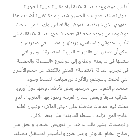
أما في موضوع: «العدالة الانتقالية: مقاربة عربية للتجربة
الدولية»، فقد قدم عبد الحسين شعبان مادة نظرية أضاءت هذا
المفهوم، الذي لا ينقصه الغموض والالتباس. ولهذا تأمل الباحث
موضوعه من وجوه مختلفة، فتحدث عن: العدالة الانتقالية في
الأدب الحقوقي والسياسي، وربطها بالقضايا التي صدرت، أو
يمكن أن تصدر، عن «الثورات العربية المنتصرة اليوم، والتي
ستليها في ما بعد»، وتطرّق إلى موضوع «المساءلة والحقيقة
في تجارب العدالة الانتقالية»، المعني بالكشف عن حجم الأضرار
التي لحقت بالمجتمع والأفراد من سياسة التسلط وسوء
استخدام النفوذ التي مارستها بعض الأنظمة، ومنها دول أوروبا
الشرقية سابقاً وبعض البلدان العربية ونموذجها «المغرب»، الذي
عملت فيه جماعات مناضلة على «نبش الذاكرة» وتبيان الظلم
الفادح الذي أنزلته «السلطة السابقة» على بعض الأفراد
والجماعات. يشير ذلك، بداهة، إلى تعويض الضحايا والعمل على
إصلاح النظام القانوني وجبر الضرر والتأسيس لمستقبل مختلف