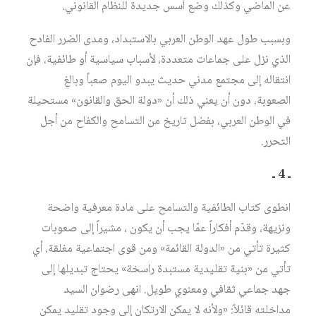
عن الماضي وكذلك وضع أسس جديدة للنظام القانوني.
وبسبب طول عهد الوطن العربي بالاستبداد، ومدى الضرر الفادح
الذي نزل على جماعات متعددة، لأسباب سياسية أو طائفية، فإن
انتقاله إلى مجتمع مدني حديث يبدو اليوم صعباً وبالغ
الصعوبة، دون أن يعني ذلك أن «دولة الحق والقانون» مستحيلة
في الوطن العربي، بفضل تاريخ من التسامح والكفاح من أجل
التحرر.
ـ 4 ـ
انطوى كتاب الطائفية والتسامح على مادة معرفية واضحة
ونزيهة، وقدّم أفكاراً عمّا يجب أن يكون ، مشيراً إلى صعوبات
كثيرة تأتي من «الدولة القائمة» ومن قوى اجتماعية مغلقة، أي
تأتي من «بنية تقليدية مستبدة راسخة» يحتاج تبديلها إلى
جهد جماعي ثقافي ومعنوي طويل. انهى رضوان السيد
مداخلته قائلاً: «ولأنه لا يمكن الارتكان إلى وجود تقليد يمكن