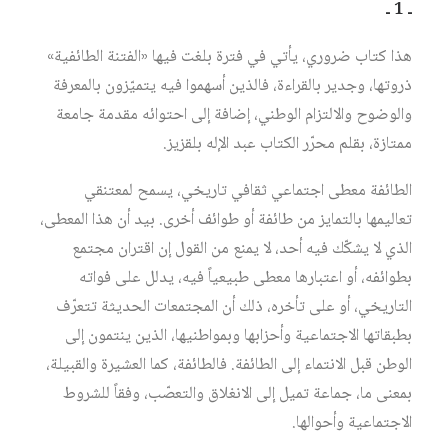
ـ 1 ـ
هذا كتاب ضروري، يأتي في فترة بلغت فيها «الفتنة الطائفية»
ذروتها، وجدير بالقراءة، فالذين أسهموا فيه يتميّزون بالمعرفة
والوضوح والالتزام الوطني، إضافة إلى احتوائه مقدمة جامعة
ممتازة، بقلم محرّر الكتاب عبد الإله بلقزيز.
الطائفة معطى اجتماعي ثقافي تاريخي، يسمح لمعتنقي
تعاليمها بالتمايز من طائفة أو طوائف أخرى. بيد أن هذا المعطى،
الذي لا يشكّك فيه أحد، لا يمنع من القول إن اقتران مجتمع
بطوائفه، أو اعتبارها معطى طبيعياً فيه، يدلل على فواته
التاريخي، أو على تأخره، ذلك أن المجتمعات الحديثة تتعرّف
بطبقاتها الاجتماعية وأحزابها وبمواطنيها، الذين ينتمون إلى
الوطن قبل الانتماء إلى الطائفة. فالطائفة، كما العشيرة والقبيلة،
بمعنى ما، جماعة تميل إلى الانغلاق والتعصّب، وفقاً للشروط
الاجتماعية وأحوالها.