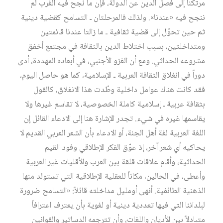
مرتكناً إلى فصل الدين عن الدولة، فإن ما نجح فيه الغرب لم
ننجح فيه «عندنا». ولذلك فالمرحلتان ـ التسامح كقضية دينية
ثم حين تحوّل إلى قضية ثقافية ـ ما زالتا عندنا قائمتين
ومتداخلتين، بسبب اختلاط الدين بالثقافة في مجتمع أخفق
مشروعه الحداثي. ومع أن الغزو الأجنبي، في أبعاده المهددة، أدى
دوراً في انغلاق الثقافة العربية ـ الإسلامية، كما هو حاصل اليوم،
فقد كانت هناك عوامل داخلية وطّدت هذا الانغلاق، كالقول
بثقافة عربية ـ إسلامية كاملة الخصوصية، لا تقاسم غيرها ولا
يقاسمها غيره في شيء. تجدر الإشارة هنا إلى الادعاء القائل إن
اللغة العربية لغة أهل الجنة، أو الادعاء بأن الشعر العربي القديم لا
يحاكيه أي شعر آخر، إذ عوّق الفكر الإطلاقي وفود القيم
الحداثية، وأقام علاقات قلقة بين العرب والأقليات غير العربية
وأعطى، في الحالين، مكاناً للعقلية الإطلاقية التي تستولد منها
الذهنية الطائفية. أنهى أومليل مداخلته قائلاً: «التسامح ضرورة
لبلداننا التي فيها تعددية دينية أو لغوية بأن يعترف اعترافاً
متبادلاً بين الأديان واللغات، وأن تترجمه الدساتير والقوانين