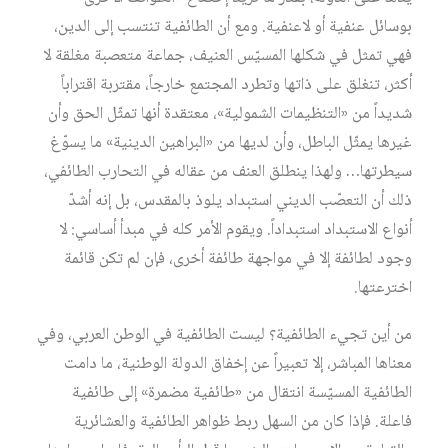
بوسائل عنفية أو لاعنفية. ومع أن الطائفية تنتسب إلى الدين،
فهي تمثل في شكلها المسيّس العنيف، جماعة متعصبة مغلقة لا
أكثر، تنغلق على ذاتها وتطرد المجتمع خارجاً، مقتربة اقتراباً
شديداً من «التنظيمات الشمولية»، معتقدة أنها تمثّل الحق وأن
غيرها يمثّل الباطل، وأن لديها من «البراهين الدينية» ما يسوّغ
سيطرتها… ولهذا ينطلق العنف من عقاله في التحارب الطائفي،
ذلك أن التعصّب الديني استبداد يلوذ بالمقدس، بل إنه أشدّ
أنواع الاستبداد استبداداً. ويقوم الأمر كله في مبدأ أساسي: لا
وجود لطائفة إلا في مواجهة طائفة أخرى، فإن لم تكن قائمة
اخترعتها.
من أين تجيء الطائفية؟ ليست الطائفية في الوطن العربي، وفي
معناها المباشر، إلا تعبيراً عن إخفاق الدولة الوطنية، ما دامت
الطائفية المسيّسة انتقال من «طائفية مضمرة» إلى طائفية
فاعلة. فإذا كان من السهل ربط ظواهر الطائفية والعشائرية