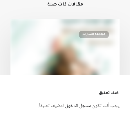
مقالات ذات صلة
مراجعة اصدارات
أضف تعليق
يجب أنت تكون
مسجل الدخول
لتضيف تعليقاً.
7 أغسطس، 2026
التاريخ والمتخيل السردي في الرواية
العربية: دراسة في نماذج مختارة