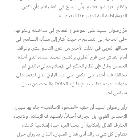
ونظم التربية والتعليم، وأن يرسخ في العقليات، وأن تكون
الديمقراطية آلية تدبير هذا التعدد…».
مرّ رضوان السيد على الموضوع المعالج في مداخلته وعنوانها:
«في الحاجة إلى التسامح»، حيث أشار إلى مسألة التسامح في
سياقها العربي في الثلث الأخير من القرن التاسع عشر، وتوقف
أمام النقاش بين فرح أنطون والشيخ محمد عبده، الذي أخذه
الحماس وقال «إن نظام الحكم في الإسلام مدني»، الذي لم
يخالفه فيه أحد، على عكس علي عبد الرازق الذي اعتمد على
مقولات عبده وطالب بـ «إبطال» الخلافة والبحث عن بديل
سياسي آخر.
رأى رضوان السيد أن حقبة «الصحوة الإسلامية» جاء بها سببان:
الإحساس القوي، بل الجارف أحياناً، باستهداف الإسلام، والاتجاه
الجارف القائل بإمكانية أن يحيا المرء حياة إسلامية كاملة،
تتناول كل شيء. وقد أدى هذان السببان، اللذان يدوران حول