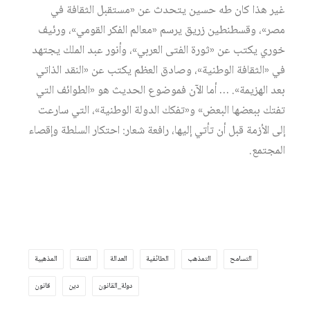
غير هذا كان طه حسين يتحدث عن «مستقبل الثقافة في
مصر»، وقسطنطين زريق يرسم «معالم الفكر القومي»، ورئيف
خوري يكتب عن «ثورة الفتى العربي»، وأنور عبد الملك يجتهد
في «الثقافة الوطنية»، وصادق العظم يكتب عن «النقد الذاتي
بعد الهزيمة». … أما الآن فموضوع الحديث هو «الطوائف التي
تفتك ببعضها البعض» و«تفكك الدولة الوطنية»، التي سارعت
إلى الأزمة قبل أن تأتي إليها، رافعة شعار: احتكار السلطة وإقصاء
المجتمع.
التسامح
التمذهب
الطائفية
العدالة
الفتنة
المذهبية
دولة_القانون
دين
قانون