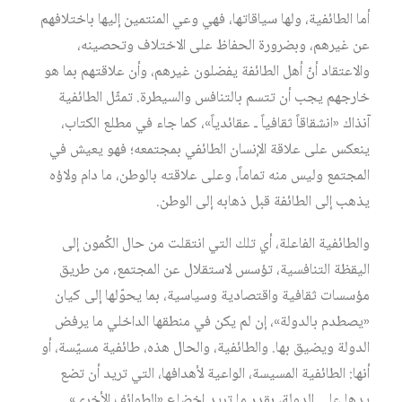
أما الطائفية، ولها سياقاتها، فهي وعي المنتمين إليها باختلافهم
عن غيرهم، وبضرورة الحفاظ على الاختلاف وتحصينه،
والاعتقاد أنّ أهل الطائفة يفضلون غيرهم، وأن علاقتهم بما هو
خارجهم يجب أن تتسم بالتنافس والسيطرة. تمثّل الطائفية
آنذاك «انشقاقاً ثقافياً ـ عقائدياً»، كما جاء في مطلع الكتاب،
ينعكس على علاقة الإنسان الطائفي بمجتمعه؛ فهو يعيش في
المجتمع وليس منه تماماً، وعلى علاقته بالوطن، ما دام ولاؤه
يذهب إلى الطائفة قبل ذهابه إلى الوطن.
والطائفية الفاعلة، أي تلك التي انتقلت من حال الكُمون إلى
اليقظة التنافسية، تؤسس لاستقلال عن المجتمع، من طريق
مؤسسات ثقافية واقتصادية وسياسية، بما يحوّلها إلى كيان
«يصطدم بالدولة»، إن لم يكن في منطقها الداخلي ما يرفض
الدولة ويضيق بها. والطائفية، والحال هذه، طائفية مسيّسة، أو
أنها: الطائفية المسيسة، الواعية لأهدافها، التي تريد أن تضع
يدها على الدولة، بقدر ما تريد إخضاع «الطوائف الأخرى»