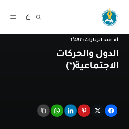
في
مراجعة اصدارات
•
25 فبراير، 2020
عدد الزيارات:
1٬437
الدول والحركات
الاجتماعية(*)