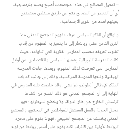
– تمثيل المصالح في هذه المجتمعات أصبح يتسم بالإدماجية،
أي أن التعبير عن المصالح يتم عن طريق ممثلين معتمدين
بعينهم لعدد من القوى الاجتماعية.
والواقع أن الفكر السياسي عرف مفهوم المجتمع المدني منذ
القرن الثامن عشر، وبالنظر إلى ما يتميز به المفهوم من قِدم،
تفاوت تعريفه بحسب المدارس الفكرية التي تناولته، حيث
كانت المدرسة الليبرالية بشقيها السياسي والاقتصادي، من أوائل
المدارس التي تعرضت لذلك المفهوم، وبعدها جاءت المدرسة
الهيغلية وتلتها المدرسة الماركسية، وذلك إلى جانب كتابات
المفكر الإيطالي أنطونيو غرامشي. وقد خلصت تلك المدارس في
النهاية إلى أن المجتمع المدني هو ذلك القسم من النشاط
الإنساني الخارج عن إطار الدولة، ولا يخضع لسيطرتها؛ فهو
مجال الحرية والعمل المستقل للمواطنين في المجتمع، والمجتمع
المدني يختلف عن المجتمع الطبيعي، فهو لا يقوم على مجرد
الروابط الأولية بين الأفراد، لكنه يقوم على أساس روابط من نوع