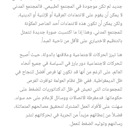
جديد لم تكن موجودة في المجتمع الطبيعي. فالمجتمع المدني
لا يمكن أن يقوم على الانتماءات العرقية أو الإثنية أو الدينية،
ولكن يمكن أن تكون هذه الانتماءات أحد العناصر المكوّنة
للمجتمع المدني، وهذا إذا ما اكتسبت صورة جديدة تتمثل
بالتنظيم الاختياري على الأقل من ناحية المبدأ.
هنا تبرز الحركات الاجتماعية وعلاقتها بالدولة، حيث أصبح
للحركات الاجتماعية دور بارز في السياسة في جميع أنحاء
العالم، على الرغم من أنها قد تكون لها فرص أفضل للنجاح في
ظل الديمقراطية. ففي ظل نظام العولمة توافرت الفرص
للمجموعات التي تعيش في ظل الدكتاتوريات للضغط على
حكوماتها. فدمقرطة الاتصالات ووسائل الإعلام على حد سواء،
سهلت على الأفراد العمل المشترك لتحقيق مصالحهم المتماثلة،
فضـلاً عن إعطائهم مزيداً من الحرية في تحركاتهم لنشر
رسالتهم وتوليد الضغط للعمل.