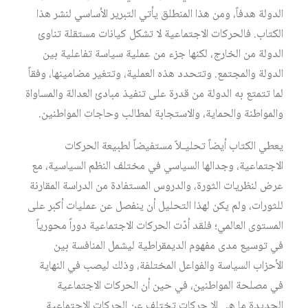
الدولة هدفاً، ومن هذا المنطلق يأتي التبرير الأساسي لنشر هذا
الكتاب. فالحركات الاجتماعية لا تشكل كيانات مستقلة تناوئ
الدولة من الخارج، لكنها جزء من عملية سياسة تفاعلية بين
الدولة والمجتمع. وتتحدد هذه العملية، وتتغير مضامينها، وفقاً
لما تتمتع به الدولة من قدرة على تنفيذ مبادئ العدالة والمساواة
والمواطنة والحماية، والاستجابة لمطالب وحاجات المواطنين.
يعطي الكتاب أيضاً تحليـلاً مستفيضاً لطبيعة الحركات
الاجتماعية، وجدالها السياسي في مختلف النظم السياسية، مع
عرض لنظريات الثورة، والدروس المستفادة من الدراسة المقارنة
للثورات، ولم يكن لهذا التحليل أن ينفصل عن عمليات أكبر على
المستوى العالمي؛ فلقد أدّت الحركات الاجتماعية دوراً محورياً
في توسيع مدى مفهوم الديمقراطية ليشمل المنافسة بين
الأحزاب السياسة والفواعل المختلفة، وذلك ليصب في النهاية
في مصلحة المواطنين، في حين أن الحركات الاجتماعية
الجديدة ما هي إلا حركات تختلف عن الحركات الاجتماعية