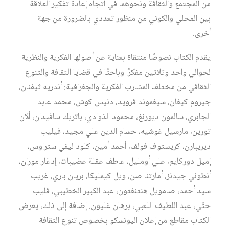
من المجتمع والثقافة ونحوهما في اتجاه إعادة تفكير العلاقة
بين المحلي والكوني من منظور تعددي بالضرورة من جهة
أخرى.
يقدم الكتاب نصوصًا منتقاة بعناية عن أصولها الفكرية والنظرية
لحوالي واحد وثلاثين مفكرًا وباحثًا في قضايا الثقافة والتنوع
الثقافي من مختلف المشارب الفكرية والجغرافية: أندريه ثيفنان،
جيروم كيغان، سيغموند فرويد، دنيس كوش، محمد عابد
الجابري، سالمون ديورنغ، محمود الذوادي، باتريك سافيدان، ألان
تورين، مارسيل غوشيه، حسام الدين علي مجيد، فيليب
ديريبارن، كريستوف فولف، أحمد أمين، كلود ليفي ستراوس،
إميل دوركايم، علي أومليل، عاطف عقلة عضيبات، إدغار موران،
أنطوني جيدنز، أمارتنا صن، ويل كيمليكا، بريان باري، غريب
سيد أحمد، صامويل هنتنغتون، عبد الكبير الخطيبي، فليب
حتّي، عبد اللطيف اللعبي، برهان غليون. إضافة إلى ذلك، يعرض
الكتاب مقاطع من إعلان اليونسكو بخصوص تنوع الثقافة