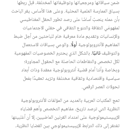
ضمن سياقاتها ومرجعياتها وتوظيفاتها المختلفة، قبل ربطها
بسياق الممارسة العلمية المحلية. وعلى هذا الأساس، يقر الباحث
بأن عمله ينصبّ أساسًا على رصد تطور الحقل المغناطيسي
لمفهومَي الثقافة والتنوع الثقافي في حقلي الاجتماعيات
والإنسانيات وتقديم مادة معرفية خام للباحثين من أجل ضبط
المفاهيم الأنثروبولوجية
أولًا
، والوعي بسياقات الاستعمال
والتوظيف
ثانيًا
، بالشكل الذي يحترم الخصوصيات المفهومية
لكل تخصص والتقاطعات الحاصلة مع الحقول المجاورة؛
وبخاصة وأننا أمام قضية أنثروبولوجية معقدة وذات أبعاد
سياسية واقتصادية وثقافية مختلفة وتزيد تعقيدًا بفعل
تحولات العصر الرقمي.
تعج المكتبات العربية بالعديد من المؤلفات الأنثروبولوجية
النظرية التي ترصد تاريخ، مفاهيم التخصص وأهم قضاياه
الإيبيستيمولوجية على امتداد القرنين الماضيين، إلا أن أغلبيتها
تفتقر إلى ذلك الترابط الإيبيستيمولوجي بين القضايا النظرية،