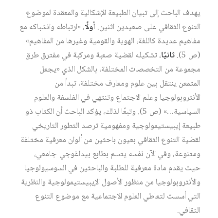
يهدف الباحث إلى تبيان الطبيعة الإشكالية والمعقدة لموضوع
التنوع الثقافي على صعيدين اثنين.
أولًا
، «ارتباطه وانشباكه مع
مفاهيم عديدة كاللغة، الهوية والقومية وغيرها من المفاهيم»
(ص 5).
ثانيًا
، تشكيله لقضية صعبة ومركبة في مفترق طرق
مجموعة من التخصصات المختلفة، بالشكل الذي «يجعل
المتمعن ينتقل بين علوم ومعارف مختلفة، تبدأ من
الأنثروبولوجيا وعلم الاجتماع وتنتهي في الفلسفة والعلوم
السياسية…» (ص 5). وتبعًا لذلك، يؤكد الباحث أن الكتاب ذو
طبيعة إيبيستيمولوجية ومفهومية ترصد التطور التاريخي
لقضية التنوع الثقافي بعيون باحثين من ألوان معرفية مختلفة
ومتنوعة، وفي الآن نفسه يتسم بطابع بيداغوجي-جامعي،
حيث يقدم مادة معرفية للطلبة والباحثين في السوسيولوجيا
والأنثروبولوجيا من منظور الأصول الإيبيستيمولوجية والنظرية
التي أسست لتعاطي العلوم الاجتماعية مع موضوع التنوع
الثقافي.