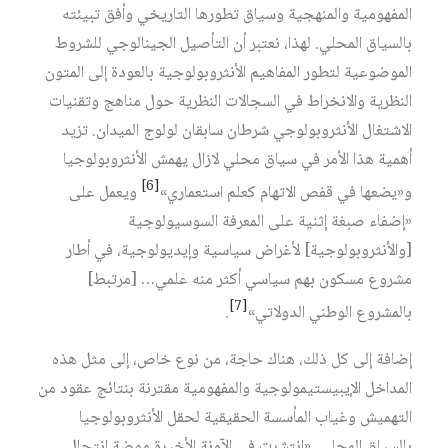
المفهومية والمنهجية وسياق تطورها التاريخي وأفق تبيئته
بالسياق المحلي. لهذا، نعتبر أن التأصيل الجينالوجي للشروط
الموضوعية لتطور المفاهيم الأنثروبولوجية بالعودة إلى المتون
النظرية والانخراط في السجالات النظرية حول مناهج وتقنيات
الاشتغال الأنثروبولوجي شرطان سابقان لولوج الميدان. تزيد
أهمية هذا الأمر في سياق محلي لازال يهمش الأنثروبولوجيا
[6]
و«يضعها في قفص الاتهام كعلم استعماري»
ويعمل على
«إضفاء صبغة إثنية على المعرفة السوسيولوجية
[والأنثروبولوجية] لأغراض سياسية وإيديولوجية، في أطار
مشروع مسكون بهم سياسي أكثر منه علمي… [مرتبط]
[7]
بالمشروع الوطني الدولاتي»
.
إضافة إلى كل ذلك، هناك حاجة، من نوع خاص، إلى مثل هذه
المداخل الإيبيستيمولوجية والمفهومية مقترنة بنتائج عقود من
التهميش وغياب المأسسة الحقيقية لحقل الأنثروبولوجيا
بالسياق المحلي. «انتشرت في الآونة الأخيرة موضة انتحال