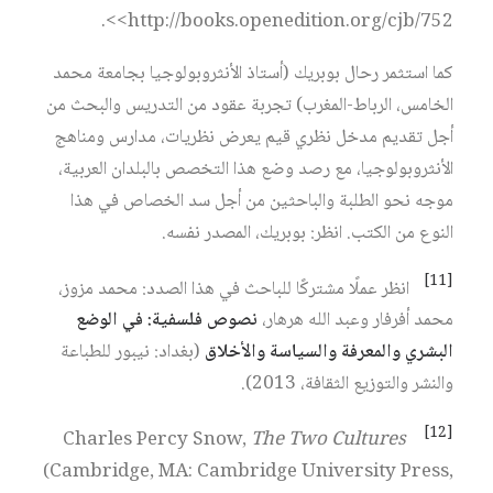
<http://books.openedition.org/cjb/752>.
كما استثمر رحال بوبريك (أستاذ الأنثروبولوجيا بجامعة محمد
الخامس، الرباط-المغرب) تجربة عقود من التدريس والبحث من
أجل تقديم مدخل نظري قيم يعرض نظريات، مدارس ومناهج
الأنثروبولوجيا، مع رصد وضع هذا التخصص بالبلدان العربية،
موجه نحو الطلبة والباحثين من أجل سد الخصاص في هذا
النوع من الكتب. انظر: بوبريك، المصدر نفسه.
[11]
انظر عملًا مشتركًا للباحث في هذا الصدد: محمد مزوز،
محمد أفرفار وعبد الله هرهار،
نصوص فلسفية: في الوضع
البشري والمعرفة والسياسة والأخلاق
(بغداد: نيبور للطباعة
والنشر والتوزيع الثقافة، 2013).
[12]
The Two Cultures
Charles Percy Snow,
(Cambridge, MA: Cambridge University Press,