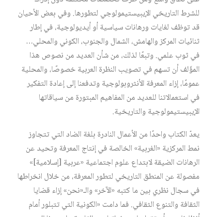
للشرط التاريخي الإيبيستيمولوجي لتطورها. وفي بعض الأحيان
قد توظف لغايات ورهانات سياسية أو أيديولوجية، في إطار
ثنائيات المركز والهامش، الشمال والجنوب، الكوني والمحلي…
في ثوب علمي. وتبعًا لذلك، من شأن العديد من نصوص هذا
المؤَلف أن تسهم في تصويب النظرة العربية خصوصًا، والمحلية
عمومًا، إزاء المعرفة الأنثروبولوجية وتدفعنا إلى إعادة التفكير
في استعمالاتنا للعديد من المفاهيم المبتورة من سياقاتها
الإيبيستيمولوجية والتاريخية.
يعدّ الكتاب واحدًا من الأعمال النادرة بلغة الضاد التي تتجاوز
نمط المركزية «الغربية» الخالصة في إنتاج المعرفة وتحيد عن
الرهانات الضيقة لابتداع علوم اجتماعية «عربية [إسلامية]»
مفصولة عن المنطق التاريخي لتطور المعرفة، من خلال انخراطها
في سجال نظري بين ما كتبه «الآخر» والـ«نحن» إزاء قضايا
الثقافة والتنوع الثقافي. فما دامت «الكونية التي تتبلور أمام