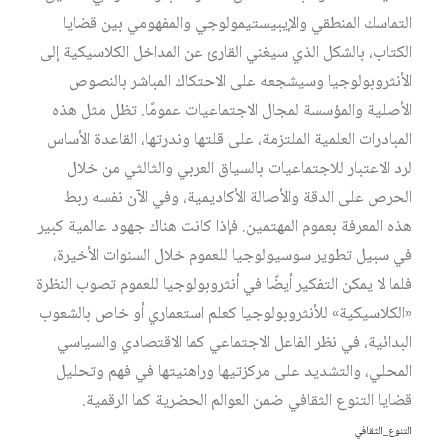
التماسك المنطقي والإيبيستيمولوجي والمفهومي بين قضايا
الكتاب، بالشكل الذي سيغني القارئ عن المداخل الكلاسيكية إلى
الأنثروبولوجيا وسيشجعه على الاحتكاك المباشر بالنصوص
الأصلية والمؤسسة لمجال الاجتماعيات عمومًا. تظل مثل هذه
المبادرات العلمية الملتزمة، على قلتها وندرتها، القاعدة الأساس
لرد الاعتبار للاجتماعيات بالسياق العربي والثالثي من خلال
الحرص على الدقة والأصالة الأكاديمية، وفي الآن نفسه ربط
هذه المعرفة بعموم المهتمين. فإذا كانت هناك جهود عالمية كبير
في سبيل تطوير سوسيولوجيا للعموم خلال السنوات الأخيرة،
فلما لا يمكن التفكير أيضًا في أنثروبولوجيا للعموم تصوب النظرة
«الكلاسيكية» للأنثروبولوجيا كعلم استعماري أو خاص بالشعوب
البدائية، في نظر الفاعل الاجتماعي كما الاقتصادي والسياسي
المحلي، والتشديد على مركزتيها وراهنيتها في فهم وتحليل
قضايا التنوع الثقافي ضمن العوالم الحضرية كما الرقمية.
التنوع_الثقافي