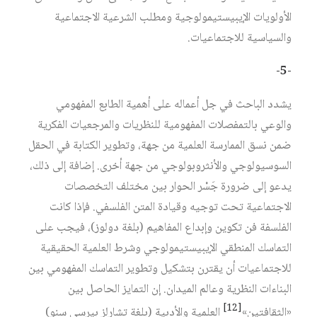
الأولويات الإيبيستيمولوجية ومطلب الشرعية الاجتماعية
والسياسية للاجتماعيات.
-5-
يشدد الباحث في جل أعماله على أهمية الطابع المفهومي
والوعي بالتمفصلات المفهومية للنظريات والمرجعيات الفكرية
ضمن نسق الممارسة العلمية من جهة، وتطوير الكتابة في الحقل
السوسيولوجي والأنثروبولوجي من جهة أخرى. إضافة إلى ذلك،
يدعو إلى ضرورة جَسْر الحوار بين مختلف التخصصات
الاجتماعية تحت توجيه وقيادة المتن الفلسفي. فإذا كانت
الفلسفة فن تكوين وإبداع المفاهيم (بلغة دولوز)، فيجب على
التماسك المنطقي الإيبيستيمولوجي وشرط العلمية الحقيقية
للاجتماعيات أن يقترن بتشكيل وتطوير التماسك المفهومي بين
البناءات النظرية وعالم الميدان. إن التمايز الحاصل بين
[12]
«الثقافتين»
العلمية والأدبية (بلغة تشارلز بيرسي سنو)