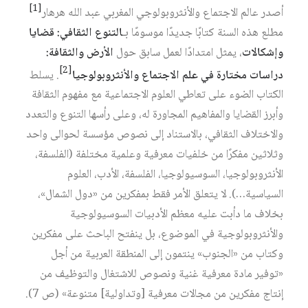
[1]
أصدر عالم الاجتماع والأنثروبولوجي المغربي عبد الله هرهار
مطلع هذه السنة كتابًا جديدًا موسومًا بـ
التنوع الثقافي: قضايا
وإشكالات
، يمثل امتدادًا لعمل سابق حول
الأرض والثقافة:
[2]
دراسات مختارة في علم الاجتماع والأنثروبولوجيا
. يسلط
الكتاب الضوء على تعاطي العلوم الاجتماعية مع مفهوم الثقافة
وأبرز القضايا والمفاهيم المجاورة له، وعلى رأسها التنوع والتعدد
والاختلاف الثقافي، بالاستناد إلى نصوص مؤسسة لحوالى واحد
وثلاثين مفكرًا من خلفيات معرفية وعلمية مختلفة (الفلسفة،
الأنثروبولوجيا، السوسيولوجيا، الفلسفة، الأدب، العلوم
السياسية…). لا يتعلق الأمر فقط بمفكرين من «دول الشمال»،
بخلاف ما دأبت عليه معظم الأدبيات السوسيولوجية
والأنثروبولوجية في الموضوع، بل ينفتح الباحث على مفكرين
وكتاب من «الجنوب» ينتمون إلى المنطقة العربية من أجل
«توفير مادة معرفية غنية ونصوص للاشتغال والتوظيف من
إنتاج مفكرين من مجالات معرفية [وتداولية] متنوعة» (ص 7).