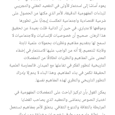
يعود أساسًا إلى استثمار الأولى في التقعيد العقلي والتجريبي
للبناءات المفهومية الدقيقة، الأمر الذي مكنها من الحصول على
شرعية اقتصادية واجتماعية انعكست إيجابًا على تطورها
وموقعها الاعتباري، في حين أن الثانية ظلت بعيدة عن تحقيق
هذا الرهان. صحيح أن خصوصيات الإنسانيات والاجتماعيات لا
تسمح لها بتقديم مفاهيم ونظريات بحمولات علمية ثابتة
وقابلة للتعميم، إلا أنه من الواجب عليها الاستثمار في إضفاء
المعنى على المفاهيم والنظريات انطلاقًا من التمفصلات
التاريخية لتطور الفكر في تفاعلها مع الميدان. فالممارسة العلمية
الحقيقة تكمن في بناء المفاهيم، وهذا البناء لا يتم إلا بإدراك
التطور التاريخي والنظري لهذه المفاهيم نفسها.
يمكن القول بأن تركيز الباحث على التمفصلات المفهومية في
اختيار النصوص يتماشى والتعقيد الذي يصاحب القضايا
المرتبطة بالثقافة والتنوع الثقافي. يتعلق الأمر بمفاهيم تستعمل
على نطاق واسع ومن طرف تخصصات مختلفة دون إدراك