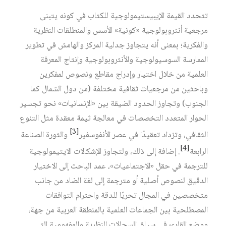
تتحدد القيمة الإيبيستيمولوجية للكتاب في كونه يتبنى
مرجعية أنثروبولوجية «كونية» الأسس والمنطلقات النظرية
والفكرية؛ بمعنى أنه يتجاوز جدلية المركز والهامش في تطوير
الممارسة السوسيولوجية والأنثروبولوجية وإنتاج المعرفة
العلمية من خلال اختيار وإدراج مقاطع ونصوص لمفكرين
وباحثين من مرجعيات ثقافية مختلفة (من دول الشمال كما
الجنوب) وتجاوز الحدود الضيقة بين «الإنسانيات» نحو تجسير
الحوار المتعدد التخصصات في معالجة ثيمة معقدة مثل التنوع
[3]
الثقافي، وتزداد تعقيدًا في عصر الأنفوسفير
والثورة الصناعة
[4]
الرابعة
. إضافة إلى ذلك، ولتجاوز الإشكالات الايتيمولوجية
للترجمة في حقل «الاجتماعيات»، عمد الباحث إلى الاختيار
الدقيق لنصوص أصلية أو مترجمة إلى لغة الضاد من جانب
متخصصين في المجال تحريًا للدقة واحترام التوافقات
المصطلحية بين الجماعات العلمية بالمنطقة العربية من جهة،
ووضع القارئ في سياق السجالات النظرية والمفهومية التي