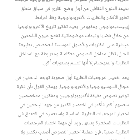
بثيمة التنوع الثقافي من أجل وضع القارئ في سياق منطق
تطور الأفكار والنظريات الأنثروبولوجية وفقًا لترابط
إيبيستيمولوجي ومفهومي يعيد تفكير تاريخ الأنثروبولوجيا
من خلال قضايا وثيمات موضوعاتية تفتح عيون الباحثين
مباشرة على النظريات والأصول المؤسسة للتخصص. بطبيعة
الحال، تظل مداخل النصوص متكاملة ومترابطة مع المداخل
النظرية والمنهجية، إلا أنها تتسم بصعوبات أكبر.
يعد اختيار المرجعيات النظرية أول صعوبة توجه الباحثين في
مجال السوسيولوجيا والأنثروبولوجيا. ويمكن القول بأن فكرة
توفير نصوص دقيقة لأنثروبولوجيين ومفكرين متخصصين
ستسهم أكثر فأكثر في اختصار الكثير من جهد الباحثين في
اختيار المرجعيات النظرية المناسبة واستثماره في التعمق في
النظريات المختارة بعينها. وبما أن مهمة اختيار المرجعيات
النظرية صعبة، فإن عملية اختيار النصوص أصعب بكثير ولا