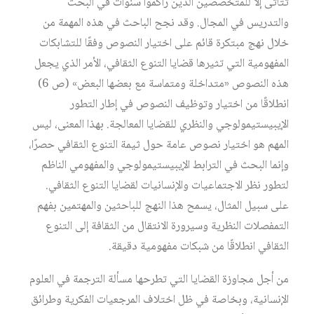
تتأتى إلا للمتخصصين الذين راكموا سنوات في البحث
والتدريس في المجال. وقد نجح الباحث في هذه المهمة من
خلال نهج مبتكرة قائم على اختيار النصوص وفقًا للتشابكات
المفهومية التي تثيرها قضايا التنوع الثقافي، الأمر الذي يجعل
هذه النصوص «متداخلة ومتماسة مع بعضها البعض» (ص 6)
انطلاقًا من اختيار وتوظيف النصوص في إطار التطور
الإيبيستيمولوجي والنظري للقضايا المعالجة. بهذا المعنى، ليس
المهم هو اختيار نصوص عامة حول ثيمة التنوع الثقافي حصرًا،
وإنما البحث في الترابط الإيبيستيمولوجي والمفهومي الناظم
لتطور نظر الاجتماعيات والإنسانيات لقضايا التنوع الثقافي.
على سبيل المثال، يسمح هذا النهج للباحثين والمهتمين بفهم
التمفصلات النظرية وسيرورة الانتقال من الثقافة إلى التنوع
الثقافي انطلاقًا من شبكات مفهومية دقيقة.
من أجل مجاوزة القضايا التي تطرحها مسألة الترجمة في العلوم
الإنسانية، وبخاصة في ظل اختلاف المرجعيات الفكرية وطرائق