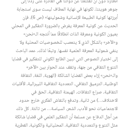
أنظارنا دون أن تقتلعنا عن ذواتنا هي القادرة على ردنا إلى
جوهر هويتنا، لكونها في نهاية المطاف ليست سوى استجابة
أبرزتها كونية الطبيعة الإنسانية وشموليتها» (ص 6)، فإن
الحديث عن كونية المعرفة يفرض بالضرورة التفكير في المحلي
بعيون الكونية ومعرفة الذات انطلاقًا مما أنتجه الـ«نحن»
و«الآخر» بالشكل الذي لا يتعصب للخصوصيات المحلية ولا
ينفي شمولية المعرفة العلمية نفسها. وتبعًا لذلك، عمد الباحث
إلى اختيار النصوص التي تبين الطابع الكوني للتفكير في قضايا
التنوع الثقافي من جهة، وتقف عند الحوار بين «الآخر»
والـ«نحن» إزاء بعض القضايا الشائكة (الهوية، اللغة، الثقافة
الوطنية، الترميق الثقافي، التعددية الثقافية الليبرالية، الأقليات
الثقافية، صراع الثقافات، الهيمنة الثقافية، الحق في
الاختلاف…) من ثانية، وتدفع بالنقاش الفكري خارج حدود
الاجتماعيات نحو الأدب، الشعر، السياسة… من ثالثة. كل ذلك
من أجل الدفاع عن مسلمة أن التفكير العلمي في قضايا شائكة
مثل التنوع والتعددية الثقافية، المحليانية والكونية، القطرية