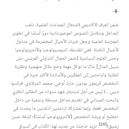
-4-
ضمن العرف الأكاديمي لاشتغال الجماعات العلمية، تلعب
المداخل وسلاسل النصوص الموضوعاتية دورًا أساسًا في تطوير
الممارسة العلمية وجعل خبرات الأجيال المخضرمة في متناول
الأجيال الناشئة. ففي الفلسفة، السوسيولوجيا والأنثروبولوجيا
وحتى العلوم السياسية [ضمن المجال التداولي الفرنسي على
سبيل المثال] غالبًا ما توكل مهمة وضع دلائل منهجية ونظرية
للطلبة والباحثين إلى المفكرين والأساتذة الأكثر خبرة في
التخصص (ريمون بودون، مارك أوجي، محمد الشرقاوي، فرانسوا
ديبي…) ليس من أجل استثمار جهد سنوات من التفكير النظري
والبحث الميداني في تقديم مداخل مبسطة وعلمية من داخل
التخصص فقط، وإنما لمشاركة الباحثين الناشئين ما يحدث في
«مطبخ أو ورشة التخصص [الأنثروبولوجيا أساسًا]» (بلغة حسن
[10]
رشيق)
. تزيد حاجتنا من جديد لهذا الكتاب في السياق