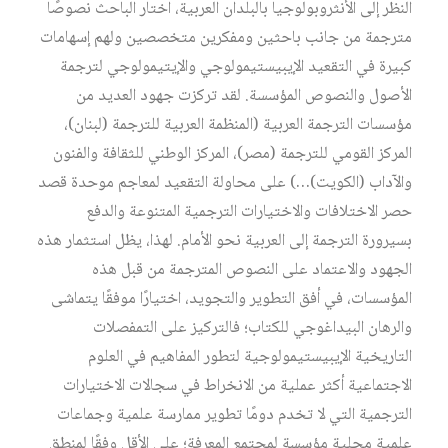
النظر إلى الأنثروبولوجيا بالبلدان العربية، اختار الباحث نصوصًا
مترجمة من جانب باحثين ومفكرين متخصصين ولهم إسهامات
كبيرة في التقعيد الإيبيستيمولوجي والإيتيمولوجي لترجمة
الأصول والنصوص المؤسسة. لقد تركزت جهود العديد من
مؤسسات الترجمة العربية (المنظمة العربية للترجمة (لبنان)،
المركز القومي للترجمة (مصر)، المركز الوطني للثقافة والفنون
والآداب (الكويت)…) على محاولة التقعيد لمعاجم موحدة قصد
حصر الاختلافات والاختيارات الترجمية المتنوعة والدفع
بسيرورة الترجمة إلى العربية نحو الأمام. لهذا، يظل استثمار هذه
الجهود والاعتماد على النصوص المترجمة من قبل هذه
المؤسسات، في أفق التطوير والتجويد، اختيارًا موفقًا يتماشى
والرهان البيداغوجي للكتاب؛ فالتركيز على التمفصلات
التاريخية الإيبيستيمولوجية لتطور المفاهيم في العلوم
الاجتماعية أكثر عملية من الانخراط في سجالات الاختيارات
الترجمية التي لا تخدم دومًا تطوير ممارسة علمية وجماعات
علمية محلية مؤسسة لمجتمع المعرفة؛ على الأقل وفقًا لمنطق