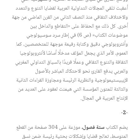
أعقبت تلقي المجالات التداولية العربية لقضايا التنوع والتعدد
والاختلاف الثقافي منذ النصف الثاني من القرن الماضي من جهة
أخرى. كل ذلك مع الحفاظ على «التقاطع والداخل بين
موضوعات الكتاب» (ص 6) في إطار سرد سوسيولوجي
وأنثروبولوجي دقيق وكتابة رفيعة موجهة للمتخصصين، كما
العموم، الأمر الذي يجعل المؤلف مدخلًا أساسًا لأنثروبولوجيا
الثقافة والتنوع الثقافي وعملًا فريدًا بالسياق التداولي المغربي
والعربي يدفع القارئ نحو الاحتكاك المباشر بالأصول
الإيبيستيمولوجية والنظرية الرئيسة ومجاوزة القراءات الثانية
والثالثة للمتون المؤسسة التي هيمنت لعقود على العديد من
الإنتاج العربية في المجال.
-2-
يضم الكتاب
ستة فصول،
موزعة على 304 صفحة من القطع
المتوسط، تعالج قضايا وإشكالات بحثية رئيسة ضمن نسق