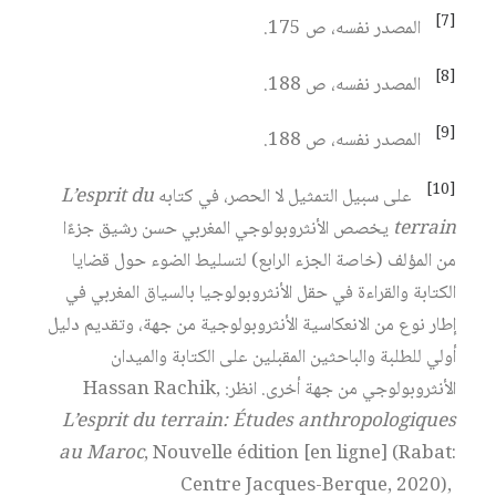
[7]
المصدر نفسه، ص 175.
[8]
المصدر نفسه، ص 188.
[9]
المصدر نفسه، ص 188.
[10]
على سبيل التمثيل لا الحصر، في كتابه
L’esprit du
terrain
يخصص الأنثروبولوجي المغربي حسن رشيق جزءًا
من المؤلف (خاصة الجزء الرابع) لتسليط الضوء حول قضايا
الكتابة والقراءة في حقل الأنثروبولوجيا بالسياق المغربي في
إطار نوع من الانعكاسية الأنثروبولوجية من جهة، وتقديم دليل
أولي للطلبة والباحثين المقبلين على الكتابة والميدان
الأنثروبولوجي من جهة أخرى. انظر: Hassan Rachik,
L’esprit du terrain: Études anthropologiques
au Maroc
, Nouvelle édition [en ligne] (Rabat:
Centre Jacques-Berque, 2020),