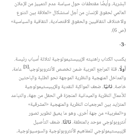
البشرية، وأيضًا مقتطفات حول سياسة عدم التمييز من الإعلان
العالمي لحقوق الإنسان من أجل استشكال «العلاقة بين التنوع
والاختلاف الثقافيين والحقوق الاقتصادية، الثقافية والسياسية»
(ص 6).
-3-
يكسب الكتاب راهنيته الإيبيستيمولوجية لثلاثة أسباب رئيسة.
[5]
أولًا
، قلة المراجع العربية ضمن تخصص الأنثروبولوجيا
عامة،
والمداخل المنهجية والنظرية الموجهة نحو الطلبة والباحثين
خاصة.
ثانيًا
، ضعف المواكبة النقدية والإيبيستيمولوجية
للأعمال النظرية والميدانية المنجزة في الحقل من جهة، والتباعد
المتزايد بين المرجعيات النظرية والمنهجية «المشرقية»
و«المغربية» من جهة أخرى، وهو ما يعيق تطوير تصور
أنثروبولوجي موحد بالمنطقة.
ثالثًا
، ضعف التأصيل
الإيبيستيمولوجي للمفاهيم الأنثروبولوجية والسوسيولوجية،