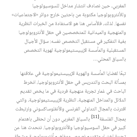
المغربي، حين نصادف انتشار مداخل للسوسيولوجيا
وللأنثروبولوجيا مكتوبة من باحثين خارج دوائر «الاجتماعيات»
نفسها. لذلك، فالأساس هنا هو الاستفادة من الخبرات النظرية
والمنهجية والميدانية للمتخصصين في حقل الأنثروبولوجيا
بغية التفكير في مستقبل التخصص نفسه: سؤال الأجيال
المستقبلية والمأسسة الإيبيستيمولوجية لهوية التخصص
بالسياق المحلي…
تبعًا لقضايا المأسسة والهوية الإيبيستيمولوجية في علاقتها
بمسألة البحث والتدريس في حقل الأنثروبولوجيا، انخرط
الباحث في غمار تجربة منهجية فردية في ما يخص تقديم
الدلائل والمداخل المنهجية، النظرية الإيبيستيمولوجية، والتي
اقترنت بالمجال التداولي الفرنسي والأنغلوساكسوني وارتبطت
[11]
بمجال الفلسفة
بالسياق المغربي دون أن تحظى باهتمام
كبير في حقل السوسيولوجيا والأنثروبولوجيا. نتحدث هنا عن
تجربة اختيار وتقديم نصوص ومفاهيم أنثروبولوجية مرتبطة