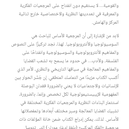
والقومية… لا يستقيم دون انفتاح على المرجعيات الفكرية
والمعرفية في تعدديتها النظرية والاختصاصية خارج ثنائية
المركز والهامش.
لابد من الإشارة إلى أن المرجعية الأساس للباحث هي
السوسيولوجيا والأنثروبولوجيا. لهذا، نجد تركيزًا على النصوص
والمفاهيم الأنثروبولوجية والسوسيولوجية وانفتاحًا على
الفلسفة، والأدب… في حدود ما يسمح به تشعب القضايا
والمفاهيم المعالجة في سياقها التاريخي والنظري، الأمر الذي
أكسب الكتاب مزيدًا من التماسك المنطقي. إن جَسْر الحوار بين
الإنسانيات والاجتماعيات لا يعني بالضرورة فقدان البوصلة
المفهومية الإيبيستيمولوجية لكل تخصص وإنما، بالضرورة،
استثمار البناءات النظرية والمرجعيات الفكرية المختلفة في
تشبيك القضايا المعالجة وسبر مختلف أبعادها وتمفصلاتها
الأساس. لذلك، يمكن إدراج الكتاب ضمن خانة المؤلفات ذات
مرجعية «الفكر المركب» (بلغة إدغار موران) التي تتوسل