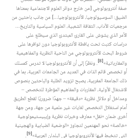
صفة أنثروبولوجي [من خارج دوائر العلوم الاجتماعية بمعناها
الضيق: السوسيولوجيا، الأنثروبولوجيا…] من جانب باحثين من
مرجعيات الآداب، الثقافة الشعبية، العلوم السياسية والتاريخ…
الأمر الذي يشوش على القارئ المبتدئ الذي سيطلع على
دراسات كتبت تحت يافطة الأنثروبولوجيا دون توافرها على
شروط البحث الأنثروبولوجي من الناحية النظرية والمفاهيمية
[8]
والمقارباتية»
. ونظرًا إلى أن الأنثروبولوجيا لا تدرس كمسلك
أو تخصص قائم الذات في العديد من الجامعات العربية، بما في
ذلك الجامعة المغربية، يصبح تزويد الطلبة والباحثين بنصوص
الاشتغال الأولية، المقاربات والمفاهيم المؤطرة للتخصص –
ومداخل أو دلائل نظرية «دقيقة» – جهدًا ضروريًا لقطع الطريق
أمام استغلال التخصص لغايات غير علمية من جهة، ومن جهة
أخرى ضمان «نقل» معارف وخبرات نظرية وإيبيستيمولوجية
«خالصة» نحو المهتمين لتجاوز «الوضعية الضبابية والهجينية
[9]
التي تتخبط فيها الأنثروبولوجيا في البلدان العربية»
.