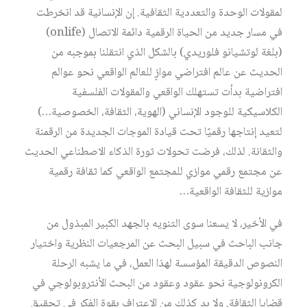
لمقولات الوحدة والتعددية الثقافية. إن الإنسانية قد انخرطت
في مسار جديد من الحياة الرقمية دائمة الاتصال (onlife)
(بلغة لوتشيانو فلوريدي) بالشكل الذي انتقلنا بموجبه من
الحديث عن عالم افتراضي موازٍ للعالم الواقعي نحو عوالم
افتراضية بدأت تستهلك الواقعي والمقولات الفلسفية
الكلاسيكية للوجود الإنساني (الهوية، الثقافة، الخصوصية…)
لتعيد إنتاجها رقميًا تحت قيادة الموجات الجديدة من الرقمنة
والثقانة. لذلك، فرضت تحولات ثورة الذكاء الاصطناعي الحديث
عن مجتمع رقمي موازي للمجتمع الواقعي كما ثقافة رقمية
موازية للثقافة الواقعية…
في الأخير، لا يسعنا سوى التنويه بالجهد الكبير المبذول من
جانب الباحث في سبيل البحث عن المرجعيات النظرية واختيار
النصوص الدقيقة المؤسسة لهذا العمل، في ما يشبه الرحلة
الكرونولوجية نحو عقود وعقود من البحث الأنثروبولوجي في
قضايا الثقافة. ولا بد كذلك من الاعتراف بقوة الفكر في تحقيق