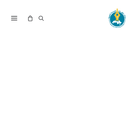
في
مراجعة اصدارات
•
11 مايو، 2026
عدد الزيارات:
176
البرلمان وحقوق الإنسان:
مرجعيات وممارسات
DOI:
https://doi.org/10.65506/240811