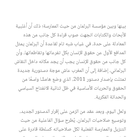
مستوى مقاربتها واقعيًا، فرغم كثرة مراجع هذه المنظومة
وتنوعها، فهي لا تشفع لهم بالتعامل معها في إطار قراءة العلاقة
بينها وبين مؤسسة البرلمان من حيث الممارسة؛ ذلك أن أغلبية
الأبحاث والكتابات اتجهت صوب قراءة كل جانب من هذه
المعادلة على حدة، في غياب شبه تام لقاعدة أن البرلمان يمثل
المدافع الأول عن حقوق الإنسان بكل تفرعاتها وتقاطعاتها، وأن
كل جانب من حقوق الإنسان يجب أن يجد مكانه داخل النقاش
البرلماني، إضافة إلى أن المغرب عاش موجة دستورية جديدة
تمثلت بإصدار دستور 2011، الذي وضع هامشًا واسعًا من
الحقوق والحريات الأساسية في ظل ثنائية الانفتاح السياسي
والحداثة الفكرية.
ولعل اليوم، وبعد عقد من الزمن على إقرار الدستور الجديد،
وتوسيع صلاحيات البرلمان، يُطرح سؤال الفاعلية من حيث
التنزيل والممارسة الفعلية لكل صلاحياته كسلطة قادرة على