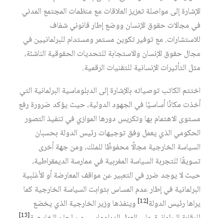
الإشارة إلى مواصلة تعزيز العلاقات مع منظمات المجتمع المدني
في مجالات حقوق الإنسان ووضع إطار قانوني شفاف
للاستشارات. مع توفير تكوين مستمر ومستدام للبرلمانيين في
مجال حقوق الإنسان والاستجابة للتحديات الحقوقية الناشئة،
مثل التأثيرات الإنسانية للتقنيات الرقمية.
اختتم الكاتب توصياته بالإشارة إلى الدبلوماسية البرلمانية التي
أخذت مكانًا أساسيًا في الجهود الدولية، حيث يؤكد ضرورة رفع
مستوى الاهتمام بها وتكريس دورها الموازي في تنفيذ التصور
الحكومي الذي يعمل وفق توجيهات رئيس الدولة بحسبان
السياسة الخارجية مجالًا محفوظًا للملك، ومن جهة أخرى
تسويقًا للتجربة السياسة المغربية في ممارسة الديمقراطية،
حيث لا يوجد ضرر في التعبير عن مواقف المعارضة أو الأغلبية
البرلمانية في إطار عدم المساس بثوابت السياسة الخارجية كما
[12]
يراها رئيس الدولة
وينفذها وزير الخارجية الذي يخضع
[13]