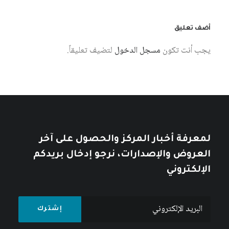
أضف تعليق
يجب أنت تكون
مسجل الدخول
لتضيف تعليقاً.
28 يوليو، 2026
مقدمة مختصرة في الشعبوية
كتبه ياسمين قعيق
لمعرفة أخبار المركز والحصول على آخر
العروض والإصدارات، نرجو إدخال بريدكم
الإلكتروني