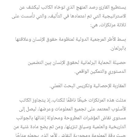
يستطيع القارئ رصد المنهج الذي توخاه الكاتب ليكشف عن
الاستراتيجية التي تم اعتمادها في التأليف، والتي تأسست على
ثلاثة مرتكزات، هي:
بسط الأطر المرجعية الدولية لمنظومة حقوق الإنسان وعلاقتها
بالبرلمان.
حصيلة الحماية البرلمانية لحقوق الإنسان بين التضمين
الدستوري والتمكين الواقعي.
المقاربة الإحصائية وتكريس البحث العَملي.
مثلت هذه المرتكزات خيطًا ناظمًا للكتاب، إذ يتجاوز الكاتب
الأسلوب المعتمد على تجميع المعلومات وعرضها، ليصل إلى
مستوى نقاش المؤشرات المطروحة ومحاولة إغنائها بالجوانب
التاريخية والعلمية وسياق تنزيلها، ومن ثم يضع مادة غنية من
حيث دقة المعلومة ومحورية النقاش، الأمر الذي يجعله متاحًا