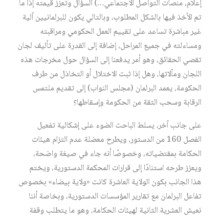
إعلام، منصات التواصل الاجتماعي…) السؤال وتعزز قيمته إذا ما
تم الأخذ فيها بالشكل المطلوب، وبالتالي يكون للبرلمانيين آلية
غير مباشرة تساعد على تقييم العمل الحكومي ومراقبته
ومساءلته في جميع المراحل، إضافة إلى القدرة على تأليف لجان
تقصي الحقائق، وهو أمر يدفعنا إلى السؤال حول مخرجات هذه
اللجان ومآلاتها، وهل إذا ثبت الاختلال أو التخاذل من طرف
الحكومة، يعمد البرلمان (مجلس النواب) إلى تقديم ملتمس
الرقابة وسحب الثقة من الحكومة وإسقاطها؟
على جانب آخر، يسلط الباحث الضوء على إشكالية تفعيل
الفصل 160 من الدستور، ويطرح معضلة عدم التزام هيئات
الحكامة بمقتضياته، وخصوصًا أنه جاء في صيغة واضحة،
ويعزز طرحه استنادًا إلى قرارات المحكمة الدستورية، ويختم
هذا الجانب بكون الولاية العاشرة كانت «ولاية بيضاء» بخصوص
تفاعل البرلمان مع تقارير المؤسسات الدستورية، وبخاصة أننا
نعيش العشرية الثانية لهيئات الحكامة، وهو ما يتطلب وقفة