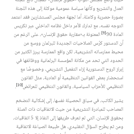
حيث وضع مجلس النواب «حقوق الإنسان» كمجال تابع للجنة
العدل والتشريع وكأنها سياسة عمومية موكلة إلى هذه اللجنة
بصورة حصرية وكاملة، أما لجهة مجلس المستشارين فقد اعتمد
التوجه نفسه، مع تدارك الأمر داخل نظامه الداخلي عبر تكريس
[9]
المادة 90
المعنونة بـ«مقاربة حقوق الإنسان»، على الرغم من
أن الدستور كرّس الصلاحيات الجديدة للبرلمان ووسع من
محيط ممارساته التشريعية، لكن واقع الممارسة يبرز الكثير من
الحدود التي تحد من مكانة المؤسسة البرلمانية ووظائفها في
إبراز الروح الدستورية إزاء التفعيل التشريعي، وخصوصًا مع
استحضار بعض القوانين التنظيمية أو العادية، مثل القانون
[10]
التنظيمي للأحزاب السياسية، والقانون التنظيمي للعرائض
.
يشير الكاتب، في سياق الحصيلة نفسها، إلى إشكالية التضخم
المصاحب للمبادرة التشريعية من حيث الاتفاقيات ذات الصلة
بحقوق الإنسان، التي لم تعرف طريقها إلى النفاذ إلا 5 اتفاقيات،
ومن ثم يطرح السؤال التقليدي، هل طبيعة الصياغة الاتفاقية