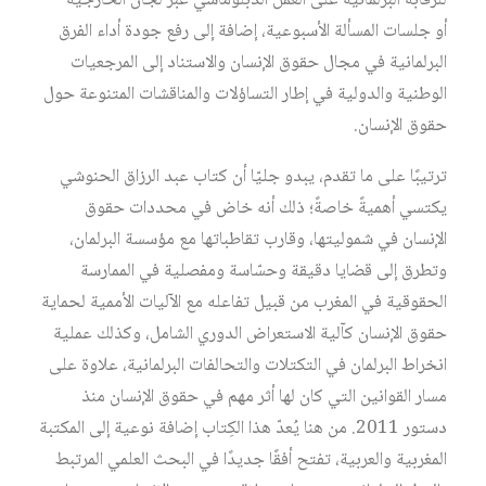
للرقابة البرلمانية على العمل الدبلوماسي عبر لجان الخارجية
أو جلسات المسألة الأسبوعية، إضافة إلى رفع جودة أداء الفرق
البرلمانية في مجال حقوق الإنسان والاستناد إلى المرجعيات
الوطنية والدولية في إطار التساؤلات والمناقشات المتنوعة حول
حقوق الإنسان.
ترتيبًا على ما تقدم، يبدو جليّا أن كتاب عبد الرزاق الحنوشي
يكتسي أهميةً خاصةً؛ ذلك أنه خاض في محددات حقوق
الإنسان في شموليتها، وقارب تقاطباتها مع مؤسسة البرلمان،
وتطرق إلى قضايا دقيقة وحسّاسة ومفصلية في الممارسة
الحقوقية في المغرب من قبيل تفاعله مع الآليات الأممية لحماية
حقوق الإنسان كآلية الاستعراض الدوري الشامل، وكذلك عملية
انخراط البرلمان في التكتلات والتحالفات البرلمانية، علاوة على
مسار القوانين التي كان لها أثر مهم في حقوق الإنسان منذ
دستور 2011. من هنا يُعدّ هذا الكِتاب إضافة نوعية إلى المكتبة
المغربية والعربية، تفتح أفقًا جديدًا في البحث العلمي المرتبط