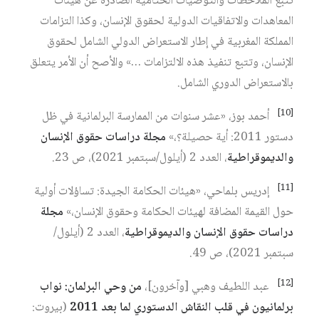
تتبع الملاحظات والتوصيات الختامية الصادرة عن هيئات
المعاهدات والاتفاقيات الدولية لحقوق الإنسان، وكذا التزامات
المملكة المغربية في إطار الاستعراض الدولي الشامل لحقوق
الإنسان، وتتبع تنفيذ هذه الالتزامات …» والأصح أن الأمر يتعلق
بالاستعراض الدوري الشامل.
[10]
أحمد بوز، «عشر سنوات من الممارسة البرلمانية في ظل
دستور 2011: أية حصيلة؟،»
مجلة
دراسات حقوق الإنسان
والديموقراطية
، العدد 2 (أيلول/سبتمبر 2021)، ص 23.
[11]
إدريس بلماحي، «هيئات الحكامة الجيدة: تساؤلات أولية
حول القيمة المضافة لهيئات الحكامة وحقوق الإنسان،»
مجلة
دراسات حقوق الإنسان والديموقراطية
، العدد 2 (أيلول/
سبتمبر 2021)، ص 49.
[12]
عبد اللطيف وهبي [وآخرون]،
من وحي البرلمان: نواب
برلمانيون في قلب النقاش الدستوري لما بعد 2011
(بيروت: