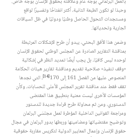
بالعمل البرلماني بوجه عام وعلاقته بحقوق الإنسان بوجه خاص.
وحبذا لو تكون الطبعة الثانية، أكثر انفتاحًا وتفسيرًا لواقع
ومستجدات التحول الحاصل وطنيًا ودوليًا في ظل السياقات
الجارية وتحدياتها.
وضمن هذا الأفق البحثي، يبدو أن طرح الإشكالات المرتبطة
بمناقشة التقارير الصادرة عن المجلس الوطني لحقوق الإنسان
لوحده ليس كافيًا، بل يجب أيضًا تمديد النظر في إشكالية
«وقف تنفيذ» صلاحية تقديم ومناقشة تقارير هيئات الحكامة
[14]
المنصوص عليها من الفصل 161 إلى 170
، التي نجدها
تقف فقط عند مناقشة تقرير المجلس الأعلى للحسابات، وكأن
المؤسسات الأخرى ليست معنية بتطبيق هذا المقتضى
الدستوري، ومن ثم محاولة طرح قراءة جديدة للدستور
ومراجعة القوانين الداخلية المؤطرة لعمل مجلسَي البرلمان
وتوضيح مقتضياتها ومضامينها وربطها بدور البرلمان في مجال
حقوق الإنسان وإعمال المعايير الدولية لتكريس مقاربة حقوقية