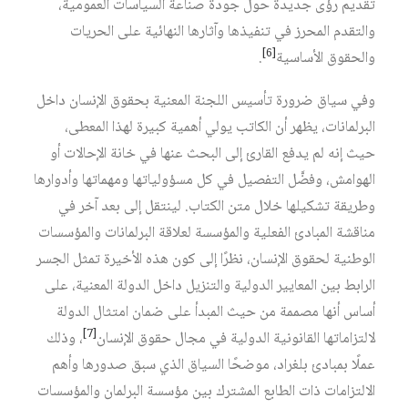
تقديم رؤى جديدة حول جودة صناعة السياسات العمومية،
والتقدم المحرز في تنفيذها وآثارها النهائية على الحريات
[6]
والحقوق الأساسية
.
وفي سياق ضرورة تأسيس اللجنة المعنية بحقوق الإنسان داخل
البرلمانات، يظهر أن الكاتب يولي أهمية كبيرة لهذا المعطى،
حيث إنه لم يدفع القارئ إلى البحث عنها في خانة الإحالات أو
الهوامش، وفضَّل التفصيل في كل مسؤولياتها ومهماتها وأدوارها
وطريقة تشكيلها خلال متن الكتاب. لينتقل إلى بعد آخر في
مناقشة المبادئ الفعلية والمؤسسة لعلاقة البرلمانات والمؤسسات
الوطنية لحقوق الإنسان، نظرًا إلى كون هذه الأخيرة تمثل الجسر
الرابط بين المعايير الدولية والتنزيل داخل الدولة المعنية، على
أساس أنها مصممة من حيث المبدأ على ضمان امتثال الدولة
[7]
لالتزاماتها القانونية الدولية في مجال حقوق الإنسان
، وذلك
عملًا بمبادئ بلغراد، موضحًا السياق الذي سبق صدورها وأهم
الالتزامات ذات الطابع المشترك بين مؤسسة البرلمان والمؤسسات