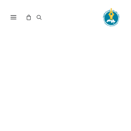
في
مراجعة اصدارات
•
24 ديسمبر، 2025
عدد الزيارات:
555
الاقتصاد السياسي
النقدي في الشرق
الأوسط وشمال أفريقيا
DOI:
https://doi.org/10.65506/26129