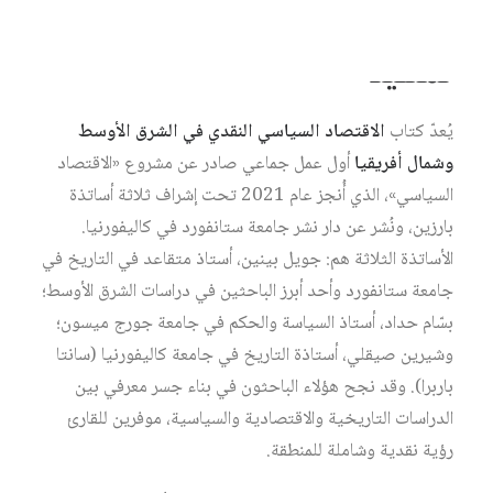
تمهيد
يُعدّ كتاب
الاقتصاد السياسي النقدي في الشرق الأوسط
وشمال أفريقيا
أول عمل جماعي صادر عن مشروع «الاقتصاد
السياسي»، الذي أُنجز عام 2021 تحت إشراف ثلاثة أساتذة
بارزين، ونُشر عن دار نشر جامعة ستانفورد في كاليفورنيا.
الأساتذة الثلاثة هم: جويل بينين، أستاذ متقاعد في التاريخ في
جامعة ستانفورد وأحد أبرز الباحثين في دراسات الشرق الأوسط؛
بسّام حداد، أستاذ السياسة والحكم في جامعة جورج ميسون؛
وشيرين صيقلي، أستاذة التاريخ في جامعة كاليفورنيا (سانتا
باربرا). وقد نجح هؤلاء الباحثون في بناء جسر معرفي بين
الدراسات التاريخية والاقتصادية والسياسية، موفرين للقارئ
رؤية نقدية وشاملة للمنطقة.