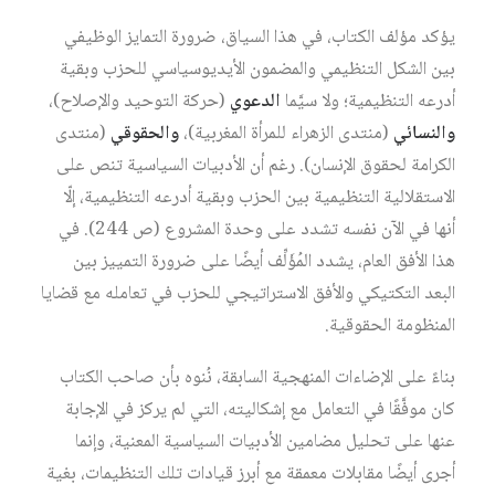
يؤكد مؤلف الكتاب، في هذا السياق، ضرورة التمايز الوظيفي
بين الشكل التنظيمي والمضمون الأيديوسياسي للحزب وبقية
أدرعه التنظيمية؛ ولا سيَّما
الدعوي
(حركة التوحيد والإصلاح)،
والنسائي
(منتدى الزهراء للمرأة المغربية)،
والحقوقي
(منتدى
الكرامة لحقوق الإنسان). رغم أن الأدبيات السياسية تنص على
الاستقلالية التنظيمية بين الحزب وبقية أدرعه التنظيمية، إلّا
أنها في الآن نفسه تشدد على وحدة المشروع (ص 244). في
هذا الأفق العام، يشدد المُؤَلِّف أيضًا على ضرورة التمييز بين
البعد التكتيكي والأفق الاستراتيجي للحزب في تعامله مع قضايا
المنظومة الحقوقية.
بناءً على الإضاءات المنهجية السابقة، نُنوه بأن صاحب الكتاب
كان موفَّقًا في التعامل مع إشكاليته، التي لم يركز في الإجابة
عنها على تحليل مضامين الأدبيات السياسية المعنية، وإنما
أجرى أيضًا مقابلات معمقة مع أبرز قيادات تلك التنظيمات، بغية