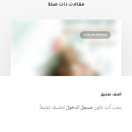
مقالات ذات صلة
مراجعة اصدارات
أضف تعليق
يجب أنت تكون
مسجل الدخول
لتضيف تعليقاً.
7 أغسطس، 2026
التاريخ والمتخيل السردي في الرواية
العربية: دراسة في نماذج مختارة