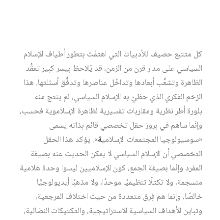
مقدمة
كل متتبع حصيف للأدبيات التي اهتمّت بتطور أطياف الإسلام
السياسي على مدار قرن من الزمن، قد يُلاحظ بيسر كبير تعقُّد
الظاهرة وتشعُّب أبعادها وتداخُل عناصرها وتدفُّق أسئلتها. هذا
الزخم الفكري الذي حظيّ به الإسلام السياسي، لم ينتج منه
بلورة أطر نظرية ومقاربات تفسيرية لظاهرة الإسلاموية فحسب،
وإنّما ساهم في بروز حقل تخصصي قائم بذاته يسمى
«سوسيولوجيا المجتمعات الإسلامي
ة
». يؤكد هذا الحقل
التخصصي أن الإسلام السياسي لا يمكن الحديث عنه بصيغة
المفرد وإنّما بصيغة الجمع، كون الإسلاميين ليسوا وحدة هلامية
منسجمة، ولا تكتلًا تنظيميًّا موحدًا، ولا مذهبًا أيديولوجيًّا
خالصًا، وإنما هم فِرق متعددة من حيث اختلاف المرجعية،
وتباين الأهداف السياسية الاستراتيجية، والتكتيكات النضالية،