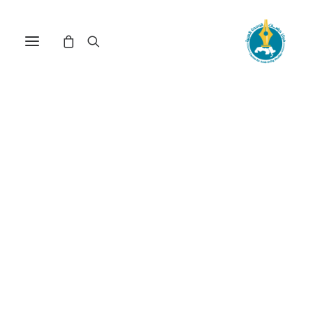
في
مراجعة اصدارات
•
26 يناير، 2026
عدد الزيارات:
412
الإسلاميون المغاربة
وحقوق الإنسان: تحولات
الخطاب والممارسة
الكاتب:
محمد الدحاني
DOI:
https://doi.org/10.65506/27110