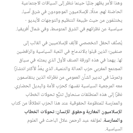
وهذا الأمر يظهر جليًّا حينما ننظر إلى السياقات الاجتماعية
الحاضنة لهم. مثلًا، الإسلاميون الموجودون في شرق آسيا،
يختلفون من حيث طبيعة التنظيم والتوجهات الأيديو -
سياسية عن نظرائهم في الشرق المتوسط، وفي شمال أفريقيا.
يُصنِّف الحقل التخصصي الآنِف الإسلاميين في الغالب إلى
صنفين؛ الذين قبلوا بالاندماج في اللعبة السياسية والرافضين
لها. يهمنا في هذه الورقة الصنف الأول الذي يمثله في سياق
المجتمع المغربي حزب العدالة والتنمية، الذي يعَدُّ الأكثر انتشارًا
وتمرسًا في تدبير الشأن العمومي من نظرائه الذين يتقاسمون
معه المرجعية السياسية نفسها؛ كحزب الأمة والبديل الحضاري.
نظرًا إلى هذه المنطلقات سنحاول تتبُّع تحولات الخطاب
والممارسة للمنظومة الحقوقية عند هذا الحزب انطلاقًا من كتاب
الإسلاميون المغاربة وحقوق الإنسان: تحولات الخطاب
والممارسة
، لمؤلفه عبد الرحمن علال الباحث في العلوم
السياسية.