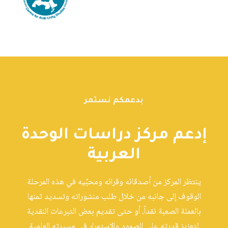
بدعمكم نستمر
إدعم مركز دراسات الوحدة
العربية
ينتظر المركز من أصدقائه وقرائه ومحبِّيه في هذه المرحلة
الوقوف إلى جانبه من خلال طلب منشوراته وتسديد ثمنها
بالعملة الصعبة نقداً، أو حتى تقديم بعض التبرعات النقدية
لتعزيز قدرته على الصمود والاستمرار في مسيرته العلمية