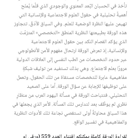
تأخذ في الحسبان البُعد المعنوي والوجودي الذي قلّما يُمنَح
أهميةً تحليلية في حقول العلوم الاجتماعية والإنسانية التي
تهيمن عليها النظرة الوضعية للعلم. وفي السياق الأدَقّ، تتجاوز
هذه الورقة بطبيعتها النظرية المنطق «التخصصي» المتزمّت
الذي يؤكد الفصام النكد بين حقول العلوم الاجتماعية
والإنسانية، إذ تعرض الورقة ارتحال مفهوم الأمن الأنطولوجي
عبر حدود التخصصات من الطب النفسي إلى العلاقات الدولية
مرورًا بعلم الاجتماع. وهي بذلك تستفيد من توليف شبكةٍ
مفاهيمية عابرة للتخصصات مستقاة من تلك الحقول، وتعمل
على توظيفها للإجابة عن سؤال الورقة. أما على الصعيد
التحليلي، فتتباحث الورقة في مسألة اليهود العرب من منظارٍ
نظري لم يوظّف بعد لتدارس تلك المسألة. الأمر الذي يجعلها في
هذا السياق محاولةً أولى تستقصي نجاعة تلك الأدوات النظرية
والمفاهيمية في تفسير الواقع.
لقراءة الورقة كاملة يمكنكم اقتناء العدد 559 (ورقي او