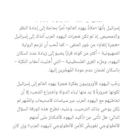
الهِجرات اليهودية النشطة إلى إسرائيل عقب نكبة فلسطين عام
1948، وتمظهر قرائن النزعة الاستعلائية في تعامل يهود
الشتات الأوروبي مع اليهود العرب إبان وصولهم؛ باتت ادعاءات
إسرائيل بأنها «ملاذُ يهود العالم» أمرًا بحاجة إلى إعادة النظر
والتمحيص. إذ لم تكن هجرات اليهود العرب آنذاك إلى إسرائيل
«هجرة إنقاذٍ» من جَور المنفى – كما تُحب أن تزعم الرواية
الصهيونية – أكثر من كونه قرارًا يصبو إلى زيادة عدد السكان
اليهود، وملء القرى الفلسطينية – التي أُخليت أعقاب النكبّة –
بالسكان لضمان عدم عودة المُهجّرين إليها.
رحّب اليهود الأوروبيون بفكرة هجرة يهود العالم إلى إسرائيل
لكونها ضرورةً لا بد منها لبناء الدولة واختراع الشعب؛ إلا أن
تعاطيَهم مع اليهود العرب عبر سياسات الاستيعاب والصَّهر لم
يُكن يوحي بذلك الترحيب. وعليه، تطرح هذه الورقة السؤال
التالي: هل تأتى عن تأكيد اليهود الأشكناز على أمنهم
الأنطولوجي تقويضٌ للأمن الأنطولوجي لليهود العرب؟ وإن كان