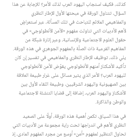
كذلك، فكيف استجاب اليهود العرب لذلك الأمر؟ للإجابة عن هذا
السؤال، تتناول الورقة في مبحثها الأول الإطار النظري
والمفاهيمي الملائم للتباحث في تلك المسألة، عبر استعراضٍ
لأهم الأدبيات التي تناولت مفهوم «الأمن الأنطولوجي» في
حقول العلوم الاجتماعية والإنسانية، وعبر إثارة شبكة من
المفاهيم الفرعية ذات الصلّة بالمفهوم الجوهري في هذه الورقة.
يلي ذلك، توظيف الإطار النظري والمفاهيمي في تفسير إن كان
تأكيد الأشكناز أمنهم الأنطولوجي يقوّض الأمن الأنطولوجي
لليهود العرب؟ الأمر الذي يثير مسائل على غرار طبيعة العلاقة
بين الصهيونية واليهود الشرقيين، وطبيعة اللقاء الأول بين
الأشكناز واليهود العرب، إضافة إلى قضايا التنشئة الاجتماعية
والوطن والذاكرة.
في هذا السياق، تكمن أهمية هذه الورقة، أولًا على الصعيد
النظري الأهم في اندراجها تحت راية مجموعة من الأدبيات التي
تحاول التنظير لمفهوم «أمنٍ» أوسع من مجرد المفهوم المادي، إذ