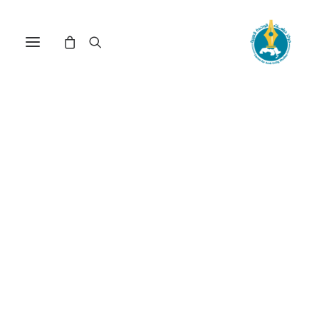
في
دراسات
•
22 ديسمبر، 2025
عدد الزيارات:
624
قلبان في جسدٍ واحد:
فقدان الأمن الوجودي عند
اليهود العرب
الكاتب:
سارة ناصر
DOI:
https://doi.org/10.65506/231224