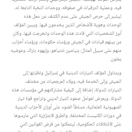
فيه، وعملية الترقيات في صفوفه، ووحدات النخبة التابعة له،
ليشير إلى حرص الجيش على عدم الكشف عن عمل هذه
الوحدات وهوية الأشخاص الذين يخدمون فيها. ويبين المؤلف
أبرز الشخصيات التي قادت هذه الوحدات وتخرجت فيها، وكان
من بينهم قيادات في الجيش ورؤساء حكومات، ورؤساء أحزاب،
منهم على سبيل المثال: بنيامين نتنياهو، وإيهود باراك، وموشيه
يعلون.
ويتناول المؤلف التيارات الدينية في إسرائيل ونظرتها إلى
الجيش وإلى الخدمة فيه، وولاء المرجعيات من مختلف
التيارات للدولة، إضافة إلى كيفية مشاركتهم في مؤسسات هذه
الدولة. ويعرض لعوامل صعود التيار الديني وتراجع قوة تيار
الصهيونية العلمانية، مسلطاً الضوء على أوزان الأحزاب الدينية
في دورات الكنيست المختلفة، والطرق الابتزازية التي مارسوها
على الائتلافات الحكومية، ليتمكنوا من فرض القوانين التي