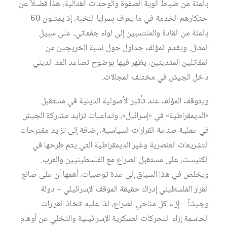
بالمئة من ضباط ألوية الصفوة والوحدات القتالية، هذا فضـلاً عن
احتكارهم الخدمة في ما يعرف بسرايا النخبة، إذ يمثلون 60
بالمئة من القادة والمنتسبين إلى لواء جفعاتي، على سبيل
المثال. ويقدم المؤلف جداول حول نسبة الخريجين من
المقاتلين المتدينين، يظهر فيها بوضوح تصاعد المد الديني
داخل الجيش في مختلف المجالات.
ويتوقف المؤلف عند تأثير الأصولية الدينية في مستقبل
«الديمقراطية» في «إسرائيل»، وتداعيات تزايد مشاركة الجيش
في عملية صناعة القرارات السياسية، إضافة إلى تزايد مقترحات
التشريعات العنصرية وغير الديمقراطية التي يتم طرحها في
الكنيست، على مستقبل الصراع مع الفلسطينيين والعرب.
ويخلص في هذا السياق إلى عدة توصيات، أهمها أن على صانع
القرار الفلسطيني إدراك حقيقة الموقف الإسرائيلي – دولة
وجيشاً – إزاء كل مناحي الصراع، لذا عليه اتخاذ القرارات
الحاسمة إزاء التحركات العسكرية الإسرائيلية والتخلي عن أوهام