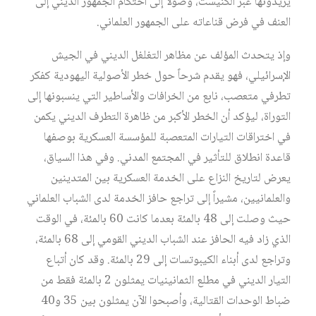
يريدونها عبر الكنيست، وصولاً إلى احتكام الجمهور الديني إلى
العنف في فرض قناعاته على الجمهور العلماني.
وإذ يتحدث المؤلف عن مظاهر التغلغل الديني في الجيش
الإسرائيلي، فهو يقدم شرحاً حول خطر الأصولية اليهودية كفكر
تطرفي متعصب، نابع من الخرافات والأساطير التي ينسبونها إلى
التوراة، ليؤكد أن الخطر الأكبر من ظاهرة التطرف الديني يكمن
في اختراقات التيارات المتعصبة للمؤسسة العسكرية بوصفها
قاعدة انطلاق للتأثير في المجتمع المدني. وفي هذا السياق،
يعرض لتاريخ النزاع على الخدمة العسكرية بين المتدينين
والعلمانيين، مشيراً إلى تراجع حافز الخدمة لدى الشباب العلماني
حيث وصلت إلى 48 بالمئة بعدما كانت 60 بالمئة، في الوقت
الذي زاد فيه الحافز عند الشباب الديني القومي إلى 68 بالمئة،
وتراجع لدى أبناء الكيبوتسات إلى 29 بالمئة. وقد كان أتباع
التيار الديني في مطلع الثمانينيات يمثلون 2 بالمئة فقط من
ضباط الوحدات القتالية، وأصبحوا الآن يمثلون بين 35 و40