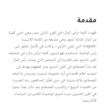
مقدمة
ظهرت كلمة «رأس المال» في القرن الثاني عشر، وهي تعني كمية
من المال القابلة للنمو، وهي مشتقة من الكلمة اللاتينية
«caput» التي تعني «الرأس»، وكانت في الأصل تطلق على
رأس الماشية. استخدم الهولنديون كلمة «رأس مال» في منتصف
القرن التاسع عشر للإشارة إلى الشخص الذي يمتلك رأس المال.
لقد نشأ المصطلح في القرن التاسع عشر كمفهوم يهدف إلى
تحديد نظام اقتصادي أراد خصومه تدميره، وسرعان ما اتخذ
المصطلح دلالة سلبية، في حين فضَّل المدافعون عنه الحديث
عن «اقتصاد السوق». واكتسب المصطلح بعد ذلك، بعدًا علميًا
في القرن العشرين حيث أصبح موضوعًا للكثير من الدراسات
الأكاديمية.