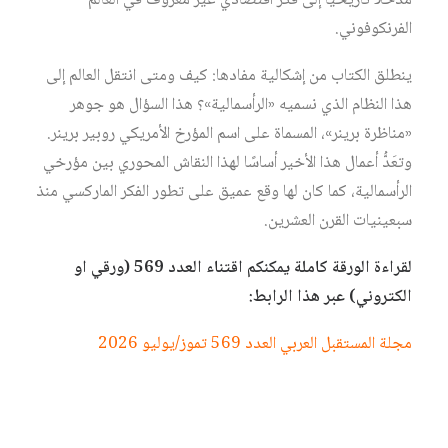
مدخلًا تاريخيًا إلى فكر اقتصادي غير معروف في العالم
الفرنكوفوني.
ينطلق الكتاب من إشكالية مفادها: كيف ومتى انتقل العالم إلى
هذا النظام الذي نسميه «الرأسمالية»؟ هذا السؤال هو جوهر
«مناظرة برينر»، المسماة على اسم المؤرخ الأمريكي روبير برينر.
وتعَدُّ أعمال هذا الأخير أساسًا لهذا النقاش المحوري بين مؤرخي
الرأسمالية، كما كان لها وقع عميق على تطور الفكر الماركسي منذ
سبعينيات القرن العشرين.
لقراءة الورقة كاملة يمكنكم اقتناء العدد 569 (ورقي او
الكتروني) عبر هذا الرابط:
مجلة المستقبل العربي العدد 569 تموز/يوليو 2026