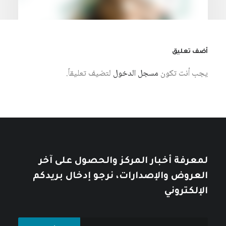
أضف تعليق
يجب أنت تكون
مسجل الدخول
لتضيف تعليقاً.
7 أغسطس، 2026
التاريخ والمتخيل السردي في الرواية
العربية: دراسة في نماذج مختارة
كتبه مركز دراسات الوحدة العربية
لمعرفة أخبار المركز والحصول على آخر
العروض والإصدارات، نرجو إدخال بريدكم
الإلكتروني