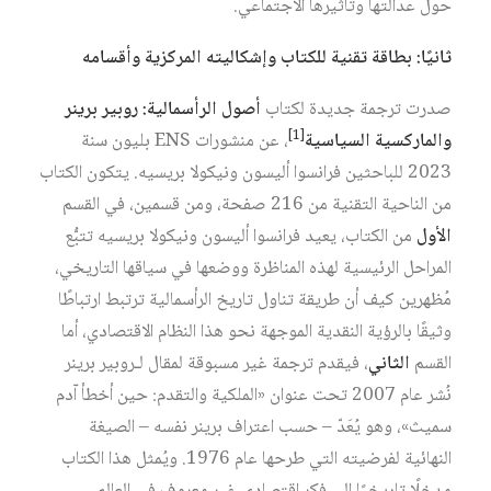
حول عدالتها وتأثيرها الاجتماعي.
ثانيًا: بطاقة تقنية للكتاب وإشكاليته المركزية وأقسامه
صدرت ترجمة جديدة لكتاب
أصول الرأسمالية: روبير برينر
[1]
والماركسية السياسية
، عن منشورات ENS بليون سنة
2023 للباحثين فرانسوا أليسون ونيكولا بريسيه. يتكون الكتاب
من الناحية التقنية من 216 صفحة، ومن قسمين، في القسم
الأول
من الكتاب، يعيد فرانسوا أليسون ونيكولا بريسيه تتبُّع
المراحل الرئيسية لهذه المناظرة ووضعها في سياقها التاريخي،
مُظهرين كيف أن طريقة تناول تاريخ الرأسمالية ترتبط ارتباطًا
وثيقًا بالرؤية النقدية الموجهة نحو هذا النظام الاقتصادي، أما
القسم
الثاني
، فيقدم ترجمة غير مسبوقة لمقال لـروبير برينر
نُشر عام 2007 تحت عنوان «الملكية والتقدم: حين أخطأ آدم
سميث»، وهو يُعَدّ – حسب اعتراف برينر نفسه – الصيغة
النهائية لفرضيته التي طرحها عام 1976. ويُمثل هذا الكتاب