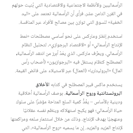
الرأسماليين والأنظمة الاجتماعية والاقتصادية التي بُنيت حولهم
في القرن الثامن عشر، فرأى أن الرأسمالية تعتمد على «اليد
الخفية» للسوق التي توازن بين مصالح الأفراد عبر المنافسة.
استخدم إنغلز وماركس على نحو أساسي مصطلحات «نمط
الإنتاج الرأسمالي» أو «الاقتصاد البرجوازي»، لتحليل النظام
الرأسمالي، ويعرِّف ماركس، الذي يعَدّ أبرز من انتقد الرأسمالية
،
المصطلح كنظام يستغل فيه «البرجوازيون» (أصحاب رأس
المال) «البروليتاريا» (العمال) عبر الاستيلاء على فائض القيمة.
يستخدم ماكس فيبر المصطلح في كتابه
الأخلاق
البروتستانتية وروح الرأسمالية
، بوصف الرأسمالية أخلاقية
ودينية بالأساس – يعُدُّ كمية السلع المتاحة مؤشرًا على سلوك
حياة الرأسمالي؛ فهو يكبح استهلاكه وينظم نفسه عقلانيًا
ومنهجيًا بهدف الإنتاج، وذلك من خلال استثمار سلعه ومراكمتها
لإنتاج المزيد والمزيد. إن ما يسميه «روح الرأسمالية»، التي