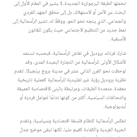
تحملها الطبقة البرجوازية الجديدة، لا يشير في المقام الأول إلى
البحث عن الأمن أو الاستهلاك، بل إلى منطق الجهد الفردي
والجماعي، الذي يتجه نحو النمو. ووفقًا له، تشير الرأسمالية إلى
نمط جديد من التنظيم الاجتماعي حيث يكون للقانون
الأسبقية.
شارك فرناند بروديل في نقاش الرأسمالية، فبحسبه تستمد
الأشكال الأولى للرأسمالية من التجارة البعيدة المدى، وقد
لوحظت نحو القرن الثاني عشر في مدينة بروج ببلجيكا. تقدم
نظرية بروديل رؤية غير تقليدية للرأسمالية كعملية تاريخية
معقدة، متعددة الطبقات، ومرتبطة بالبنى الاقتصادية العميقة
والتحالفات السياسية، أكثر من كونها نتاجًا لعوامل فردية أو
أيديولوجية.
تعكس الرأسمالية كنظام فلسفة اقتصادية وسياسية، وتقدم
الحرية الفردية والكفاءة كقيم عليا، لكنها تبقى موضع جدل