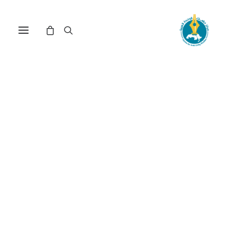
في
مراجعة اصدارات
•
23 يونيو، 2026
عدد الزيارات:
177
أصول الرأسمالية: روبير
برينر والماركسية
السياسية
الكاتب:
خالد جدي
DOI:
https://doi.org/10.65506/260710