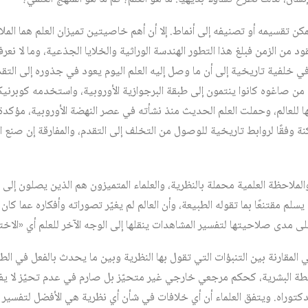
كن تقسيمه أو تصنيفه إلى أنماط. إلا أن أهم خاصيتين تميزان العلم هما الملا
من الزمن فبلغ هذا التطور الهندسة الوراثية والخلايا الجذعية، وما لا نعرف
 في خلفية تاريخية إلى أن ما وصل إليه العلم اليوم يعود في جذوره إلى التق
من صاغوه كانوا ينتمون إلى طبقة البرجوازية الأوروبية، واستخدمه كوبرني
ها للعالم، وحملت العلم الحديث منذ نشأته في عصر النهضة الأوروبية، مؤكدة 
 وفقًا لروابط تاريخية للوصول من التخلف إلى التقدم، والمفارقة إن صنع ال
والملاحظة العلمية محملة بالنظرية، والعلماء المتميزون هم الذين يصلون إلى ا
 يسلم مقتنعًا بما تقوله الطبيعة، وأن العالم لم يغيّر تصوراته وأفكاره عما كا
على مدى صلاحيتها لتفسير المشاهدات ينقلها إلى الوجه الآخر للعلم أي «الاختب
 في المقارنة بين التنبؤات التي تقول بها النظرية وبين ما يحدث بالفعل في ا
ة البشرية، كحكم مرجعي خارجي غير متحيّز بل صارم في عدم تحيّز لا يفرّ
لدكتوراه. ويتفق العلماء أن أي خلافات في شأن أي نظرية هي الأفضل لتفسي