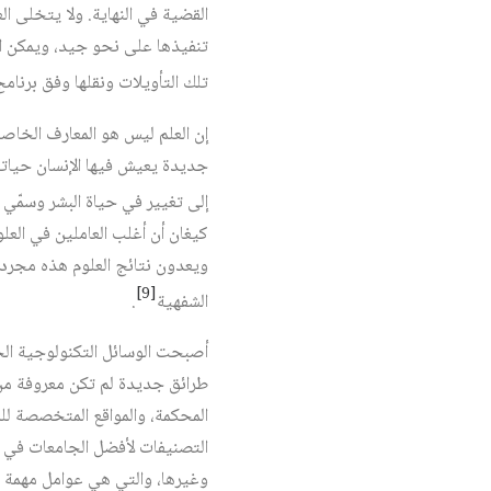
القضية في النهاية. ولا يتخلى ال
تنفيذها على نحو جيد، ويمكن الا
تلك التأويلات ونقلها وفق برنا
إن العلم ليس هو المعارف الخاصة 
جديدة يعيش فيها الإنسان حياته
إلى تغيير في حياة البشر وسمّي 
كيغان أن أغلب العاملين في العلو
ويعدون نتائج العلوم هذه مجرد أ
[9]
الشفهية
.
أصبحت الوسائل التكنولوجية الح
طرائق جديدة لم تكن معروفة من ق
المحكمة، والمواقع المتخصصة لل
التصنيفات لأفضل الجامعات في ا
وغيرها، والتي هي عوامل مهمة ت