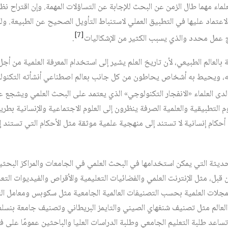
علماء مهما طال الزمن عن البحث للإجابة عن التساؤلات المهمة. وإن اقتراح نظ
عتماد عليها في التطبيق العملي لاستنباط التأويل الصحيح عن الطبيعة. ولكن
[7]
مج عمل محدد والذي يسبب الكثير من الإشكاليات
.
بالعالم الطبيعي، لأن تاريخ العلم يشير إلى استخدام المعرفة العلمية من أجل ت
، ويحيط به أشخاص يحاطون من كل جانب بعالم اصطناعي أنشأته التكنولوجي
لدى العلماء «الانفجار التكنولوجي» الذي يعتمد على البحث العلمي ويشجع ع
م التطبيقية والعلمية الصرفة ينظرون إلى العلوم الاجتماعية والإنسانية بطري
حكام إنسانية لا تستند إلى منهجية علمية موثقة مثل الأحكام التي تستند إلى
ديثة التي يمكن استخدامها في البحث العلمي في الجامعات والمراكز البحثي
بل، مثل الإنترنت العلمي والفضائيات التعليمية والأقراص والفيديوات التعلي
مجلات العلمية بحسب التصنيفات العالمية الجامعية مثل سكوبس ومعامل الت
لعالم مثل تصنيف شنغهاي الصيني والتايمز البريطاني وتصنيف جامعة بنسلفان
ساعد طلبة التعليم الجامعي وطلبة الدراسات العليا والباحثين عمومًا على 