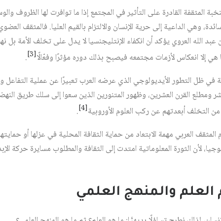
خبة المثقفة القادرة على التأثير في المجتمع إذا ما توافرت لها الظروف والوس
ائدة، وهي الداعية إلى حرية الإنسان والالتزام بالقيم العليا. فالمثقف العضو
 أن عبد الله العروي يؤكد أن انكفاء الإنتليجنسيا لا يدل على تخلف الأمة بل
[3]
هي إلا انعكاس لأزمات مجتمعه فيصبح بذلك دوره مؤثرًا وفعّالًا
.
بية في ظل التطور الأيديولوجي الذي عرضه العرب تعبيرًا عن عملية التفاعل و
شر ومطلع القرن العشرين، وظهور المتنورين الذين سعوا إلى سلك طريق النهض
[4]
من التخلف أبعدتهم عن ركب العلوم الأوروبية
.
 المثقف العربي مهمة الابتعاد من حماية الثقافة المحلية في عزلها أو حمايتها
وجيا، لأن الثورة المعلوماتية امتدت إلى الثقافة والمطلوب مسايرة حركة الإب
م العلم والمنهج العلمي
لإنسان، لذلك نطرح تساؤلًا بديهيًّا: ما هو العلم؟ ثم ما هو المنهج العلمي؟