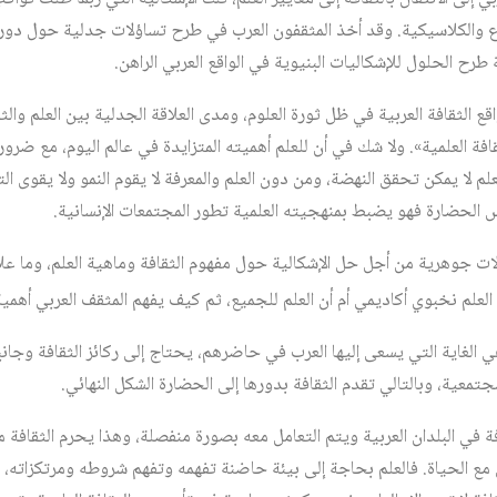
ع والكلاسيكية. وقد أخذ المثقفون العرب في طرح تساؤلات جدلية حول دوره
 طرح الحلول للإشكاليات البنيوية في الواقع العربي الراهن.
الثقافة العربية في ظل ثورة العلوم، ومدى العلاقة الجدلية بين العلم والثقاف
افة العلمية». ولا شك في أن للعلم أهميته المتزايدة في عالم اليوم، مع ضرور
علم لا يمكن تحقق النهضة، ومن دون العلم والمعرفة لا يقوم النمو ولا يقوى 
 الحضارة فهو يضبط بمنهجيته العلمية تطور المجتمعات الإنسانية.
ت جوهرية من أجل حل الإشكالية حول مفهوم الثقافة وماهية العلم، وما علاقة 
علم نخبوي أكاديمي أم أن العلم للجميع، ثم كيف يفهم المثقف العربي أهمية 
 الغاية التي يسعى إليها العرب في حاضرهم، يحتاج إلى ركائز الثقافة وجانب
جتمعية، وبالتالي تقدم الثقافة بدورها إلى الحضارة الشكل النهائي.
فة في البلدان العربية ويتم التعامل معه بصورة منفصلة، وهذا يحرم الثقافة من
امل مع الحياة. فالعلم بحاجة إلى بيئة حاضنة تفهمه وتفهم شروطه ومرتكزاته،