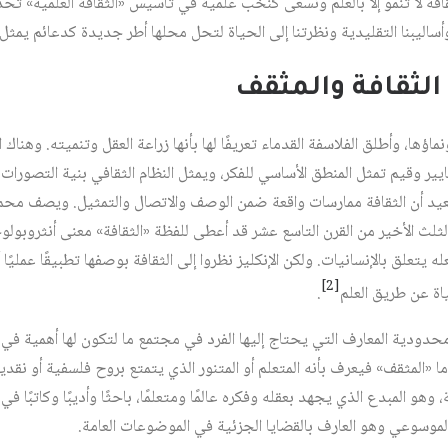
ثقافة لا تنمو إلا بالعلم ونسعى كنخب علمية في تأسيس «الثقافة العلمية» ت
وأساليبنا التقليدية ونظرتنا إلى الحياة لتحل محلها أطر جديدة كدعائم يمثل ا
 الثقافة والمثقف
اؤها، وأطلق الفلاسفة القدماء تعريفًا لها بأنها زراعة العقل وتنميته. وهناك
ايير وقيم تمثل المنطق الأساسي للفكر، ويمثل النظام الثقافي بنية التصورات 
 سعيد أن الثقافة ممارسات واقعة ضمن الوصف والاتصال والتمثيل. ويصف محم
ثلث الأخير من القرن التاسع عشر قد أعطى للفظة «الثقافة» معنى أنثروبولوج
ه يتعلق بالإنسانيات. ولكن الإنكليز نظروا إلى الثقافة بوصفها تطبيقًا عمليًا 
[2]
اة عن طريق العلم
.
دودية المعارف التي يحتاج إليها الفرد في مجتمع ما لتكون لها أهمية في 
ما «المثقف» فيعرف بأنه المتعلم أو المتنور الذي يتمتع بروح فلسفية أو نقد
 وهو المبدع الذي يجهد بعقله وفكره عالمًا ومتعلمًا، باحثًا وأديبًا وكاتبًا في
لموسوعي وهو العارف بالقضايا الجزئية في الموضوعات العامة.