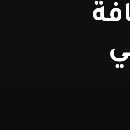
افة
ي