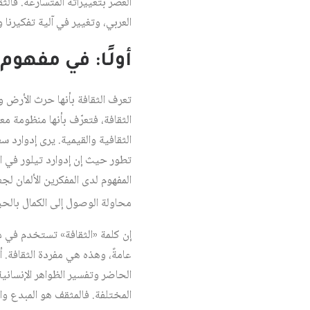
العصر بتغييراته المتسارعة. فال
العربي، وتغيير في آلية تفكيرنا 
أولًا: في مفهوم
تعرف الثقافة بأنها حرث الأرض ونم
الثقافة، فتعرّف بأنها منظومة مع
الثقافية والقيمية. يرى إدوارد
تطور حيث إن إدوارد تيلور في ال
المفهوم لدى المفكرين الألمان لجعل
محاولة الوصول إلى الكمال بالحي
إن كلمة «الثقافة» تستخدم في مح
عامةً، وهذه هي مفردة الثقافة. أ
الحاضر وتفسير الظواهر الإنسانية،
المختلفة. فالمثقف هو المبدع وا