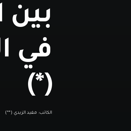
بين ا
في ا
(*)
الكاتب:
مفيد الزيدي (**)