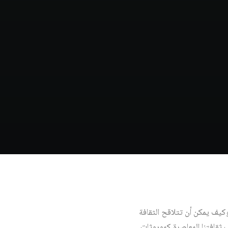
 وكيف يمكن أن تتلاقح الثقافة
كب ثقافتنا المعاصرة كموروثات