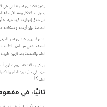
وتبرز «الإنتليجنسيا» التي هي الن
بعمق مع الأفكار ونقد الأوضاع الس
من خلال إنجازاته الإبداعية. إلا
الخاصة، وإن أزماته ومشكلاته ما 
لقد جاء بروز الإنتليجنسيا العر
النصف الثاني من القرن التاسع ع
العلم والصناعة بعد قرون طويلة 
إن كونية الثقافة اليوم تطرح أمام
سيّما في ظل ثورة العلم والتكنول
[5]
العلم
.
ثانيًا: في مفهو
إن للعلم تأثيرًا كبيرًا في تاريخ ا