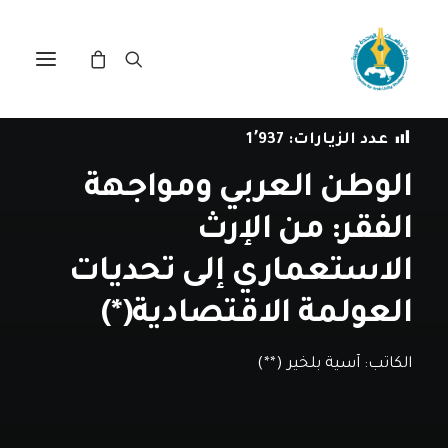
في
دراسات
•
29 مايو، 2020
عدد الزيارات:
1٬937
الوطن العربي ومواجهة
الفقر: من الإرث
الاستعماري إلى تحديات
العولمة الاقتصادية(*)
الكاتب:
آسية بلخير (**)