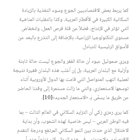
كما يربط بعض الاقتصاديين الجوع وسوء التغذية بالزيادة
السكانية الكبيرة في الأقطار العربية، وكذا بالتقلبات المناخية
التي تؤثر في الإنتاج، فضلاً عن قلة فرص العمل، وانخفاض
مستوى التكنولوجيا الزراعية، بالإضافة إلى التذرع بالبعد عن
الأسواق الرئيسية للتبادل.
ويرى صموئيل عبود أن حالة الفقر والجوع ليست حالة ثابتة
وأزلية مع البلدان العربية، بل إن أغلب هذه البلدان فقيرة نتيجة
لعملية النهب المتواصل التي قامت بها الدول الأوروبية أثناء
توسعها الاستعماري، والتي ما زالت مستمرة إلى وقتنا الحاضر
عن طريق ما يسمّى بـ «الاستعمار الجديد»
[10]
.
كما يرى رمزي زكي أن التزايد السكاني في العالم الثالث – بما
فيه الوطن العربي – ليس خاصية لهذه الشعوب، وأن بداية
الاختلال الذي حدث بين النمو السكاني المرتفع ودرجة التقدم
الاقتصادي والاجتماعي في هذه الدول، كان نتاجاً حتمياً