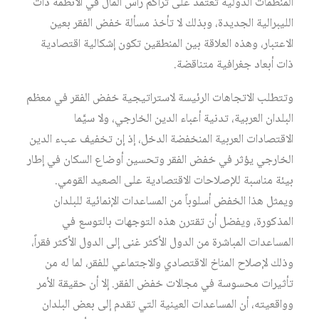
المنظمات الدولية تعتمد على تراكم رأس المال في الأنظمة ذات
الليبرالية الجديدة، وبذلك لا تأخذ مسألة خفض الفقر بعين
الاعتبار، وهذه العلاقة بين المنطقين تكون إشكالية اقتصادية
ذات أبعاد جغرافية متناقضة.
وتتطلب الاتجاهات الرئيسة لاستراتيجية خفض الفقر في معظم
البلدان العربية، تدنية أعباء الدين الخارجي، ولا سيَّما
الاقتصادات العربية المنخفضة الدخل، إذ إن تخفيف عبء الدين
الخارجي يؤثر في خفض الفقر وتحسين أوضاع السكان في إطار
بيئة مناسبة للإصلاحات الاقتصادية على الصعيد القومي.
ويمثل هذا الخفض أسلوباً من المساعدات الإنمائية للبلدان
المذكورة، ويفضل أن تقترن هذه التوجهات بالتوسع في
المساعدات المباشرة من الدول الأكثر غنى إلى الدول الأكثر فقراً،
وذلك لإصلاح المناخ الاقتصادي والاجتماعي للفقر، لما له من
تأثيرات محسوسة في مجالات خفض الفقر. إلا أن حقيقة الأمر
وواقعيته، أن المساعدات العينية التي تقدم إلى بعض البلدان