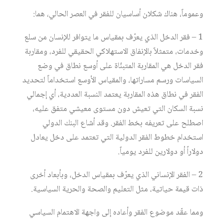
وعموماً، هناك شكلان أساسيان للفقر في العصر الحالي، هما:
1 – فقر الدخل الذي يعرّف بمقياس ما يتوافر للإنسان من سلع
وخدمات، متمثلاً بالإنفاق الاستهلاكي الحقيقي للفرد، ومقاربة
فقر الدخل هي المقاربة المتبنّاة على أوسع نطاق في وضع
السياسات ورسم مساراتها، والمقياس الأوسع استخداماً لتحديد
الفقر في نطاق هذه المقاربة يعتمد النسبة العددية، أي إجمالي
نسبة السكان التي تعيش دون مستوى معيشي متفق عليه،
اصطلح على تعريفه بخط الفقر. وقد أشاع البنك الدولي
استخدام خطوط الفقر الدولية التي تعتمد على دخل يعادل
دولاراً أو دولارين للفرد يومياً.
2 – الفقر الإنساني الذي يعرّف بمقياس الدخل، وبأبعاد أخرى
ذات قيمة حياتية، مثل التعليم والصحة والحرية السياسية.
ومما عقّد موضوع الفقر وأعاده إلى واجهة الاهتمام السياسي