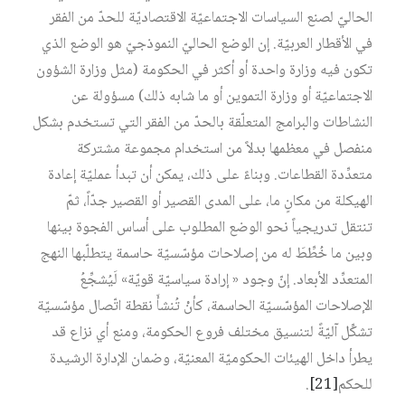
الحاليّ لصنع السياسات الاجتماعيّة الاقتصاديّة للحدّ من الفقر
في الأقطار العربيّة. إن الوضع الحاليّ النموذجيّ هو الوضع الذي
تكون فيه وزارة واحدة أو أكثر في الحكومة (مثل وزارة الشؤون
الاجتماعيّة أو وزارة التموين أو ما شابه ذلك) مسؤولة عن
النشاطات والبرامج المتعلّقة بالحدّ من الفقر التي تستخدم بشكل
منفصل في معظمها بدلاً من استخدام مجموعة مشتركة
متعدِّدة القطاعات. وبناءً على ذلك، يمكن أن تبدأ عمليّة إعادة
الهيكلة من مكانٍ ما، على المدى القصير أو القصير جدّاً، ثمّ
تنتقل تدريجياً نحو الوضع المطلوب على أساس الفجوة بينها
وبين ما خُطِّطَ له من إصلاحات مؤسّسيّة حاسمة يتطلّبها النهج
المتعدِّد الأبعاد. إنّ وجود « إرادة سياسيّة قويّة» لَيُشجِّعُ
الإصلاحات المؤسّسيّة الحاسمة، كأنْ تُنشأَ نقطة اتّصال مؤسّسيّة
تشكِّل آليّةً لتنسيق مختلف فروع الحكومة، ومنع أي نزاع قد
يطرأ داخل الهيئات الحكوميّة المعنيّة، وضمان الإدارة الرشيدة
للحكم
[21]
.