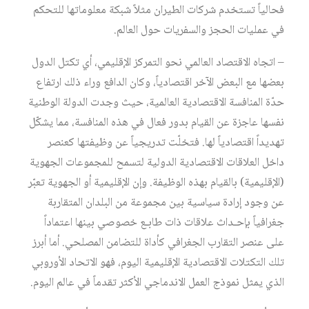
فحالياً تستخدم شركات الطيران مثلاً شبكة معلوماتها للتحكم
في عمليات الحجز والسفريات حول العالم.
– اتجاه الاقتصاد العالمي نحو التمركز الإقليمي، أي تكتل الدول
بعضها مع البعض الآخر اقتصادياً، وكان الدافع وراء ذلك ارتفاع
حدّة المنافسة الاقتصادية العالمية، حيث وجدت الدولة الوطنية
نفسها عاجزة عن القيام بدور فعال في هذه المنافسة، مما يشكّل
تهديداً اقتصادياً لها. فتخلّت تدريجياً عن وظيفتها كعنصر
داخل العلاقات الاقتصادية الدولية لتسمح للمجموعات الجهوية
(الإقليمية) بالقيام بهذه الوظيفة. وإن الإقليمية أو الجهوية تعبّر
عن وجود إرادة سياسية بين مجموعة من البلدان المتقاربة
جغرافياً بإحـداث علاقات ذات طابـع خصوصي بينها اعتماداً
على عنصر التقارب الجغرافي كأداة للتضامن المصلحي. أما أبرز
تلك التكتلات الاقتصادية الإقليمية اليوم، فهو الاتحاد الأوروبي
الذي يمثل نموذج العمل الاندماجي الأكثر تقدماً في عالم اليوم.