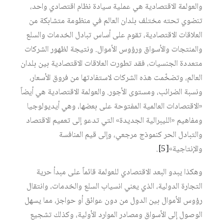
والعولمة الاقتصادية هي عملية سيادة نظام اقتصادي واحد،
تنضوي تحته مختلف بلدان العالم في منظومة متشابكة من
العلاقات الاقتصادية، تقوم على أساس تبادل الخدمات والسلع
والمنتجات والأسواق ورؤوس الأموال. ونتيجة لظهور الشركات
متعددة الجنسيات، فقد تطورت العلاقات الاقتصادية بين بلدان
العالم، وتضخّمت هذه الشركات لاستفادتها من فروق الأسعار،
ونسبة الضرائب، ومستوى الأجور. والعولمة الاقتصادية هي أيضاً
«الاقتصادات العالمية المفتوحة على بعضها، وهي أيديولوجيا
ومفاهيم «الليبرالية الجديدة» التي تدعو إلى تعميم الاقتصاد
والتبادل الحر كنموذج مرجعي، وإلى قيم المنافسة
والإنتاجية»
[5]
.
وهكذا يبدو البعد الاقتصادي للعولمة قائماً على مبدأ حرية
التجارة الدولية، الذي يعني انسياب السلع والخدمات، وانتقال
رؤوس الأموال بين الدول من دون عوائق أو حواجز، مما يسهل
الوصول إلى الأسواق ومصادر الموارد الأولية، وكذلك تشجيع