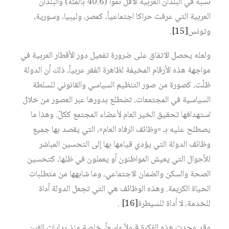
نسبة في البلدان العربية الأقل نمواً (40.6 بالمئة) والبلدان
العربية التي عرفت حراكا اجتماعياً، كمصر، وليبيا، وسورية،
وتونس
[15]
.
ولعله يحصل الاتفاق على ضرورة تفعيل دور الأقطار العربية في
مواجهة هذه الأرقام المخيفة لظاهرة الفقر عربياً، ذلك أن الدولة
ظلّت، كصورة من صور التنظيم السياسي والقانوني للسلطة
السياسية في المجتمعات، تضطلع بدورها عبر العصور من خلال
استهدافها تحقيق الخير العام لأعضاء المجتمع ككلّ. وهذا ما
يصطلح عليه بـ «وظائف الرفاه العام»، التي يقصد بها جميع
وظائف الدولة التي يؤدي قيامها بها إلى التحسين المباشر
للأحوال التي يعيش المواطنون أو يعملون في ظلها، كتحسين
الصحة والسكن والضمان الاجتماعي، وما شابهها من متطلبات
الحياة الكريمة. وهذه الوظائف هي التي تجعل الدولة أداة
للخدمة، لا أداة للسيطرة
[16]
.
وقد وجدت هذه الفكرة قبولاً واسعاً، خاصة منذ بدايات القرن