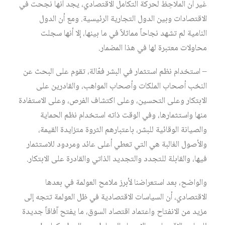
غير أن الملاحِظ لحركة التكامل الاقتصادي، يجد أنها نجحت في
الاقتصادات وبين الدول التجارية الرئيسية. ومع أن الدول
النامية لم تشهد نجاحاً مماثلاً في ما بينها، إلا أنها سجلت
محاولات معتبرة لها في هذا المضمار.
– استخدام نظم استثمار في البشر فعّالة، تقوم على البحث عن
النخب أصحاب الملكات وأصحاب المواهب، والقادرين على
الابتكار وعلى التحسين، وعلى اكتشاف الفرص، وعلى الاستفادة
منها واستثمارها، وفي الوقت ذاته استخدام نظم الحماية
والصيانة الوقائية للبشر، باعتبارهم الثروة متزايدة القيمة،
والأصول الغالبة هي التي تعطي أعلى عائد ومردود للاستثمار
فيها، والقابلة للتجدد والتجديد الذاتي والقادرة على الابتكار.
والواضح، بعد استعراضنا لأبرز ملامح العولمة في بعدها
الاقتصادي، أن السياسات الاقتصادية في ظل العولمة تتجه إلى
مزيد من الانفتاح واعتماد اقتصاد السوق، ما يفتح آفاقاً جديدة