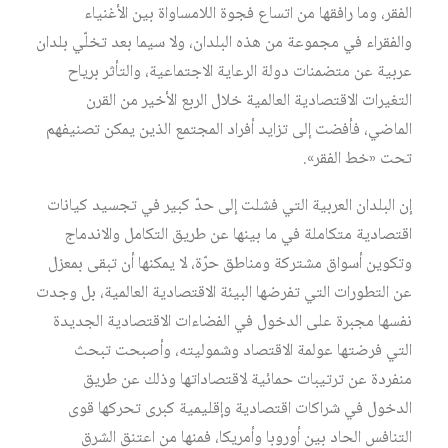
الفقر، وما رافقها من اتساع فجوة اللامساواة بين الأغنياء
والفقراء في مجموعة من هذه البلدان، ولا سيما بعد تخلّي بلدان
عربية عن متضمنات دولة الرعاية الاجتماعية، والتأثر برياح
التغيرات الاقتصادية العالمية خلال الربع الأخير من القرن
الماضي، فأفضت إلى تزايد أفراد المجتمع الذين يمكن تصنيفهم
تحت «خط الفقر».
إن البلدان العربية التي فشلت إلى حدّ كبير في تجسيد كيانات
اقتصادية متكاملة في ما بينها عن طريق التكامل والاندماج
وتكوين أسواق مشتركة ومناطق حرّة، لا يمكنها أن تبقى بمعزل
عن التطورات التي تفرضها البيئة الاقتصادية العالمية، بل وجدت
نفسها مجبرة على الدخول في الفضاءات الاقتصادية الجديدة
التي فرضتها عولمة الاقتصاد وشموليته، وأصبحت تبحث
منفردة عن ترتيبات حمائية لاقتصاداتها وذلك عن طريق
الدخول في شراكات اقتصادية وإقليمية كبرى تحركها قوى
التنافس الحاد بين أوروبا وأمريكا، فمنها من اعتنق الشرق