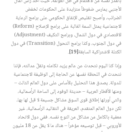
بالقدر نفسه من الاهتمام في ظلّ العولمة، حيث أخذ رأس المال
الأجنبي يمارس ضغوطاً متزايدة على الحكومات لخفض
الضرائب، وأصبح تقليص الإنفاق الحكومي على برامج الرعاية
الاجتماعية يمثل السمة الغالبة على برامج الإصلاح (Reform)
الاقتصادي في دول الشمال، وبرامج التكيف (Adjustment)
في دول الجنوب، وكذا برامج التحول (Transition) في دول
الكتلة الاشتراكية السابقة
[19]
.
وإذا كنا اليوم نتحدث عن عالم يزيد تكامله وتقلّ عدالته، فإننا
نتحدث في اللحظة نفسها عن الحاجة إلى الوظيفة الاجتماعية
للدولة. يصدق هذا التحليل بالأساس على دول العالم الثالث –
ومنها الأقطار العربية – حديثة الوفود إلى الساحة الرأسمالية،
والتي أورثها إطلاق قوى السوق مشاكل جسيمة لا قبل لها بها،
لكن دول العالم المتقدم، العريقة في التقاليد الرأسمالية، غير
معفية بالكامل من مشاكل من النوع نفسه. ففي دول الاتحاد
الأوروبي – قبل توسيعه مؤخراً – هناك ما لا يقل عن 18 مليون