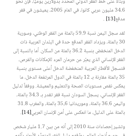
وبناءً على خط الفقر الدولي المحدد بدولارين يوميّاً، فإن نحو
34.6 مليون عربي كانوا، في العام 2005، يعيشون في فقر
مدقع
[13]
.
لقد سجل اليمن نسبة 59.9 بالمئة من الفقر الوطني، وسورية
30 بالمئة، ويزداد الفقر المدقع حدة في البلدان العربية ذات
الدخل المنخفض بنسبة 36.2 بالمئة من السكان. أما بالنسبة إلى
الفقر الإنساني الذي يعبّر عن حرمان المرء للإمكانات والفرص،
فتسجل الأقطار العربية المنخفضة الدخل أعلى مستوى بنسبة
35 بالمئة مقارنة بـ 12 بالمئة في الدول المرتفعة الدخل، ما
يعكس نقص مستويات الصحة والتعليم والمعيشة. ووفقاً لدليل
الفقر الإنساني، يسجل السودان نسبة فقر تقدر بـ 34.3 بالمئة،
واليمن 36.6 بالمئة، وموريتانيا 35,6 بالمئة، والمغرب 31.8
بالمئة على الدليل، ما انعكس على أمن الإنسان العربي
[14]
.
وتشير إحصاءات سنة 2010 إلى أنه من بين 1.7 مليار شخص
في جميع أنحاء العالم، يعرِّفهم دليل الفقر المتعدِّد الأبعاد بأنّهم