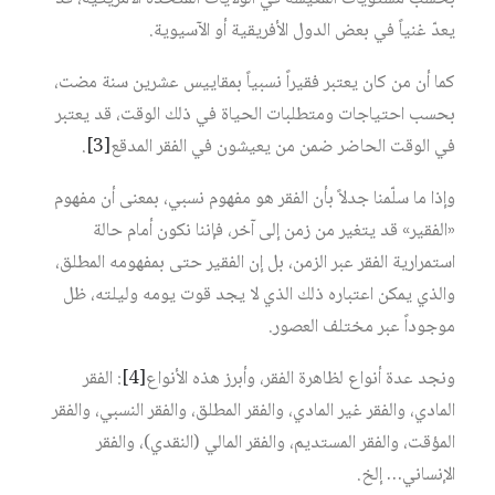
يعدّ غنياً في بعض الدول الأفريقية أو الآسيوية.
كما أن من كان يعتبر فقيراً نسبياً بمقاييس عشرين سنة مضت،
بحسب احتياجات ومتطلبات الحياة في ذلك الوقت، قد يعتبر
في الوقت الحاضر ضمن من يعيشون في الفقر المدقع
[3]
.
وإذا ما سلّمنا جدلاً بأن الفقر هو مفهوم نسبي، بمعنى أن مفهوم
«الفقير» قد يتغير من زمن إلى آخر، فإننا نكون أمام حالة
استمرارية الفقر عبر الزمن، بل إن الفقير حتى بمفهومه المطلق،
والذي يمكن اعتباره ذلك الذي لا يجد قوت يومه وليلته، ظل
موجوداً عبر مختلف العصور.
ونجد عدة أنواع لظاهرة الفقر، وأبرز هذه الأنواع
[4]
: الفقر
المادي، والفقر غير المادي، والفقر المطلق، والفقر النسبي، والفقر
المؤقت، والفقر المستديم، والفقر المالي (النقدي)، والفقر
الإنساني… إلخ.