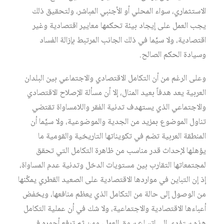
الاستثماري، سواء المحلي أو الأجنبي المباشر، ولتحقيق ذلك
يجب العمل على إيجاد بيئة تحكمها معايير اقتصادية وغير
اقتصادية، ولا سيَّما في ذلك الجانب المرتبط بإزالة الفساد
وسيادة الحكم الصالح.
وعلى الرغم من أن التكامل الاقتصادي والاجتماعي بين البلدان
العربية يعد هدفاً بعيد المنال، إلا أن مسألة الإصلاح الاقتصادي
والاجتماعي الذي يستهدف تدنية الفقر واللامساواة تقتضي
تناول الموضوع بمزيد من الجدية والموضوعية، ولا سيَّما أن
المنطقة العربية تضم في تكويناتها التاريخية والقومية ما
يؤهلها لإحداث قدر مناسب من ظاهرة التكامل التي تحقق
لمجتمعاتها التقارب بين مستويات الدخل وتدنية عدم المساواة،
إذ إن التباين في مواردها الاقتصادية على الصعيد القطري يمكّنها
من الوصول إلى حالة من التكامل الذي يعظم منافعها، ويخفض
أعباءها الاقتصادية والاجتماعية، ولا شك في أن عملية التكامل
هذه ستؤدي إلى اتساع سوق العمل، ومن ثم ترفع أجوره في