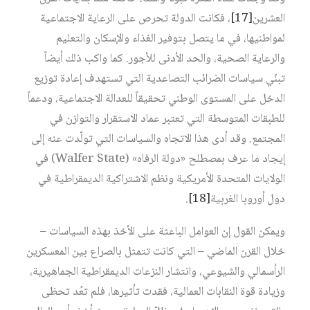
العشرين
[17]
، فكانت الدولة تحرص على الرعاية الاجتماعية
لمواطنيها، في ما يتصل بتوفير الغذاء والإسكان والتعليم
والرعاية الصحية، والحد الأدنى للأجور. كما واكب ذلك أيضاً
تبنّي سياسات الضرائب التصاعدية التي تستهدف إعادة توزيع
الدخل على المستوى الوطني تحقيقاً للعدالة الاجتماعية، ودعماً
للطبقات المتوسطة التي تعتبر عماد الاستقرار والتوازن في
المجتمع. وقد أدى هذا الاتجاه والسياسات التي تولّدت عنه إلى
إيجاد ما عرف بمصطلح «دولة الرفاه» (Walfer State) في
الولايات المتحدة الأمريكية ونظم الاشتراكية الديمقراطية في
دول أوروبا الغربية
[18]
.
ويمكن القول إن العوامل الباعثة على الأخذ بهذه السياسات –
خلال القرن الماضي – التي كانت تتمثل بالصراع بين المعسكرين
الرأسمالي والشيوعي، وانتشار النزعات الديمقراطية الجماهيرية،
وزيادة قوة النقابات العمالية، فقدت تأثيرها، فلم تعُد تحظى