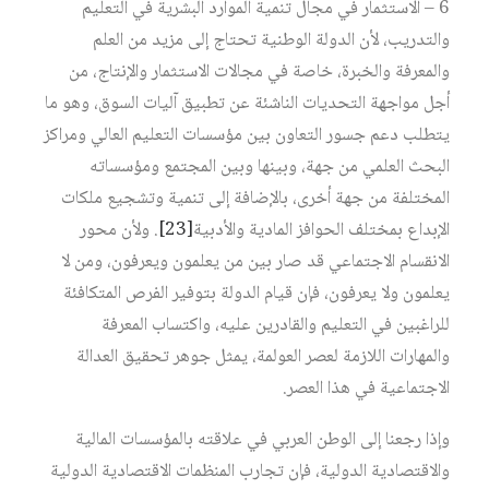
6 – الاستثمار في مجال تنمية الموارد البشرية في التعليم
والتدريب، لأن الدولة الوطنية تحتاج إلى مزيد من العلم
والمعرفة والخبرة، خاصة في مجالات الاستثمار والإنتاج، من
أجل مواجهة التحديات الناشئة عن تطبيق آليات السوق، وهو ما
يتطلب دعم جسور التعاون بين مؤسسات التعليم العالي ومراكز
البحث العلمي من جهة، وبينها وبين المجتمع ومؤسساته
المختلفة من جهة أخرى، بالإضافة إلى تنمية وتشجيع ملكات
الإبداع بمختلف الحوافز المادية والأدبية
[23]
. ولأن محور
الانقسام الاجتماعي قد صار بين من يعلمون ويعرفون، ومن لا
يعلمون ولا يعرفون، فإن قيام الدولة بتوفير الفرص المتكافئة
للراغبين في التعليم والقادرين عليه، واكتساب المعرفة
والمهارات اللازمة لعصر العولمة، يمثل جوهر تحقيق العدالة
الاجتماعية في هذا العصر.
وإذا رجعنا إلى الوطن العربي في علاقته بالمؤسسات المالية
والاقتصادية الدولية، فإن تجارب المنظمات الاقتصادية الدولية