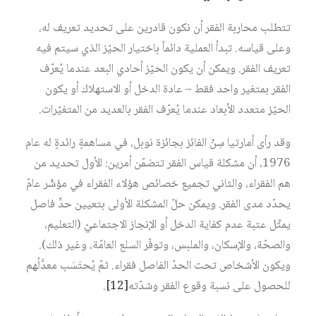
تتطلب محاربة الفقر أن نكون قادرين على تحديد تعريف له،
وعلى قياسه. تبدأ العملية دائماً باختيار الحيّز الذي سيتم فيه
تعريف الفقر. ويمكن أن يكون الحيّز أحادي البعد عندما يُعرّف
الفقر بمتغير واحد فقط – عادة الدخل أو الاستهلاك أو يكون
الحيّز متعدد الأبعاد عندما يُعرّف الفقر بالعديد من المتغيّرات.
وقد رأى أمارتيا سِنْ الفائز بجائزة نوبل، في مساهمةٍ رائدةٍ له عام
1976، أن مشكلة قياس الفقر تتضمّن أمرين: الأول تحديد من
هم الفقراء، والثاني تجميع خصائص هؤلاء الفقراء في مؤشّر عامّ
يحدّد مدى الفقر. ويمكن حلّ المشكلة الأولى بتعيين حدٍّ فاصل
يمثِّل عتبة عدم كفاية الدخل أو الإنجاز الاجتماعيّ (التعليم،
والصحّة، والإسكان، والملبس، وتوفّر السلع العامّة، وغير ذلك).
ويكون الأشخاص تحت الحدّ الفاصل فقراء. ثمّ يُحتَسَب معدَّلُهم
للحصول على نسبة وقوع الفقر وشدّته
[12]
.