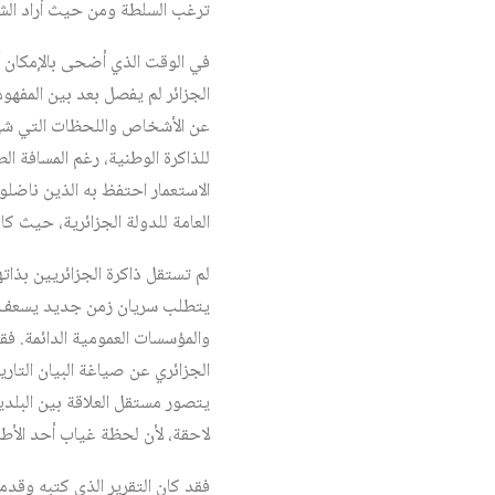
ترغب السلطة ومن حيث أراد الش
في الوقت الذي أضحى بالإمكان أ
الجزائر لم يفصل بعد بين المفهو
عن الأشخاص واللحظات التي شهدت 
للذاكرة الوطنية، رغم المسافة الط
الاستعمار احتفظ به الذين ناضلو
العامة للدولة الجزائرية، حيث كا
لم تستقل ذاكرة الجزائريين بذات
يتطلب سريان زمن جديد يسعف الذ
والمؤسسات العمومية الدائمة. فقد
الجزائري عن صياغة البيان التا
يتصور مستقل العلاقة بين البلدي
لاحقة، لأن لحظة غياب أحد الأطر
فقد كان التقرير الذي كتبه وقدم