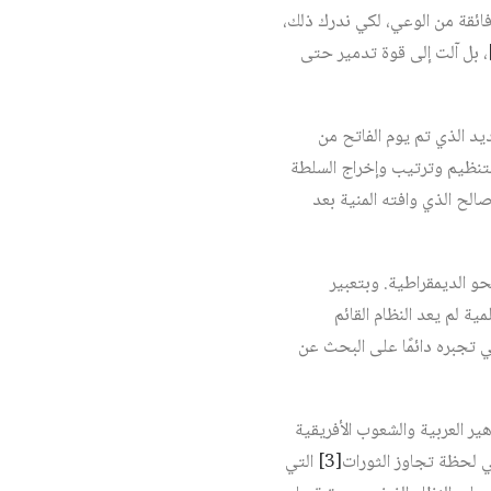
 فائقة من الوعي، لكي ندرك ذلك،
، بل آلت إلى قوة تدمير حتى
يد الذي تم يوم الفاتح من
أول/ نوفمبر 2020، وقبله في الانتخابات الرئاسية التي جرت يوم 12 كانون الأول/ ديسمبر 2019، بتنظيم وترتيب وإخراج السلطة
صالح الذي وافته المنية بعد
و الديمقراطية. وبتعبير
ة لم يعد النظام القائم
تي تجبره دائمًا على البحث عن
ير العربية والشعوب الأفريقية
في لحظة تجاوز الثورات
[3]
التي