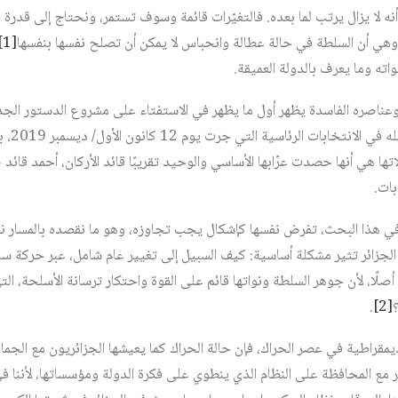
نه لا يزال يرتب لما بعده. فالتغيّرات قائمة وسوف تستمر، ونحتاج إلى قدرة
وهي أن السلطة في حالة عطالة وانحباس لا يمكن أن تصلح نفسها بنفسها
[1]
واته وما يعرف بالدولة العميقة.
وعناصره الفاسدة يظهر أول ما يظهر في الاستفتاء على مشروع الدستور الجد
تشرين ال
اتها هي أنها حصدت عرّابها الأساسي والوحيد تقريبًا قائد الأركان، أحمد قائد 
بات.
 في هذا البحث، تفرض نفسها كإشكال يجب تجاوزه، وهو ما نقصده بالمسار نح
جزائر تثير مشكلة أساسية: كيف السبيل إلى تغيير عام شامل، عبر حركة سلمي
 أصلًا، لأن جوهر السلطة ونواتها قائم على القوة واحتكار ترسانة الأسلحة، ال
.
[2]
ديمقراطية في عصر الحراك، فإن حالة الحراك كما يعيشها الجزائريون مع الجماه
يير مع المحافظة على النظام الذي ينطوي على فكرة الدولة ومؤسساتها، لأننا 