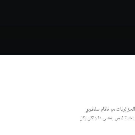
الجزائريات مع نظام سلطوي
ال. فالحدث الذي وقع يوم 22 شباط/ فبراير 2019، هو لحظة تاريخية ليس بمعنى ما ولكن بكل