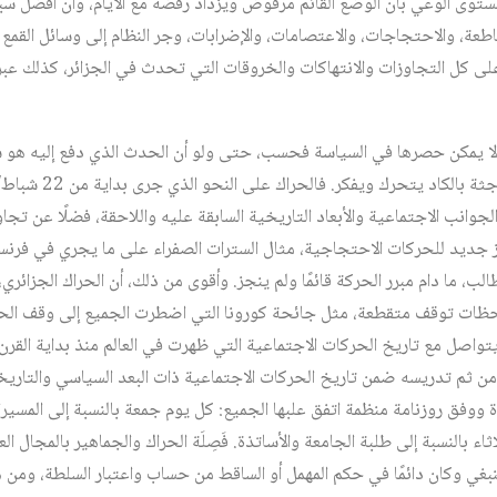
مستوى الوعي بأن الوضع القائم مرفوض ويزداد رفضه مع الأيام، وأن أفضل س
اطعة، والاحتجاجات، والاعتصامات، والإضرابات، وجر النظام إلى وسائل القمع 
 على كل التجاوزات والانتهاكات والخروقات التي تحدث في الجزائر، كذلك ع
، لا يمكن حصرها في السياسة فحسب، حتى ولو أن الحدث الذي دفع إليه هو
جوانب الاجتماعية والأبعاد التاريخية السابقة عليه واللاحقة، فضلًا عن تجا
از جديد للحركات الاحتجاجية، مثال السترات الصفراء على ما يجري في فرنسا
الب، ما دام مبرر الحركة قائمًا ولم ينجز. وأقوى من ذلك، أن الحراك الجزائري،
حظات توقف متقطعة، مثل جائحة كورونا التي اضطرت الجميع إلى وقف الحرك
اصل مع تاريخ الحركات الاجتماعية التي ظهرت في العالم منذ بداية القرن 
ن ثم تدريسه ضمن تاريخ الحركات الاجتماعية ذات البعد السياسي والتاريخ
وفق روزنامة منظمة اتفق علبها الجميع: كل يوم جمعة بالنسبة إلى المسيرات
اء بالنسبة إلى طلبة الجامعة والأساتذة. فَصِلَة الحراك والجماهير بالمجال 
ينبغي وكان دائمًا في حكم المهمل أو الساقط من حساب واعتبار السلطة، ومن 