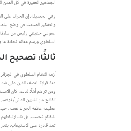
الجماهير الغفيرة في كل المدن ا
وفي الحصيلة، إن الحراك على الن
والتفكير الصامت في وضع البلد، ك
عمومي حقيقي وليس من سلطة حا
السلطوي ورسم معالم لحظة ما بع
ثالثًا: تصحيح ال
أزمة النظام السلطوي في الجزائر
منذ قرابة النصف القرن على شد ال
ومن تراهم أهلًا لذلك. كان الاس
عظيمة عظمة الحراك نفسه، حيث قا
للنظام فحسب، بل فك ارتباطهم با
تعد قادرة على الاستيعاب، بقدر 