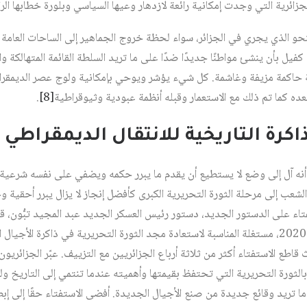
لجزائرية التي وجدت إمكانية رائعة لازدهار وعيها السياسي وبلورة خطابها ا
حو الذي يجري في الجزائر، سواء لحظة خروج الجماهير إلى الساحات العامة 
فيل بأن ينشئ مواطنًا جديدًا ضدًا على ما تريد السلطة القائمة المتهالكة وال
كمة مزيفة وغاشمة. كل شيء يؤشر ويوحي بإمكانية ولوج عصر الديمقراط
ده كما تم ذلك مع الاستعمار وقبله أنظمة عبودية وثيوقراطية
[8]
.
ذاكرة التاريخية للانتقال الديمقراطي
 أنه آل إلى وضع لا يستطيع أن يقدم ما يبرر حكمه ويضفي على نفسه شرعية من
شعب إلى مرحلة الثورة التحريرية الكبرى كأفضل إنجاز لا يزال يبرر أحقية و
تفتاء على الدستور الجديد، دستور رئيس العسكر الجديد عبد المجيد تبُّون،
الفاتح من تشرين الثاني/ نوفمبر 2020، مستغلة المناسبة لاستعادة مجد الثورة التحريرية في ذاكر
طع الاستفتاء أكثر من ثلاثة أرباع الجزائريين مع التزييف. عبّر الجزائري
لثورة التحريرية التي تحتفظ بقيمتها وأهميته عندما تنتمي إلى التاريخ ولي
ما تريد وقائع جديدة من صنع الأجيال الجديدة. أفضى الاستفتاء حقًا إلى إ