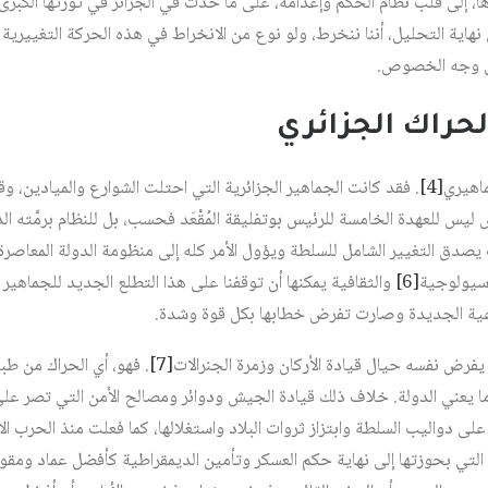
ا، إلى قلب نظام الحكم وإعدامه، على ما حدث في الجزائر في ثورتها الكبرى 
 وواضح، في نهاية التحليل، أننا ننخرط، ولو نوع من الانخراط في هذه الحركة التغيير
لى وجه الخصوص.
لحراك الجزائري
ماهيري
[4]
. فقد كانت الجماهير الجزائرية التي احتلت الشوارع والميادين، وقب
ليس للعهدة الخامسة للرئيس بوتفليقة المُقْعَد فحسب، بل للنظام برمَّته 
يصدق التغيير الشامل للسلطة ويؤول الأمر كله إلى منظومة الدولة المعاصرة 
وسيولوجية
[6]
والثقافية يمكنها أن توقفنا على هذا التطلع الجديد للجماهير
ماعية الجديدة وصارت تفرض خطابها بكل قوة وشدة.
 يفرض نفسه حيال قيادة الأركان وزمرة الجنرالات
[7]
. فهو، أي الحراك من طب
ندما يعني الدولة. خلاف ذلك قيادة الجيش ودوائر ومصالح الأمن التي تصر على
التي بحوزتها إلى نهاية حكم العسكر وتأمين الديمقراطية كأفضل عماد ومقوم 