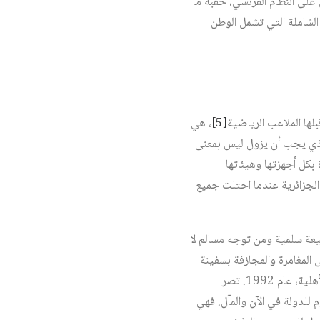
على النظام الفرنسي، حقبة ما
ية الشاملة التي تشمل الوطن
لها الملاعب الرياضية
[5]
، هي
الذي يجب أن يزول ليس بمعنى
بكل أجهزتها وهيئاتها
 الجزائرية عندما احتلت جميع
يعة سلمية ومن توجه مسالم لا
 المغامرة والمجازفة بسفينة
الجزائر كرهينة لمواصلة إحكامها على دواليب السلطة وابتزاز ثروات البلاد واستغلالها، كما فعلت منذ الحرب الأهلية، عام 1992. تصر
للدولة في الآن والمآل. فهي