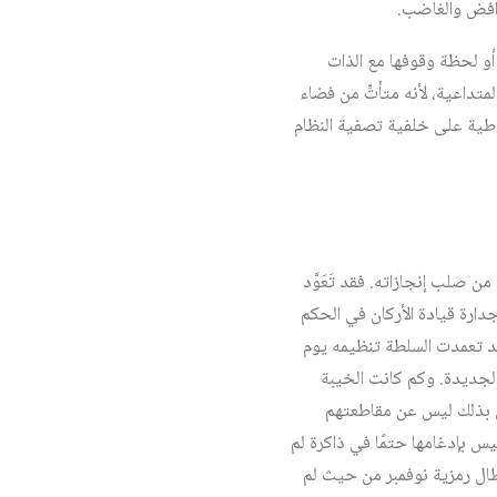
لرافض والغاضب.
أو لحظة وقوفها مع الذات
متداعية، لأنه متأتٍّ من فضاء
ية على خلفية تصفية النظام
 صلب إنجازاته. فقد تَعَوَّد
جدارة قيادة الأركان في الحكم
 قد تعمدت السلطة تنظيمه يوم
ة الأجيال الجديدة. وكم كانت الخيبة
ون بذلك ليس عن مقاطعتهم
س بإدغامها حتمًا في ذاكرة لم
بطال رمزية نوفمبر من حيث لم