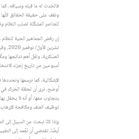
فالحدث له ما قبله وسياقه، كما أ
ونقف على حقيقة الحقائق كلّها 
للعناصر المشكّلة لصلب النظام ون
إن رفض الجماهير الحية للنظام 
العسكرية، ولعّل أهم نتائجها ومآل
أسبوعين من تاريخ إجراء الانتخا
الإشكالية، كما نرسمها ونحددها
أوضح، نرى أن لحظة الحراك في ال
يتجاوب معها، أو أنه لا يحفل بها
توظيف العنف ومكافحة الإرهاب؟
وإذا كنّا نبحث عن السبيل إلى ال
أيضًا، تقتضي أن نَعْمد إلى التغ