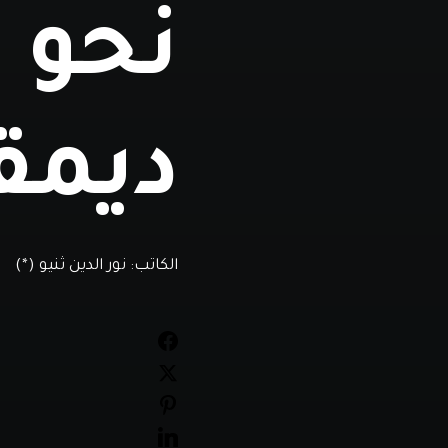
نحو ا
ديمق
الكاتب:
نور الدين ثنيو (*)