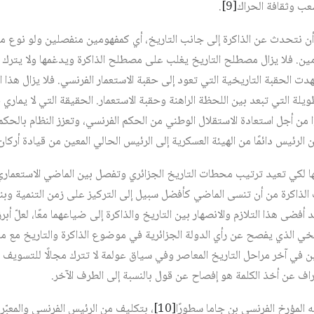
عب وثقافة الحراك
[9]
.
ن نتحدث عن الذاكرة إلى جانب التاريخ، أي كمفهومين منفصلين ولو نوع من 
مين. فلا يزال مصطلح التاريخ يغلب على مصطلح الذاكرة ويدغمها ولا يترك لها
الحقبة التاريخية التي تعود إلى حقبة الاستعمار الفرنسي. فلا يزال هذا ا
ويلة التي تبعد بين اللحظة الراهنة وحقبة الاستعمار. الحقيقة التي لا يماري ف
ا من أجل استعادة الاستقلال الوطني من الحكم الفرنسي، وتعزز النظام بالحك
ن الرئيس دائمًا من الهيئة العسكرية إلى الرئيس الحالي المعين من قيادة أركا
ها لكي تعيد ترتيب محطات التاريخ الجزائري وتفصل بين الماضي الاستعماري و
اكرة من أن تنسى الماضي كأفضل سبيل إلى التركيز على زمن التنمية وبناء 
 أفضى هذا التلازم والانصهار بين التاريخ والذاكرة إلى ضياعهما معًا، لعلّ أ
ريخي الذي يفصح عن رأي الدولة الجزائرية في موضوع الذاكرة والتاريخ مع 
ن في آخر مراحل التاريخ المعاصر وفي سياق عولمة لا تترك مجالًا للتسويف و
اف عن أخذ الكلمة هو إفصاح عن قول بالنسبة إلى الطرف الآخر.
ه المؤرخ الفرنسي بن جاما سطورًا
[10]
، بتكليف من الرئيس الفرنسي والمعبّر