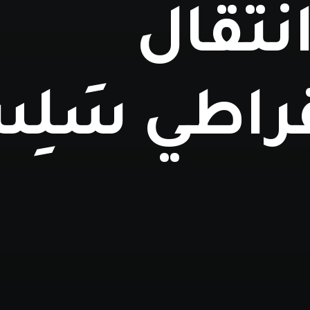
نتقال
راطي سَلِ