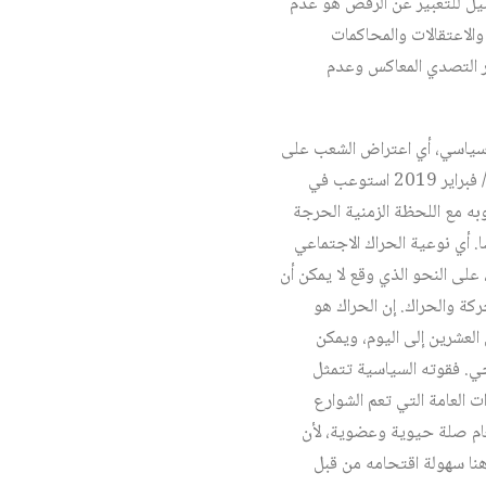
بيل للتعبير عن الرفض هو عدم
والاعتقالات والمحاكمات
بر التصدي المعاكس وعدم
 سياسي، أي اعتراض الشعب على
عدم قبول عهدة خامسة لرئيس جثة بالكاد يتحرك ويفكر. فالحراك على النحو الذي جرى بداية من 22 شباط/ فبراير 2019 استوعب في
وبه مع اللحظة الزمنية الحرجة
. أي نوعية الحراك الاجتماعي
 على النحو الذي وقع لا يمكن أن
ة والحراك. إن الحراك هو
العشرين إلى اليوم، ويمكن
ي. فقوته السياسية تتمثل
 العامة التي تعم الشوارع
العام صلة حيوية وعضوية، لأن
هنا سهولة اقتحامه من قبل