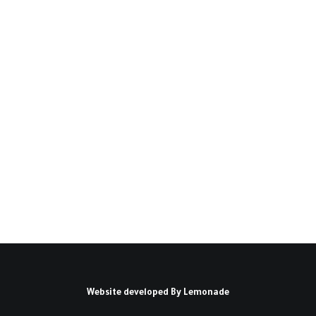
السوسيولوجيا الكونية: نحو
اتجاهات جديدة(*)
ملخص: كرئيس للجمعية الدولية لعلم الاجتماع،
أوجز برنامجي المتكون من ثلاث نقاط:…
كتبه ساري حنفي
Website developed By
Lemonade